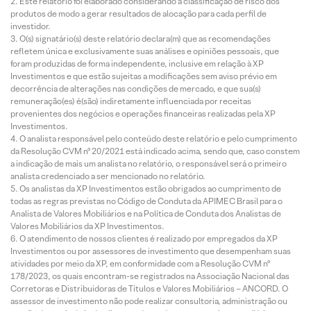
Este relatório foi elaborado considerando a classificação de risco dos
produtos de modo a gerar resultados de alocação para cada perfil de
investidor.
O(s) signatário(s) deste relatório declara(m) que as recomendações
refletem única e exclusivamente suas análises e opiniões pessoais, que
foram produzidas de forma independente, inclusive em relação à XP
Investimentos e que estão sujeitas a modificações sem aviso prévio em
decorrência de alterações nas condições de mercado, e que sua(s)
remuneração(es) é(são) indiretamente influenciada por receitas
provenientes dos negócios e operações financeiras realizadas pela XP
Investimentos.
O analista responsável pelo conteúdo deste relatório e pelo cumprimento
da Resolução CVM nº 20/2021 está indicado acima, sendo que, caso constem
a indicação de mais um analista no relatório, o responsável será o primeiro
analista credenciado a ser mencionado no relatório.
Os analistas da XP Investimentos estão obrigados ao cumprimento de
todas as regras previstas no Código de Conduta da APIMEC Brasil para o
Analista de Valores Mobiliários e na Política de Conduta dos Analistas de
Valores Mobiliários da XP Investimentos.
O atendimento de nossos clientes é realizado por empregados da XP
Investimentos ou por assessores de investimento que desempenham suas
atividades por meio da XP, em conformidade com a Resolução CVM nº
178/2023, os quais encontram-se registrados na Associação Nacional das
Corretoras e Distribuidoras de Títulos e Valores Mobiliários – ANCORD. O
assessor de investimento não pode realizar consultoria, administração ou