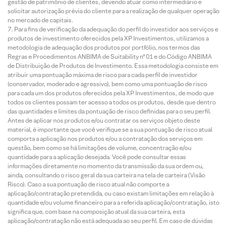
gestão de patrimônio de clientes, devendo atuar como intermediário e
solicitar autorização prévia do cliente para a realização de qualquer operação
no mercado de capitais.
Para fins de verificação da adequação do perfil do investidor aos serviços e
produtos de investimento oferecidos pela XP Investimentos, utilizamos a
metodologia de adequação dos produtos por portfólio, nos termos das
Regras e Procedimentos ANBIMA de Suitability nº 01 e do Código ANBIMA
de Distribuição de Produtos de Investimento. Essa metodologia consiste em
atribuir uma pontuação máxima de risco para cada perfil de investidor
(conservador, moderado e agressivo), bem como uma pontuação de risco
para cada um dos produtos oferecidos pela XP Investimentos, de modo que
todos os clientes possam ter acesso a todos os produtos, desde que dentro
das quantidades e limites da pontuação de risco definidas para o seu perfil.
Antes de aplicar nos produtos e/ou contratar os serviços objeto deste
material, é importante que você verifique se a sua pontuação de risco atual
comporta a aplicação nos produtos e/ou a contratação dos serviços em
questão, bem como se há limitações de volume, concentração e/ou
quantidade para a aplicação desejada. Você pode consultar essas
informações diretamente no momento da transmissão da sua ordem ou,
ainda, consultando o risco geral da sua carteira na tela de carteira (Visão
Risco). Caso a sua pontuação de risco atual não comporte a
aplicação/contratação pretendida, ou caso existam limitações em relação à
quantidade e/ou volume financeiro para a referida aplicação/contratação, isto
significa que, com base na composição atual da sua carteira, esta
aplicação/contratação não está adequada ao seu perfil. Em caso de dúvidas