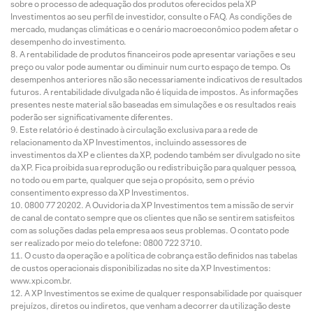
sobre o processo de adequação dos produtos oferecidos pela XP
Investimentos ao seu perfil de investidor, consulte o FAQ. As condições de
mercado, mudanças climáticas e o cenário macroeconômico podem afetar o
desempenho do investimento.
A rentabilidade de produtos financeiros pode apresentar variações e seu
preço ou valor pode aumentar ou diminuir num curto espaço de tempo. Os
desempenhos anteriores não são necessariamente indicativos de resultados
futuros. A rentabilidade divulgada não é líquida de impostos. As informações
presentes neste material são baseadas em simulações e os resultados reais
poderão ser significativamente diferentes.
Este relatório é destinado à circulação exclusiva para a rede de
relacionamento da XP Investimentos, incluindo assessores de
investimentos da XP e clientes da XP, podendo também ser divulgado no site
da XP. Fica proibida sua reprodução ou redistribuição para qualquer pessoa,
no todo ou em parte, qualquer que seja o propósito, sem o prévio
consentimento expresso da XP Investimentos.
0800 77 20202. A Ouvidoria da XP Investimentos tem a missão de servir
de canal de contato sempre que os clientes que não se sentirem satisfeitos
com as soluções dadas pela empresa aos seus problemas. O contato pode
ser realizado por meio do telefone: 0800 722 3710.
O custo da operação e a política de cobrança estão definidos nas tabelas
de custos operacionais disponibilizadas no site da XP Investimentos:
www.xpi.com.br.
A XP Investimentos se exime de qualquer responsabilidade por quaisquer
prejuízos, diretos ou indiretos, que venham a decorrer da utilização deste