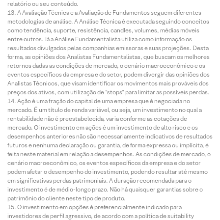
relatório ou seu conteúdo.
A Avaliação Técnica e a Avaliação de Fundamentos seguem diferentes
metodologias de análise. A Análise Técnica é executada seguindo conceitos
como tendência, suporte, resistência, candles, volumes, médias móveis
entre outros. Já a Análise Fundamentalista utiliza como informação os
resultados divulgados pelas companhias emissoras e suas projeções. Desta
forma, as opiniões dos Analistas Fundamentalistas, que buscam os melhores
retornos dadas as condições de mercado, o cenário macroeconômico e os
eventos específicos da empresa e do setor, podem divergir das opiniões dos
Analistas Técnicos, que visam identificar os movimentos mais prováveis dos
preços dos ativos, com utilização de “stops” para limitar as possíveis perdas.
Ação é uma fração do capital de uma empresa que é negociada no
mercado. É um título de renda variável, ou seja, um investimento no qual a
rentabilidade não é preestabelecida, varia conforme as cotações de
mercado. O investimento em ações é um investimento de alto risco e os
desempenhos anteriores não são necessariamente indicativos de resultados
futuros e nenhuma declaração ou garantia, de forma expressa ou implícita, é
feita neste material em relação a desempenhos. As condições de mercado, o
cenário macroeconômico, os eventos específicos da empresa e do setor
podem afetar o desempenho do investimento, podendo resultar até mesmo
em significativas perdas patrimoniais. A duração recomendada para o
investimento é de médio-longo prazo. Não há quaisquer garantias sobre o
patrimônio do cliente neste tipo de produto.
O investimento em opções é preferencialmente indicado para
investidores de perfil agressivo, de acordo com a política de suitability