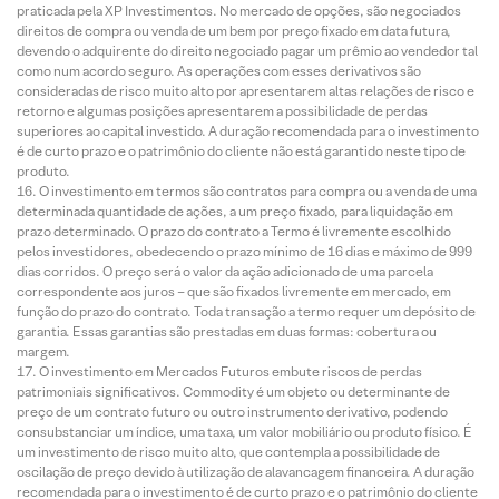
praticada pela XP Investimentos. No mercado de opções, são negociados
direitos de compra ou venda de um bem por preço fixado em data futura,
devendo o adquirente do direito negociado pagar um prêmio ao vendedor tal
como num acordo seguro. As operações com esses derivativos são
consideradas de risco muito alto por apresentarem altas relações de risco e
retorno e algumas posições apresentarem a possibilidade de perdas
superiores ao capital investido. A duração recomendada para o investimento
é de curto prazo e o patrimônio do cliente não está garantido neste tipo de
produto.
O investimento em termos são contratos para compra ou a venda de uma
determinada quantidade de ações, a um preço fixado, para liquidação em
prazo determinado. O prazo do contrato a Termo é livremente escolhido
pelos investidores, obedecendo o prazo mínimo de 16 dias e máximo de 999
dias corridos. O preço será o valor da ação adicionado de uma parcela
correspondente aos juros – que são fixados livremente em mercado, em
função do prazo do contrato. Toda transação a termo requer um depósito de
garantia. Essas garantias são prestadas em duas formas: cobertura ou
margem.
O investimento em Mercados Futuros embute riscos de perdas
patrimoniais significativos. Commodity é um objeto ou determinante de
preço de um contrato futuro ou outro instrumento derivativo, podendo
consubstanciar um índice, uma taxa, um valor mobiliário ou produto físico. É
um investimento de risco muito alto, que contempla a possibilidade de
oscilação de preço devido à utilização de alavancagem financeira. A duração
recomendada para o investimento é de curto prazo e o patrimônio do cliente