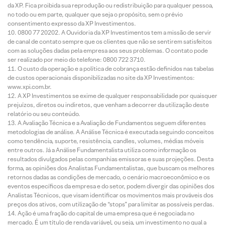
da XP. Fica proibida sua reprodução ou redistribuição para qualquer pessoa,
no todo ou em parte, qualquer que seja o propósito, sem o prévio
consentimento expresso da XP Investimentos.
0800 77 20202. A Ouvidoria da XP Investimentos tem a missão de servir
de canal de contato sempre que os clientes que não se sentirem satisfeitos
com as soluções dadas pela empresa aos seus problemas. O contato pode
ser realizado por meio do telefone: 0800 722 3710.
O custo da operação e a política de cobrança estão definidos nas tabelas
de custos operacionais disponibilizadas no site da XP Investimentos:
www.xpi.com.br.
A XP Investimentos se exime de qualquer responsabilidade por quaisquer
prejuízos, diretos ou indiretos, que venham a decorrer da utilização deste
relatório ou seu conteúdo.
A Avaliação Técnica e a Avaliação de Fundamentos seguem diferentes
metodologias de análise. A Análise Técnica é executada seguindo conceitos
como tendência, suporte, resistência, candles, volumes, médias móveis
entre outros. Já a Análise Fundamentalista utiliza como informação os
resultados divulgados pelas companhias emissoras e suas projeções. Desta
forma, as opiniões dos Analistas Fundamentalistas, que buscam os melhores
retornos dadas as condições de mercado, o cenário macroeconômico e os
eventos específicos da empresa e do setor, podem divergir das opiniões dos
Analistas Técnicos, que visam identificar os movimentos mais prováveis dos
preços dos ativos, com utilização de “stops” para limitar as possíveis perdas.
Ação é uma fração do capital de uma empresa que é negociada no
mercado. É um título de renda variável, ou seja, um investimento no qual a