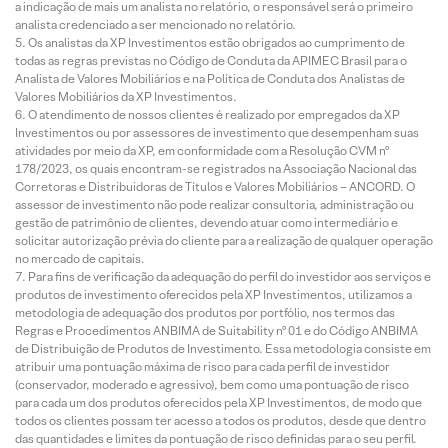
a indicação de mais um analista no relatório, o responsável será o primeiro
analista credenciado a ser mencionado no relatório.
Os analistas da XP Investimentos estão obrigados ao cumprimento de
todas as regras previstas no Código de Conduta da APIMEC Brasil para o
Analista de Valores Mobiliários e na Política de Conduta dos Analistas de
Valores Mobiliários da XP Investimentos.
O atendimento de nossos clientes é realizado por empregados da XP
Investimentos ou por assessores de investimento que desempenham suas
atividades por meio da XP, em conformidade com a Resolução CVM nº
178/2023, os quais encontram-se registrados na Associação Nacional das
Corretoras e Distribuidoras de Títulos e Valores Mobiliários – ANCORD. O
assessor de investimento não pode realizar consultoria, administração ou
gestão de patrimônio de clientes, devendo atuar como intermediário e
solicitar autorização prévia do cliente para a realização de qualquer operação
no mercado de capitais.
Para fins de verificação da adequação do perfil do investidor aos serviços e
produtos de investimento oferecidos pela XP Investimentos, utilizamos a
metodologia de adequação dos produtos por portfólio, nos termos das
Regras e Procedimentos ANBIMA de Suitability nº 01 e do Código ANBIMA
de Distribuição de Produtos de Investimento. Essa metodologia consiste em
atribuir uma pontuação máxima de risco para cada perfil de investidor
(conservador, moderado e agressivo), bem como uma pontuação de risco
para cada um dos produtos oferecidos pela XP Investimentos, de modo que
todos os clientes possam ter acesso a todos os produtos, desde que dentro
das quantidades e limites da pontuação de risco definidas para o seu perfil.