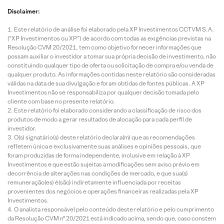
Disclaimer:
Este relatório de análise foi elaborado pela XP Investimentos CCTVM S.A.
(“XP Investimentos ou XP”) de acordo com todas as exigências previstas na
Resolução CVM 20/2021, tem como objetivo fornecer informações que
possam auxiliar o investidor a tomar sua própria decisão de investimento, não
constituindo qualquer tipo de oferta ou solicitação de compra e/ou venda de
qualquer produto. As informações contidas neste relatório são consideradas
válidas na data de sua divulgação e foram obtidas de fontes públicas. A XP
Investimentos não se responsabiliza por qualquer decisão tomada pelo
cliente com base no presente relatório.
Este relatório foi elaborado considerando a classificação de risco dos
produtos de modo a gerar resultados de alocação para cada perfil de
investidor.
O(s) signatário(s) deste relatório declara(m) que as recomendações
refletem única e exclusivamente suas análises e opiniões pessoais, que
foram produzidas de forma independente, inclusive em relação à XP
Investimentos e que estão sujeitas a modificações sem aviso prévio em
decorrência de alterações nas condições de mercado, e que sua(s)
remuneração(es) é(são) indiretamente influenciada por receitas
provenientes dos negócios e operações financeiras realizadas pela XP
Investimentos.
O analista responsável pelo conteúdo deste relatório e pelo cumprimento
da Resolução CVM nº 20/2021 está indicado acima, sendo que, caso constem