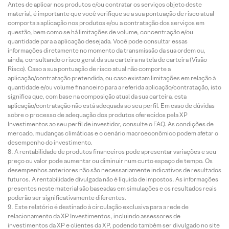
Antes de aplicar nos produtos e/ou contratar os serviços objeto deste
material, é importante que você verifique se a sua pontuação de risco atual
comporta a aplicação nos produtos e/ou a contratação dos serviços em
questão, bem como se há limitações de volume, concentração e/ou
quantidade para a aplicação desejada. Você pode consultar essas
informações diretamente no momento da transmissão da sua ordem ou,
ainda, consultando o risco geral da sua carteira na tela de carteira (Visão
Risco). Caso a sua pontuação de risco atual não comporte a
aplicação/contratação pretendida, ou caso existam limitações em relação à
quantidade e/ou volume financeiro para a referida aplicação/contratação, isto
significa que, com base na composição atual da sua carteira, esta
aplicação/contratação não está adequada ao seu perfil. Em caso de dúvidas
sobre o processo de adequação dos produtos oferecidos pela XP
Investimentos ao seu perfil de investidor, consulte o FAQ. As condições de
mercado, mudanças climáticas e o cenário macroeconômico podem afetar o
desempenho do investimento.
A rentabilidade de produtos financeiros pode apresentar variações e seu
preço ou valor pode aumentar ou diminuir num curto espaço de tempo. Os
desempenhos anteriores não são necessariamente indicativos de resultados
futuros. A rentabilidade divulgada não é líquida de impostos. As informações
presentes neste material são baseadas em simulações e os resultados reais
poderão ser significativamente diferentes.
Este relatório é destinado à circulação exclusiva para a rede de
relacionamento da XP Investimentos, incluindo assessores de
investimentos da XP e clientes da XP, podendo também ser divulgado no site