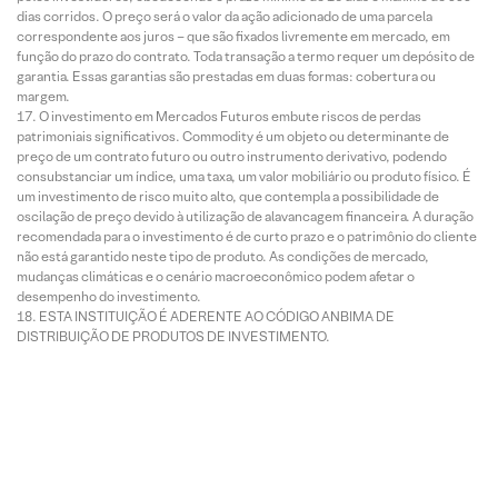
dias corridos. O preço será o valor da ação adicionado de uma parcela
correspondente aos juros – que são fixados livremente em mercado, em
função do prazo do contrato. Toda transação a termo requer um depósito de
garantia. Essas garantias são prestadas em duas formas: cobertura ou
margem.
O investimento em Mercados Futuros embute riscos de perdas
patrimoniais significativos. Commodity é um objeto ou determinante de
preço de um contrato futuro ou outro instrumento derivativo, podendo
consubstanciar um índice, uma taxa, um valor mobiliário ou produto físico. É
um investimento de risco muito alto, que contempla a possibilidade de
oscilação de preço devido à utilização de alavancagem financeira. A duração
recomendada para o investimento é de curto prazo e o patrimônio do cliente
não está garantido neste tipo de produto. As condições de mercado,
mudanças climáticas e o cenário macroeconômico podem afetar o
desempenho do investimento.
ESTA INSTITUIÇÃO É ADERENTE AO CÓDIGO ANBIMA DE
DISTRIBUIÇÃO DE PRODUTOS DE INVESTIMENTO.