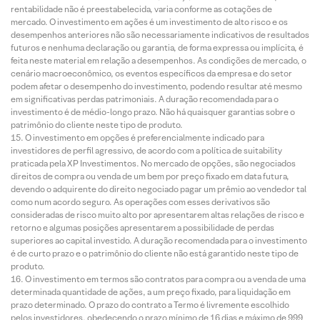
rentabilidade não é preestabelecida, varia conforme as cotações de
mercado. O investimento em ações é um investimento de alto risco e os
desempenhos anteriores não são necessariamente indicativos de resultados
futuros e nenhuma declaração ou garantia, de forma expressa ou implícita, é
feita neste material em relação a desempenhos. As condições de mercado, o
cenário macroeconômico, os eventos específicos da empresa e do setor
podem afetar o desempenho do investimento, podendo resultar até mesmo
em significativas perdas patrimoniais. A duração recomendada para o
investimento é de médio-longo prazo. Não há quaisquer garantias sobre o
patrimônio do cliente neste tipo de produto.
O investimento em opções é preferencialmente indicado para
investidores de perfil agressivo, de acordo com a política de suitability
praticada pela XP Investimentos. No mercado de opções, são negociados
direitos de compra ou venda de um bem por preço fixado em data futura,
devendo o adquirente do direito negociado pagar um prêmio ao vendedor tal
como num acordo seguro. As operações com esses derivativos são
consideradas de risco muito alto por apresentarem altas relações de risco e
retorno e algumas posições apresentarem a possibilidade de perdas
superiores ao capital investido. A duração recomendada para o investimento
é de curto prazo e o patrimônio do cliente não está garantido neste tipo de
produto.
O investimento em termos são contratos para compra ou a venda de uma
determinada quantidade de ações, a um preço fixado, para liquidação em
prazo determinado. O prazo do contrato a Termo é livremente escolhido
pelos investidores, obedecendo o prazo mínimo de 16 dias e máximo de 999