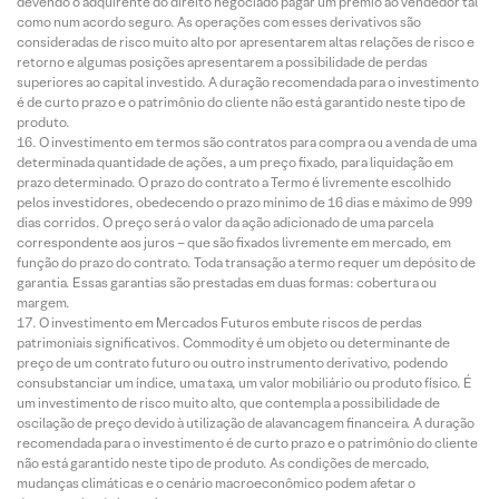
devendo o adquirente do direito negociado pagar um prêmio ao vendedor tal
como num acordo seguro. As operações com esses derivativos são
consideradas de risco muito alto por apresentarem altas relações de risco e
retorno e algumas posições apresentarem a possibilidade de perdas
superiores ao capital investido. A duração recomendada para o investimento
é de curto prazo e o patrimônio do cliente não está garantido neste tipo de
produto.
O investimento em termos são contratos para compra ou a venda de uma
determinada quantidade de ações, a um preço fixado, para liquidação em
prazo determinado. O prazo do contrato a Termo é livremente escolhido
pelos investidores, obedecendo o prazo mínimo de 16 dias e máximo de 999
dias corridos. O preço será o valor da ação adicionado de uma parcela
correspondente aos juros – que são fixados livremente em mercado, em
função do prazo do contrato. Toda transação a termo requer um depósito de
garantia. Essas garantias são prestadas em duas formas: cobertura ou
margem.
O investimento em Mercados Futuros embute riscos de perdas
patrimoniais significativos. Commodity é um objeto ou determinante de
preço de um contrato futuro ou outro instrumento derivativo, podendo
consubstanciar um índice, uma taxa, um valor mobiliário ou produto físico. É
um investimento de risco muito alto, que contempla a possibilidade de
oscilação de preço devido à utilização de alavancagem financeira. A duração
recomendada para o investimento é de curto prazo e o patrimônio do cliente
não está garantido neste tipo de produto. As condições de mercado,
mudanças climáticas e o cenário macroeconômico podem afetar o