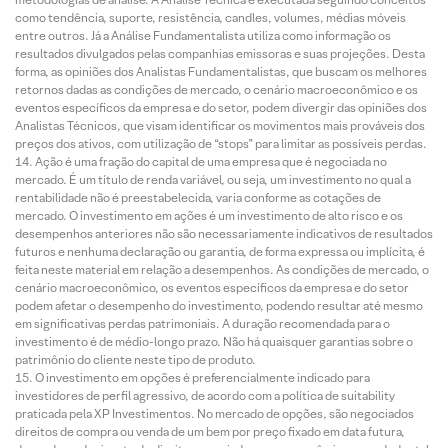
como tendência, suporte, resistência, candles, volumes, médias móveis
entre outros. Já a Análise Fundamentalista utiliza como informação os
resultados divulgados pelas companhias emissoras e suas projeções. Desta
forma, as opiniões dos Analistas Fundamentalistas, que buscam os melhores
retornos dadas as condições de mercado, o cenário macroeconômico e os
eventos específicos da empresa e do setor, podem divergir das opiniões dos
Analistas Técnicos, que visam identificar os movimentos mais prováveis dos
preços dos ativos, com utilização de “stops” para limitar as possíveis perdas.
Ação é uma fração do capital de uma empresa que é negociada no
mercado. É um título de renda variável, ou seja, um investimento no qual a
rentabilidade não é preestabelecida, varia conforme as cotações de
mercado. O investimento em ações é um investimento de alto risco e os
desempenhos anteriores não são necessariamente indicativos de resultados
futuros e nenhuma declaração ou garantia, de forma expressa ou implícita, é
feita neste material em relação a desempenhos. As condições de mercado, o
cenário macroeconômico, os eventos específicos da empresa e do setor
podem afetar o desempenho do investimento, podendo resultar até mesmo
em significativas perdas patrimoniais. A duração recomendada para o
investimento é de médio-longo prazo. Não há quaisquer garantias sobre o
patrimônio do cliente neste tipo de produto.
O investimento em opções é preferencialmente indicado para
investidores de perfil agressivo, de acordo com a política de suitability
praticada pela XP Investimentos. No mercado de opções, são negociados
direitos de compra ou venda de um bem por preço fixado em data futura,