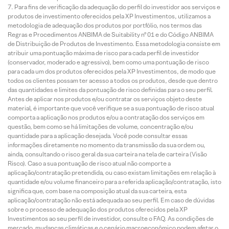
Para fins de verificação da adequação do perfil do investidor aos serviços e
produtos de investimento oferecidos pela XP Investimentos, utilizamos a
metodologia de adequação dos produtos por portfólio, nos termos das
Regras e Procedimentos ANBIMA de Suitability nº 01 e do Código ANBIMA
de Distribuição de Produtos de Investimento. Essa metodologia consiste em
atribuir uma pontuação máxima de risco para cada perfil de investidor
(conservador, moderado e agressivo), bem como uma pontuação de risco
para cada um dos produtos oferecidos pela XP Investimentos, de modo que
todos os clientes possam ter acesso a todos os produtos, desde que dentro
das quantidades e limites da pontuação de risco definidas para o seu perfil.
Antes de aplicar nos produtos e/ou contratar os serviços objeto deste
material, é importante que você verifique se a sua pontuação de risco atual
comporta a aplicação nos produtos e/ou a contratação dos serviços em
questão, bem como se há limitações de volume, concentração e/ou
quantidade para a aplicação desejada. Você pode consultar essas
informações diretamente no momento da transmissão da sua ordem ou,
ainda, consultando o risco geral da sua carteira na tela de carteira (Visão
Risco). Caso a sua pontuação de risco atual não comporte a
aplicação/contratação pretendida, ou caso existam limitações em relação à
quantidade e/ou volume financeiro para a referida aplicação/contratação, isto
significa que, com base na composição atual da sua carteira, esta
aplicação/contratação não está adequada ao seu perfil. Em caso de dúvidas
sobre o processo de adequação dos produtos oferecidos pela XP
Investimentos ao seu perfil de investidor, consulte o FAQ. As condições de
mercado, mudanças climáticas e o cenário macroeconômico podem afetar o