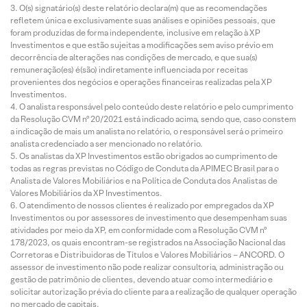
O(s) signatário(s) deste relatório declara(m) que as recomendações
refletem única e exclusivamente suas análises e opiniões pessoais, que
foram produzidas de forma independente, inclusive em relação à XP
Investimentos e que estão sujeitas a modificações sem aviso prévio em
decorrência de alterações nas condições de mercado, e que sua(s)
remuneração(es) é(são) indiretamente influenciada por receitas
provenientes dos negócios e operações financeiras realizadas pela XP
Investimentos.
O analista responsável pelo conteúdo deste relatório e pelo cumprimento
da Resolução CVM nº 20/2021 está indicado acima, sendo que, caso constem
a indicação de mais um analista no relatório, o responsável será o primeiro
analista credenciado a ser mencionado no relatório.
Os analistas da XP Investimentos estão obrigados ao cumprimento de
todas as regras previstas no Código de Conduta da APIMEC Brasil para o
Analista de Valores Mobiliários e na Política de Conduta dos Analistas de
Valores Mobiliários da XP Investimentos.
O atendimento de nossos clientes é realizado por empregados da XP
Investimentos ou por assessores de investimento que desempenham suas
atividades por meio da XP, em conformidade com a Resolução CVM nº
178/2023, os quais encontram-se registrados na Associação Nacional das
Corretoras e Distribuidoras de Títulos e Valores Mobiliários – ANCORD. O
assessor de investimento não pode realizar consultoria, administração ou
gestão de patrimônio de clientes, devendo atuar como intermediário e
solicitar autorização prévia do cliente para a realização de qualquer operação
no mercado de capitais.