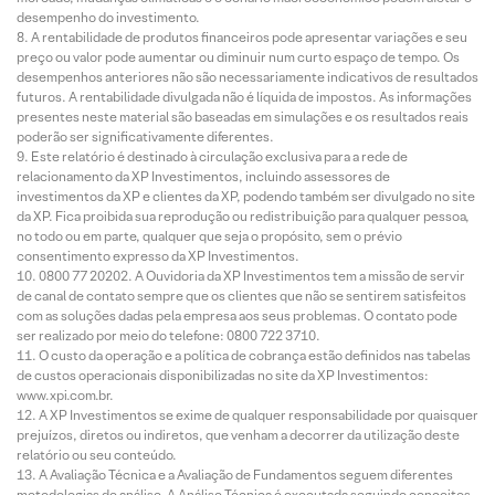
desempenho do investimento.
A rentabilidade de produtos financeiros pode apresentar variações e seu
preço ou valor pode aumentar ou diminuir num curto espaço de tempo. Os
desempenhos anteriores não são necessariamente indicativos de resultados
futuros. A rentabilidade divulgada não é líquida de impostos. As informações
presentes neste material são baseadas em simulações e os resultados reais
poderão ser significativamente diferentes.
Este relatório é destinado à circulação exclusiva para a rede de
relacionamento da XP Investimentos, incluindo assessores de
investimentos da XP e clientes da XP, podendo também ser divulgado no site
da XP. Fica proibida sua reprodução ou redistribuição para qualquer pessoa,
no todo ou em parte, qualquer que seja o propósito, sem o prévio
consentimento expresso da XP Investimentos.
0800 77 20202. A Ouvidoria da XP Investimentos tem a missão de servir
de canal de contato sempre que os clientes que não se sentirem satisfeitos
com as soluções dadas pela empresa aos seus problemas. O contato pode
ser realizado por meio do telefone: 0800 722 3710.
O custo da operação e a política de cobrança estão definidos nas tabelas
de custos operacionais disponibilizadas no site da XP Investimentos:
www.xpi.com.br.
A XP Investimentos se exime de qualquer responsabilidade por quaisquer
prejuízos, diretos ou indiretos, que venham a decorrer da utilização deste
relatório ou seu conteúdo.
A Avaliação Técnica e a Avaliação de Fundamentos seguem diferentes
metodologias de análise. A Análise Técnica é executada seguindo conceitos