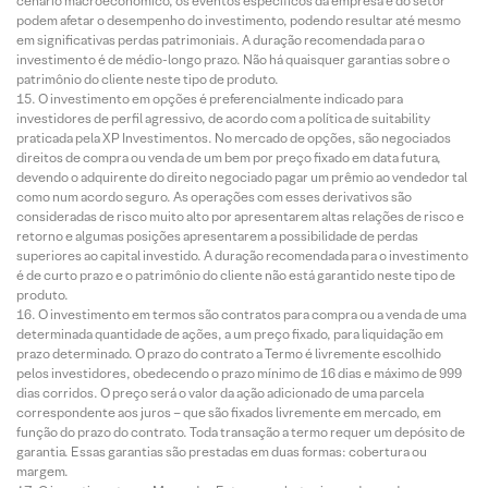
cenário macroeconômico, os eventos específicos da empresa e do setor
podem afetar o desempenho do investimento, podendo resultar até mesmo
em significativas perdas patrimoniais. A duração recomendada para o
investimento é de médio-longo prazo. Não há quaisquer garantias sobre o
patrimônio do cliente neste tipo de produto.
O investimento em opções é preferencialmente indicado para
investidores de perfil agressivo, de acordo com a política de suitability
praticada pela XP Investimentos. No mercado de opções, são negociados
direitos de compra ou venda de um bem por preço fixado em data futura,
devendo o adquirente do direito negociado pagar um prêmio ao vendedor tal
como num acordo seguro. As operações com esses derivativos são
consideradas de risco muito alto por apresentarem altas relações de risco e
retorno e algumas posições apresentarem a possibilidade de perdas
superiores ao capital investido. A duração recomendada para o investimento
é de curto prazo e o patrimônio do cliente não está garantido neste tipo de
produto.
O investimento em termos são contratos para compra ou a venda de uma
determinada quantidade de ações, a um preço fixado, para liquidação em
prazo determinado. O prazo do contrato a Termo é livremente escolhido
pelos investidores, obedecendo o prazo mínimo de 16 dias e máximo de 999
dias corridos. O preço será o valor da ação adicionado de uma parcela
correspondente aos juros – que são fixados livremente em mercado, em
função do prazo do contrato. Toda transação a termo requer um depósito de
garantia. Essas garantias são prestadas em duas formas: cobertura ou
margem.