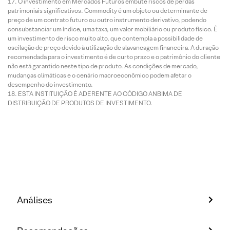
O investimento em Mercados Futuros embute riscos de perdas
patrimoniais significativos. Commodity é um objeto ou determinante de
preço de um contrato futuro ou outro instrumento derivativo, podendo
consubstanciar um índice, uma taxa, um valor mobiliário ou produto físico. É
um investimento de risco muito alto, que contempla a possibilidade de
oscilação de preço devido à utilização de alavancagem financeira. A duração
recomendada para o investimento é de curto prazo e o patrimônio do cliente
não está garantido neste tipo de produto. As condições de mercado,
mudanças climáticas e o cenário macroeconômico podem afetar o
desempenho do investimento.
ESTA INSTITUIÇÃO É ADERENTE AO CÓDIGO ANBIMA DE
DISTRIBUIÇÃO DE PRODUTOS DE INVESTIMENTO.
Análises