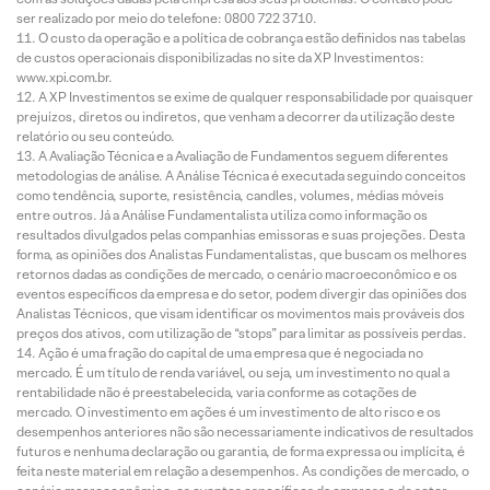
ser realizado por meio do telefone: 0800 722 3710.
O custo da operação e a política de cobrança estão definidos nas tabelas
de custos operacionais disponibilizadas no site da XP Investimentos:
www.xpi.com.br.
A XP Investimentos se exime de qualquer responsabilidade por quaisquer
prejuízos, diretos ou indiretos, que venham a decorrer da utilização deste
relatório ou seu conteúdo.
A Avaliação Técnica e a Avaliação de Fundamentos seguem diferentes
metodologias de análise. A Análise Técnica é executada seguindo conceitos
como tendência, suporte, resistência, candles, volumes, médias móveis
entre outros. Já a Análise Fundamentalista utiliza como informação os
resultados divulgados pelas companhias emissoras e suas projeções. Desta
forma, as opiniões dos Analistas Fundamentalistas, que buscam os melhores
retornos dadas as condições de mercado, o cenário macroeconômico e os
eventos específicos da empresa e do setor, podem divergir das opiniões dos
Analistas Técnicos, que visam identificar os movimentos mais prováveis dos
preços dos ativos, com utilização de “stops” para limitar as possíveis perdas.
Ação é uma fração do capital de uma empresa que é negociada no
mercado. É um título de renda variável, ou seja, um investimento no qual a
rentabilidade não é preestabelecida, varia conforme as cotações de
mercado. O investimento em ações é um investimento de alto risco e os
desempenhos anteriores não são necessariamente indicativos de resultados
futuros e nenhuma declaração ou garantia, de forma expressa ou implícita, é
feita neste material em relação a desempenhos. As condições de mercado, o