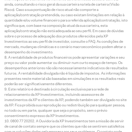
ainda, consultando o risco geral da sua carteira na tela de carteira (Visão
Risco). Caso a sua pontuação de risco atual não comporte a
aplicação/contratação pretendida, ou caso existam limitações em relação à
quantidade e/ou volume financeiro para a referida aplicação/contratação, isto
significa que, com base na composição atual da sua carteira, esta
aplicação/contratação não está adequada ao seu perfil. Em caso de dúvidas
sobre o processo de adequação dos produtos oferecidos pela XP
Investimentos ao seu perfil de investidor, consulte o FAQ. As condições de
mercado, mudanças climáticas e o cenário macroeconômico podem afetar o
desempenho do investimento.
A rentabilidade de produtos financeiros pode apresentar variações e seu
preço ou valor pode aumentar ou diminuir num curto espaço de tempo. Os
desempenhos anteriores não são necessariamente indicativos de resultados
futuros. A rentabilidade divulgada não é líquida de impostos. As informações
presentes neste material são baseadas em simulações e os resultados reais
poderão ser significativamente diferentes.
Este relatório é destinado à circulação exclusiva para a rede de
relacionamento da XP Investimentos, incluindo assessores de
investimentos da XP e clientes da XP, podendo também ser divulgado no site
da XP. Fica proibida sua reprodução ou redistribuição para qualquer pessoa,
no todo ou em parte, qualquer que seja o propósito, sem o prévio
consentimento expresso da XP Investimentos.
0800 77 20202. A Ouvidoria da XP Investimentos tem a missão de servir
de canal de contato sempre que os clientes que não se sentirem satisfeitos
com as soluções dadas pela empresa aos seus problemas. O contato pode