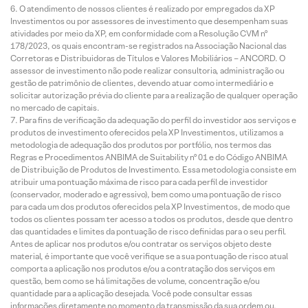
O atendimento de nossos clientes é realizado por empregados da XP
Investimentos ou por assessores de investimento que desempenham suas
atividades por meio da XP, em conformidade com a Resolução CVM nº
178/2023, os quais encontram-se registrados na Associação Nacional das
Corretoras e Distribuidoras de Títulos e Valores Mobiliários – ANCORD. O
assessor de investimento não pode realizar consultoria, administração ou
gestão de patrimônio de clientes, devendo atuar como intermediário e
solicitar autorização prévia do cliente para a realização de qualquer operação
no mercado de capitais.
Para fins de verificação da adequação do perfil do investidor aos serviços e
produtos de investimento oferecidos pela XP Investimentos, utilizamos a
metodologia de adequação dos produtos por portfólio, nos termos das
Regras e Procedimentos ANBIMA de Suitability nº 01 e do Código ANBIMA
de Distribuição de Produtos de Investimento. Essa metodologia consiste em
atribuir uma pontuação máxima de risco para cada perfil de investidor
(conservador, moderado e agressivo), bem como uma pontuação de risco
para cada um dos produtos oferecidos pela XP Investimentos, de modo que
todos os clientes possam ter acesso a todos os produtos, desde que dentro
das quantidades e limites da pontuação de risco definidas para o seu perfil.
Antes de aplicar nos produtos e/ou contratar os serviços objeto deste
material, é importante que você verifique se a sua pontuação de risco atual
comporta a aplicação nos produtos e/ou a contratação dos serviços em
questão, bem como se há limitações de volume, concentração e/ou
quantidade para a aplicação desejada. Você pode consultar essas
informações diretamente no momento da transmissão da sua ordem ou,