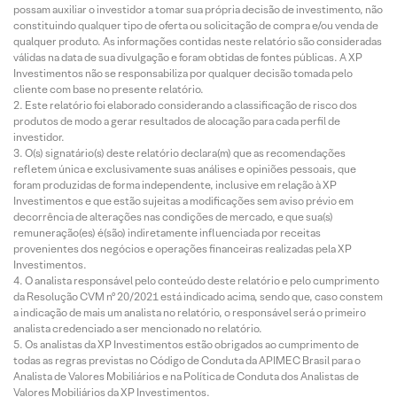
possam auxiliar o investidor a tomar sua própria decisão de investimento, não
constituindo qualquer tipo de oferta ou solicitação de compra e/ou venda de
qualquer produto. As informações contidas neste relatório são consideradas
válidas na data de sua divulgação e foram obtidas de fontes públicas. A XP
Investimentos não se responsabiliza por qualquer decisão tomada pelo
cliente com base no presente relatório.
Este relatório foi elaborado considerando a classificação de risco dos
produtos de modo a gerar resultados de alocação para cada perfil de
investidor.
O(s) signatário(s) deste relatório declara(m) que as recomendações
refletem única e exclusivamente suas análises e opiniões pessoais, que
foram produzidas de forma independente, inclusive em relação à XP
Investimentos e que estão sujeitas a modificações sem aviso prévio em
decorrência de alterações nas condições de mercado, e que sua(s)
remuneração(es) é(são) indiretamente influenciada por receitas
provenientes dos negócios e operações financeiras realizadas pela XP
Investimentos.
O analista responsável pelo conteúdo deste relatório e pelo cumprimento
da Resolução CVM nº 20/2021 está indicado acima, sendo que, caso constem
a indicação de mais um analista no relatório, o responsável será o primeiro
analista credenciado a ser mencionado no relatório.
Os analistas da XP Investimentos estão obrigados ao cumprimento de
todas as regras previstas no Código de Conduta da APIMEC Brasil para o
Analista de Valores Mobiliários e na Política de Conduta dos Analistas de
Valores Mobiliários da XP Investimentos.