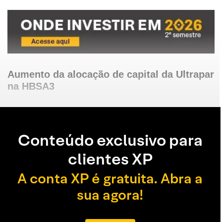
Aumento da alocação de capital da Ultrapar
na HBSA3
Conteúdo exclusivo para
clientes XP
A conta XP é gratuita. Abra a
sua agora!