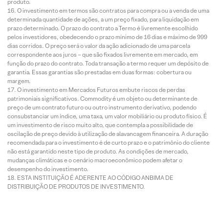
produto.
O investimento em termos são contratos para compra ou a venda de uma
determinada quantidade de ações, a um preço fixado, para liquidação em
prazo determinado. O prazo do contrato a Termo é livremente escolhido
pelos investidores, obedecendo o prazo mínimo de 16 dias e máximo de 999
dias corridos. O preço será o valor da ação adicionado de uma parcela
correspondente aos juros – que são fixados livremente em mercado, em
função do prazo do contrato. Toda transação a termo requer um depósito de
garantia. Essas garantias são prestadas em duas formas: cobertura ou
margem.
O investimento em Mercados Futuros embute riscos de perdas
patrimoniais significativos. Commodity é um objeto ou determinante de
preço de um contrato futuro ou outro instrumento derivativo, podendo
consubstanciar um índice, uma taxa, um valor mobiliário ou produto físico. É
um investimento de risco muito alto, que contempla a possibilidade de
oscilação de preço devido à utilização de alavancagem financeira. A duração
recomendada para o investimento é de curto prazo e o patrimônio do cliente
não está garantido neste tipo de produto. As condições de mercado,
mudanças climáticas e o cenário macroeconômico podem afetar o
desempenho do investimento.
ESTA INSTITUIÇÃO É ADERENTE AO CÓDIGO ANBIMA DE
DISTRIBUIÇÃO DE PRODUTOS DE INVESTIMENTO.