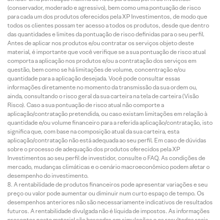
(conservador, moderado e agressivo), bem como uma pontuação de risco
para cada um dos produtos oferecidos pela XP Investimentos, de modo que
todos os clientes possam ter acesso a todos os produtos, desde que dentro
das quantidades e limites da pontuação de risco definidas para o seu perfil.
Antes de aplicar nos produtos e/ou contratar os serviços objeto deste
material, é importante que você verifique se a sua pontuação de risco atual
comporta a aplicação nos produtos e/ou a contratação dos serviços em
questão, bem como se há limitações de volume, concentração e/ou
quantidade para a aplicação desejada. Você pode consultar essas
informações diretamente no momento da transmissão da sua ordem ou,
ainda, consultando o risco geral da sua carteira na tela de carteira (Visão
Risco). Caso a sua pontuação de risco atual não comporte a
aplicação/contratação pretendida, ou caso existam limitações em relação à
quantidade e/ou volume financeiro para a referida aplicação/contratação, isto
significa que, com base na composição atual da sua carteira, esta
aplicação/contratação não está adequada ao seu perfil. Em caso de dúvidas
sobre o processo de adequação dos produtos oferecidos pela XP
Investimentos ao seu perfil de investidor, consulte o FAQ. As condições de
mercado, mudanças climáticas e o cenário macroeconômico podem afetar o
desempenho do investimento.
A rentabilidade de produtos financeiros pode apresentar variações e seu
preço ou valor pode aumentar ou diminuir num curto espaço de tempo. Os
desempenhos anteriores não são necessariamente indicativos de resultados
futuros. A rentabilidade divulgada não é líquida de impostos. As informações
presentes neste material são baseadas em simulações e os resultados reais