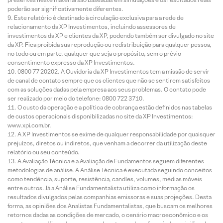
poderão ser significativamente diferentes.
Este relatório é destinado à circulação exclusiva para a rede de
relacionamento da XP Investimentos, incluindo assessores de
investimentos da XP e clientes da XP, podendo também ser divulgado no site
da XP. Fica proibida sua reprodução ou redistribuição para qualquer pessoa,
no todo ou em parte, qualquer que seja o propósito, sem o prévio
consentimento expresso da XP Investimentos.
0800 77 20202. A Ouvidoria da XP Investimentos tem a missão de servir
de canal de contato sempre que os clientes que não se sentirem satisfeitos
com as soluções dadas pela empresa aos seus problemas. O contato pode
ser realizado por meio do telefone: 0800 722 3710.
O custo da operação e a política de cobrança estão definidos nas tabelas
de custos operacionais disponibilizadas no site da XP Investimentos:
www.xpi.com.br.
A XP Investimentos se exime de qualquer responsabilidade por quaisquer
prejuízos, diretos ou indiretos, que venham a decorrer da utilização deste
relatório ou seu conteúdo.
A Avaliação Técnica e a Avaliação de Fundamentos seguem diferentes
metodologias de análise. A Análise Técnica é executada seguindo conceitos
como tendência, suporte, resistência, candles, volumes, médias móveis
entre outros. Já a Análise Fundamentalista utiliza como informação os
resultados divulgados pelas companhias emissoras e suas projeções. Desta
forma, as opiniões dos Analistas Fundamentalistas, que buscam os melhores
retornos dadas as condições de mercado, o cenário macroeconômico e os