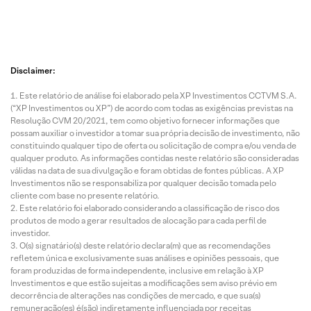
Disclaimer:
Este relatório de análise foi elaborado pela XP Investimentos CCTVM S.A.
(“XP Investimentos ou XP”) de acordo com todas as exigências previstas na
Resolução CVM 20/2021, tem como objetivo fornecer informações que
possam auxiliar o investidor a tomar sua própria decisão de investimento, não
constituindo qualquer tipo de oferta ou solicitação de compra e/ou venda de
qualquer produto. As informações contidas neste relatório são consideradas
válidas na data de sua divulgação e foram obtidas de fontes públicas. A XP
Investimentos não se responsabiliza por qualquer decisão tomada pelo
cliente com base no presente relatório.
Este relatório foi elaborado considerando a classificação de risco dos
produtos de modo a gerar resultados de alocação para cada perfil de
investidor.
O(s) signatário(s) deste relatório declara(m) que as recomendações
refletem única e exclusivamente suas análises e opiniões pessoais, que
foram produzidas de forma independente, inclusive em relação à XP
Investimentos e que estão sujeitas a modificações sem aviso prévio em
decorrência de alterações nas condições de mercado, e que sua(s)
remuneração(es) é(são) indiretamente influenciada por receitas