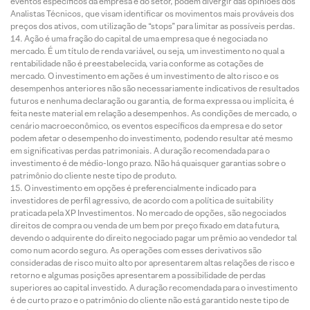
eventos específicos da empresa e do setor, podem divergir das opiniões dos
Analistas Técnicos, que visam identificar os movimentos mais prováveis dos
preços dos ativos, com utilização de “stops” para limitar as possíveis perdas.
Ação é uma fração do capital de uma empresa que é negociada no
mercado. É um título de renda variável, ou seja, um investimento no qual a
rentabilidade não é preestabelecida, varia conforme as cotações de
mercado. O investimento em ações é um investimento de alto risco e os
desempenhos anteriores não são necessariamente indicativos de resultados
futuros e nenhuma declaração ou garantia, de forma expressa ou implícita, é
feita neste material em relação a desempenhos. As condições de mercado, o
cenário macroeconômico, os eventos específicos da empresa e do setor
podem afetar o desempenho do investimento, podendo resultar até mesmo
em significativas perdas patrimoniais. A duração recomendada para o
investimento é de médio-longo prazo. Não há quaisquer garantias sobre o
patrimônio do cliente neste tipo de produto.
O investimento em opções é preferencialmente indicado para
investidores de perfil agressivo, de acordo com a política de suitability
praticada pela XP Investimentos. No mercado de opções, são negociados
direitos de compra ou venda de um bem por preço fixado em data futura,
devendo o adquirente do direito negociado pagar um prêmio ao vendedor tal
como num acordo seguro. As operações com esses derivativos são
consideradas de risco muito alto por apresentarem altas relações de risco e
retorno e algumas posições apresentarem a possibilidade de perdas
superiores ao capital investido. A duração recomendada para o investimento
é de curto prazo e o patrimônio do cliente não está garantido neste tipo de