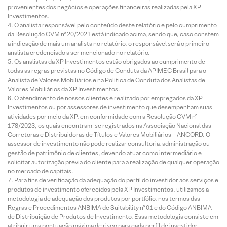
provenientes dos negócios e operações financeiras realizadas pela XP
Investimentos.
O analista responsável pelo conteúdo deste relatório e pelo cumprimento
da Resolução CVM nº 20/2021 está indicado acima, sendo que, caso constem
a indicação de mais um analista no relatório, o responsável será o primeiro
analista credenciado a ser mencionado no relatório.
Os analistas da XP Investimentos estão obrigados ao cumprimento de
todas as regras previstas no Código de Conduta da APIMEC Brasil para o
Analista de Valores Mobiliários e na Política de Conduta dos Analistas de
Valores Mobiliários da XP Investimentos.
O atendimento de nossos clientes é realizado por empregados da XP
Investimentos ou por assessores de investimento que desempenham suas
atividades por meio da XP, em conformidade com a Resolução CVM nº
178/2023, os quais encontram-se registrados na Associação Nacional das
Corretoras e Distribuidoras de Títulos e Valores Mobiliários – ANCORD. O
assessor de investimento não pode realizar consultoria, administração ou
gestão de patrimônio de clientes, devendo atuar como intermediário e
solicitar autorização prévia do cliente para a realização de qualquer operação
no mercado de capitais.
Para fins de verificação da adequação do perfil do investidor aos serviços e
produtos de investimento oferecidos pela XP Investimentos, utilizamos a
metodologia de adequação dos produtos por portfólio, nos termos das
Regras e Procedimentos ANBIMA de Suitability nº 01 e do Código ANBIMA
de Distribuição de Produtos de Investimento. Essa metodologia consiste em
atribuir uma pontuação máxima de risco para cada perfil de investidor