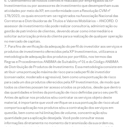
O atendimento de nossos clientes é realizado por empregados da XP
Investimentos ou por assessores de investimento que desempenham suas
atividades por meio da XP, em conformidade com a Resolução CVM nº
178/2023, os quais encontram-se registrados na Associação Nacional das
Corretoras e Distribuidoras de Títulos e Valores Mobiliários – ANCORD. O
assessor de investimento não pode realizar consultoria, administração ou
gestão de patrimônio de clientes, devendo atuar como intermediário e
solicitar autorização prévia do cliente para a realização de qualquer operação
no mercado de capitais.
Para fins de verificação da adequação do perfil do investidor aos serviços e
produtos de investimento oferecidos pela XP Investimentos, utilizamos a
metodologia de adequação dos produtos por portfólio, nos termos das
Regras e Procedimentos ANBIMA de Suitability nº 01 e do Código ANBIMA
de Distribuição de Produtos de Investimento. Essa metodologia consiste em
atribuir uma pontuação máxima de risco para cada perfil de investidor
(conservador, moderado e agressivo), bem como uma pontuação de risco
para cada um dos produtos oferecidos pela XP Investimentos, de modo que
todos os clientes possam ter acesso a todos os produtos, desde que dentro
das quantidades e limites da pontuação de risco definidas para o seu perfil.
Antes de aplicar nos produtos e/ou contratar os serviços objeto deste
material, é importante que você verifique se a sua pontuação de risco atual
comporta a aplicação nos produtos e/ou a contratação dos serviços em
questão, bem como se há limitações de volume, concentração e/ou
quantidade para a aplicação desejada. Você pode consultar essas
informações diretamente no momento da transmissão da sua ordem ou,