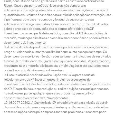
ainda, consultando o risco geral da sua carteira na tela de carteira (Visão
Risco). Caso a sua pontuação de risco atual não comporte a
aplicação/contratação pretendida, ou caso existam limitações em relação à
quantidade e/ou volume financeiro para a referida aplicação/contratação, isto
significa que, com base na composição atual da sua carteira, esta
aplicação/contratação não está adequada ao seu perfil. Em caso de dúvidas
sobre o processo de adequação dos produtos oferecidos pela XP
Investimentos ao seu perfil de investidor, consulte o FAQ. As condições de
mercado, mudanças climáticas e o cenário macroeconômico podem afetar o
desempenho do investimento.
A rentabilidade de produtos financeiros pode apresentar variações e seu
preço ou valor pode aumentar ou diminuir num curto espaço de tempo. Os
desempenhos anteriores não são necessariamente indicativos de resultados
futuros. A rentabilidade divulgada não é líquida de impostos. As informações
presentes neste material são baseadas em simulações e os resultados reais
poderão ser significativamente diferentes.
Este relatório é destinado à circulação exclusiva para a rede de
relacionamento da XP Investimentos, incluindo assessores de
investimentos da XP e clientes da XP, podendo também ser divulgado no site
da XP. Fica proibida sua reprodução ou redistribuição para qualquer pessoa,
no todo ou em parte, qualquer que seja o propósito, sem o prévio
consentimento expresso da XP Investimentos.
0800 77 20202. A Ouvidoria da XP Investimentos tem a missão de servir
de canal de contato sempre que os clientes que não se sentirem satisfeitos
com as soluções dadas pela empresa aos seus problemas. O contato pode