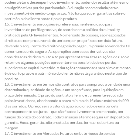
podem afetar o desempenho do investimento, podendo resultar até mesmo
em significativas perdas patrimoniais. A duração recomendada para o
investimento é de médio-longo prazo. Não há quaisquer garantias sobre o
patrimônio do cliente neste tipo de produto.
O investimento em opções é preferencialmente indicado para
investidores de perfil agressivo, de acordo com a política de suitability
praticada pela XP Investimentos. No mercado de opções, são negociados
direitos de compra ou venda de um bem por preço fixado em data futura,
devendo o adquirente do direito negociado pagar um prêmio ao vendedor tal
como num acordo seguro. As operações com esses derivativos são
consideradas de risco muito alto por apresentarem altas relações de risco e
retorno e algumas posições apresentarem a possibilidade de perdas
superiores ao capital investido. A duração recomendada para o investimento
é de curto prazo e o patrimônio do cliente não está garantido neste tipo de
produto.
O investimento em termos são contratos para compra ou a venda de uma
determinada quantidade de ações, a um preço fixado, para liquidação em
prazo determinado. O prazo do contrato a Termo é livremente escolhido
pelos investidores, obedecendo o prazo mínimo de 16 dias e máximo de 999
dias corridos. O preço será o valor da ação adicionado de uma parcela
correspondente aos juros – que são fixados livremente em mercado, em
função do prazo do contrato. Toda transação a termo requer um depósito de
garantia. Essas garantias são prestadas em duas formas: cobertura ou
margem.
O investimento em Mercados Futuros embute riscos de perdas