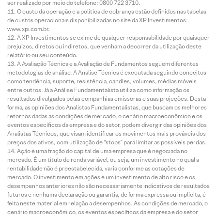
ser realizado por meio do telefone: 0800 722 3710.
O custo da operação e a política de cobrança estão definidos nas tabelas
de custos operacionais disponibilizadas no site da XP Investimentos:
www.xpi.com.br.
A XP Investimentos se exime de qualquer responsabilidade por quaisquer
prejuízos, diretos ou indiretos, que venham a decorrer da utilização deste
relatório ou seu conteúdo.
A Avaliação Técnica e a Avaliação de Fundamentos seguem diferentes
metodologias de análise. A Análise Técnica é executada seguindo conceitos
como tendência, suporte, resistência, candles, volumes, médias móveis
entre outros. Já a Análise Fundamentalista utiliza como informação os
resultados divulgados pelas companhias emissoras e suas projeções. Desta
forma, as opiniões dos Analistas Fundamentalistas, que buscam os melhores
retornos dadas as condições de mercado, o cenário macroeconômico e os
eventos específicos da empresa e do setor, podem divergir das opiniões dos
Analistas Técnicos, que visam identificar os movimentos mais prováveis dos
preços dos ativos, com utilização de “stops” para limitar as possíveis perdas.
Ação é uma fração do capital de uma empresa que é negociada no
mercado. É um título de renda variável, ou seja, um investimento no qual a
rentabilidade não é preestabelecida, varia conforme as cotações de
mercado. O investimento em ações é um investimento de alto risco e os
desempenhos anteriores não são necessariamente indicativos de resultados
futuros e nenhuma declaração ou garantia, de forma expressa ou implícita, é
feita neste material em relação a desempenhos. As condições de mercado, o
cenário macroeconômico, os eventos específicos da empresa e do setor