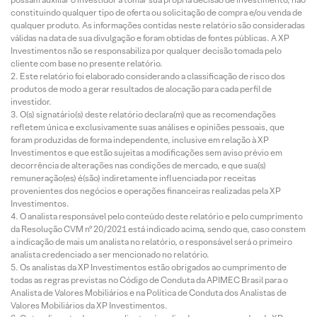
constituindo qualquer tipo de oferta ou solicitação de compra e/ou venda de
qualquer produto. As informações contidas neste relatório são consideradas
válidas na data de sua divulgação e foram obtidas de fontes públicas. A XP
Investimentos não se responsabiliza por qualquer decisão tomada pelo
cliente com base no presente relatório.
Este relatório foi elaborado considerando a classificação de risco dos
produtos de modo a gerar resultados de alocação para cada perfil de
investidor.
O(s) signatário(s) deste relatório declara(m) que as recomendações
refletem única e exclusivamente suas análises e opiniões pessoais, que
foram produzidas de forma independente, inclusive em relação à XP
Investimentos e que estão sujeitas a modificações sem aviso prévio em
decorrência de alterações nas condições de mercado, e que sua(s)
remuneração(es) é(são) indiretamente influenciada por receitas
provenientes dos negócios e operações financeiras realizadas pela XP
Investimentos.
O analista responsável pelo conteúdo deste relatório e pelo cumprimento
da Resolução CVM nº 20/2021 está indicado acima, sendo que, caso constem
a indicação de mais um analista no relatório, o responsável será o primeiro
analista credenciado a ser mencionado no relatório.
Os analistas da XP Investimentos estão obrigados ao cumprimento de
todas as regras previstas no Código de Conduta da APIMEC Brasil para o
Analista de Valores Mobiliários e na Política de Conduta dos Analistas de
Valores Mobiliários da XP Investimentos.