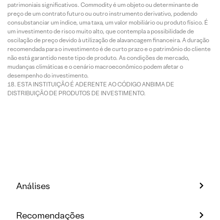
patrimoniais significativos. Commodity é um objeto ou determinante de
preço de um contrato futuro ou outro instrumento derivativo, podendo
consubstanciar um índice, uma taxa, um valor mobiliário ou produto físico. É
um investimento de risco muito alto, que contempla a possibilidade de
oscilação de preço devido à utilização de alavancagem financeira. A duração
recomendada para o investimento é de curto prazo e o patrimônio do cliente
não está garantido neste tipo de produto. As condições de mercado,
mudanças climáticas e o cenário macroeconômico podem afetar o
desempenho do investimento.
ESTA INSTITUIÇÃO É ADERENTE AO CÓDIGO ANBIMA DE
DISTRIBUIÇÃO DE PRODUTOS DE INVESTIMENTO.
Análises
Recomendações