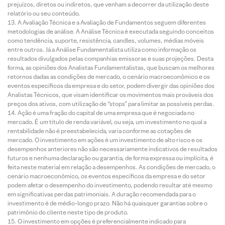
prejuízos, diretos ou indiretos, que venham a decorrer da utilização deste
relatório ou seu conteúdo.
A Avaliação Técnica e a Avaliação de Fundamentos seguem diferentes
metodologias de análise. A Análise Técnica é executada seguindo conceitos
como tendência, suporte, resistência, candles, volumes, médias móveis
entre outros. Já a Análise Fundamentalista utiliza como informação os
resultados divulgados pelas companhias emissoras e suas projeções. Desta
forma, as opiniões dos Analistas Fundamentalistas, que buscam os melhores
retornos dadas as condições de mercado, o cenário macroeconômico e os
eventos específicos da empresa e do setor, podem divergir das opiniões dos
Analistas Técnicos, que visam identificar os movimentos mais prováveis dos
preços dos ativos, com utilização de “stops” para limitar as possíveis perdas.
Ação é uma fração do capital de uma empresa que é negociada no
mercado. É um título de renda variável, ou seja, um investimento no qual a
rentabilidade não é preestabelecida, varia conforme as cotações de
mercado. O investimento em ações é um investimento de alto risco e os
desempenhos anteriores não são necessariamente indicativos de resultados
futuros e nenhuma declaração ou garantia, de forma expressa ou implícita, é
feita neste material em relação a desempenhos. As condições de mercado, o
cenário macroeconômico, os eventos específicos da empresa e do setor
podem afetar o desempenho do investimento, podendo resultar até mesmo
em significativas perdas patrimoniais. A duração recomendada para o
investimento é de médio-longo prazo. Não há quaisquer garantias sobre o
patrimônio do cliente neste tipo de produto.
O investimento em opções é preferencialmente indicado para