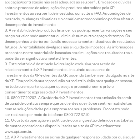
aplicação/contratação não está adequada ao seu perfil. Em caso de dúvidas
sobre o processo de adequação dos produtos oferecidos pela XP
Investimentos ao seu perfil de investidor, consulte o FAQ. As condições de
mercado, mudanças climáticas e o cenário macroeconômico podem afetar o
desempenho do investimento.
A rentabilidade de produtos financeiros pode apresentar variações e seu
preço ou valor pode aumentar ou diminuir num curto espaço de tempo. Os
desempenhos anteriores não são necessariamente indicativos de resultados
futuros. A rentabilidade divulgada não é líquida de impostos. As informações
presentes neste material são baseadas em simulações e os resultados reais
poderão ser significativamente diferentes.
Este relatório é destinado à circulação exclusiva para a rede de
relacionamento da XP Investimentos, incluindo assessores de
investimentos da XP e clientes da XP, podendo também ser divulgado no site
da XP. Fica proibida sua reprodução ou redistribuição para qualquer pessoa,
no todo ou em parte, qualquer que seja o propósito, sem o prévio
consentimento expresso da XP Investimentos.
0800 77 20202. A Ouvidoria da XP Investimentos tem a missão de servir
de canal de contato sempre que os clientes que não se sentirem satisfeitos
com as soluções dadas pela empresa aos seus problemas. O contato pode
ser realizado por meio do telefone: 0800 722 3710.
O custo da operação e a política de cobrança estão definidos nas tabelas
de custos operacionais disponibilizadas no site da XP Investimentos:
www.xpi.com.br.
A XP Investimentos se exime de qualquer responsabilidade por quaisquer