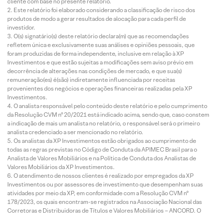
cliente com base no presente relatório.
Este relatório foi elaborado considerando a classificação de risco dos
produtos de modo a gerar resultados de alocação para cada perfil de
investidor.
O(s) signatário(s) deste relatório declara(m) que as recomendações
refletem única e exclusivamente suas análises e opiniões pessoais, que
foram produzidas de forma independente, inclusive em relação à XP
Investimentos e que estão sujeitas a modificações sem aviso prévio em
decorrência de alterações nas condições de mercado, e que sua(s)
remuneração(es) é(são) indiretamente influenciada por receitas
provenientes dos negócios e operações financeiras realizadas pela XP
Investimentos.
O analista responsável pelo conteúdo deste relatório e pelo cumprimento
da Resolução CVM nº 20/2021 está indicado acima, sendo que, caso constem
a indicação de mais um analista no relatório, o responsável será o primeiro
analista credenciado a ser mencionado no relatório.
Os analistas da XP Investimentos estão obrigados ao cumprimento de
todas as regras previstas no Código de Conduta da APIMEC Brasil para o
Analista de Valores Mobiliários e na Política de Conduta dos Analistas de
Valores Mobiliários da XP Investimentos.
O atendimento de nossos clientes é realizado por empregados da XP
Investimentos ou por assessores de investimento que desempenham suas
atividades por meio da XP, em conformidade com a Resolução CVM nº
178/2023, os quais encontram-se registrados na Associação Nacional das
Corretoras e Distribuidoras de Títulos e Valores Mobiliários – ANCORD. O