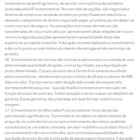
investidores de perfil agressivo, de acordo com a política de suitability
praticada pela XP Investimentos. No mercado de opções, são negociados
direitos de compra ou venda de um bem por preço fixado em data futura,
devendo o adquirente do direito negociado pagar um prêmio ao vendedor tal
como num acordo seguro. As operações com esses derivativos são
consideradas de risco muito alto por apresentarem altas relações de risco e
retorno e algumas posições apresentarem a possibilidade de perdas
superiores ao capital investido. A duração recomendada para o investimento
é de curto prazo e o patrimônio do cliente não está garantido neste tipo de
produto.
O investimento em termos são contratos para compra ou a venda de uma
determinada quantidade de ações, a um preço fixado, para liquidação em
prazo determinado. O prazo do contrato a Termo é livremente escolhido
pelos investidores, obedecendo o prazo mínimo de 16 dias e máximo de 999
dias corridos. O preço será o valor da ação adicionado de uma parcela
correspondente aos juros – que são fixados livremente em mercado, em
função do prazo do contrato. Toda transação a termo requer um depósito de
garantia. Essas garantias são prestadas em duas formas: cobertura ou
margem.
O investimento em Mercados Futuros embute riscos de perdas
patrimoniais significativos. Commodity é um objeto ou determinante de
preço de um contrato futuro ou outro instrumento derivativo, podendo
consubstanciar um índice, uma taxa, um valor mobiliário ou produto físico. É
um investimento de risco muito alto, que contempla a possibilidade de
oscilação de preço devido à utilização de alavancagem financeira. A duração