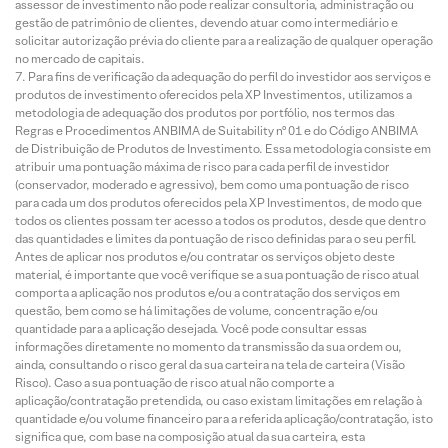
assessor de investimento não pode realizar consultoria, administração ou
gestão de patrimônio de clientes, devendo atuar como intermediário e
solicitar autorização prévia do cliente para a realização de qualquer operação
no mercado de capitais.
Para fins de verificação da adequação do perfil do investidor aos serviços e
produtos de investimento oferecidos pela XP Investimentos, utilizamos a
metodologia de adequação dos produtos por portfólio, nos termos das
Regras e Procedimentos ANBIMA de Suitability nº 01 e do Código ANBIMA
de Distribuição de Produtos de Investimento. Essa metodologia consiste em
atribuir uma pontuação máxima de risco para cada perfil de investidor
(conservador, moderado e agressivo), bem como uma pontuação de risco
para cada um dos produtos oferecidos pela XP Investimentos, de modo que
todos os clientes possam ter acesso a todos os produtos, desde que dentro
das quantidades e limites da pontuação de risco definidas para o seu perfil.
Antes de aplicar nos produtos e/ou contratar os serviços objeto deste
material, é importante que você verifique se a sua pontuação de risco atual
comporta a aplicação nos produtos e/ou a contratação dos serviços em
questão, bem como se há limitações de volume, concentração e/ou
quantidade para a aplicação desejada. Você pode consultar essas
informações diretamente no momento da transmissão da sua ordem ou,
ainda, consultando o risco geral da sua carteira na tela de carteira (Visão
Risco). Caso a sua pontuação de risco atual não comporte a
aplicação/contratação pretendida, ou caso existam limitações em relação à
quantidade e/ou volume financeiro para a referida aplicação/contratação, isto
significa que, com base na composição atual da sua carteira, esta