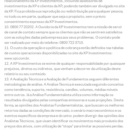
relacionamento da XP Investimentos, incluindo assessores de
investimentos da XP e clientes da XP, podendo também ser divulgado no site
da XP. Fica proibida sua reprodução ou redistribuição para qualquer pessoa,
no todo ou em parte, qualquer que seja o propósito, sem o prévio
consentimento expresso da XP Investimentos.
0800 77 20202. A Ouvidoria da XP Investimentos tem a missão de servir
de canal de contato sempre que os clientes que não se sentirem satisfeitos
com as soluções dadas pela empresa aos seus problemas. O contato pode
ser realizado por meio do telefone: 0800 722 3710.
O custo da operação e a política de cobrança estão definidos nas tabelas
de custos operacionais disponibilizadas no site da XP Investimentos:
www.xpi.com.br.
A XP Investimentos se exime de qualquer responsabilidade por quaisquer
prejuízos, diretos ou indiretos, que venham a decorrer da utilização deste
relatório ou seu conteúdo.
A Avaliação Técnica e a Avaliação de Fundamentos seguem diferentes
metodologias de análise. A Análise Técnica é executada seguindo conceitos
como tendência, suporte, resistência, candles, volumes, médias móveis
entre outros. Já a Análise Fundamentalista utiliza como informação os
resultados divulgados pelas companhias emissoras e suas projeções. Desta
forma, as opiniões dos Analistas Fundamentalistas, que buscam os melhores
retornos dadas as condições de mercado, o cenário macroeconômico e os
eventos específicos da empresa e do setor, podem divergir das opiniões dos
Analistas Técnicos, que visam identificar os movimentos mais prováveis dos
preços dos ativos, com utilização de “stops” para limitar as possíveis perdas.