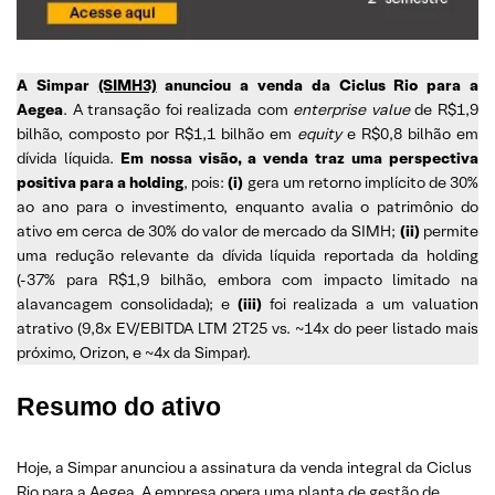
A Simpar
(SIMH3)
anunciou a venda da Ciclus Rio para a
Aegea
. A transação foi realizada com
enterprise value
de R$1,9
bilhão, composto por R$1,1 bilhão em
equity
e R$0,8 bilhão em
dívida líquida.
Em nossa visão, a venda traz uma perspectiva
positiva para a holding
, pois:
(i)
gera um retorno implícito de 30%
ao ano para o investimento, enquanto avalia o patrimônio do
ativo em cerca de 30% do valor de mercado da SIMH;
(ii)
permite
uma redução relevante da dívida líquida reportada da holding
(-37% para R$1,9 bilhão, embora com impacto limitado na
alavancagem consolidada); e
(iii)
foi realizada a um valuation
atrativo (9,8x EV/EBITDA LTM 2T25 vs. ~14x do peer listado mais
próximo, Orizon, e ~4x da Simpar).
Resumo do ativo
Hoje, a Simpar anunciou a assinatura da venda integral da Ciclus
Rio para a Aegea. A empresa opera uma planta de gestão de