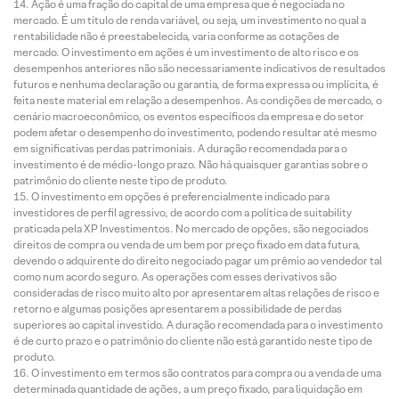
Ação é uma fração do capital de uma empresa que é negociada no
mercado. É um título de renda variável, ou seja, um investimento no qual a
rentabilidade não é preestabelecida, varia conforme as cotações de
mercado. O investimento em ações é um investimento de alto risco e os
desempenhos anteriores não são necessariamente indicativos de resultados
futuros e nenhuma declaração ou garantia, de forma expressa ou implícita, é
feita neste material em relação a desempenhos. As condições de mercado, o
cenário macroeconômico, os eventos específicos da empresa e do setor
podem afetar o desempenho do investimento, podendo resultar até mesmo
em significativas perdas patrimoniais. A duração recomendada para o
investimento é de médio-longo prazo. Não há quaisquer garantias sobre o
patrimônio do cliente neste tipo de produto.
O investimento em opções é preferencialmente indicado para
investidores de perfil agressivo, de acordo com a política de suitability
praticada pela XP Investimentos. No mercado de opções, são negociados
direitos de compra ou venda de um bem por preço fixado em data futura,
devendo o adquirente do direito negociado pagar um prêmio ao vendedor tal
como num acordo seguro. As operações com esses derivativos são
consideradas de risco muito alto por apresentarem altas relações de risco e
retorno e algumas posições apresentarem a possibilidade de perdas
superiores ao capital investido. A duração recomendada para o investimento
é de curto prazo e o patrimônio do cliente não está garantido neste tipo de
produto.
O investimento em termos são contratos para compra ou a venda de uma
determinada quantidade de ações, a um preço fixado, para liquidação em