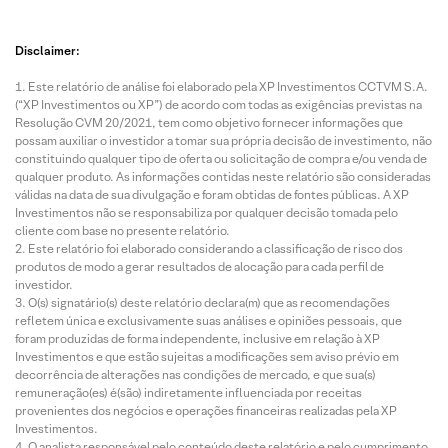
Disclaimer:
Este relatório de análise foi elaborado pela XP Investimentos CCTVM S.A.
(“XP Investimentos ou XP”) de acordo com todas as exigências previstas na
Resolução CVM 20/2021, tem como objetivo fornecer informações que
possam auxiliar o investidor a tomar sua própria decisão de investimento, não
constituindo qualquer tipo de oferta ou solicitação de compra e/ou venda de
qualquer produto. As informações contidas neste relatório são consideradas
válidas na data de sua divulgação e foram obtidas de fontes públicas. A XP
Investimentos não se responsabiliza por qualquer decisão tomada pelo
cliente com base no presente relatório.
Este relatório foi elaborado considerando a classificação de risco dos
produtos de modo a gerar resultados de alocação para cada perfil de
investidor.
O(s) signatário(s) deste relatório declara(m) que as recomendações
refletem única e exclusivamente suas análises e opiniões pessoais, que
foram produzidas de forma independente, inclusive em relação à XP
Investimentos e que estão sujeitas a modificações sem aviso prévio em
decorrência de alterações nas condições de mercado, e que sua(s)
remuneração(es) é(são) indiretamente influenciada por receitas
provenientes dos negócios e operações financeiras realizadas pela XP
Investimentos.
O analista responsável pelo conteúdo deste relatório e pelo cumprimento