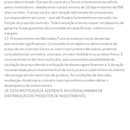
prazo determinado. O prazo do contrato a Termo é livremente escolhido
pelos investidores, obedecendo o prazo mínimo de 16 dias e máximo de 999
dias corridos. O preço será o valor da ação adicionado de uma parcela
correspondente aos juros – que são fixados livremente em mercado, em
função do prazo do contrato. Toda transação a termo requer um depósito de
garantia. Essas garantias são prestadas em duas formas: cobertura ou
margem.
O investimento em Mercados Futuros embute riscos de perdas
patrimoniais significativos. Commodity é um objeto ou determinante de
preço de um contrato futuro ou outro instrumento derivativo, podendo
consubstanciar um índice, uma taxa, um valor mobiliário ou produto físico. É
um investimento de risco muito alto, que contempla a possibilidade de
oscilação de preço devido à utilização de alavancagem financeira. A duração
recomendada para o investimento é de curto prazo e o patrimônio do cliente
não está garantido neste tipo de produto. As condições de mercado,
mudanças climáticas e o cenário macroeconômico podem afetar o
desempenho do investimento.
ESTA INSTITUIÇÃO É ADERENTE AO CÓDIGO ANBIMA DE
DISTRIBUIÇÃO DE PRODUTOS DE INVESTIMENTO.