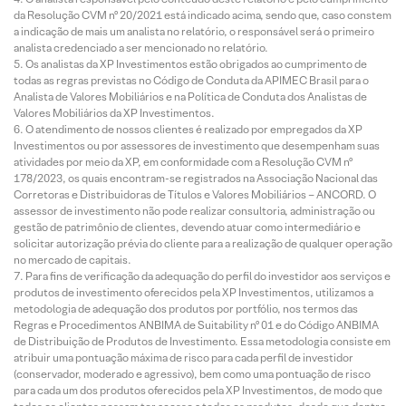
da Resolução CVM nº 20/2021 está indicado acima, sendo que, caso constem
a indicação de mais um analista no relatório, o responsável será o primeiro
analista credenciado a ser mencionado no relatório.
Os analistas da XP Investimentos estão obrigados ao cumprimento de
todas as regras previstas no Código de Conduta da APIMEC Brasil para o
Analista de Valores Mobiliários e na Política de Conduta dos Analistas de
Valores Mobiliários da XP Investimentos.
O atendimento de nossos clientes é realizado por empregados da XP
Investimentos ou por assessores de investimento que desempenham suas
atividades por meio da XP, em conformidade com a Resolução CVM nº
178/2023, os quais encontram-se registrados na Associação Nacional das
Corretoras e Distribuidoras de Títulos e Valores Mobiliários – ANCORD. O
assessor de investimento não pode realizar consultoria, administração ou
gestão de patrimônio de clientes, devendo atuar como intermediário e
solicitar autorização prévia do cliente para a realização de qualquer operação
no mercado de capitais.
Para fins de verificação da adequação do perfil do investidor aos serviços e
produtos de investimento oferecidos pela XP Investimentos, utilizamos a
metodologia de adequação dos produtos por portfólio, nos termos das
Regras e Procedimentos ANBIMA de Suitability nº 01 e do Código ANBIMA
de Distribuição de Produtos de Investimento. Essa metodologia consiste em
atribuir uma pontuação máxima de risco para cada perfil de investidor
(conservador, moderado e agressivo), bem como uma pontuação de risco
para cada um dos produtos oferecidos pela XP Investimentos, de modo que