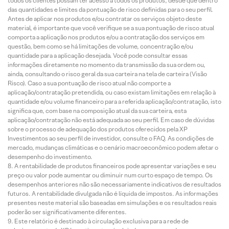
todos os clientes possam ter acesso a todos os produtos, desde que dentro
das quantidades e limites da pontuação de risco definidas para o seu perfil.
Antes de aplicar nos produtos e/ou contratar os serviços objeto deste
material, é importante que você verifique se a sua pontuação de risco atual
comporta a aplicação nos produtos e/ou a contratação dos serviços em
questão, bem como se há limitações de volume, concentração e/ou
quantidade para a aplicação desejada. Você pode consultar essas
informações diretamente no momento da transmissão da sua ordem ou,
ainda, consultando o risco geral da sua carteira na tela de carteira (Visão
Risco). Caso a sua pontuação de risco atual não comporte a
aplicação/contratação pretendida, ou caso existam limitações em relação à
quantidade e/ou volume financeiro para a referida aplicação/contratação, isto
significa que, com base na composição atual da sua carteira, esta
aplicação/contratação não está adequada ao seu perfil. Em caso de dúvidas
sobre o processo de adequação dos produtos oferecidos pela XP
Investimentos ao seu perfil de investidor, consulte o FAQ. As condições de
mercado, mudanças climáticas e o cenário macroeconômico podem afetar o
desempenho do investimento.
A rentabilidade de produtos financeiros pode apresentar variações e seu
preço ou valor pode aumentar ou diminuir num curto espaço de tempo. Os
desempenhos anteriores não são necessariamente indicativos de resultados
futuros. A rentabilidade divulgada não é líquida de impostos. As informações
presentes neste material são baseadas em simulações e os resultados reais
poderão ser significativamente diferentes.
Este relatório é destinado à circulação exclusiva para a rede de