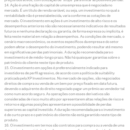
Ação é uma fração do capital de uma empresa que é negociada no
mercado. É um título de renda variável, ou seja, um investimento no qual a
rentabilidade não é preestabelecida, varia conforme as cotações de
mercado. O investimento em ações é um investimento de alto risco e os
desempenhos anteriores não são necessariamente indicativos de resultados
futuros e nenhuma declaração ou garantia, de forma expressa ou implícita, é
feita neste material em relação a desempenhos. As condições de mercado, o
cenário macroeconômico, os eventos específicos da empresa e do setor
podem afetar o desempenho do investimento, podendo resultar até mesmo
em significativas perdas patrimoniais. A duração recomendada para o
investimento é de médio-longo prazo. Não há quaisquer garantias sobre o
patrimônio do cliente neste tipo de produto.
O investimento em opções é preferencialmente indicado para
investidores de perfil agressivo, de acordo com a política de suitability
praticada pela XP Investimentos. No mercado de opções, são negociados
direitos de compra ou venda de um bem por preço fixado em data futura,
devendo o adquirente do direito negociado pagar um prêmio ao vendedor tal
como num acordo seguro. As operações com esses derivativos são
consideradas de risco muito alto por apresentarem altas relações de risco e
retorno e algumas posições apresentarem a possibilidade de perdas
superiores ao capital investido. A duração recomendada para o investimento
é de curto prazo e o patrimônio do cliente não está garantido neste tipo de
produto.
O investimento em termos são contratos para compra ou a venda de uma