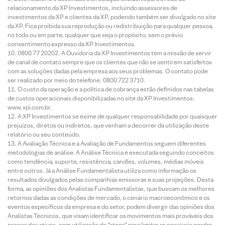
relacionamento da XP Investimentos, incluindo assessores de
investimentos da XP e clientes da XP, podendo também ser divulgado no site
da XP. Fica proibida sua reprodução ou redistribuição para qualquer pessoa,
no todo ou em parte, qualquer que seja o propósito, sem o prévio
consentimento expresso da XP Investimentos.
0800 77 20202. A Ouvidoria da XP Investimentos tem a missão de servir
de canal de contato sempre que os clientes que não se sentirem satisfeitos
com as soluções dadas pela empresa aos seus problemas. O contato pode
ser realizado por meio do telefone: 0800 722 3710.
O custo da operação e a política de cobrança estão definidos nas tabelas
de custos operacionais disponibilizadas no site da XP Investimentos:
www.xpi.com.br.
A XP Investimentos se exime de qualquer responsabilidade por quaisquer
prejuízos, diretos ou indiretos, que venham a decorrer da utilização deste
relatório ou seu conteúdo.
A Avaliação Técnica e a Avaliação de Fundamentos seguem diferentes
metodologias de análise. A Análise Técnica é executada seguindo conceitos
como tendência, suporte, resistência, candles, volumes, médias móveis
entre outros. Já a Análise Fundamentalista utiliza como informação os
resultados divulgados pelas companhias emissoras e suas projeções. Desta
forma, as opiniões dos Analistas Fundamentalistas, que buscam os melhores
retornos dadas as condições de mercado, o cenário macroeconômico e os
eventos específicos da empresa e do setor, podem divergir das opiniões dos
Analistas Técnicos, que visam identificar os movimentos mais prováveis dos
preços dos ativos, com utilização de “stops” para limitar as possíveis perdas.