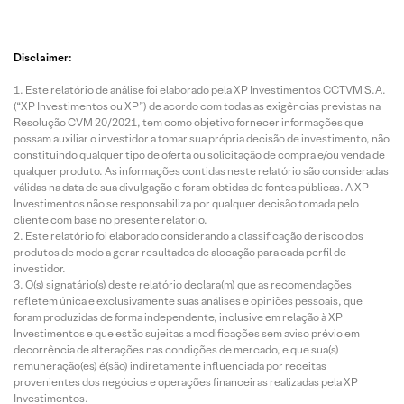
Disclaimer:
Este relatório de análise foi elaborado pela XP Investimentos CCTVM S.A.
(“XP Investimentos ou XP”) de acordo com todas as exigências previstas na
Resolução CVM 20/2021, tem como objetivo fornecer informações que
possam auxiliar o investidor a tomar sua própria decisão de investimento, não
constituindo qualquer tipo de oferta ou solicitação de compra e/ou venda de
qualquer produto. As informações contidas neste relatório são consideradas
válidas na data de sua divulgação e foram obtidas de fontes públicas. A XP
Investimentos não se responsabiliza por qualquer decisão tomada pelo
cliente com base no presente relatório.
Este relatório foi elaborado considerando a classificação de risco dos
produtos de modo a gerar resultados de alocação para cada perfil de
investidor.
O(s) signatário(s) deste relatório declara(m) que as recomendações
refletem única e exclusivamente suas análises e opiniões pessoais, que
foram produzidas de forma independente, inclusive em relação à XP
Investimentos e que estão sujeitas a modificações sem aviso prévio em
decorrência de alterações nas condições de mercado, e que sua(s)
remuneração(es) é(são) indiretamente influenciada por receitas
provenientes dos negócios e operações financeiras realizadas pela XP
Investimentos.