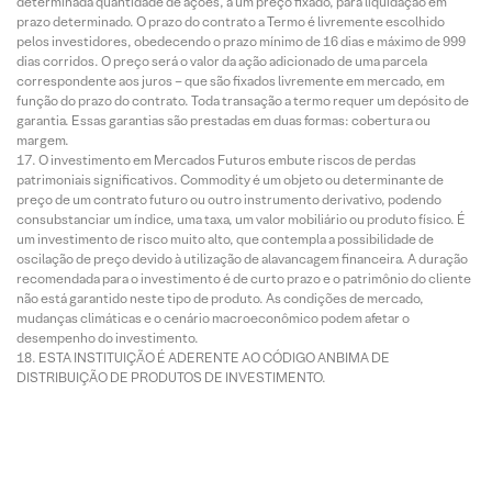
determinada quantidade de ações, a um preço fixado, para liquidação em
prazo determinado. O prazo do contrato a Termo é livremente escolhido
pelos investidores, obedecendo o prazo mínimo de 16 dias e máximo de 999
dias corridos. O preço será o valor da ação adicionado de uma parcela
correspondente aos juros – que são fixados livremente em mercado, em
função do prazo do contrato. Toda transação a termo requer um depósito de
garantia. Essas garantias são prestadas em duas formas: cobertura ou
margem.
O investimento em Mercados Futuros embute riscos de perdas
patrimoniais significativos. Commodity é um objeto ou determinante de
preço de um contrato futuro ou outro instrumento derivativo, podendo
consubstanciar um índice, uma taxa, um valor mobiliário ou produto físico. É
um investimento de risco muito alto, que contempla a possibilidade de
oscilação de preço devido à utilização de alavancagem financeira. A duração
recomendada para o investimento é de curto prazo e o patrimônio do cliente
não está garantido neste tipo de produto. As condições de mercado,
mudanças climáticas e o cenário macroeconômico podem afetar o
desempenho do investimento.
ESTA INSTITUIÇÃO É ADERENTE AO CÓDIGO ANBIMA DE
DISTRIBUIÇÃO DE PRODUTOS DE INVESTIMENTO.