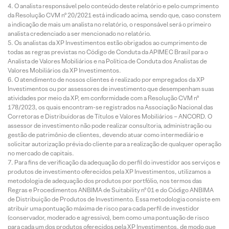
O analista responsável pelo conteúdo deste relatório e pelo cumprimento
da Resolução CVM nº 20/2021 está indicado acima, sendo que, caso constem
a indicação de mais um analista no relatório, o responsável será o primeiro
analista credenciado a ser mencionado no relatório.
Os analistas da XP Investimentos estão obrigados ao cumprimento de
todas as regras previstas no Código de Conduta da APIMEC Brasil para o
Analista de Valores Mobiliários e na Política de Conduta dos Analistas de
Valores Mobiliários da XP Investimentos.
O atendimento de nossos clientes é realizado por empregados da XP
Investimentos ou por assessores de investimento que desempenham suas
atividades por meio da XP, em conformidade com a Resolução CVM nº
178/2023, os quais encontram-se registrados na Associação Nacional das
Corretoras e Distribuidoras de Títulos e Valores Mobiliários – ANCORD. O
assessor de investimento não pode realizar consultoria, administração ou
gestão de patrimônio de clientes, devendo atuar como intermediário e
solicitar autorização prévia do cliente para a realização de qualquer operação
no mercado de capitais.
Para fins de verificação da adequação do perfil do investidor aos serviços e
produtos de investimento oferecidos pela XP Investimentos, utilizamos a
metodologia de adequação dos produtos por portfólio, nos termos das
Regras e Procedimentos ANBIMA de Suitability nº 01 e do Código ANBIMA
de Distribuição de Produtos de Investimento. Essa metodologia consiste em
atribuir uma pontuação máxima de risco para cada perfil de investidor
(conservador, moderado e agressivo), bem como uma pontuação de risco
para cada um dos produtos oferecidos pela XP Investimentos, de modo que