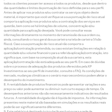
todos os clientes possam ter acesso a todos os produtos, desde que dentro
das quantidades e limites da pontuação de risco definidas para o seu perfil.
Antes de aplicar nos produtos e/ou contratar os serviços objeto deste
material, é importante que você verifique se a sua pontuação de risco atual
comporta a aplicação nos produtos e/ou a contratação dos serviços em
questão, bem como se há limitações de volume, concentração e/ou
quantidade para a aplicação desejada. Você pode consultar essas
informações diretamente no momento da transmissão da sua ordem ou,
ainda, consultando o risco geral da sua carteira na tela de carteira (Visão
Risco). Caso a sua pontuação de risco atual não comporte a
aplicação/contratação pretendida, ou caso existam limitações em relação à
quantidade e/ou volume financeiro para a referida aplicação/contratação, isto
significa que, com base na composição atual da sua carteira, esta
aplicação/contratação não está adequada ao seu perfil. Em caso de dúvidas
sobre o processo de adequação dos produtos oferecidos pela XP
Investimentos ao seu perfil de investidor, consulte o FAQ. As condições de
mercado, mudanças climáticas e o cenário macroeconômico podem afetar o
desempenho do investimento.
A rentabilidade de produtos financeiros pode apresentar variações e seu
preço ou valor pode aumentar ou diminuir num curto espaço de tempo. Os
desempenhos anteriores não são necessariamente indicativos de resultados
futuros. A rentabilidade divulgada não é líquida de impostos. As informações
presentes neste material são baseadas em simulações e os resultados reais
poderão ser significativamente diferentes.
Este relatório é destinado à circulação exclusiva para a rede de