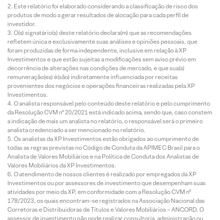
Este relatório foi elaborado considerando a classificação de risco dos
produtos de modo a gerar resultados de alocação para cada perfil de
investidor.
O(s) signatário(s) deste relatório declara(m) que as recomendações
refletem única e exclusivamente suas análises e opiniões pessoais, que
foram produzidas de forma independente, inclusive em relação à XP
Investimentos e que estão sujeitas a modificações sem aviso prévio em
decorrência de alterações nas condições de mercado, e que sua(s)
remuneração(es) é(são) indiretamente influenciada por receitas
provenientes dos negócios e operações financeiras realizadas pela XP
Investimentos.
O analista responsável pelo conteúdo deste relatório e pelo cumprimento
da Resolução CVM nº 20/2021 está indicado acima, sendo que, caso constem
a indicação de mais um analista no relatório, o responsável será o primeiro
analista credenciado a ser mencionado no relatório.
Os analistas da XP Investimentos estão obrigados ao cumprimento de
todas as regras previstas no Código de Conduta da APIMEC Brasil para o
Analista de Valores Mobiliários e na Política de Conduta dos Analistas de
Valores Mobiliários da XP Investimentos.
O atendimento de nossos clientes é realizado por empregados da XP
Investimentos ou por assessores de investimento que desempenham suas
atividades por meio da XP, em conformidade com a Resolução CVM nº
178/2023, os quais encontram-se registrados na Associação Nacional das
Corretoras e Distribuidoras de Títulos e Valores Mobiliários – ANCORD. O
assessor de investimento não pode realizar consultoria, administração ou