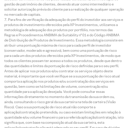
gestão de patrimônio de clientes, devendo atuar como intermediário e
solicitar autorização prévia do cliente para a realização de qualquer operação
no mercado de capitais.
Para fins de verificação da adequação do perfil do investidor aos serviços e
produtos de investimento oferecidos pela XP Investimentos, utilizamos a
metodologia de adequação dos produtos por portfólio, nos termos das
Regras e Procedimentos ANBIMA de Suitability nº 01 e do Código ANBIMA
de Distribuição de Produtos de Investimento. Essa metodologia consiste em
atribuir uma pontuação máxima de risco para cada perfil de investidor
(conservador, moderado e agressivo), bem como uma pontuação de risco
para cada um dos produtos oferecidos pela XP Investimentos, de modo que
todos os clientes possam ter acesso a todos os produtos, desde que dentro
das quantidades e limites da pontuação de risco definidas para o seu perfil.
Antes de aplicar nos produtos e/ou contratar os serviços objeto deste
material, é importante que você verifique se a sua pontuação de risco atual
comporta a aplicação nos produtos e/ou a contratação dos serviços em
questão, bem como se há limitações de volume, concentração e/ou
quantidade para a aplicação desejada. Você pode consultar essas
informações diretamente no momento da transmissão da sua ordem ou,
ainda, consultando o risco geral da sua carteira na tela de carteira (Visão
Risco). Caso a sua pontuação de risco atual não comporte a
aplicação/contratação pretendida, ou caso existam limitações em relação à
quantidade e/ou volume financeiro para a referida aplicação/contratação, isto
significa que, com base na composição atual da sua carteira, esta
aplicação/contratação não está adequada ao seu perfil. Em caso de dúvidas