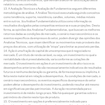
prejuízos, diretos ou indiretos, que venham a decorrer da utilização deste
relatório ou seu conteúdo.
A Avaliação Técnica e a Avaliação de Fundamentos seguem diferentes
metodologias de análise. A Análise Técnica é executada seguindo conceitos
como tendência, suporte, resistência, candles, volumes, médias móveis
entre outros. Já a Análise Fundamentalista utiliza como informação os
resultados divulgados pelas companhias emissoras e suas projeções. Desta
forma, as opiniões dos Analistas Fundamentalistas, que buscam os melhores
retornos dadas as condições de mercado, o cenário macroeconômico e os
eventos específicos da empresa e do setor, podem divergir das opiniões dos
Analistas Técnicos, que visam identificar os movimentos mais prováveis dos
preços dos ativos, com utilização de “stops” para limitar as possíveis perdas.
Ação é uma fração do capital de uma empresa que é negociada no
mercado. É um título de renda variável, ou seja, um investimento no qual a
rentabilidade não é preestabelecida, varia conforme as cotações de
mercado. O investimento em ações é um investimento de alto risco e os
desempenhos anteriores não são necessariamente indicativos de resultados
futuros e nenhuma declaração ou garantia, de forma expressa ou implícita, é
feita neste material em relação a desempenhos. As condições de mercado, o
cenário macroeconômico, os eventos específicos da empresa e do setor
podem afetar o desempenho do investimento, podendo resultar até mesmo
em significativas perdas patrimoniais. A duração recomendada para o
investimento é de médio-longo prazo. Não há quaisquer garantias sobre o
patrimônio do cliente neste tipo de produto.
O investimento em opções é preferencialmente indicado para