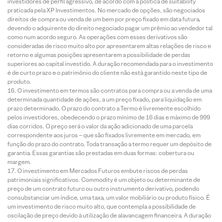
investidores de perfil agressivo, de acordo com a política de suitability
praticada pela XP Investimentos. No mercado de opções, são negociados
direitos de compra ou venda de um bem por preço fixado em data futura,
devendo o adquirente do direito negociado pagar um prêmio ao vendedor tal
como num acordo seguro. As operações com esses derivativos são
consideradas de risco muito alto por apresentarem altas relações de risco e
retorno e algumas posições apresentarem a possibilidade de perdas
superiores ao capital investido. A duração recomendada para o investimento
é de curto prazo e o patrimônio do cliente não está garantido neste tipo de
produto.
O investimento em termos são contratos para compra ou a venda de uma
determinada quantidade de ações, a um preço fixado, para liquidação em
prazo determinado. O prazo do contrato a Termo é livremente escolhido
pelos investidores, obedecendo o prazo mínimo de 16 dias e máximo de 999
dias corridos. O preço será o valor da ação adicionado de uma parcela
correspondente aos juros – que são fixados livremente em mercado, em
função do prazo do contrato. Toda transação a termo requer um depósito de
garantia. Essas garantias são prestadas em duas formas: cobertura ou
margem.
O investimento em Mercados Futuros embute riscos de perdas
patrimoniais significativos. Commodity é um objeto ou determinante de
preço de um contrato futuro ou outro instrumento derivativo, podendo
consubstanciar um índice, uma taxa, um valor mobiliário ou produto físico. É
um investimento de risco muito alto, que contempla a possibilidade de
oscilação de preço devido à utilização de alavancagem financeira. A duração