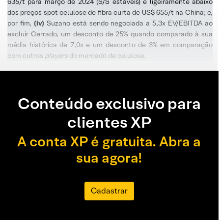
635/t para março de 2024 (S/S estáveis) e ligeiramente abaixo
dos preços spot celulose de fibra curta de US$ 655/t na China; e,
por fim,
(iv)
Suzano está sendo negociada a 5,3x EV/EBITDA ao
excluir Cerrado, um desconto de 25% quando comparado à sua
média histórica de 7,0x e um desconto de 3% em comparação
com outros
players
do mercado de celulose.
Conteúdo exclusivo para
clientes XP
A conta XP é gratuita. Abra a
sua agora!
Cadastrar