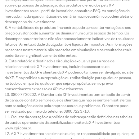
sobre o processo de adequação dos produtos oferecidos pela XP
Investimentos ao seu perfil de investidor, consulte o FAQ. As condições de
mercado, mudanças climáticas e o cenário macroeconômico podem afetar o
desempenho do investimento.
A rentabilidade de produtos financeiros pode apresentar variações e seu
preço ou valor pode aumentar ou diminuir num curto espaço de tempo. Os
desempenhos anteriores não são necessariamente indicativos de resultados
futuros. A rentabilidade divulgada não é líquida de impostos. As informações
presentes neste material são baseadas em simulações e os resultados reais
poderão ser significativamente diferentes.
Este relatório é destinado à circulação exclusiva para a rede de
relacionamento da XP Investimentos, incluindo assessores de
investimentos da XP e clientes da XP, podendo também ser divulgado no site
da XP. Fica proibida sua reprodução ou redistribuição para qualquer pessoa,
no todo ou em parte, qualquer que seja o propósito, sem o prévio
consentimento expresso da XP Investimentos.
0800 77 20202. A Ouvidoria da XP Investimentos tem a missão de servir
de canal de contato sempre que os clientes que não se sentirem satisfeitos
com as soluções dadas pela empresa aos seus problemas. O contato pode
ser realizado por meio do telefone: 0800 722 3710.
O custo da operação e a política de cobrança estão definidos nas tabelas
de custos operacionais disponibilizadas no site da XP Investimentos:
www.xpi.com.br.
A XP Investimentos se exime de qualquer responsabilidade por quaisquer