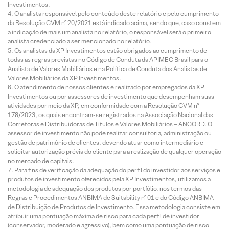
Investimentos.
O analista responsável pelo conteúdo deste relatório e pelo cumprimento
da Resolução CVM nº 20/2021 está indicado acima, sendo que, caso constem
a indicação de mais um analista no relatório, o responsável será o primeiro
analista credenciado a ser mencionado no relatório.
Os analistas da XP Investimentos estão obrigados ao cumprimento de
todas as regras previstas no Código de Conduta da APIMEC Brasil para o
Analista de Valores Mobiliários e na Política de Conduta dos Analistas de
Valores Mobiliários da XP Investimentos.
O atendimento de nossos clientes é realizado por empregados da XP
Investimentos ou por assessores de investimento que desempenham suas
atividades por meio da XP, em conformidade com a Resolução CVM nº
178/2023, os quais encontram-se registrados na Associação Nacional das
Corretoras e Distribuidoras de Títulos e Valores Mobiliários – ANCORD. O
assessor de investimento não pode realizar consultoria, administração ou
gestão de patrimônio de clientes, devendo atuar como intermediário e
solicitar autorização prévia do cliente para a realização de qualquer operação
no mercado de capitais.
Para fins de verificação da adequação do perfil do investidor aos serviços e
produtos de investimento oferecidos pela XP Investimentos, utilizamos a
metodologia de adequação dos produtos por portfólio, nos termos das
Regras e Procedimentos ANBIMA de Suitability nº 01 e do Código ANBIMA
de Distribuição de Produtos de Investimento. Essa metodologia consiste em
atribuir uma pontuação máxima de risco para cada perfil de investidor
(conservador, moderado e agressivo), bem como uma pontuação de risco