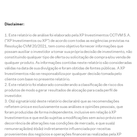
Disclaimer:
Este relatório de análise foi elaborado pela XP Investimentos CCTVM S.A.
(“XP Investimentos ou XP”) de acordo com todas as exigências previstas na
Resolução CVM 20/2021, tem como objetivo fornecer informações que
possam auxiliar o investidor a tomar sua própria decisão de investimento, não
constituindo qualquer tipo de oferta ou solicitação de compra e/ou venda de
qualquer produto. As informações contidas neste relatório são consideradas
válidas na data de sua divulgação e foram obtidas de fontes públicas. A XP
Investimentos não se responsabiliza por qualquer decisão tomada pelo
cliente com base no presente relatório.
Este relatório foi elaborado considerando a classificação de risco dos
produtos de modo a gerar resultados de alocação para cada perfil de
investidor.
O(s) signatário(s) deste relatório declara(m) que as recomendações
refletem única e exclusivamente suas análises e opiniões pessoais, que
foram produzidas de forma independente, inclusive em relação à XP
Investimentos e que estão sujeitas a modificações sem aviso prévio em
decorrência de alterações nas condições de mercado, e que sua(s)
remuneração(es) é(são) indiretamente influenciada por receitas
provenientes dos negócios e operações financeiras realizadas pela XP