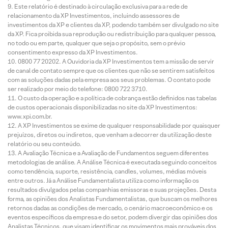
Este relatório é destinado à circulação exclusiva para a rede de
relacionamento da XP Investimentos, incluindo assessores de
investimentos da XP e clientes da XP, podendo também ser divulgado no site
da XP. Fica proibida sua reprodução ou redistribuição para qualquer pessoa,
no todo ou em parte, qualquer que seja o propósito, sem o prévio
consentimento expresso da XP Investimentos.
0800 77 20202. A Ouvidoria da XP Investimentos tem a missão de servir
de canal de contato sempre que os clientes que não se sentirem satisfeitos
com as soluções dadas pela empresa aos seus problemas. O contato pode
ser realizado por meio do telefone: 0800 722 3710.
O custo da operação e a política de cobrança estão definidos nas tabelas
de custos operacionais disponibilizadas no site da XP Investimentos:
www.xpi.com.br.
A XP Investimentos se exime de qualquer responsabilidade por quaisquer
prejuízos, diretos ou indiretos, que venham a decorrer da utilização deste
relatório ou seu conteúdo.
A Avaliação Técnica e a Avaliação de Fundamentos seguem diferentes
metodologias de análise. A Análise Técnica é executada seguindo conceitos
como tendência, suporte, resistência, candles, volumes, médias móveis
entre outros. Já a Análise Fundamentalista utiliza como informação os
resultados divulgados pelas companhias emissoras e suas projeções. Desta
forma, as opiniões dos Analistas Fundamentalistas, que buscam os melhores
retornos dadas as condições de mercado, o cenário macroeconômico e os
eventos específicos da empresa e do setor, podem divergir das opiniões dos
Analistas Técnicos, que visam identificar os movimentos mais prováveis dos