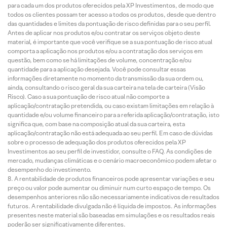
para cada um dos produtos oferecidos pela XP Investimentos, de modo que
todos os clientes possam ter acesso a todos os produtos, desde que dentro
das quantidades e limites da pontuação de risco definidas para o seu perfil.
Antes de aplicar nos produtos e/ou contratar os serviços objeto deste
material, é importante que você verifique se a sua pontuação de risco atual
comporta a aplicação nos produtos e/ou a contratação dos serviços em
questão, bem como se há limitações de volume, concentração e/ou
quantidade para a aplicação desejada. Você pode consultar essas
informações diretamente no momento da transmissão da sua ordem ou,
ainda, consultando o risco geral da sua carteira na tela de carteira (Visão
Risco). Caso a sua pontuação de risco atual não comporte a
aplicação/contratação pretendida, ou caso existam limitações em relação à
quantidade e/ou volume financeiro para a referida aplicação/contratação, isto
significa que, com base na composição atual da sua carteira, esta
aplicação/contratação não está adequada ao seu perfil. Em caso de dúvidas
sobre o processo de adequação dos produtos oferecidos pela XP
Investimentos ao seu perfil de investidor, consulte o FAQ. As condições de
mercado, mudanças climáticas e o cenário macroeconômico podem afetar o
desempenho do investimento.
A rentabilidade de produtos financeiros pode apresentar variações e seu
preço ou valor pode aumentar ou diminuir num curto espaço de tempo. Os
desempenhos anteriores não são necessariamente indicativos de resultados
futuros. A rentabilidade divulgada não é líquida de impostos. As informações
presentes neste material são baseadas em simulações e os resultados reais
poderão ser significativamente diferentes.