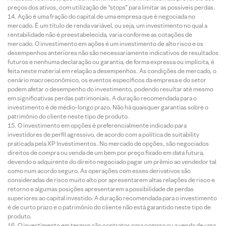
preços dos ativos, com utilização de “stops” para limitar as possíveis perdas.
Ação é uma fração do capital de uma empresa que é negociada no
mercado. É um título de renda variável, ou seja, um investimento no qual a
rentabilidade não é preestabelecida, varia conforme as cotações de
mercado. O investimento em ações é um investimento de alto risco e os
desempenhos anteriores não são necessariamente indicativos de resultados
futuros e nenhuma declaração ou garantia, de forma expressa ou implícita, é
feita neste material em relação a desempenhos. As condições de mercado, o
cenário macroeconômico, os eventos específicos da empresa e do setor
podem afetar o desempenho do investimento, podendo resultar até mesmo
em significativas perdas patrimoniais. A duração recomendada para o
investimento é de médio-longo prazo. Não há quaisquer garantias sobre o
patrimônio do cliente neste tipo de produto.
O investimento em opções é preferencialmente indicado para
investidores de perfil agressivo, de acordo com a política de suitability
praticada pela XP Investimentos. No mercado de opções, são negociados
direitos de compra ou venda de um bem por preço fixado em data futura,
devendo o adquirente do direito negociado pagar um prêmio ao vendedor tal
como num acordo seguro. As operações com esses derivativos são
consideradas de risco muito alto por apresentarem altas relações de risco e
retorno e algumas posições apresentarem a possibilidade de perdas
superiores ao capital investido. A duração recomendada para o investimento
é de curto prazo e o patrimônio do cliente não está garantido neste tipo de
produto.
O investimento em termos são contratos para compra ou a venda de uma