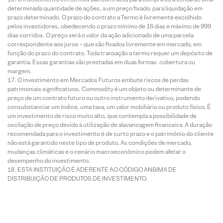
determinada quantidade de ações, a um preço fixado, para liquidação em
prazo determinado. O prazo do contrato a Termo é livremente escolhido
pelos investidores, obedecendo o prazo mínimo de 16 dias e máximo de 999
dias corridos. O preço será o valor da ação adicionado de uma parcela
correspondente aos juros – que são fixados livremente em mercado, em
função do prazo do contrato. Toda transação a termo requer um depósito de
garantia. Essas garantias são prestadas em duas formas: cobertura ou
margem.
O investimento em Mercados Futuros embute riscos de perdas
patrimoniais significativos. Commodity é um objeto ou determinante de
preço de um contrato futuro ou outro instrumento derivativo, podendo
consubstanciar um índice, uma taxa, um valor mobiliário ou produto físico. É
um investimento de risco muito alto, que contempla a possibilidade de
oscilação de preço devido à utilização de alavancagem financeira. A duração
recomendada para o investimento é de curto prazo e o patrimônio do cliente
não está garantido neste tipo de produto. As condições de mercado,
mudanças climáticas e o cenário macroeconômico podem afetar o
desempenho do investimento.
ESTA INSTITUIÇÃO É ADERENTE AO CÓDIGO ANBIMA DE
DISTRIBUIÇÃO DE PRODUTOS DE INVESTIMENTO.