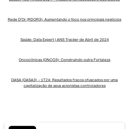
Rede D’Or (RDO
R
3): Aumentando o foco nos principais negócios
Saúde: Data Expert | ANS Tracker de Abril de 2024
Oncoclínicas (ONCO3): Construindo outra Fortaleza
DASA (DASA3) – 1T24: Resultados fracos ofuscados por uma
capitalização de seus acionistas controladores