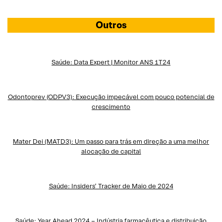
Outros
Saúde: Data Expert | Monitor ANS 1T24
Odontoprev (ODPV3): Execução impecável com pouco potencial de
crescimento
Mater Dei (MATD3): Um passo para trás em direção a uma melhor
alocação de capital
Saúde: Insiders’ Tracker de Maio de 2024
Saúde: Year Ahead 2024 – Indústria farmacêutica e distribuição