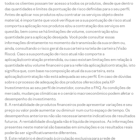
todos os clientes possam ter acesso a todos os produtos, desde que dentro
das quantidades e limites da pontuação de risco definidas para o seu perfil.
Antes de aplicar nos produtos e/ou contratar os serviços objeto deste
material, é importante que você verifique se a sua pontuação de risco atual
comporta a aplicação nos produtos e/ou a contratação dos serviços em
questão, bem como se há limitações de volume, concentração e/ou
quantidade para a aplicação desejada. Você pode consultar essas
informações diretamente no momento da transmissão da sua ordem ou,
ainda, consultando o risco geral da sua carteira na tela de carteira (Visão
Risco). Caso a sua pontuação de risco atual não comporte a
aplicação/contratação pretendida, ou caso existam limitações em relação à
quantidade e/ou volume financeiro para a referida aplicação/contratação, isto
significa que, com base na composição atual da sua carteira, esta
aplicação/contratação não está adequada ao seu perfil. Em caso de dúvidas
sobre o processo de adequação dos produtos oferecidos pela XP
Investimentos ao seu perfil de investidor, consulte o FAQ. As condições de
mercado, mudanças climáticas e o cenário macroeconômico podem afetar o
desempenho do investimento.
A rentabilidade de produtos financeiros pode apresentar variações e seu
preço ou valor pode aumentar ou diminuir num curto espaço de tempo. Os
desempenhos anteriores não são necessariamente indicativos de resultados
futuros. A rentabilidade divulgada não é líquida de impostos. As informações
presentes neste material são baseadas em simulações e os resultados reais
poderão ser significativamente diferentes.
Este relatório é destinado à circulação exclusiva para a rede de