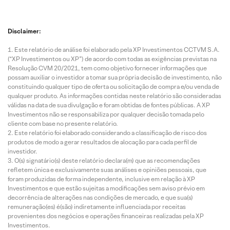
Disclaimer:
Este relatório de análise foi elaborado pela XP Investimentos CCTVM S.A.
(“XP Investimentos ou XP”) de acordo com todas as exigências previstas na
Resolução CVM 20/2021, tem como objetivo fornecer informações que
possam auxiliar o investidor a tomar sua própria decisão de investimento, não
constituindo qualquer tipo de oferta ou solicitação de compra e/ou venda de
qualquer produto. As informações contidas neste relatório são consideradas
válidas na data de sua divulgação e foram obtidas de fontes públicas. A XP
Investimentos não se responsabiliza por qualquer decisão tomada pelo
cliente com base no presente relatório.
Este relatório foi elaborado considerando a classificação de risco dos
produtos de modo a gerar resultados de alocação para cada perfil de
investidor.
O(s) signatário(s) deste relatório declara(m) que as recomendações
refletem única e exclusivamente suas análises e opiniões pessoais, que
foram produzidas de forma independente, inclusive em relação à XP
Investimentos e que estão sujeitas a modificações sem aviso prévio em
decorrência de alterações nas condições de mercado, e que sua(s)
remuneração(es) é(são) indiretamente influenciada por receitas
provenientes dos negócios e operações financeiras realizadas pela XP
Investimentos.