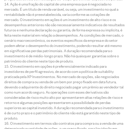
Ação é uma fração do capital de uma empresa que é negociada no
mercado. É um título de renda variável, ou seja, um investimento no qual a
rentabilidade não é preestabelecida, varia conforme as cotações de
mercado. O investimento em ações é um investimento de alto risco e os
desempenhos anteriores não são necessariamente indicativos de resultados
futuros e nenhuma declaração ou garantia, de forma expressa ou implícita, é
feita neste material em relação a desempenhos. As condições de mercado, o
cenário macroeconômico, os eventos específicos da empresa e do setor
podem afetar o desempenho do investimento, podendo resultar até mesmo
em significativas perdas patrimoniais. A duração recomendada para o
investimento é de médio-longo prazo. Não há quaisquer garantias sobre o
patrimônio do cliente neste tipo de produto.
O investimento em opções é preferencialmente indicado para
investidores de perfil agressivo, de acordo com a política de suitability
praticada pela XP Investimentos. No mercado de opções, são negociados
direitos de compra ou venda de um bem por preço fixado em data futura,
devendo o adquirente do direito negociado pagar um prêmio ao vendedor tal
como num acordo seguro. As operações com esses derivativos são
consideradas de risco muito alto por apresentarem altas relações de risco e
retorno e algumas posições apresentarem a possibilidade de perdas
superiores ao capital investido. A duração recomendada para o investimento
é de curto prazo e o patrimônio do cliente não está garantido neste tipo de
produto.
O investimento em termos são contratos para compra ou a venda de uma
determinada quantidade de ações, a um preço fixado, para liquidação em