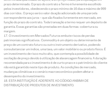
prazo determinado. O prazo do contrato a Termo é livremente escolhido
pelos investidores, obedecendo o prazo mínimo de 16 dias e máximo de 999
dias corridos. O preço será o valor da ação adicionado de uma parcela
correspondente aos juros – que são fixados livremente em mercado, em
função do prazo do contrato. Toda transação a termo requer um depósito de
garantia. Essas garantias são prestadas em duas formas: cobertura ou
margem.
O investimento em Mercados Futuros embute riscos de perdas
patrimoniais significativos. Commodity é um objeto ou determinante de
preço de um contrato futuro ou outro instrumento derivativo, podendo
consubstanciar um índice, uma taxa, um valor mobiliário ou produto físico. É
um investimento de risco muito alto, que contempla a possibilidade de
oscilação de preço devido à utilização de alavancagem financeira. A duração
recomendada para o investimento é de curto prazo e o patrimônio do cliente
não está garantido neste tipo de produto. As condições de mercado,
mudanças climáticas e o cenário macroeconômico podem afetar o
desempenho do investimento.
ESTA INSTITUIÇÃO É ADERENTE AO CÓDIGO ANBIMA DE
DISTRIBUIÇÃO DE PRODUTOS DE INVESTIMENTO.