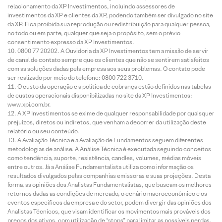
relacionamento da XP Investimentos, incluindo assessores de
investimentos da XP e clientes da XP, podendo também ser divulgado no site
da XP. Fica proibida sua reprodução ou redistribuição para qualquer pessoa,
no todo ou em parte, qualquer que seja o propósito, sem o prévio
consentimento expresso da XP Investimentos.
0800 77 20202. A Ouvidoria da XP Investimentos tem a missão de servir
de canal de contato sempre que os clientes que não se sentirem satisfeitos
com as soluções dadas pela empresa aos seus problemas. O contato pode
ser realizado por meio do telefone: 0800 722 3710.
O custo da operação e a política de cobrança estão definidos nas tabelas
de custos operacionais disponibilizadas no site da XP Investimentos:
www.xpi.com.br.
A XP Investimentos se exime de qualquer responsabilidade por quaisquer
prejuízos, diretos ou indiretos, que venham a decorrer da utilização deste
relatório ou seu conteúdo.
A Avaliação Técnica e a Avaliação de Fundamentos seguem diferentes
metodologias de análise. A Análise Técnica é executada seguindo conceitos
como tendência, suporte, resistência, candles, volumes, médias móveis
entre outros. Já a Análise Fundamentalista utiliza como informação os
resultados divulgados pelas companhias emissoras e suas projeções. Desta
forma, as opiniões dos Analistas Fundamentalistas, que buscam os melhores
retornos dadas as condições de mercado, o cenário macroeconômico e os
eventos específicos da empresa e do setor, podem divergir das opiniões dos
Analistas Técnicos, que visam identificar os movimentos mais prováveis dos
preços dos ativos, com utilização de “stops” para limitar as possíveis perdas.