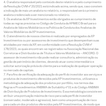
O analista responsável pelo conteúdo deste relatório e pelo cumprimento
da Resolução CVM nº 20/2021 está indicado acima, sendo que, caso constem
a indicação de mais um analista no relatório, o responsável será o primeiro
analista credenciado a ser mencionado no relatório.
Os analistas da XP Investimentos estão obrigados ao cumprimento de
todas as regras previstas no Código de Conduta da APIMEC Brasil para o
Analista de Valores Mobiliários e na Política de Conduta dos Analistas de
Valores Mobiliários da XP Investimentos.
O atendimento de nossos clientes é realizado por empregados da XP
Investimentos ou por assessores de investimento que desempenham suas
atividades por meio da XP, em conformidade com a Resolução CVM nº
178/2023, os quais encontram-se registrados na Associação Nacional das
Corretoras e Distribuidoras de Títulos e Valores Mobiliários – ANCORD. O
assessor de investimento não pode realizar consultoria, administração ou
gestão de patrimônio de clientes, devendo atuar como intermediário e
solicitar autorização prévia do cliente para a realização de qualquer operação
no mercado de capitais.
Para fins de verificação da adequação do perfil do investidor aos serviços e
produtos de investimento oferecidos pela XP Investimentos, utilizamos a
metodologia de adequação dos produtos por portfólio, nos termos das
Regras e Procedimentos ANBIMA de Suitability nº 01 e do Código ANBIMA
de Distribuição de Produtos de Investimento. Essa metodologia consiste em
atribuir uma pontuação máxima de risco para cada perfil de investidor
(conservador, moderado e agressivo), bem como uma pontuação de risco
para cada um dos produtos oferecidos pela XP Investimentos, de modo que