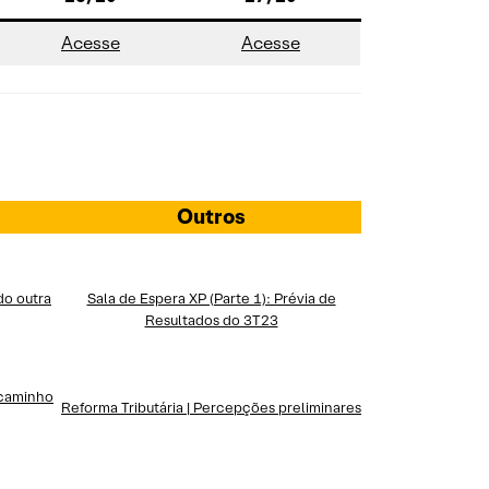
Acesse
Acesse
Outros
do outra
Sala de Espera XP (Parte 1): Prévia de
Resultados do 3T23
 caminho
Reforma Tributária | Percepções preliminares