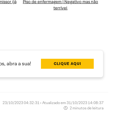
issor (já
Piso de enfermagem | Negativo mas não
terrível
s, abra a sua!
CLIQUE AQUI
23/10/2023 04:32:31 • Atualizado em 31/10/2023 14:08:37
2 minutos de leitura