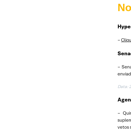
No
Hyper
–
Cliq
Senad
– Sen
enviad
Data: 
Agend
– Quin
suplem
vetos 