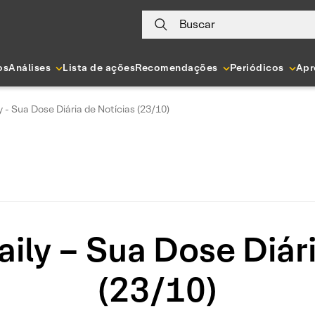
Buscar
os
Análises
Lista de ações
Recomendações
Periódicos
Apr
y - Sua Dose Diária de Notícias (23/10)
ily – Sua Dose Diár
(23/10)