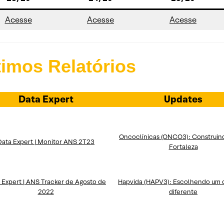
Acesse
Acesse
Acesse
timos Relatórios
Data Expert
Updates
Oncoclínicas (ONCO3): Construin
Data Expert | Monitor ANS 2T23
Fortaleza
 Expert | ANS Tracker de Agosto de
Hapvida (HAPV3): Escolhendo um
2022
diferente