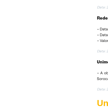
Data: 
Rede
– Data
– Data
– Valo
Data: 
Unim
– A ob
Soroca
Data: 
Un