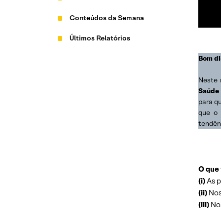
Conteúdos da Semana
Últimos Relatórios
Bom di
Neste 
Saúde
para q
que o 
tendên
O que 
(i)
As p
(ii)
Nos
(iii)
Nos