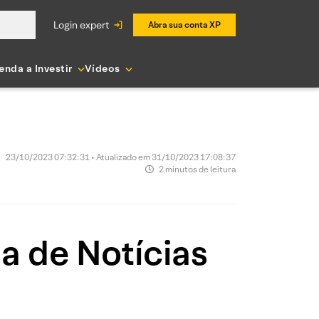
login expert
Abra sua conta XP
enda a Investir
Vídeos
23/10/2023 07:32:31 • Atualizado em 31/10/2023 17:08:37
2 minutos de leitura
ia de Notícias