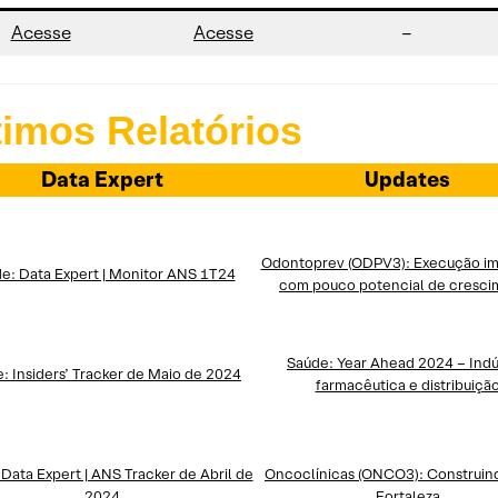
Acesse
Acesse
–
timos Relatórios
Data Expert
Updates
Odontoprev (ODPV3): Execução i
e: Data Expert | Monitor ANS 1T24
com pouco potencial de cresc
Saúde: Year Ahead 2024 – Indú
: Insiders’ Tracker de Maio de 2024
farmacêutica e distribuiçã
Data Expert | ANS Tracker de Abril de
Oncoclínicas (ONCO3): Construin
2024
Fortaleza