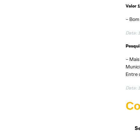
Valor 
– Bom 
Data: 
Pesqui
– Mais
Municí
Entre 
Data: 
Co
Se