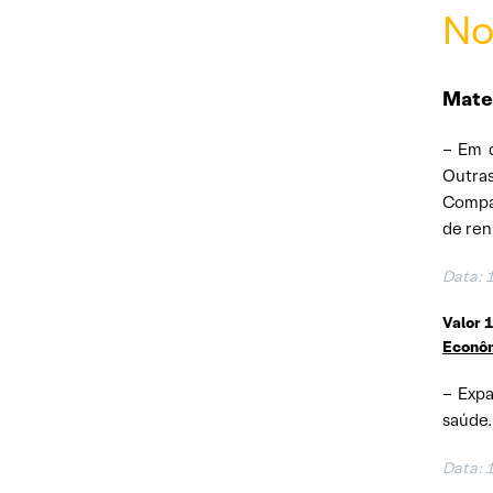
No
Mate
– Em d
Outras
Compan
de ren
Data: 
Valor 
Econô
– Expa
saúde.
Data: 