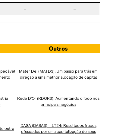
–
–
Outros
mpecável
Mater Dei (MATD3): Um passo para trás em
imento
direção a uma melhor alocação de capital
stria
Rede D’Or (RDO
R
3): Aumentando o foco nos
o
principais negócios
DASA (DASA3) – 1T24: Resultados fracos
do outra
ofuscados por uma capitalização de seus