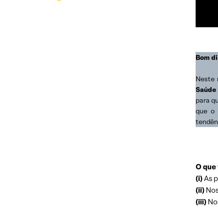
Bom di
Neste 
Saúde
para q
que o 
tendên
O que 
(i)
As p
(ii)
Nos
(iii)
Nos