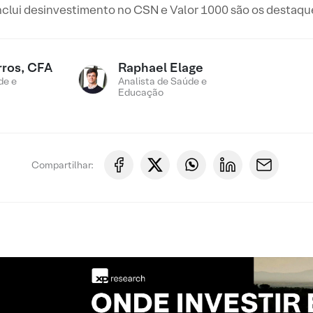
lui desinvestimento no CSN e Valor 1000 são os destaque
rros, CFA
Raphael Elage
de e
Analista de Saúde e
Educação
Compartilhar: