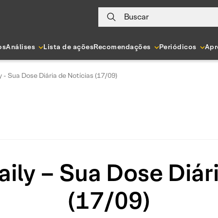
Buscar
os
Análises
Lista de ações
Recomendações
Periódicos
Apr
y - Sua Dose Diária de Notícias (17/09)
ily – Sua Dose Diár
(17/09)