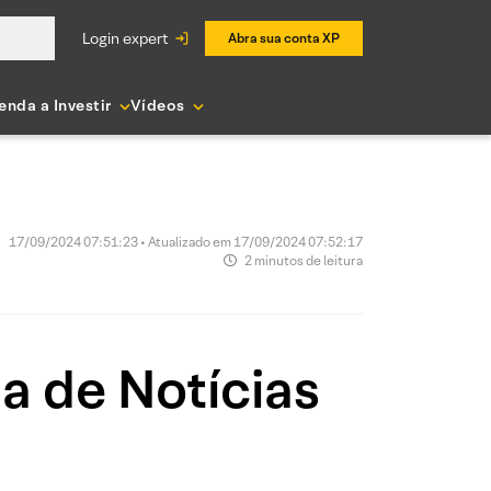
login expert
Abra sua conta XP
enda a Investir
Vídeos
17/09/2024 07:51:23 • Atualizado em 17/09/2024 07:52:17
2 minutos de leitura
ia de Notícias