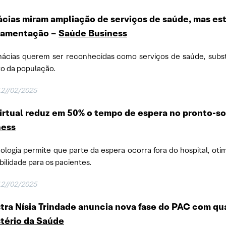
cias miram ampliação de serviços de saúde, mas es
lamentação
–
Saúde Business
ácias querem ser reconhecidas como serviços de saúde, substi
o da população.
12//02/2025
virtual reduz em 50% o tempo de espera no pronto-s
ness
ologia permite que parte da espera ocorra fora do hospital, ot
ibilidade para os pacientes.
12//02/2025
tra Nísia Trindade anuncia nova fase do PAC com qu
tério da Saúde