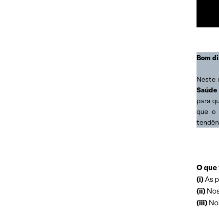
Bom di
Neste 
Saúde
para q
que o 
tendên
O que 
(i)
As p
(ii)
Nos
(iii)
Nos