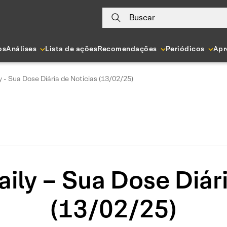
Buscar
os
Análises
Lista de ações
Recomendações
Periódicos
Apr
y - Sua Dose Diária de Notícias (13/02/25)
ily – Sua Dose Diár
(13/02/25)