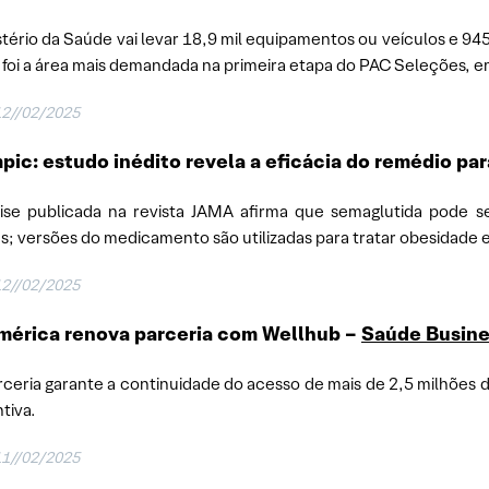
stério da Saúde vai levar 18,9 mil equipamentos ou veículos e 945
foi a área mais demandada na primeira etapa do PAC Seleções, 
12//02/2025
ic: estudo inédito revela a eficácia do remédio par
ise publicada na revista JAMA afirma que semaglutida pode 
s; versões do medicamento são utilizadas para tratar obesidade e
12//02/2025
mérica renova parceria com Wellhub –
Saúde Busine
rceria garante a continuidade do acesso de mais de 2,5 milhões d
tiva.
11//02/2025