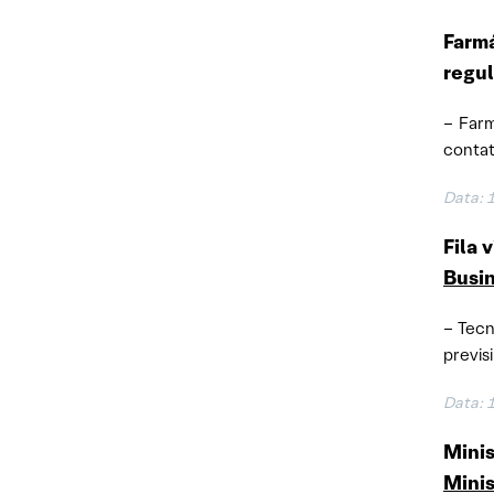
Farmá
regu
– Farm
contat
Data:
Fila 
Busi
– Tecn
previs
Data:
Minis
Minis