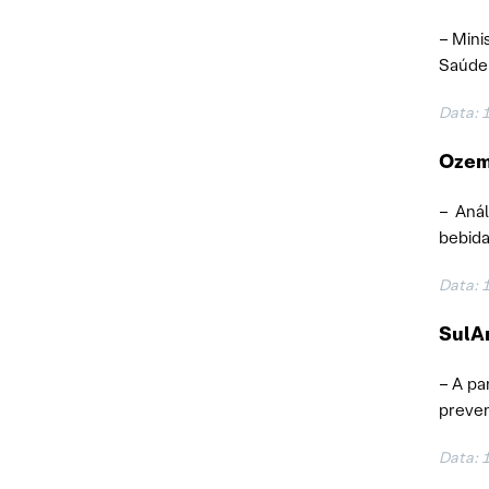
– Mini
Saúde 
Data:
Ozemp
– Anál
bebida
Data:
SulA
– A pa
preven
Data: