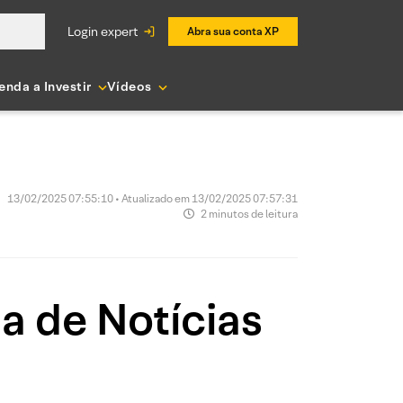
login expert
Abra sua conta XP
enda a Investir
Vídeos
13/02/2025 07:55:10 • Atualizado em 13/02/2025 07:57:31
2 minutos de leitura
ia de Notícias