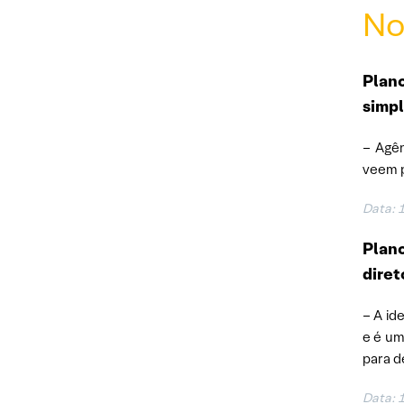
No
Plano
simpl
– Agên
veem 
Data:
Plano
dire
– A id
e é um
para d
Data: