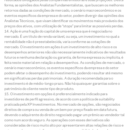
forma, as opiniões dos Analistas Fundamentalistas, que buscam os melhores
retornos dadas as condições de mercado, o cenário macroeconômico e os
eventos específicos da empresa e do setor, podem divergir das opiniões dos
Analistas Técnicos, que visam identificar os movimentos mais prováveis dos
preços dos ativos, com utilização de “stops” para limitar as possíveis perdas.
Ação é uma fração do capital de uma empresa que é negociada no
mercado. É um título de renda variável, ou seja, um investimento no qual a
rentabilidade não é preestabelecida, varia conforme as cotações de
mercado. O investimento em ações é um investimento de alto risco e os
desempenhos anteriores não são necessariamente indicativos de resultados
futuros e nenhuma declaração ou garantia, de forma expressa ou implícita, é
feita neste material em relação a desempenhos. As condições de mercado, o
cenário macroeconômico, os eventos específicos da empresa e do setor
podem afetar o desempenho do investimento, podendo resultar até mesmo
em significativas perdas patrimoniais. A duração recomendada para o
investimento é de médio-longo prazo. Não há quaisquer garantias sobre o
patrimônio do cliente neste tipo de produto.
O investimento em opções é preferencialmente indicado para
investidores de perfil agressivo, de acordo com a política de suitability
praticada pela XP Investimentos. No mercado de opções, são negociados
direitos de compra ou venda de um bem por preço fixado em data futura,
devendo o adquirente do direito negociado pagar um prêmio ao vendedor tal
como num acordo seguro. As operações com esses derivativos são
consideradas de risco muito alto por apresentarem altas relações de risco e