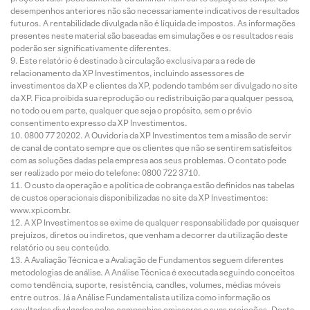
desempenhos anteriores não são necessariamente indicativos de resultados
futuros. A rentabilidade divulgada não é líquida de impostos. As informações
presentes neste material são baseadas em simulações e os resultados reais
poderão ser significativamente diferentes.
Este relatório é destinado à circulação exclusiva para a rede de
relacionamento da XP Investimentos, incluindo assessores de
investimentos da XP e clientes da XP, podendo também ser divulgado no site
da XP. Fica proibida sua reprodução ou redistribuição para qualquer pessoa,
no todo ou em parte, qualquer que seja o propósito, sem o prévio
consentimento expresso da XP Investimentos.
0800 77 20202. A Ouvidoria da XP Investimentos tem a missão de servir
de canal de contato sempre que os clientes que não se sentirem satisfeitos
com as soluções dadas pela empresa aos seus problemas. O contato pode
ser realizado por meio do telefone: 0800 722 3710.
O custo da operação e a política de cobrança estão definidos nas tabelas
de custos operacionais disponibilizadas no site da XP Investimentos:
www.xpi.com.br.
A XP Investimentos se exime de qualquer responsabilidade por quaisquer
prejuízos, diretos ou indiretos, que venham a decorrer da utilização deste
relatório ou seu conteúdo.
A Avaliação Técnica e a Avaliação de Fundamentos seguem diferentes
metodologias de análise. A Análise Técnica é executada seguindo conceitos
como tendência, suporte, resistência, candles, volumes, médias móveis
entre outros. Já a Análise Fundamentalista utiliza como informação os
resultados divulgados pelas companhias emissoras e suas projeções. Desta