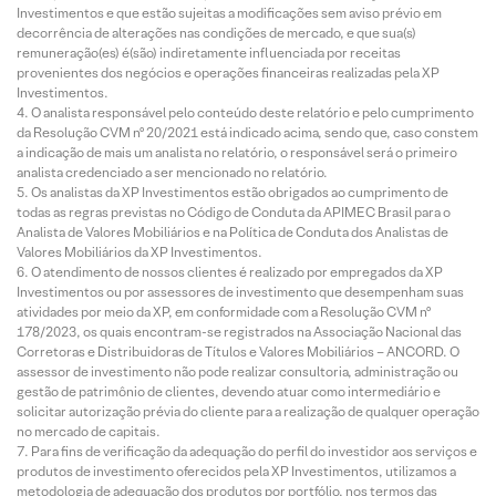
Investimentos e que estão sujeitas a modificações sem aviso prévio em
decorrência de alterações nas condições de mercado, e que sua(s)
remuneração(es) é(são) indiretamente influenciada por receitas
provenientes dos negócios e operações financeiras realizadas pela XP
Investimentos.
O analista responsável pelo conteúdo deste relatório e pelo cumprimento
da Resolução CVM nº 20/2021 está indicado acima, sendo que, caso constem
a indicação de mais um analista no relatório, o responsável será o primeiro
analista credenciado a ser mencionado no relatório.
Os analistas da XP Investimentos estão obrigados ao cumprimento de
todas as regras previstas no Código de Conduta da APIMEC Brasil para o
Analista de Valores Mobiliários e na Política de Conduta dos Analistas de
Valores Mobiliários da XP Investimentos.
O atendimento de nossos clientes é realizado por empregados da XP
Investimentos ou por assessores de investimento que desempenham suas
atividades por meio da XP, em conformidade com a Resolução CVM nº
178/2023, os quais encontram-se registrados na Associação Nacional das
Corretoras e Distribuidoras de Títulos e Valores Mobiliários – ANCORD. O
assessor de investimento não pode realizar consultoria, administração ou
gestão de patrimônio de clientes, devendo atuar como intermediário e
solicitar autorização prévia do cliente para a realização de qualquer operação
no mercado de capitais.
Para fins de verificação da adequação do perfil do investidor aos serviços e
produtos de investimento oferecidos pela XP Investimentos, utilizamos a
metodologia de adequação dos produtos por portfólio, nos termos das