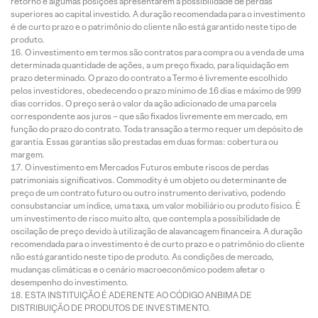
retorno e algumas posições apresentarem a possibilidade de perdas
superiores ao capital investido. A duração recomendada para o investimento
é de curto prazo e o patrimônio do cliente não está garantido neste tipo de
produto.
O investimento em termos são contratos para compra ou a venda de uma
determinada quantidade de ações, a um preço fixado, para liquidação em
prazo determinado. O prazo do contrato a Termo é livremente escolhido
pelos investidores, obedecendo o prazo mínimo de 16 dias e máximo de 999
dias corridos. O preço será o valor da ação adicionado de uma parcela
correspondente aos juros – que são fixados livremente em mercado, em
função do prazo do contrato. Toda transação a termo requer um depósito de
garantia. Essas garantias são prestadas em duas formas: cobertura ou
margem.
O investimento em Mercados Futuros embute riscos de perdas
patrimoniais significativos. Commodity é um objeto ou determinante de
preço de um contrato futuro ou outro instrumento derivativo, podendo
consubstanciar um índice, uma taxa, um valor mobiliário ou produto físico. É
um investimento de risco muito alto, que contempla a possibilidade de
oscilação de preço devido à utilização de alavancagem financeira. A duração
recomendada para o investimento é de curto prazo e o patrimônio do cliente
não está garantido neste tipo de produto. As condições de mercado,
mudanças climáticas e o cenário macroeconômico podem afetar o
desempenho do investimento.
ESTA INSTITUIÇÃO É ADERENTE AO CÓDIGO ANBIMA DE
DISTRIBUIÇÃO DE PRODUTOS DE INVESTIMENTO.