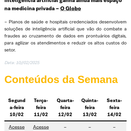
Inteligência artificial ganha ainda mais espaço
na medicina privada
–
O Globo
– Planos de saúde e hospitais credenciados desenvolvem
soluções de inteligência artificial que vão do combate a
fraudes ao cruzamento de dados em prontuários digitais,
para agilizar os atendimentos e reduzir os altos custos do
setor.
Data:
10//02/2025
Conteúdos da Semana
Segund
Terça-
Quarta-
Quinta-
Sexta-
a-feira
feira
feira
feira
feira
10/02
11/02
12/02
13/02
14/02
Acesse
Acesse
–
–
–