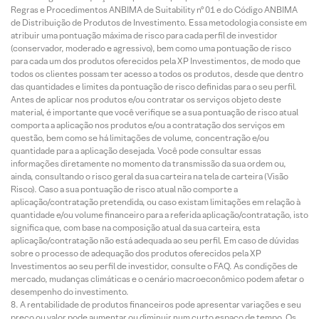
Regras e Procedimentos ANBIMA de Suitability nº 01 e do Código ANBIMA
de Distribuição de Produtos de Investimento. Essa metodologia consiste em
atribuir uma pontuação máxima de risco para cada perfil de investidor
(conservador, moderado e agressivo), bem como uma pontuação de risco
para cada um dos produtos oferecidos pela XP Investimentos, de modo que
todos os clientes possam ter acesso a todos os produtos, desde que dentro
das quantidades e limites da pontuação de risco definidas para o seu perfil.
Antes de aplicar nos produtos e/ou contratar os serviços objeto deste
material, é importante que você verifique se a sua pontuação de risco atual
comporta a aplicação nos produtos e/ou a contratação dos serviços em
questão, bem como se há limitações de volume, concentração e/ou
quantidade para a aplicação desejada. Você pode consultar essas
informações diretamente no momento da transmissão da sua ordem ou,
ainda, consultando o risco geral da sua carteira na tela de carteira (Visão
Risco). Caso a sua pontuação de risco atual não comporte a
aplicação/contratação pretendida, ou caso existam limitações em relação à
quantidade e/ou volume financeiro para a referida aplicação/contratação, isto
significa que, com base na composição atual da sua carteira, esta
aplicação/contratação não está adequada ao seu perfil. Em caso de dúvidas
sobre o processo de adequação dos produtos oferecidos pela XP
Investimentos ao seu perfil de investidor, consulte o FAQ. As condições de
mercado, mudanças climáticas e o cenário macroeconômico podem afetar o
desempenho do investimento.
A rentabilidade de produtos financeiros pode apresentar variações e seu
preço ou valor pode aumentar ou diminuir num curto espaço de tempo. Os