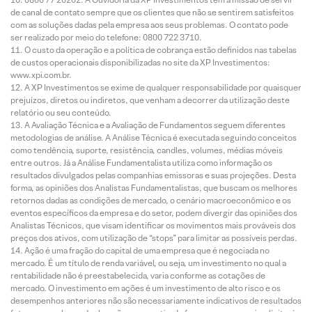
de canal de contato sempre que os clientes que não se sentirem satisfeitos
com as soluções dadas pela empresa aos seus problemas. O contato pode
ser realizado por meio do telefone: 0800 722 3710.
O custo da operação e a política de cobrança estão definidos nas tabelas
de custos operacionais disponibilizadas no site da XP Investimentos:
www.xpi.com.br.
A XP Investimentos se exime de qualquer responsabilidade por quaisquer
prejuízos, diretos ou indiretos, que venham a decorrer da utilização deste
relatório ou seu conteúdo.
A Avaliação Técnica e a Avaliação de Fundamentos seguem diferentes
metodologias de análise. A Análise Técnica é executada seguindo conceitos
como tendência, suporte, resistência, candles, volumes, médias móveis
entre outros. Já a Análise Fundamentalista utiliza como informação os
resultados divulgados pelas companhias emissoras e suas projeções. Desta
forma, as opiniões dos Analistas Fundamentalistas, que buscam os melhores
retornos dadas as condições de mercado, o cenário macroeconômico e os
eventos específicos da empresa e do setor, podem divergir das opiniões dos
Analistas Técnicos, que visam identificar os movimentos mais prováveis dos
preços dos ativos, com utilização de “stops” para limitar as possíveis perdas.
Ação é uma fração do capital de uma empresa que é negociada no
mercado. É um título de renda variável, ou seja, um investimento no qual a
rentabilidade não é preestabelecida, varia conforme as cotações de
mercado. O investimento em ações é um investimento de alto risco e os
desempenhos anteriores não são necessariamente indicativos de resultados