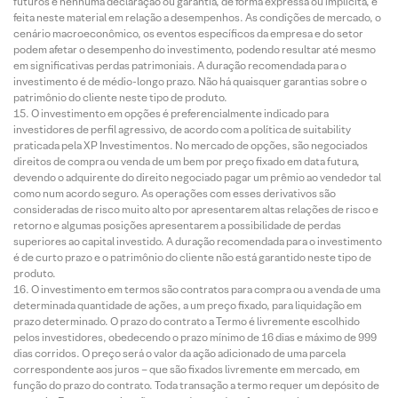
futuros e nenhuma declaração ou garantia, de forma expressa ou implícita, é
feita neste material em relação a desempenhos. As condições de mercado, o
cenário macroeconômico, os eventos específicos da empresa e do setor
podem afetar o desempenho do investimento, podendo resultar até mesmo
em significativas perdas patrimoniais. A duração recomendada para o
investimento é de médio-longo prazo. Não há quaisquer garantias sobre o
patrimônio do cliente neste tipo de produto.
O investimento em opções é preferencialmente indicado para
investidores de perfil agressivo, de acordo com a política de suitability
praticada pela XP Investimentos. No mercado de opções, são negociados
direitos de compra ou venda de um bem por preço fixado em data futura,
devendo o adquirente do direito negociado pagar um prêmio ao vendedor tal
como num acordo seguro. As operações com esses derivativos são
consideradas de risco muito alto por apresentarem altas relações de risco e
retorno e algumas posições apresentarem a possibilidade de perdas
superiores ao capital investido. A duração recomendada para o investimento
é de curto prazo e o patrimônio do cliente não está garantido neste tipo de
produto.
O investimento em termos são contratos para compra ou a venda de uma
determinada quantidade de ações, a um preço fixado, para liquidação em
prazo determinado. O prazo do contrato a Termo é livremente escolhido
pelos investidores, obedecendo o prazo mínimo de 16 dias e máximo de 999
dias corridos. O preço será o valor da ação adicionado de uma parcela
correspondente aos juros – que são fixados livremente em mercado, em
função do prazo do contrato. Toda transação a termo requer um depósito de