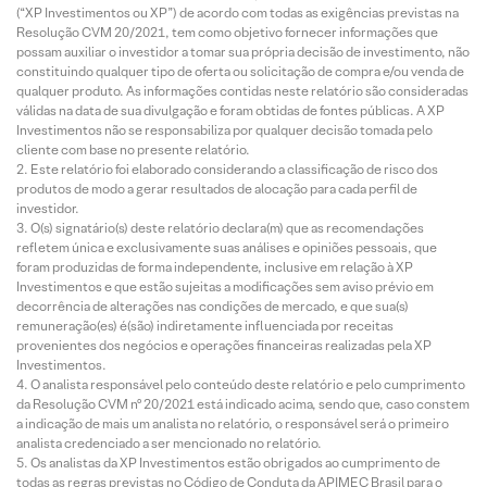
(“XP Investimentos ou XP”) de acordo com todas as exigências previstas na
Resolução CVM 20/2021, tem como objetivo fornecer informações que
possam auxiliar o investidor a tomar sua própria decisão de investimento, não
constituindo qualquer tipo de oferta ou solicitação de compra e/ou venda de
qualquer produto. As informações contidas neste relatório são consideradas
válidas na data de sua divulgação e foram obtidas de fontes públicas. A XP
Investimentos não se responsabiliza por qualquer decisão tomada pelo
cliente com base no presente relatório.
Este relatório foi elaborado considerando a classificação de risco dos
produtos de modo a gerar resultados de alocação para cada perfil de
investidor.
O(s) signatário(s) deste relatório declara(m) que as recomendações
refletem única e exclusivamente suas análises e opiniões pessoais, que
foram produzidas de forma independente, inclusive em relação à XP
Investimentos e que estão sujeitas a modificações sem aviso prévio em
decorrência de alterações nas condições de mercado, e que sua(s)
remuneração(es) é(são) indiretamente influenciada por receitas
provenientes dos negócios e operações financeiras realizadas pela XP
Investimentos.
O analista responsável pelo conteúdo deste relatório e pelo cumprimento
da Resolução CVM nº 20/2021 está indicado acima, sendo que, caso constem
a indicação de mais um analista no relatório, o responsável será o primeiro
analista credenciado a ser mencionado no relatório.
Os analistas da XP Investimentos estão obrigados ao cumprimento de
todas as regras previstas no Código de Conduta da APIMEC Brasil para o