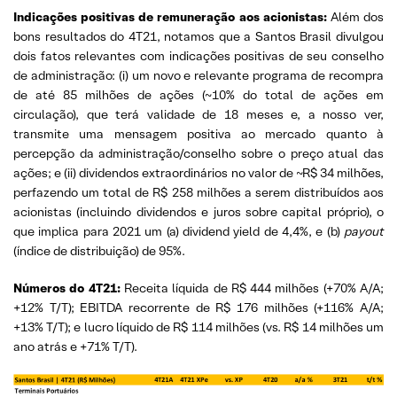
Indicações positivas de remuneração aos acionistas:
Além dos
bons resultados do 4T21, notamos que a Santos Brasil divulgou
dois fatos relevantes com indicações positivas de seu conselho
de administração: (i) um novo e relevante programa de recompra
de até 85 milhões de ações (~10% do total de ações em
circulação), que terá validade de 18 meses e, a nosso ver,
transmite uma mensagem positiva ao mercado quanto à
percepção da administração/conselho sobre o preço atual das
ações; e (ii) dividendos extraordinários no valor de ~R$ 34 milhões,
perfazendo um total de R$ 258 milhões a serem distribuídos aos
acionistas (incluindo dividendos e juros sobre capital próprio), o
que implica para 2021 um (a) dividend yield de 4,4%, e (b)
payout
(índice de distribuição) de 95%.
Números do 4T21:
Receita líquida de R$ 444 milhões (+70% A/A;
+12% T/T); EBITDA recorrente de R$ 176 milhões (+116% A/A;
+13% T/T); e lucro líquido de R$ 114 milhões (vs. R$ 14 milhões um
ano atrás e +71% T/T).