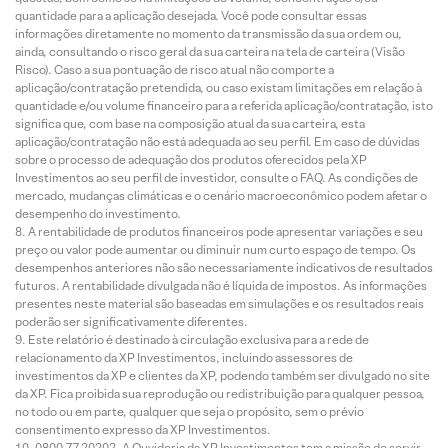
quantidade para a aplicação desejada. Você pode consultar essas
informações diretamente no momento da transmissão da sua ordem ou,
ainda, consultando o risco geral da sua carteira na tela de carteira (Visão
Risco). Caso a sua pontuação de risco atual não comporte a
aplicação/contratação pretendida, ou caso existam limitações em relação à
quantidade e/ou volume financeiro para a referida aplicação/contratação, isto
significa que, com base na composição atual da sua carteira, esta
aplicação/contratação não está adequada ao seu perfil. Em caso de dúvidas
sobre o processo de adequação dos produtos oferecidos pela XP
Investimentos ao seu perfil de investidor, consulte o FAQ. As condições de
mercado, mudanças climáticas e o cenário macroeconômico podem afetar o
desempenho do investimento.
A rentabilidade de produtos financeiros pode apresentar variações e seu
preço ou valor pode aumentar ou diminuir num curto espaço de tempo. Os
desempenhos anteriores não são necessariamente indicativos de resultados
futuros. A rentabilidade divulgada não é líquida de impostos. As informações
presentes neste material são baseadas em simulações e os resultados reais
poderão ser significativamente diferentes.
Este relatório é destinado à circulação exclusiva para a rede de
relacionamento da XP Investimentos, incluindo assessores de
investimentos da XP e clientes da XP, podendo também ser divulgado no site
da XP. Fica proibida sua reprodução ou redistribuição para qualquer pessoa,
no todo ou em parte, qualquer que seja o propósito, sem o prévio
consentimento expresso da XP Investimentos.
0800 77 20202. A Ouvidoria da XP Investimentos tem a missão de servir