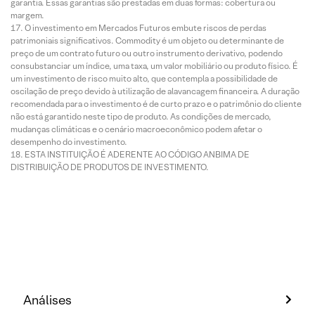
garantia. Essas garantias são prestadas em duas formas: cobertura ou
margem.
O investimento em Mercados Futuros embute riscos de perdas
patrimoniais significativos. Commodity é um objeto ou determinante de
preço de um contrato futuro ou outro instrumento derivativo, podendo
consubstanciar um índice, uma taxa, um valor mobiliário ou produto físico. É
um investimento de risco muito alto, que contempla a possibilidade de
oscilação de preço devido à utilização de alavancagem financeira. A duração
recomendada para o investimento é de curto prazo e o patrimônio do cliente
não está garantido neste tipo de produto. As condições de mercado,
mudanças climáticas e o cenário macroeconômico podem afetar o
desempenho do investimento.
ESTA INSTITUIÇÃO É ADERENTE AO CÓDIGO ANBIMA DE
DISTRIBUIÇÃO DE PRODUTOS DE INVESTIMENTO.
Análises