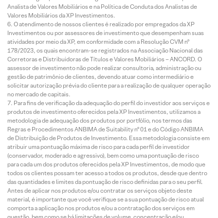
Analista de Valores Mobiliários e na Política de Conduta dos Analistas de
Valores Mobiliários da XP Investimentos.
O atendimento de nossos clientes é realizado por empregados da XP
Investimentos ou por assessores de investimento que desempenham suas
atividades por meio da XP, em conformidade com a Resolução CVM nº
178/2023, os quais encontram-se registrados na Associação Nacional das
Corretoras e Distribuidoras de Títulos e Valores Mobiliários – ANCORD. O
assessor de investimento não pode realizar consultoria, administração ou
gestão de patrimônio de clientes, devendo atuar como intermediário e
solicitar autorização prévia do cliente para a realização de qualquer operação
no mercado de capitais.
Para fins de verificação da adequação do perfil do investidor aos serviços e
produtos de investimento oferecidos pela XP Investimentos, utilizamos a
metodologia de adequação dos produtos por portfólio, nos termos das
Regras e Procedimentos ANBIMA de Suitability nº 01 e do Código ANBIMA
de Distribuição de Produtos de Investimento. Essa metodologia consiste em
atribuir uma pontuação máxima de risco para cada perfil de investidor
(conservador, moderado e agressivo), bem como uma pontuação de risco
para cada um dos produtos oferecidos pela XP Investimentos, de modo que
todos os clientes possam ter acesso a todos os produtos, desde que dentro
das quantidades e limites da pontuação de risco definidas para o seu perfil.
Antes de aplicar nos produtos e/ou contratar os serviços objeto deste
material, é importante que você verifique se a sua pontuação de risco atual
comporta a aplicação nos produtos e/ou a contratação dos serviços em
questão, bem como se há limitações de volume, concentração e/ou