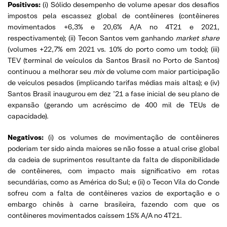
Positivos:
(i) Sólido desempenho de volume apesar dos desafios
impostos pela escassez global de contêineres (contêineres
movimentados +6,3% e 20,6% A/A no 4T21 e 2021,
respectivamente); (ii) Tecon Santos vem ganhando
market share
(volumes +22,7% em 2021 vs. 10% do porto como um todo); (iii)
TEV (terminal de veículos da Santos Brasil no Porto de Santos)
continuou a melhorar seu
mix
de volume com maior participação
de veículos pesados ​​(implicando tarifas médias mais altas); e (iv)
Santos Brasil inaugurou em dez ’21 a fase inicial de seu plano de
expansão (gerando um acréscimo de 400 mil de TEUs de
capacidade).
Negativos:
(i) os volumes de movimentação de contêineres
poderiam ter sido ainda maiores se não fosse a atual crise global
da cadeia de suprimentos resultante da falta de disponibilidade
de contêineres, com impacto mais significativo em rotas
secundárias, como as América do Sul; e (ii) o Tecon Vila do Conde
sofreu com a falta de contêineres vazios de exportação e o
embargo chinês à carne brasileira, fazendo com que os
contêineres movimentados caíssem 15% A/A no 4T21.