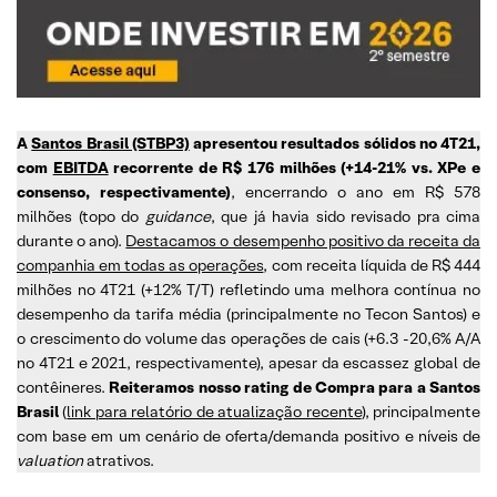
A
Santos Brasil (STBP3)
apresentou resultados sólidos no 4T21,
com
EBITDA
recorrente de R$ 176 milhões (+14-21% vs. XPe e
consenso, respectivamente)
, encerrando o ano em R$ 578
milhões (topo do
guidance
, que já havia sido revisado pra cima
durante o ano).
Destacamos o desempenho positivo da receita da
companhia em todas as operações
, com receita líquida de R$ 444
milhões no 4T21 (+12% T/T) refletindo uma melhora contínua no
desempenho da tarifa média (principalmente no Tecon Santos) e
o crescimento do volume das operações de cais (+6.3 -20,6% A/A
no 4T21 e 2021, respectivamente), apesar da escassez global de
contêineres.
Reiteramos nosso rating de Compra para a Santos
Brasil
(
link para relatório de atualização recente
), principalmente
com base em um cenário de oferta/demanda positivo e níveis de
valuation
atrativos.