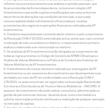
refletem única e exclusivamente suas análises e opiniões pessoais, que
foram produzidas de forma independente, inclusive em relação à XP
Investimentos e que estão sujeitas a modificações sem aviso prévio em
decorrência de alterações nas condições de mercado, e que sua(s)
remuneração(es) é(são) indiretamente influenciada por receitas
provenientes dos negócios e operações financeiras realizadas pela XP
Investimentos.
O analista responsável pelo conteúdo deste relatório e pelo cumprimento
da Resolução CVM nº 20/2021 está indicado acima, sendo que, caso constem
a indicação de mais um analista no relatório, o responsável será o primeiro
analista credenciado a ser mencionado no relatório.
Os analistas da XP Investimentos estão obrigados ao cumprimento de
todas as regras previstas no Código de Conduta da APIMEC Brasil para o
Analista de Valores Mobiliários e na Política de Conduta dos Analistas de
Valores Mobiliários da XP Investimentos.
O atendimento de nossos clientes é realizado por empregados da XP
Investimentos ou por assessores de investimento que desempenham suas
atividades por meio da XP, em conformidade com a Resolução CVM nº
178/2023, os quais encontram-se registrados na Associação Nacional das
Corretoras e Distribuidoras de Títulos e Valores Mobiliários – ANCORD. O
assessor de investimento não pode realizar consultoria, administração ou
gestão de patrimônio de clientes, devendo atuar como intermediário e
solicitar autorização prévia do cliente para a realização de qualquer operação
no mercado de capitais.
Para fins de verificação da adequação do perfil do investidor aos serviços e