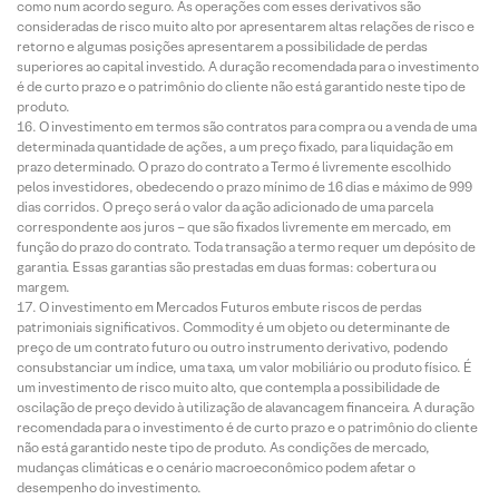
como num acordo seguro. As operações com esses derivativos são
consideradas de risco muito alto por apresentarem altas relações de risco e
retorno e algumas posições apresentarem a possibilidade de perdas
superiores ao capital investido. A duração recomendada para o investimento
é de curto prazo e o patrimônio do cliente não está garantido neste tipo de
produto.
O investimento em termos são contratos para compra ou a venda de uma
determinada quantidade de ações, a um preço fixado, para liquidação em
prazo determinado. O prazo do contrato a Termo é livremente escolhido
pelos investidores, obedecendo o prazo mínimo de 16 dias e máximo de 999
dias corridos. O preço será o valor da ação adicionado de uma parcela
correspondente aos juros – que são fixados livremente em mercado, em
função do prazo do contrato. Toda transação a termo requer um depósito de
garantia. Essas garantias são prestadas em duas formas: cobertura ou
margem.
O investimento em Mercados Futuros embute riscos de perdas
patrimoniais significativos. Commodity é um objeto ou determinante de
preço de um contrato futuro ou outro instrumento derivativo, podendo
consubstanciar um índice, uma taxa, um valor mobiliário ou produto físico. É
um investimento de risco muito alto, que contempla a possibilidade de
oscilação de preço devido à utilização de alavancagem financeira. A duração
recomendada para o investimento é de curto prazo e o patrimônio do cliente
não está garantido neste tipo de produto. As condições de mercado,
mudanças climáticas e o cenário macroeconômico podem afetar o
desempenho do investimento.