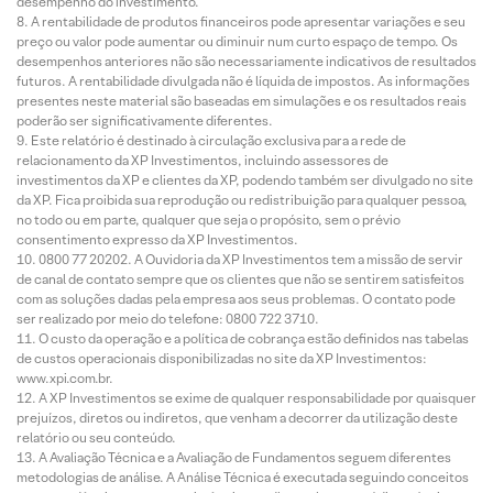
desempenho do investimento.
A rentabilidade de produtos financeiros pode apresentar variações e seu
preço ou valor pode aumentar ou diminuir num curto espaço de tempo. Os
desempenhos anteriores não são necessariamente indicativos de resultados
futuros. A rentabilidade divulgada não é líquida de impostos. As informações
presentes neste material são baseadas em simulações e os resultados reais
poderão ser significativamente diferentes.
Este relatório é destinado à circulação exclusiva para a rede de
relacionamento da XP Investimentos, incluindo assessores de
investimentos da XP e clientes da XP, podendo também ser divulgado no site
da XP. Fica proibida sua reprodução ou redistribuição para qualquer pessoa,
no todo ou em parte, qualquer que seja o propósito, sem o prévio
consentimento expresso da XP Investimentos.
0800 77 20202. A Ouvidoria da XP Investimentos tem a missão de servir
de canal de contato sempre que os clientes que não se sentirem satisfeitos
com as soluções dadas pela empresa aos seus problemas. O contato pode
ser realizado por meio do telefone: 0800 722 3710.
O custo da operação e a política de cobrança estão definidos nas tabelas
de custos operacionais disponibilizadas no site da XP Investimentos:
www.xpi.com.br.
A XP Investimentos se exime de qualquer responsabilidade por quaisquer
prejuízos, diretos ou indiretos, que venham a decorrer da utilização deste
relatório ou seu conteúdo.
A Avaliação Técnica e a Avaliação de Fundamentos seguem diferentes
metodologias de análise. A Análise Técnica é executada seguindo conceitos