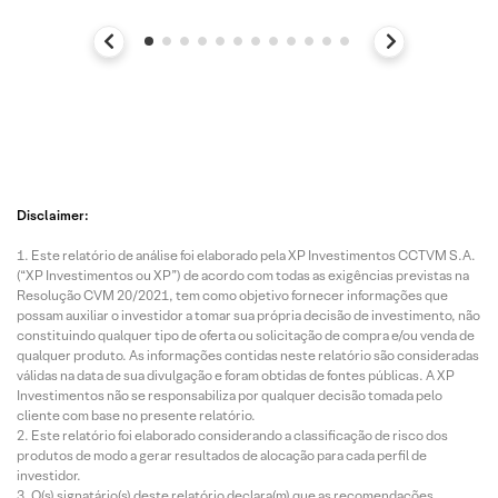
Disclaimer:
Este relatório de análise foi elaborado pela XP Investimentos CCTVM S.A.
(“XP Investimentos ou XP”) de acordo com todas as exigências previstas na
Resolução CVM 20/2021, tem como objetivo fornecer informações que
possam auxiliar o investidor a tomar sua própria decisão de investimento, não
constituindo qualquer tipo de oferta ou solicitação de compra e/ou venda de
qualquer produto. As informações contidas neste relatório são consideradas
válidas na data de sua divulgação e foram obtidas de fontes públicas. A XP
Investimentos não se responsabiliza por qualquer decisão tomada pelo
cliente com base no presente relatório.
Este relatório foi elaborado considerando a classificação de risco dos
produtos de modo a gerar resultados de alocação para cada perfil de
investidor.
O(s) signatário(s) deste relatório declara(m) que as recomendações