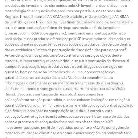
produtos de investimento oferecidos pela XP Investimentos, utilizamos a
metodologia de adequação dos produtos por portfólio, nos termos das
Regras e Procedimentos ANBIMA de Suitability nº 01 e do Código ANBIMA
de Distribuição de Produtos de Investimento. Essa metodologia consiste em
atribuir uma pontuação máxima de risco para cada perfil de investidor
(conservador, moderado e agressivo), bem como uma pontuação de risco
para cada um dos produtos oferecidos pela XP Investimentos, de modo que
todos os clientes possam ter acesso a todos os produtos, desde que dentro
das quantidades e limites da pontuação de risco definidas para o seu perfil.
Antes de aplicar nos produtos e/ou contratar os serviços objeto deste
material, é importante que você verifique se a sua pontuação de risco atual
comporta a aplicação nos produtos e/ou a contratação dos serviços em
questão, bem como se há limitações de volume, concentração e/ou
quantidade para a aplicação desejada. Você pode consultar essas
informações diretamente no momento da transmissão da sua ordem ou,
ainda, consultando o risco geral da sua carteira na tela de carteira (Visão
Risco). Caso a sua pontuação de risco atual não comporte a
aplicação/contratação pretendida, ou caso existam limitações em relação à
quantidade e/ou volume financeiro para a referida aplicação/contratação, isto
significa que, com base na composição atual da sua carteira, esta
aplicação/contratação não está adequada ao seu perfil. Em caso de dúvidas
sobre o processo de adequação dos produtos oferecidos pela XP
Investimentos ao seu perfil de investidor, consulte o FAQ. As condições de
mercado, mudanças climáticas e o cenário macroeconômico podem afetar o