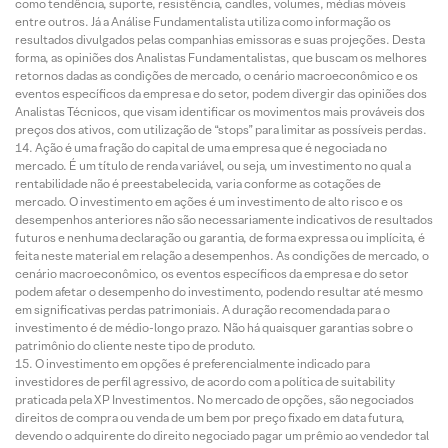
como tendência, suporte, resistência, candles, volumes, médias móveis
entre outros. Já a Análise Fundamentalista utiliza como informação os
resultados divulgados pelas companhias emissoras e suas projeções. Desta
forma, as opiniões dos Analistas Fundamentalistas, que buscam os melhores
retornos dadas as condições de mercado, o cenário macroeconômico e os
eventos específicos da empresa e do setor, podem divergir das opiniões dos
Analistas Técnicos, que visam identificar os movimentos mais prováveis dos
preços dos ativos, com utilização de “stops” para limitar as possíveis perdas.
Ação é uma fração do capital de uma empresa que é negociada no
mercado. É um título de renda variável, ou seja, um investimento no qual a
rentabilidade não é preestabelecida, varia conforme as cotações de
mercado. O investimento em ações é um investimento de alto risco e os
desempenhos anteriores não são necessariamente indicativos de resultados
futuros e nenhuma declaração ou garantia, de forma expressa ou implícita, é
feita neste material em relação a desempenhos. As condições de mercado, o
cenário macroeconômico, os eventos específicos da empresa e do setor
podem afetar o desempenho do investimento, podendo resultar até mesmo
em significativas perdas patrimoniais. A duração recomendada para o
investimento é de médio-longo prazo. Não há quaisquer garantias sobre o
patrimônio do cliente neste tipo de produto.
O investimento em opções é preferencialmente indicado para
investidores de perfil agressivo, de acordo com a política de suitability
praticada pela XP Investimentos. No mercado de opções, são negociados
direitos de compra ou venda de um bem por preço fixado em data futura,
devendo o adquirente do direito negociado pagar um prêmio ao vendedor tal