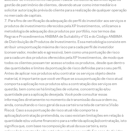
gestão de patrimônio de clientes, devendo atuar como intermediário e
solicitar autorização prévia do cliente para a realização de qualquer operação
no mercado de capitais.
Para fins de verificação da adequação do perfil do investidor aos serviços e
produtos de investimento oferecidos pela XP Investimentos, utilizamos a
metodologia de adequação dos produtos por portfólio, nos termos das
Regras e Procedimentos ANBIMA de Suitability nº 01 e do Código ANBIMA
de Distribuição de Produtos de Investimento. Essa metodologia consiste em
atribuir uma pontuação máxima de risco para cada perfil de investidor
(conservador, moderado e agressivo), bem como uma pontuação de risco
para cada um dos produtos oferecidos pela XP Investimentos, de modo que
todos os clientes possam ter acesso a todos os produtos, desde que dentro
das quantidades e limites da pontuação de risco definidas para o seu perfil.
Antes de aplicar nos produtos e/ou contratar os serviços objeto deste
material, é importante que você verifique se a sua pontuação de risco atual
comporta a aplicação nos produtos e/ou a contratação dos serviços em
questão, bem como se há limitações de volume, concentração e/ou
quantidade para a aplicação desejada. Você pode consultar essas
informações diretamente no momento da transmissão da sua ordem ou,
ainda, consultando o risco geral da sua carteira na tela de carteira (Visão
Risco). Caso a sua pontuação de risco atual não comporte a
aplicação/contratação pretendida, ou caso existam limitações em relação à
quantidade e/ou volume financeiro para a referida aplicação/contratação, isto
significa que, com base na composição atual da sua carteira, esta