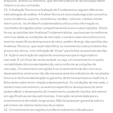
prejuízos, diretos ou indiretos, que venham a decorrer da utilização deste
relatório ou seu conteúdo.
A Avaliação Técnica e a Avaliação de Fundamentos seguem diferentes
metodologias de análise. A Análise Técnica é executada seguindo conceitos
como tendência, suporte, resistência, candles, volumes, médias móveis
entre outros. Já a Análise Fundamentalista utiliza como informação os
resultados divulgados pelas companhias emissoras e suas projeções. Desta
forma, as opiniões dos Analistas Fundamentalistas, que buscam os melhores
retornos dadas as condições de mercado, o cenário macroeconômico e os
eventos específicos da empresa e do setor, podem divergir das opiniões dos
Analistas Técnicos, que visam identificar os movimentos mais prováveis dos
preços dos ativos, com utilização de “stops” para limitar as possíveis perdas.
Ação é uma fração do capital de uma empresa que é negociada no
mercado. É um título de renda variável, ou seja, um investimento no qual a
rentabilidade não é preestabelecida, varia conforme as cotações de
mercado. O investimento em ações é um investimento de alto risco e os
desempenhos anteriores não são necessariamente indicativos de resultados
futuros e nenhuma declaração ou garantia, de forma expressa ou implícita, é
feita neste material em relação a desempenhos. As condições de mercado, o
cenário macroeconômico, os eventos específicos da empresa e do setor
podem afetar o desempenho do investimento, podendo resultar até mesmo
em significativas perdas patrimoniais. A duração recomendada para o
investimento é de médio-longo prazo. Não há quaisquer garantias sobre o
patrimônio do cliente neste tipo de produto.
O investimento em opções é preferencialmente indicado para