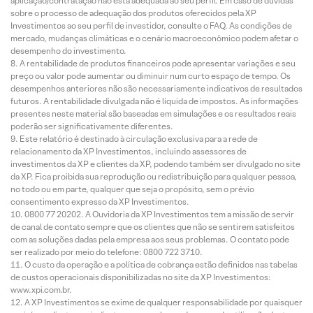
aplicação/contratação não está adequada ao seu perfil. Em caso de dúvidas
sobre o processo de adequação dos produtos oferecidos pela XP
Investimentos ao seu perfil de investidor, consulte o FAQ. As condições de
mercado, mudanças climáticas e o cenário macroeconômico podem afetar o
desempenho do investimento.
A rentabilidade de produtos financeiros pode apresentar variações e seu
preço ou valor pode aumentar ou diminuir num curto espaço de tempo. Os
desempenhos anteriores não são necessariamente indicativos de resultados
futuros. A rentabilidade divulgada não é líquida de impostos. As informações
presentes neste material são baseadas em simulações e os resultados reais
poderão ser significativamente diferentes.
Este relatório é destinado à circulação exclusiva para a rede de
relacionamento da XP Investimentos, incluindo assessores de
investimentos da XP e clientes da XP, podendo também ser divulgado no site
da XP. Fica proibida sua reprodução ou redistribuição para qualquer pessoa,
no todo ou em parte, qualquer que seja o propósito, sem o prévio
consentimento expresso da XP Investimentos.
0800 77 20202. A Ouvidoria da XP Investimentos tem a missão de servir
de canal de contato sempre que os clientes que não se sentirem satisfeitos
com as soluções dadas pela empresa aos seus problemas. O contato pode
ser realizado por meio do telefone: 0800 722 3710.
O custo da operação e a política de cobrança estão definidos nas tabelas
de custos operacionais disponibilizadas no site da XP Investimentos:
www.xpi.com.br.
A XP Investimentos se exime de qualquer responsabilidade por quaisquer