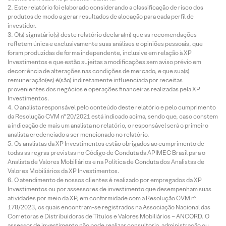
Este relatório foi elaborado considerando a classificação de risco dos
produtos de modo a gerar resultados de alocação para cada perfil de
investidor.
O(s) signatário(s) deste relatório declara(m) que as recomendações
refletem única e exclusivamente suas análises e opiniões pessoais, que
foram produzidas de forma independente, inclusive em relação à XP
Investimentos e que estão sujeitas a modificações sem aviso prévio em
decorrência de alterações nas condições de mercado, e que sua(s)
remuneração(es) é(são) indiretamente influenciada por receitas
provenientes dos negócios e operações financeiras realizadas pela XP
Investimentos.
O analista responsável pelo conteúdo deste relatório e pelo cumprimento
da Resolução CVM nº 20/2021 está indicado acima, sendo que, caso constem
a indicação de mais um analista no relatório, o responsável será o primeiro
analista credenciado a ser mencionado no relatório.
Os analistas da XP Investimentos estão obrigados ao cumprimento de
todas as regras previstas no Código de Conduta da APIMEC Brasil para o
Analista de Valores Mobiliários e na Política de Conduta dos Analistas de
Valores Mobiliários da XP Investimentos.
O atendimento de nossos clientes é realizado por empregados da XP
Investimentos ou por assessores de investimento que desempenham suas
atividades por meio da XP, em conformidade com a Resolução CVM nº
178/2023, os quais encontram-se registrados na Associação Nacional das
Corretoras e Distribuidoras de Títulos e Valores Mobiliários – ANCORD. O
assessor de investimento não pode realizar consultoria, administração ou