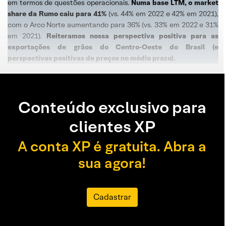
em termos de questões operacionais.
Numa base LTM, o market
share da Rumo caiu para 41%
(vs. 44% em 2022 e 42% em 2021),
com o Arco Norte aumentando para 36% (vs. 33% em 2022 e 31%
em 2021).
Reiteramos nossa perspectiva positiva para as
exportações de grãos do Centro-Oeste do Brasil (e
perspectivas positivas de preços no médio prazo).
Conteúdo exclusivo para
clientes XP
A conta XP é gratuita. Abra a
sua agora!
Cadastrar