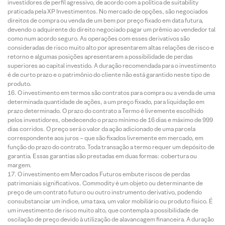
investidores de perfil agressivo, de acordo com a política de suitability
praticada pela XP Investimentos. No mercado de opções, são negociados
direitos de compra ou venda de um bem por preço fixado em data futura,
devendo o adquirente do direito negociado pagar um prêmio ao vendedor tal
como num acordo seguro. As operações com esses derivativos são
consideradas de risco muito alto por apresentarem altas relações de risco e
retorno e algumas posições apresentarem a possibilidade de perdas
superiores ao capital investido. A duração recomendada para o investimento
é de curto prazo e o patrimônio do cliente não está garantido neste tipo de
produto.
O investimento em termos são contratos para compra ou a venda de uma
determinada quantidade de ações, a um preço fixado, para liquidação em
prazo determinado. O prazo do contrato a Termo é livremente escolhido
pelos investidores, obedecendo o prazo mínimo de 16 dias e máximo de 999
dias corridos. O preço será o valor da ação adicionado de uma parcela
correspondente aos juros – que são fixados livremente em mercado, em
função do prazo do contrato. Toda transação a termo requer um depósito de
garantia. Essas garantias são prestadas em duas formas: cobertura ou
margem.
O investimento em Mercados Futuros embute riscos de perdas
patrimoniais significativos. Commodity é um objeto ou determinante de
preço de um contrato futuro ou outro instrumento derivativo, podendo
consubstanciar um índice, uma taxa, um valor mobiliário ou produto físico. É
um investimento de risco muito alto, que contempla a possibilidade de
oscilação de preço devido à utilização de alavancagem financeira. A duração