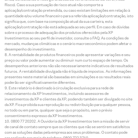
Risco). Caso a sua pontuação de risco atual não comporte a
aplicação/contratação pretendida, ou caso existam limitações em relação à
quantidade e/ou volume financeiro para a referida aplicação/contratação, isto
significa que, com base na composição atual da sua carteira, esta
aplicação/contratação não está adequada ao seu perfil. Em caso de dúvidas
sobre o processo de adequação dos produtos oferecidos pela XP
Investimentos ao seu perfil de investidor, consulte o FAQ. As condições de
mercado, mudanças climáticas e o cenário macroeconômico podem afetar o
desempenho do investimento.
A rentabilidade de produtos financeiros pode apresentar variações e seu
preço ou valor pode aumentar ou diminuir num curto espaço de tempo. Os
desempenhos anteriores não são necessariamente indicativos de resultados
futuros. A rentabilidade divulgada não é líquida de impostos. As informações
presentes neste material são baseadas em simulações e os resultados reais
poderão ser significativamente diferentes.
Este relatório é destinado à circulação exclusiva para a rede de
relacionamento da XP Investimentos, incluindo assessores de
investimentos da XP e clientes da XP, podendo também ser divulgado no site
da XP. Fica proibida sua reprodução ou redistribuição para qualquer pessoa,
no todo ou em parte, qualquer que seja o propósito, sem o prévio
consentimento expresso da XP Investimentos.
0800 77 20202. A Ouvidoria da XP Investimentos tem a missão de servir
de canal de contato sempre que os clientes que não se sentirem satisfeitos
com as soluções dadas pela empresa aos seus problemas. O contato pode
ser realizado por meio do telefone: 0800 722 3710.