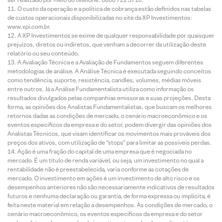
O custo da operação e a política de cobrança estão definidos nas tabelas
de custos operacionais disponibilizadas no site da XP Investimentos:
www.xpi.com.br.
A XP Investimentos se exime de qualquer responsabilidade por quaisquer
prejuízos, diretos ou indiretos, que venham a decorrer da utilização deste
relatório ou seu conteúdo.
A Avaliação Técnica e a Avaliação de Fundamentos seguem diferentes
metodologias de análise. A Análise Técnica é executada seguindo conceitos
como tendência, suporte, resistência, candles, volumes, médias móveis
entre outros. Já a Análise Fundamentalista utiliza como informação os
resultados divulgados pelas companhias emissoras e suas projeções. Desta
forma, as opiniões dos Analistas Fundamentalistas, que buscam os melhores
retornos dadas as condições de mercado, o cenário macroeconômico e os
eventos específicos da empresa e do setor, podem divergir das opiniões dos
Analistas Técnicos, que visam identificar os movimentos mais prováveis dos
preços dos ativos, com utilização de “stops” para limitar as possíveis perdas.
Ação é uma fração do capital de uma empresa que é negociada no
mercado. É um título de renda variável, ou seja, um investimento no qual a
rentabilidade não é preestabelecida, varia conforme as cotações de
mercado. O investimento em ações é um investimento de alto risco e os
desempenhos anteriores não são necessariamente indicativos de resultados
futuros e nenhuma declaração ou garantia, de forma expressa ou implícita, é
feita neste material em relação a desempenhos. As condições de mercado, o
cenário macroeconômico, os eventos específicos da empresa e do setor