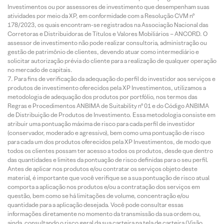
Investimentos ou por assessores de investimento que desempenham suas
atividades por meio da XP, em conformidade com a Resolução CVM nº
178/2023, os quais encontram-se registrados na Associação Nacional das
Corretoras e Distribuidoras de Títulos e Valores Mobiliários – ANCORD. O
assessor de investimento não pode realizar consultoria, administração ou
gestão de patrimônio de clientes, devendo atuar como intermediário e
solicitar autorização prévia do cliente para a realização de qualquer operação
no mercado de capitais.
Para fins de verificação da adequação do perfil do investidor aos serviços e
produtos de investimento oferecidos pela XP Investimentos, utilizamos a
metodologia de adequação dos produtos por portfólio, nos termos das
Regras e Procedimentos ANBIMA de Suitability nº 01 e do Código ANBIMA
de Distribuição de Produtos de Investimento. Essa metodologia consiste em
atribuir uma pontuação máxima de risco para cada perfil de investidor
(conservador, moderado e agressivo), bem como uma pontuação de risco
para cada um dos produtos oferecidos pela XP Investimentos, de modo que
todos os clientes possam ter acesso a todos os produtos, desde que dentro
das quantidades e limites da pontuação de risco definidas para o seu perfil.
Antes de aplicar nos produtos e/ou contratar os serviços objeto deste
material, é importante que você verifique se a sua pontuação de risco atual
comporta a aplicação nos produtos e/ou a contratação dos serviços em
questão, bem como se há limitações de volume, concentração e/ou
quantidade para a aplicação desejada. Você pode consultar essas
informações diretamente no momento da transmissão da sua ordem ou,
ainda, consultando o risco geral da sua carteira na tela de carteira (Visão