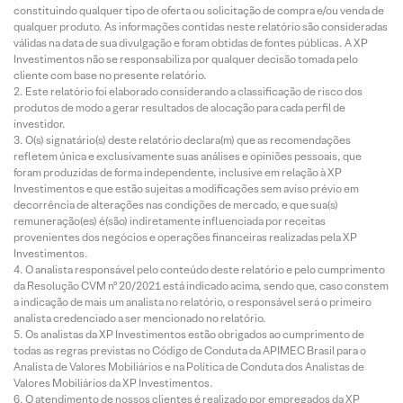
constituindo qualquer tipo de oferta ou solicitação de compra e/ou venda de
qualquer produto. As informações contidas neste relatório são consideradas
válidas na data de sua divulgação e foram obtidas de fontes públicas. A XP
Investimentos não se responsabiliza por qualquer decisão tomada pelo
cliente com base no presente relatório.
Este relatório foi elaborado considerando a classificação de risco dos
produtos de modo a gerar resultados de alocação para cada perfil de
investidor.
O(s) signatário(s) deste relatório declara(m) que as recomendações
refletem única e exclusivamente suas análises e opiniões pessoais, que
foram produzidas de forma independente, inclusive em relação à XP
Investimentos e que estão sujeitas a modificações sem aviso prévio em
decorrência de alterações nas condições de mercado, e que sua(s)
remuneração(es) é(são) indiretamente influenciada por receitas
provenientes dos negócios e operações financeiras realizadas pela XP
Investimentos.
O analista responsável pelo conteúdo deste relatório e pelo cumprimento
da Resolução CVM nº 20/2021 está indicado acima, sendo que, caso constem
a indicação de mais um analista no relatório, o responsável será o primeiro
analista credenciado a ser mencionado no relatório.
Os analistas da XP Investimentos estão obrigados ao cumprimento de
todas as regras previstas no Código de Conduta da APIMEC Brasil para o
Analista de Valores Mobiliários e na Política de Conduta dos Analistas de
Valores Mobiliários da XP Investimentos.
O atendimento de nossos clientes é realizado por empregados da XP