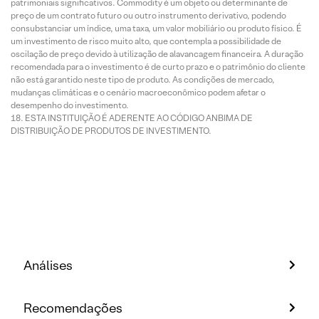
patrimoniais significativos. Commodity é um objeto ou determinante de
preço de um contrato futuro ou outro instrumento derivativo, podendo
consubstanciar um índice, uma taxa, um valor mobiliário ou produto físico. É
um investimento de risco muito alto, que contempla a possibilidade de
oscilação de preço devido à utilização de alavancagem financeira. A duração
recomendada para o investimento é de curto prazo e o patrimônio do cliente
não está garantido neste tipo de produto. As condições de mercado,
mudanças climáticas e o cenário macroeconômico podem afetar o
desempenho do investimento.
ESTA INSTITUIÇÃO É ADERENTE AO CÓDIGO ANBIMA DE
DISTRIBUIÇÃO DE PRODUTOS DE INVESTIMENTO.
Análises
Recomendações