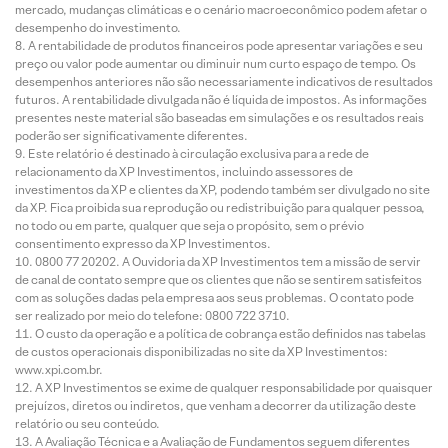
mercado, mudanças climáticas e o cenário macroeconômico podem afetar o
desempenho do investimento.
A rentabilidade de produtos financeiros pode apresentar variações e seu
preço ou valor pode aumentar ou diminuir num curto espaço de tempo. Os
desempenhos anteriores não são necessariamente indicativos de resultados
futuros. A rentabilidade divulgada não é líquida de impostos. As informações
presentes neste material são baseadas em simulações e os resultados reais
poderão ser significativamente diferentes.
Este relatório é destinado à circulação exclusiva para a rede de
relacionamento da XP Investimentos, incluindo assessores de
investimentos da XP e clientes da XP, podendo também ser divulgado no site
da XP. Fica proibida sua reprodução ou redistribuição para qualquer pessoa,
no todo ou em parte, qualquer que seja o propósito, sem o prévio
consentimento expresso da XP Investimentos.
0800 77 20202. A Ouvidoria da XP Investimentos tem a missão de servir
de canal de contato sempre que os clientes que não se sentirem satisfeitos
com as soluções dadas pela empresa aos seus problemas. O contato pode
ser realizado por meio do telefone: 0800 722 3710.
O custo da operação e a política de cobrança estão definidos nas tabelas
de custos operacionais disponibilizadas no site da XP Investimentos:
www.xpi.com.br.
A XP Investimentos se exime de qualquer responsabilidade por quaisquer
prejuízos, diretos ou indiretos, que venham a decorrer da utilização deste
relatório ou seu conteúdo.
A Avaliação Técnica e a Avaliação de Fundamentos seguem diferentes