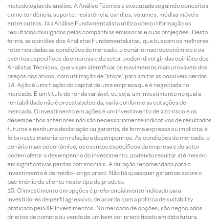
metodologias de análise. A Análise Técnica é executada seguindo conceitos
como tendência, suporte, resistência, candles, volumes, médias móveis
entre outros. Já a Análise Fundamentalista utiliza como informação os
resultados divulgados pelas companhias emissoras e suas projeções. Desta
forma, as opiniões dos Analistas Fundamentalistas, que buscam os melhores
retornos dadas as condições de mercado, o cenário macroeconômico e os
eventos específicos da empresa e do setor, podem divergir das opiniões dos
Analistas Técnicos, que visam identificar os movimentos mais prováveis dos
preços dos ativos, com utilização de “stops” para limitar as possíveis perdas.
Ação é uma fração do capital de uma empresa que é negociada no
mercado. É um título de renda variável, ou seja, um investimento no qual a
rentabilidade não é preestabelecida, varia conforme as cotações de
mercado. O investimento em ações é um investimento de alto risco e os
desempenhos anteriores não são necessariamente indicativos de resultados
futuros e nenhuma declaração ou garantia, de forma expressa ou implícita, é
feita neste material em relação a desempenhos. As condições de mercado, o
cenário macroeconômico, os eventos específicos da empresa e do setor
podem afetar o desempenho do investimento, podendo resultar até mesmo
em significativas perdas patrimoniais. A duração recomendada para o
investimento é de médio-longo prazo. Não há quaisquer garantias sobre o
patrimônio do cliente neste tipo de produto.
O investimento em opções é preferencialmente indicado para
investidores de perfil agressivo, de acordo com a política de suitability
praticada pela XP Investimentos. No mercado de opções, são negociados
direitos de compra ou venda de um bem por preço fixado em data futura,