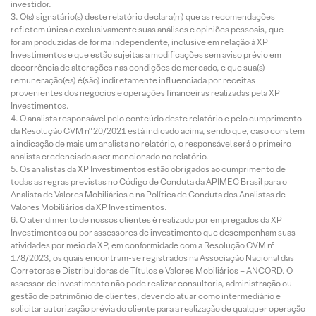
investidor.
O(s) signatário(s) deste relatório declara(m) que as recomendações
refletem única e exclusivamente suas análises e opiniões pessoais, que
foram produzidas de forma independente, inclusive em relação à XP
Investimentos e que estão sujeitas a modificações sem aviso prévio em
decorrência de alterações nas condições de mercado, e que sua(s)
remuneração(es) é(são) indiretamente influenciada por receitas
provenientes dos negócios e operações financeiras realizadas pela XP
Investimentos.
O analista responsável pelo conteúdo deste relatório e pelo cumprimento
da Resolução CVM nº 20/2021 está indicado acima, sendo que, caso constem
a indicação de mais um analista no relatório, o responsável será o primeiro
analista credenciado a ser mencionado no relatório.
Os analistas da XP Investimentos estão obrigados ao cumprimento de
todas as regras previstas no Código de Conduta da APIMEC Brasil para o
Analista de Valores Mobiliários e na Política de Conduta dos Analistas de
Valores Mobiliários da XP Investimentos.
O atendimento de nossos clientes é realizado por empregados da XP
Investimentos ou por assessores de investimento que desempenham suas
atividades por meio da XP, em conformidade com a Resolução CVM nº
178/2023, os quais encontram-se registrados na Associação Nacional das
Corretoras e Distribuidoras de Títulos e Valores Mobiliários – ANCORD. O
assessor de investimento não pode realizar consultoria, administração ou
gestão de patrimônio de clientes, devendo atuar como intermediário e
solicitar autorização prévia do cliente para a realização de qualquer operação