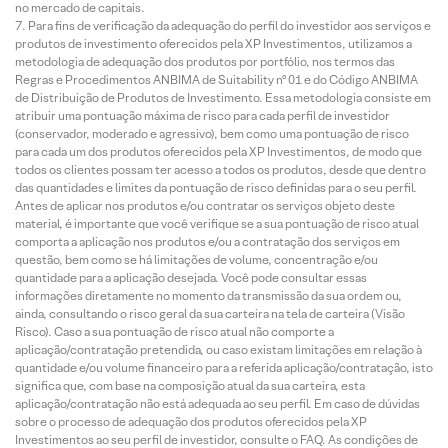
no mercado de capitais.
Para fins de verificação da adequação do perfil do investidor aos serviços e
produtos de investimento oferecidos pela XP Investimentos, utilizamos a
metodologia de adequação dos produtos por portfólio, nos termos das
Regras e Procedimentos ANBIMA de Suitability nº 01 e do Código ANBIMA
de Distribuição de Produtos de Investimento. Essa metodologia consiste em
atribuir uma pontuação máxima de risco para cada perfil de investidor
(conservador, moderado e agressivo), bem como uma pontuação de risco
para cada um dos produtos oferecidos pela XP Investimentos, de modo que
todos os clientes possam ter acesso a todos os produtos, desde que dentro
das quantidades e limites da pontuação de risco definidas para o seu perfil.
Antes de aplicar nos produtos e/ou contratar os serviços objeto deste
material, é importante que você verifique se a sua pontuação de risco atual
comporta a aplicação nos produtos e/ou a contratação dos serviços em
questão, bem como se há limitações de volume, concentração e/ou
quantidade para a aplicação desejada. Você pode consultar essas
informações diretamente no momento da transmissão da sua ordem ou,
ainda, consultando o risco geral da sua carteira na tela de carteira (Visão
Risco). Caso a sua pontuação de risco atual não comporte a
aplicação/contratação pretendida, ou caso existam limitações em relação à
quantidade e/ou volume financeiro para a referida aplicação/contratação, isto
significa que, com base na composição atual da sua carteira, esta
aplicação/contratação não está adequada ao seu perfil. Em caso de dúvidas
sobre o processo de adequação dos produtos oferecidos pela XP
Investimentos ao seu perfil de investidor, consulte o FAQ. As condições de