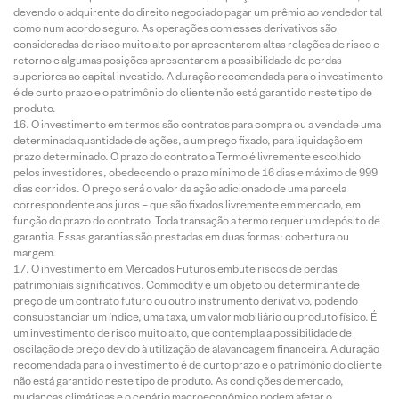
devendo o adquirente do direito negociado pagar um prêmio ao vendedor tal
como num acordo seguro. As operações com esses derivativos são
consideradas de risco muito alto por apresentarem altas relações de risco e
retorno e algumas posições apresentarem a possibilidade de perdas
superiores ao capital investido. A duração recomendada para o investimento
é de curto prazo e o patrimônio do cliente não está garantido neste tipo de
produto.
O investimento em termos são contratos para compra ou a venda de uma
determinada quantidade de ações, a um preço fixado, para liquidação em
prazo determinado. O prazo do contrato a Termo é livremente escolhido
pelos investidores, obedecendo o prazo mínimo de 16 dias e máximo de 999
dias corridos. O preço será o valor da ação adicionado de uma parcela
correspondente aos juros – que são fixados livremente em mercado, em
função do prazo do contrato. Toda transação a termo requer um depósito de
garantia. Essas garantias são prestadas em duas formas: cobertura ou
margem.
O investimento em Mercados Futuros embute riscos de perdas
patrimoniais significativos. Commodity é um objeto ou determinante de
preço de um contrato futuro ou outro instrumento derivativo, podendo
consubstanciar um índice, uma taxa, um valor mobiliário ou produto físico. É
um investimento de risco muito alto, que contempla a possibilidade de
oscilação de preço devido à utilização de alavancagem financeira. A duração
recomendada para o investimento é de curto prazo e o patrimônio do cliente
não está garantido neste tipo de produto. As condições de mercado,
mudanças climáticas e o cenário macroeconômico podem afetar o