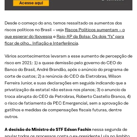
Desde o começo do ano, temos ressaltado os aumentos dos
riscos políticos no Brasil – veja
Riscos Políticos aumentam – o
que esperar do Ibovespa
e
Raio-XP da Bolsa: Os dois “I’s” para
ficar de olho… Inflação e Interferência
.
Vários acontecimentos levaram a esse aumento de percepção de
risco em 2021: 1) a quase demissão pelo governo do CEO do
Banco do Brasil, André Brandão, após o anúncio do programa de
corte de custos; 2) a renúncia do CEO da Eletrobras, Wilson
Ferreira Junior, e suas declarações em seguida indicando que a
privatização da estatal não estava nos planos; 3) o anuncio da
troca abrupta do CEO da Petrobras, Roberto Castello Branco, 4)
o risco de fatiamento da PEC Emergencial, sem a aprovação de
gatilhos e medidas de compensações fiscais futuras, dentre
outros.
A decisão do Ministro do STF Edson Fachin
nessa segunda de
anular todos os processos conta o ex-presidente Lula no âmbito