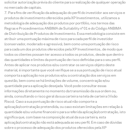
solicitar autorização prévia do cliente para a realização de qualquer operação
no mercado de capitais.
Para fins de verificação da adequação do perfil do investidor aos serviços e
produtos de investimento oferecidos pela XP Investimentos, utilizamos a
metodologia de adequação dos produtos por portfólio, nos termos das
Regras e Procedimentos ANBIMA de Suitability nº 01 e do Código ANBIMA
de Distribuição de Produtos de Investimento. Essa metodologia consiste em
atribuir uma pontuação máxima de risco para cada perfil de investidor
(conservador, moderado e agressivo), bem como uma pontuação de risco
para cada um dos produtos oferecidos pela XP Investimentos, de modo que
todos os clientes possam ter acesso a todos os produtos, desde que dentro
das quantidades e limites da pontuação de risco definidas para o seu perfil.
Antes de aplicar nos produtos e/ou contratar os serviços objeto deste
material, é importante que você verifique se a sua pontuação de risco atual
comporta a aplicação nos produtos e/ou a contratação dos serviços em
questão, bem como se há limitações de volume, concentração e/ou
quantidade para a aplicação desejada. Você pode consultar essas
informações diretamente no momento da transmissão da sua ordem ou,
ainda, consultando o risco geral da sua carteira na tela de carteira (Visão
Risco). Caso a sua pontuação de risco atual não comporte a
aplicação/contratação pretendida, ou caso existam limitações em relação à
quantidade e/ou volume financeiro para a referida aplicação/contratação, isto
significa que, com base na composição atual da sua carteira, esta
aplicação/contratação não está adequada ao seu perfil. Em caso de dúvidas
sobre o processo de adequação dos produtos oferecidos pela XP