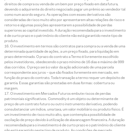
direitos de compra ou venda de um bem por preço fixado em data futura,
devendo o adquirente do direito negociado pagar um prêmio ao vendedor tal
como num acordo seguro. As operações com esses derivativos são
consideradas de risco muito alto por apresentarem altas relações de risco e
retorno e algumas posições apresentarem a possibilidade de perdas
superiores ao capital investido. A duração recomendada para o investimento
é de curto prazo e o patrimônio do cliente não está garantido neste tipo de
produto.
O investimento em termos são contratos para compra ou a venda de uma
determinada quantidade de ações, a um preço fixado, para liquidação em
prazo determinado. O prazo do contrato a Termo é livremente escolhido
pelos investidores, obedecendo o prazo mínimo de 16 dias e máximo de 999
dias corridos. O preço será o valor da ação adicionado de uma parcela
correspondente aos juros – que são fixados livremente em mercado, em
função do prazo do contrato. Toda transação a termo requer um depósito de
garantia. Essas garantias são prestadas em duas formas: cobertura ou
margem.
O investimento em Mercados Futuros embute riscos de perdas
patrimoniais significativos. Commodity é um objeto ou determinante de
preço de um contrato futuro ou outro instrumento derivativo, podendo
consubstanciar um índice, uma taxa, um valor mobiliário ou produto físico. É
um investimento de risco muito alto, que contempla a possibilidade de
oscilação de preço devido à utilização de alavancagem financeira. A duração
recomendada para o investimento é de curto prazo e o patrimônio do cliente
não está garantido neste tipo de produto. As condições de mercado,