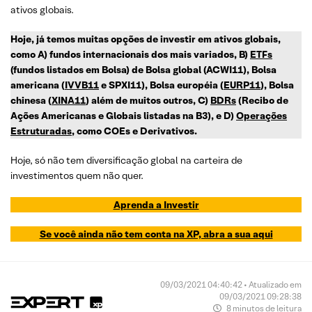
ativos globais.
Hoje, já temos muitas opções de investir em ativos globais,
como A) fundos internacionais dos mais variados, B)
ETFs
(fundos listados em Bolsa) de Bolsa global (ACWI11), Bolsa
americana (
IVVB11
e SPXI11), Bolsa européia (
EURP11
), Bolsa
chinesa (
XINA11
) além de muitos outros, C)
BDRs
(Recibo de
Ações Americanas e Globais listadas na B3), e D)
Operações
Estruturadas
, como COEs e Derivativos.
Hoje, só não tem diversificação global na carteira de
investimentos quem não quer.
Aprenda a Investir
Se você ainda não tem conta na XP, abra a sua aqui
09/03/2021 04:40:42 • Atualizado em
09/03/2021 09:28:38
8 minutos de leitura