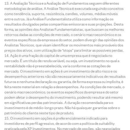
A Avaliação Técnica e a Avaliação de Fundamentos seguem diferentes
metodologias de análise. A Análise Técnica é executada seguindo conceitos
como tendência, suporte, resistência, candles, volumes, médias móveis
entre outros. Já a Análise Fundamentalista utiliza como informação os
resultados divulgados pelas companhias emissoras e suas projeções. Desta
forma, as opiniões dos Analistas Fundamentalistas, que buscam os melhores
retornos dadas as condições de mercado, o cenário macroeconômico e os
eventos específicos da empresa e do setor, podem divergir das opiniões dos
Analistas Técnicos, que visam identificar os movimentos mais prováveis dos
preços dos ativos, com utilização de “stops” para limitar as possíveis perdas.
Ação é uma fração do capital de uma empresa que é negociada no
mercado. É um título de renda variável, ou seja, um investimento no qual a
rentabilidade não é preestabelecida, varia conforme as cotações de
mercado. O investimento em ações é um investimento de alto risco e os
desempenhos anteriores não são necessariamente indicativos de resultados
futuros e nenhuma declaração ou garantia, de forma expressa ou implícita, é
feita neste material em relação a desempenhos. As condições de mercado, o
cenário macroeconômico, os eventos específicos da empresa e do setor
podem afetar o desempenho do investimento, podendo resultar até mesmo
em significativas perdas patrimoniais. A duração recomendada para o
investimento é de médio-longo prazo. Não há quaisquer garantias sobre o
patrimônio do cliente neste tipo de produto.
O investimento em opções é preferencialmente indicado para
investidores de perfil agressivo, de acordo com a política de suitability
praticada pela XP Investimentos. No mercado de opções, são negociados