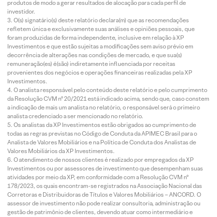
produtos de modo a gerar resultados de alocação para cada perfil de
investidor.
O(s) signatário(s) deste relatório declara(m) que as recomendações
refletem única e exclusivamente suas análises e opiniões pessoais, que
foram produzidas de forma independente, inclusive em relação à XP
Investimentos e que estão sujeitas a modificações sem aviso prévio em
decorrência de alterações nas condições de mercado, e que sua(s)
remuneração(es) é(são) indiretamente influenciada por receitas
provenientes dos negócios e operações financeiras realizadas pela XP
Investimentos.
O analista responsável pelo conteúdo deste relatório e pelo cumprimento
da Resolução CVM nº 20/2021 está indicado acima, sendo que, caso constem
a indicação de mais um analista no relatório, o responsável será o primeiro
analista credenciado a ser mencionado no relatório.
Os analistas da XP Investimentos estão obrigados ao cumprimento de
todas as regras previstas no Código de Conduta da APIMEC Brasil para o
Analista de Valores Mobiliários e na Política de Conduta dos Analistas de
Valores Mobiliários da XP Investimentos.
O atendimento de nossos clientes é realizado por empregados da XP
Investimentos ou por assessores de investimento que desempenham suas
atividades por meio da XP, em conformidade com a Resolução CVM nº
178/2023, os quais encontram-se registrados na Associação Nacional das
Corretoras e Distribuidoras de Títulos e Valores Mobiliários – ANCORD. O
assessor de investimento não pode realizar consultoria, administração ou
gestão de patrimônio de clientes, devendo atuar como intermediário e