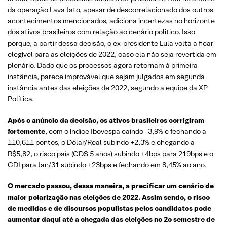
da operação Lava Jato, apesar de descorrelacionado dos outros
acontecimentos mencionados, adiciona incertezas no horizonte
dos ativos brasileiros com relação ao cenário politico. Isso
porque, a partir dessa decisão, o ex-presidente Lula volta a ficar
elegível para as eleições de 2022, caso ela não seja revertida em
plenário. Dado que os processos agora retornam à primeira
instância, parece improvável que sejam julgados em segunda
instância antes das eleições de 2022, segundo a equipe da XP
Política.
Após o anúncio da decisão, os ativos brasileiros corrigiram
fortemente
, com o índice Ibovespa caindo -3,9% e fechando a
110,611 pontos, o Dólar/Real subindo +2,3% e chegando a
R$5,82, o risco país (CDS 5 anos) subindo +4bps para 219bps e o
CDI para Jan/31 subindo +23bps e fechando em 8,45% ao ano.
O mercado passou, dessa maneira, a precificar um cenário de
maior polarização nas eleições de 2022. Assim sendo, o risco
de medidas e de discursos populistas pelos candidatos pode
aumentar daqui até a chegada das eleições no 2o semestre de