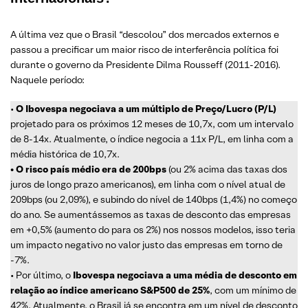
A última vez que o Brasil “descolou” dos mercados externos e
passou a precificar um maior risco de interferência política foi
durante o governo da Presidente Dilma Rousseff (2011-2016).
Naquele período:
•
O Ibovespa negociava a um múltiplo de Preço/Lucro (P/L)
projetado para os próximos 12 meses de 10,7x, com um intervalo
de 8-14x. Atualmente, o índice negocia a 11x P/L, em linha com a
média histórica de 10,7x.
• O risco país médio era de 200bps
(ou 2% acima das taxas dos
juros de longo prazo americanos), em linha com o nível atual de
209bps (ou 2,09%), e subindo do nível de 140bps (1,4%) no começo
do ano. Se aumentássemos as taxas de desconto das empresas
em +0,5% (aumento do para os 2%) nos nossos modelos, isso teria
um impacto negativo no valor justo das empresas em torno de
-7%.
• Por último, o
Ibovespa negociava a uma média de desconto em
relação ao índice americano S&P500 de 25%
, com um mínimo de
42%. Atualmente, o Brasil já se encontra em um nível de desconto