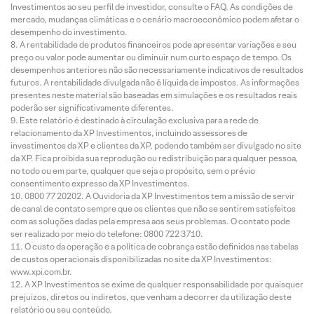
Investimentos ao seu perfil de investidor, consulte o FAQ. As condições de
mercado, mudanças climáticas e o cenário macroeconômico podem afetar o
desempenho do investimento.
A rentabilidade de produtos financeiros pode apresentar variações e seu
preço ou valor pode aumentar ou diminuir num curto espaço de tempo. Os
desempenhos anteriores não são necessariamente indicativos de resultados
futuros. A rentabilidade divulgada não é líquida de impostos. As informações
presentes neste material são baseadas em simulações e os resultados reais
poderão ser significativamente diferentes.
Este relatório é destinado à circulação exclusiva para a rede de
relacionamento da XP Investimentos, incluindo assessores de
investimentos da XP e clientes da XP, podendo também ser divulgado no site
da XP. Fica proibida sua reprodução ou redistribuição para qualquer pessoa,
no todo ou em parte, qualquer que seja o propósito, sem o prévio
consentimento expresso da XP Investimentos.
0800 77 20202. A Ouvidoria da XP Investimentos tem a missão de servir
de canal de contato sempre que os clientes que não se sentirem satisfeitos
com as soluções dadas pela empresa aos seus problemas. O contato pode
ser realizado por meio do telefone: 0800 722 3710.
O custo da operação e a política de cobrança estão definidos nas tabelas
de custos operacionais disponibilizadas no site da XP Investimentos:
www.xpi.com.br.
A XP Investimentos se exime de qualquer responsabilidade por quaisquer
prejuízos, diretos ou indiretos, que venham a decorrer da utilização deste
relatório ou seu conteúdo.