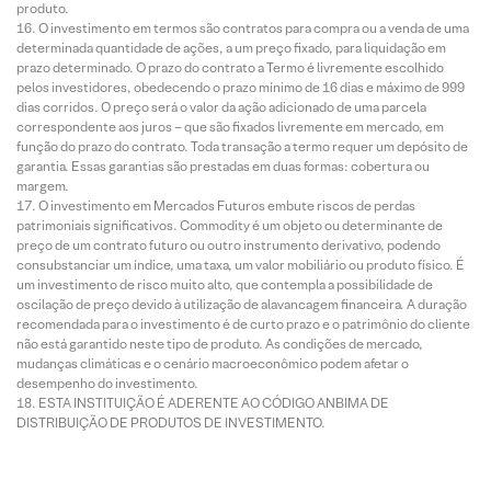
produto.
O investimento em termos são contratos para compra ou a venda de uma
determinada quantidade de ações, a um preço fixado, para liquidação em
prazo determinado. O prazo do contrato a Termo é livremente escolhido
pelos investidores, obedecendo o prazo mínimo de 16 dias e máximo de 999
dias corridos. O preço será o valor da ação adicionado de uma parcela
correspondente aos juros – que são fixados livremente em mercado, em
função do prazo do contrato. Toda transação a termo requer um depósito de
garantia. Essas garantias são prestadas em duas formas: cobertura ou
margem.
O investimento em Mercados Futuros embute riscos de perdas
patrimoniais significativos. Commodity é um objeto ou determinante de
preço de um contrato futuro ou outro instrumento derivativo, podendo
consubstanciar um índice, uma taxa, um valor mobiliário ou produto físico. É
um investimento de risco muito alto, que contempla a possibilidade de
oscilação de preço devido à utilização de alavancagem financeira. A duração
recomendada para o investimento é de curto prazo e o patrimônio do cliente
não está garantido neste tipo de produto. As condições de mercado,
mudanças climáticas e o cenário macroeconômico podem afetar o
desempenho do investimento.
ESTA INSTITUIÇÃO É ADERENTE AO CÓDIGO ANBIMA DE
DISTRIBUIÇÃO DE PRODUTOS DE INVESTIMENTO.