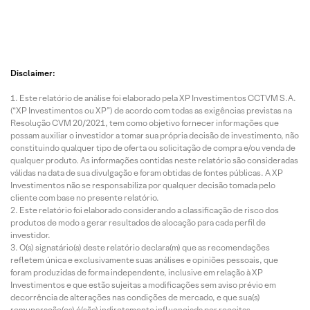
Disclaimer:
Este relatório de análise foi elaborado pela XP Investimentos CCTVM S.A.
(“XP Investimentos ou XP”) de acordo com todas as exigências previstas na
Resolução CVM 20/2021, tem como objetivo fornecer informações que
possam auxiliar o investidor a tomar sua própria decisão de investimento, não
constituindo qualquer tipo de oferta ou solicitação de compra e/ou venda de
qualquer produto. As informações contidas neste relatório são consideradas
válidas na data de sua divulgação e foram obtidas de fontes públicas. A XP
Investimentos não se responsabiliza por qualquer decisão tomada pelo
cliente com base no presente relatório.
Este relatório foi elaborado considerando a classificação de risco dos
produtos de modo a gerar resultados de alocação para cada perfil de
investidor.
O(s) signatário(s) deste relatório declara(m) que as recomendações
refletem única e exclusivamente suas análises e opiniões pessoais, que
foram produzidas de forma independente, inclusive em relação à XP
Investimentos e que estão sujeitas a modificações sem aviso prévio em
decorrência de alterações nas condições de mercado, e que sua(s)
remuneração(es) é(são) indiretamente influenciada por receitas