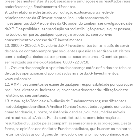
presentes neste material são baseadas em simulações e os resultados reais
poderão ser significativamente diferentes.
Este relatório é destinado à circulação exclusiva para a rede de
relacionamento da XP Investimentos, incluindo assessores de
investimentos da XP e clientes da XP, podendo também ser divulgado no site
da XP. Fica proibida sua reprodução ou redistribuição para qualquer pessoa,
no todo ou em parte, qualquer que seja o propósito, sem o prévio
consentimento expresso da XP Investimentos.
0800 77 20202. A Ouvidoria da XP Investimentos tem a missão de servir
de canal de contato sempre que os clientes que não se sentirem satisfeitos
com as soluções dadas pela empresa aos seus problemas. O contato pode
ser realizado por meio do telefone: 0800 722 3710.
O custo da operação e a política de cobrança estão definidos nas tabelas
de custos operacionais disponibilizadas no site da XP Investimentos:
www.xpi.com.br.
A XP Investimentos se exime de qualquer responsabilidade por quaisquer
prejuízos, diretos ou indiretos, que venham a decorrer da utilização deste
relatório ou seu conteúdo.
A Avaliação Técnica e a Avaliação de Fundamentos seguem diferentes
metodologias de análise. A Análise Técnica é executada seguindo conceitos
como tendência, suporte, resistência, candles, volumes, médias móveis
entre outros. Já a Análise Fundamentalista utiliza como informação os
resultados divulgados pelas companhias emissoras e suas projeções. Desta
forma, as opiniões dos Analistas Fundamentalistas, que buscam os melhores
retornos dadas as condições de mercado, o cenário macroeconômico e os