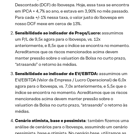
Descontado (DCF) do Ibovespa. Hoje, essa taxa se encontra
em IPCA + 4,7% ao ano, e estava em 3,90% no mês passado.
Para cada +/-1% nessa taxa, o valor justo do Ibovespa em
nosso DCF mexe em cerca de 13%.
Sensibilidade ao indicador de Preço/Lucro:
assumimos
um P/L de 9,5x agora para o Ibovespa, vs. 12x
anteriormente, e 8,5x que o índice se encontra no momento.
Acreditamos que os riscos mencionados acima devem
manter pressão sobre o valuation da Bolsa no curto prazo,
“atrasando” o retorno às médias.
Sensibilidade ao indicador de EV/EBITDA:
assumimos um
EV/EBITDA (Valor da Empresa / Lucro Operacional) de 6,0x
agora para o Ibovespa, vs. 7,0x anteriormente, e 5,5x que o
índice se encontra no momento. Acreditamos que os riscos
mencionados acima devem manter pressão sobre o
valuation da Bolsa no curto prazo, “atrasando” o retorno às
médias.
Cenário otimista, base e pessimista
: também fizemos uma
análise de cenários para o Ibovespa, assumindo um cenário
pessimista, base e otimista. No cenário base, utilizamos as