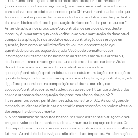
atribuir uma pontuação máxima de risco para cada perfil de investidor
(conservador, moderado e agressivo), bem como uma pontuação de risco
para cada um dos produtos oferecidos pela XP Investimentos, de modo que
todos os clientes possam ter acesso a todos os produtos, desde que dentro
das quantidades e limites da pontuação de risco definidas para o seu perfil.
Antes de aplicar nos produtos e/ou contratar os serviços objeto deste
material, é importante que você verifique se a sua pontuação de risco atual
comporta a aplicação nos produtos e/ou a contratação dos serviços em
questão, bem como se há limitações de volume, concentração e/ou
quantidade para a aplicação desejada. Você pode consultar essas
informações diretamente no momento da transmissão da sua ordem ou,
ainda, consultando o risco geral da sua carteira na tela de carteira (Visão
Risco). Caso a sua pontuação de risco atual não comporte a
aplicação/contratação pretendida, ou caso existam limitações em relação à
quantidade e/ou volume financeiro para a referida aplicação/contratação, isto
significa que, com base na composição atual da sua carteira, esta
aplicação/contratação não está adequada ao seu perfil. Em caso de dúvidas
sobre o processo de adequação dos produtos oferecidos pela XP
Investimentos ao seu perfil de investidor, consulte o FAQ. As condições de
mercado, mudanças climáticas e o cenário macroeconômico podem afetar o
desempenho do investimento.
A rentabilidade de produtos financeiros pode apresentar variações e seu
preço ou valor pode aumentar ou diminuir num curto espaço de tempo. Os
desempenhos anteriores não são necessariamente indicativos de resultados
futuros. A rentabilidade divulgada não é líquida de impostos. As informações