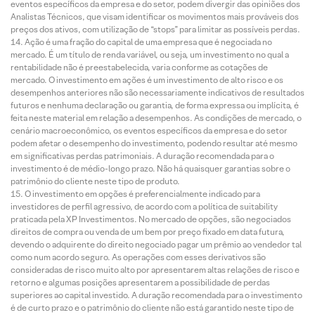
eventos específicos da empresa e do setor, podem divergir das opiniões dos
Analistas Técnicos, que visam identificar os movimentos mais prováveis dos
preços dos ativos, com utilização de “stops” para limitar as possíveis perdas.
Ação é uma fração do capital de uma empresa que é negociada no
mercado. É um título de renda variável, ou seja, um investimento no qual a
rentabilidade não é preestabelecida, varia conforme as cotações de
mercado. O investimento em ações é um investimento de alto risco e os
desempenhos anteriores não são necessariamente indicativos de resultados
futuros e nenhuma declaração ou garantia, de forma expressa ou implícita, é
feita neste material em relação a desempenhos. As condições de mercado, o
cenário macroeconômico, os eventos específicos da empresa e do setor
podem afetar o desempenho do investimento, podendo resultar até mesmo
em significativas perdas patrimoniais. A duração recomendada para o
investimento é de médio-longo prazo. Não há quaisquer garantias sobre o
patrimônio do cliente neste tipo de produto.
O investimento em opções é preferencialmente indicado para
investidores de perfil agressivo, de acordo com a política de suitability
praticada pela XP Investimentos. No mercado de opções, são negociados
direitos de compra ou venda de um bem por preço fixado em data futura,
devendo o adquirente do direito negociado pagar um prêmio ao vendedor tal
como num acordo seguro. As operações com esses derivativos são
consideradas de risco muito alto por apresentarem altas relações de risco e
retorno e algumas posições apresentarem a possibilidade de perdas
superiores ao capital investido. A duração recomendada para o investimento
é de curto prazo e o patrimônio do cliente não está garantido neste tipo de