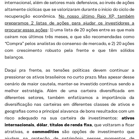
internacional, além de setores mais defensivos, ao invés de ações
altamente cíclicas que se valorizaram durante o início do ciclo de
recuperação econômica.
No nosso último Raio XP, também
preparamos 2 listas de ações para ajudar os investidores a
procurar essas ações
: 1) uma lista de 20 ações entre as que mais
caíram nos últimos três meses, e que são recomendadas como
“Compra” pelos analistas do consenso de mercado, e 2) 20 ações
com crescimento robusto pela frente e que têm sólidos
balanços.
Daqui pra frente, as tensões políticas devem continuar a
pressionar os ativos brasileiros no curto prazo. Mas apesar desse
cenário de maior cautela, manter-se investido continua sendo a
melhor estratégia. Além de uma carteira diversificada em
diferentes setores, também enfatizamos a importância da
diversificação nas carteiras em diferentes classes de ativos e
geografias como a principal alavanca de bons resultados com um
risco adequado na sua carteira de investimentos:
ativos
internacionais
,
dólar
,
títulos de renda fixa
, que voltaram a ficar
atrativas, e
commodities
são opções de investimento que
ajudam na proteção de patrimônio nesses momentos de