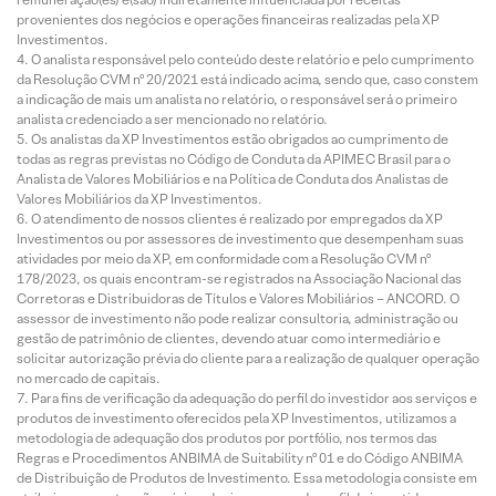
provenientes dos negócios e operações financeiras realizadas pela XP
Investimentos.
O analista responsável pelo conteúdo deste relatório e pelo cumprimento
da Resolução CVM nº 20/2021 está indicado acima, sendo que, caso constem
a indicação de mais um analista no relatório, o responsável será o primeiro
analista credenciado a ser mencionado no relatório.
Os analistas da XP Investimentos estão obrigados ao cumprimento de
todas as regras previstas no Código de Conduta da APIMEC Brasil para o
Analista de Valores Mobiliários e na Política de Conduta dos Analistas de
Valores Mobiliários da XP Investimentos.
O atendimento de nossos clientes é realizado por empregados da XP
Investimentos ou por assessores de investimento que desempenham suas
atividades por meio da XP, em conformidade com a Resolução CVM nº
178/2023, os quais encontram-se registrados na Associação Nacional das
Corretoras e Distribuidoras de Títulos e Valores Mobiliários – ANCORD. O
assessor de investimento não pode realizar consultoria, administração ou
gestão de patrimônio de clientes, devendo atuar como intermediário e
solicitar autorização prévia do cliente para a realização de qualquer operação
no mercado de capitais.
Para fins de verificação da adequação do perfil do investidor aos serviços e
produtos de investimento oferecidos pela XP Investimentos, utilizamos a
metodologia de adequação dos produtos por portfólio, nos termos das
Regras e Procedimentos ANBIMA de Suitability nº 01 e do Código ANBIMA
de Distribuição de Produtos de Investimento. Essa metodologia consiste em