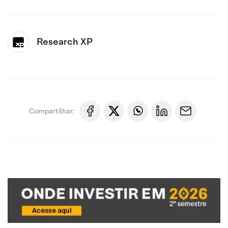
Research XP
Compartilhar: