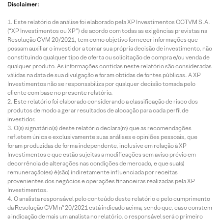
Disclaimer:
Este relatório de análise foi elaborado pela XP Investimentos CCTVM S.A.
(“XP Investimentos ou XP”) de acordo com todas as exigências previstas na
Resolução CVM 20/2021, tem como objetivo fornecer informações que
possam auxiliar o investidor a tomar sua própria decisão de investimento, não
constituindo qualquer tipo de oferta ou solicitação de compra e/ou venda de
qualquer produto. As informações contidas neste relatório são consideradas
válidas na data de sua divulgação e foram obtidas de fontes públicas. A XP
Investimentos não se responsabiliza por qualquer decisão tomada pelo
cliente com base no presente relatório.
Este relatório foi elaborado considerando a classificação de risco dos
produtos de modo a gerar resultados de alocação para cada perfil de
investidor.
O(s) signatário(s) deste relatório declara(m) que as recomendações
refletem única e exclusivamente suas análises e opiniões pessoais, que
foram produzidas de forma independente, inclusive em relação à XP
Investimentos e que estão sujeitas a modificações sem aviso prévio em
decorrência de alterações nas condições de mercado, e que sua(s)
remuneração(es) é(são) indiretamente influenciada por receitas
provenientes dos negócios e operações financeiras realizadas pela XP
Investimentos.
O analista responsável pelo conteúdo deste relatório e pelo cumprimento
da Resolução CVM nº 20/2021 está indicado acima, sendo que, caso constem
a indicação de mais um analista no relatório, o responsável será o primeiro