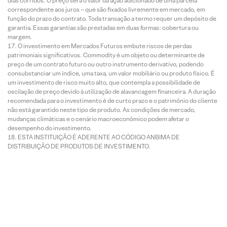
dias corridos. O preço será o valor da ação adicionado de uma parcela
correspondente aos juros – que são fixados livremente em mercado, em
função do prazo do contrato. Toda transação a termo requer um depósito de
garantia. Essas garantias são prestadas em duas formas: cobertura ou
margem.
O investimento em Mercados Futuros embute riscos de perdas
patrimoniais significativos. Commodity é um objeto ou determinante de
preço de um contrato futuro ou outro instrumento derivativo, podendo
consubstanciar um índice, uma taxa, um valor mobiliário ou produto físico. É
um investimento de risco muito alto, que contempla a possibilidade de
oscilação de preço devido à utilização de alavancagem financeira. A duração
recomendada para o investimento é de curto prazo e o patrimônio do cliente
não está garantido neste tipo de produto. As condições de mercado,
mudanças climáticas e o cenário macroeconômico podem afetar o
desempenho do investimento.
ESTA INSTITUIÇÃO É ADERENTE AO CÓDIGO ANBIMA DE
DISTRIBUIÇÃO DE PRODUTOS DE INVESTIMENTO.