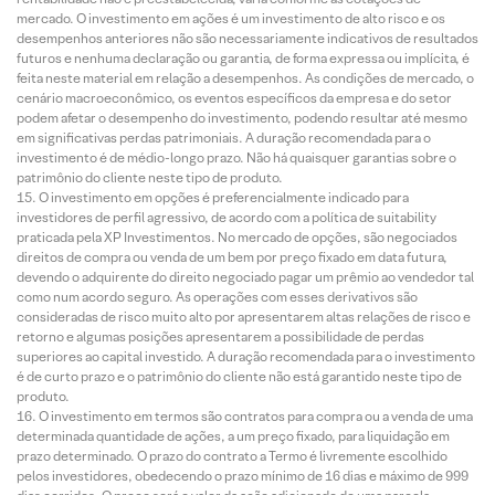
mercado. O investimento em ações é um investimento de alto risco e os
desempenhos anteriores não são necessariamente indicativos de resultados
futuros e nenhuma declaração ou garantia, de forma expressa ou implícita, é
feita neste material em relação a desempenhos. As condições de mercado, o
cenário macroeconômico, os eventos específicos da empresa e do setor
podem afetar o desempenho do investimento, podendo resultar até mesmo
em significativas perdas patrimoniais. A duração recomendada para o
investimento é de médio-longo prazo. Não há quaisquer garantias sobre o
patrimônio do cliente neste tipo de produto.
O investimento em opções é preferencialmente indicado para
investidores de perfil agressivo, de acordo com a política de suitability
praticada pela XP Investimentos. No mercado de opções, são negociados
direitos de compra ou venda de um bem por preço fixado em data futura,
devendo o adquirente do direito negociado pagar um prêmio ao vendedor tal
como num acordo seguro. As operações com esses derivativos são
consideradas de risco muito alto por apresentarem altas relações de risco e
retorno e algumas posições apresentarem a possibilidade de perdas
superiores ao capital investido. A duração recomendada para o investimento
é de curto prazo e o patrimônio do cliente não está garantido neste tipo de
produto.
O investimento em termos são contratos para compra ou a venda de uma
determinada quantidade de ações, a um preço fixado, para liquidação em
prazo determinado. O prazo do contrato a Termo é livremente escolhido
pelos investidores, obedecendo o prazo mínimo de 16 dias e máximo de 999