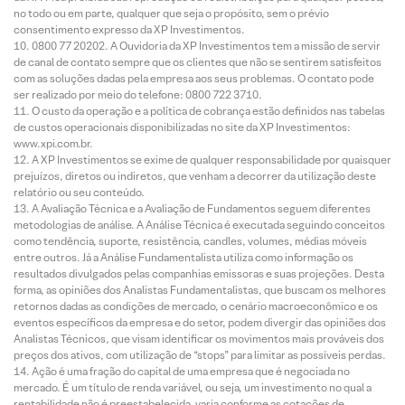
no todo ou em parte, qualquer que seja o propósito, sem o prévio
consentimento expresso da XP Investimentos.
0800 77 20202. A Ouvidoria da XP Investimentos tem a missão de servir
de canal de contato sempre que os clientes que não se sentirem satisfeitos
com as soluções dadas pela empresa aos seus problemas. O contato pode
ser realizado por meio do telefone: 0800 722 3710.
O custo da operação e a política de cobrança estão definidos nas tabelas
de custos operacionais disponibilizadas no site da XP Investimentos:
www.xpi.com.br.
A XP Investimentos se exime de qualquer responsabilidade por quaisquer
prejuízos, diretos ou indiretos, que venham a decorrer da utilização deste
relatório ou seu conteúdo.
A Avaliação Técnica e a Avaliação de Fundamentos seguem diferentes
metodologias de análise. A Análise Técnica é executada seguindo conceitos
como tendência, suporte, resistência, candles, volumes, médias móveis
entre outros. Já a Análise Fundamentalista utiliza como informação os
resultados divulgados pelas companhias emissoras e suas projeções. Desta
forma, as opiniões dos Analistas Fundamentalistas, que buscam os melhores
retornos dadas as condições de mercado, o cenário macroeconômico e os
eventos específicos da empresa e do setor, podem divergir das opiniões dos
Analistas Técnicos, que visam identificar os movimentos mais prováveis dos
preços dos ativos, com utilização de “stops” para limitar as possíveis perdas.
Ação é uma fração do capital de uma empresa que é negociada no
mercado. É um título de renda variável, ou seja, um investimento no qual a
rentabilidade não é preestabelecida, varia conforme as cotações de