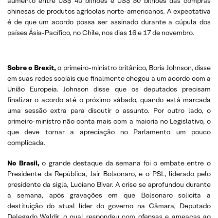
aumento entre US$ 40 bilhões e US$ 50 bilhões das compras
chinesas de produtos agrícolas norte-americanos. A expectativa
é de que um acordo possa ser assinado durante a cúpula dos
países Ásia-Pacífico, no Chile, nos dias 16 e 17 de novembro.
Sobre o Brexit,
o primeiro-ministro britânico, Boris Johnson, disse
em suas redes sociais que finalmente chegou a um acordo com a
União Europeia. Johnson disse que os deputados precisam
finalizar o acordo até o ‪próximo sábado, quando está marcada
uma sessão extra para discutir o assunto. Por outro lado, o
primeiro-ministro não conta mais com a maioria no Legislativo, o
que deve tornar a apreciação no Parlamento um pouco
complicada.
No Brasil,
o grande destaque da semana foi o embate entre o
Presidente da República, Jair Bolsonaro, e o PSL, liderado pelo
presidente da sigla, Luciano Bivar. A crise se aprofundou durante
a semana, após gravações em que Bolsonaro solicita a
destituição do atual líder do governo na Câmara, Deputado
Delegado Waldir, o qual respondeu com ofensas e ameaças ao