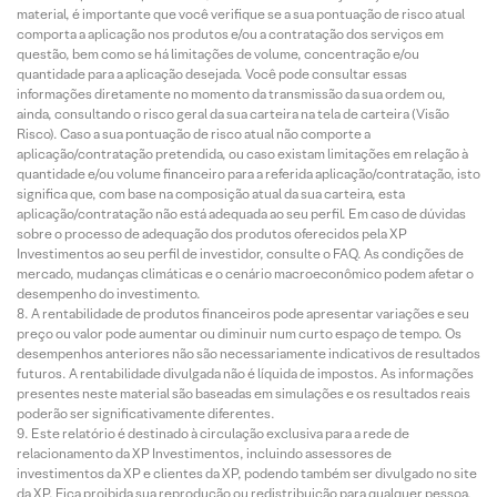
material, é importante que você verifique se a sua pontuação de risco atual
comporta a aplicação nos produtos e/ou a contratação dos serviços em
questão, bem como se há limitações de volume, concentração e/ou
quantidade para a aplicação desejada. Você pode consultar essas
informações diretamente no momento da transmissão da sua ordem ou,
ainda, consultando o risco geral da sua carteira na tela de carteira (Visão
Risco). Caso a sua pontuação de risco atual não comporte a
aplicação/contratação pretendida, ou caso existam limitações em relação à
quantidade e/ou volume financeiro para a referida aplicação/contratação, isto
significa que, com base na composição atual da sua carteira, esta
aplicação/contratação não está adequada ao seu perfil. Em caso de dúvidas
sobre o processo de adequação dos produtos oferecidos pela XP
Investimentos ao seu perfil de investidor, consulte o FAQ. As condições de
mercado, mudanças climáticas e o cenário macroeconômico podem afetar o
desempenho do investimento.
A rentabilidade de produtos financeiros pode apresentar variações e seu
preço ou valor pode aumentar ou diminuir num curto espaço de tempo. Os
desempenhos anteriores não são necessariamente indicativos de resultados
futuros. A rentabilidade divulgada não é líquida de impostos. As informações
presentes neste material são baseadas em simulações e os resultados reais
poderão ser significativamente diferentes.
Este relatório é destinado à circulação exclusiva para a rede de
relacionamento da XP Investimentos, incluindo assessores de
investimentos da XP e clientes da XP, podendo também ser divulgado no site
da XP. Fica proibida sua reprodução ou redistribuição para qualquer pessoa,