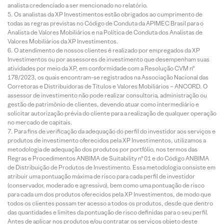
analista credenciado a ser mencionado no relatório.
Os analistas da XP Investimentos estão obrigados ao cumprimento de
todas as regras previstas no Código de Conduta da APIMEC Brasil para o
Analista de Valores Mobiliários e na Política de Conduta dos Analistas de
Valores Mobiliários da XP Investimentos.
O atendimento de nossos clientes é realizado por empregados da XP
Investimentos ou por assessores de investimento que desempenham suas
atividades por meio da XP, em conformidade com a Resolução CVM nº
178/2023, os quais encontram-se registrados na Associação Nacional das
Corretoras e Distribuidoras de Títulos e Valores Mobiliários – ANCORD. O
assessor de investimento não pode realizar consultoria, administração ou
gestão de patrimônio de clientes, devendo atuar como intermediário e
solicitar autorização prévia do cliente para a realização de qualquer operação
no mercado de capitais.
Para fins de verificação da adequação do perfil do investidor aos serviços e
produtos de investimento oferecidos pela XP Investimentos, utilizamos a
metodologia de adequação dos produtos por portfólio, nos termos das
Regras e Procedimentos ANBIMA de Suitability nº 01 e do Código ANBIMA
de Distribuição de Produtos de Investimento. Essa metodologia consiste em
atribuir uma pontuação máxima de risco para cada perfil de investidor
(conservador, moderado e agressivo), bem como uma pontuação de risco
para cada um dos produtos oferecidos pela XP Investimentos, de modo que
todos os clientes possam ter acesso a todos os produtos, desde que dentro
das quantidades e limites da pontuação de risco definidas para o seu perfil.
Antes de aplicar nos produtos e/ou contratar os serviços objeto deste