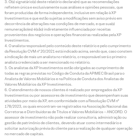
O(s) signatário(s) deste relatório declara(m) que as recomendações
refletem única e exclusivamente suas análises e opiniões pessoais, que
foram produzidas de forma independente, inclusive em relação à XP
Investimentos e que estão sujeitas a modificações sem aviso prévio em
decorrência de alterações nas condições de mercado, e que sua(s)
remuneração(es) é(são) indiretamente influenciada por receitas
provenientes dos negócios e operações financeiras realizadas pela XP
Investimentos.
O analista responsável pelo conteúdo deste relatório e pelo cumprimento
da Resolução CVM nº 20/2021 está indicado acima, sendo que, caso constem
a indicação de mais um analista no relatório, o responsável será o primeiro
analista credenciado a ser mencionado no relatório.
Os analistas da XP Investimentos estão obrigados ao cumprimento de
todas as regras previstas no Código de Conduta da APIMEC Brasil para o
Analista de Valores Mobiliários e na Política de Conduta dos Analistas de
Valores Mobiliários da XP Investimentos.
O atendimento de nossos clientes é realizado por empregados da XP
Investimentos ou por assessores de investimento que desempenham suas
atividades por meio da XP, em conformidade com a Resolução CVM nº
178/2023, os quais encontram-se registrados na Associação Nacional das
Corretoras e Distribuidoras de Títulos e Valores Mobiliários – ANCORD. O
assessor de investimento não pode realizar consultoria, administração ou
gestão de patrimônio de clientes, devendo atuar como intermediário e
solicitar autorização prévia do cliente para a realização de qualquer operação
no mercado de capitais.