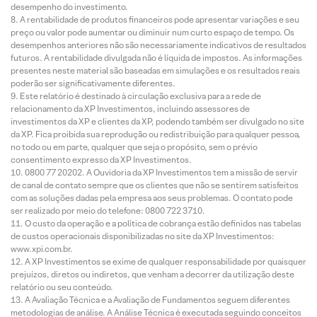
desempenho do investimento.
A rentabilidade de produtos financeiros pode apresentar variações e seu
preço ou valor pode aumentar ou diminuir num curto espaço de tempo. Os
desempenhos anteriores não são necessariamente indicativos de resultados
futuros. A rentabilidade divulgada não é líquida de impostos. As informações
presentes neste material são baseadas em simulações e os resultados reais
poderão ser significativamente diferentes.
Este relatório é destinado à circulação exclusiva para a rede de
relacionamento da XP Investimentos, incluindo assessores de
investimentos da XP e clientes da XP, podendo também ser divulgado no site
da XP. Fica proibida sua reprodução ou redistribuição para qualquer pessoa,
no todo ou em parte, qualquer que seja o propósito, sem o prévio
consentimento expresso da XP Investimentos.
0800 77 20202. A Ouvidoria da XP Investimentos tem a missão de servir
de canal de contato sempre que os clientes que não se sentirem satisfeitos
com as soluções dadas pela empresa aos seus problemas. O contato pode
ser realizado por meio do telefone: 0800 722 3710.
O custo da operação e a política de cobrança estão definidos nas tabelas
de custos operacionais disponibilizadas no site da XP Investimentos:
www.xpi.com.br.
A XP Investimentos se exime de qualquer responsabilidade por quaisquer
prejuízos, diretos ou indiretos, que venham a decorrer da utilização deste
relatório ou seu conteúdo.
A Avaliação Técnica e a Avaliação de Fundamentos seguem diferentes
metodologias de análise. A Análise Técnica é executada seguindo conceitos