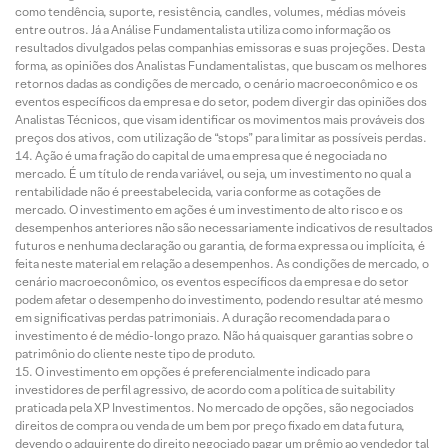
como tendência, suporte, resistência, candles, volumes, médias móveis
entre outros. Já a Análise Fundamentalista utiliza como informação os
resultados divulgados pelas companhias emissoras e suas projeções. Desta
forma, as opiniões dos Analistas Fundamentalistas, que buscam os melhores
retornos dadas as condições de mercado, o cenário macroeconômico e os
eventos específicos da empresa e do setor, podem divergir das opiniões dos
Analistas Técnicos, que visam identificar os movimentos mais prováveis dos
preços dos ativos, com utilização de “stops” para limitar as possíveis perdas.
Ação é uma fração do capital de uma empresa que é negociada no
mercado. É um título de renda variável, ou seja, um investimento no qual a
rentabilidade não é preestabelecida, varia conforme as cotações de
mercado. O investimento em ações é um investimento de alto risco e os
desempenhos anteriores não são necessariamente indicativos de resultados
futuros e nenhuma declaração ou garantia, de forma expressa ou implícita, é
feita neste material em relação a desempenhos. As condições de mercado, o
cenário macroeconômico, os eventos específicos da empresa e do setor
podem afetar o desempenho do investimento, podendo resultar até mesmo
em significativas perdas patrimoniais. A duração recomendada para o
investimento é de médio-longo prazo. Não há quaisquer garantias sobre o
patrimônio do cliente neste tipo de produto.
O investimento em opções é preferencialmente indicado para
investidores de perfil agressivo, de acordo com a política de suitability
praticada pela XP Investimentos. No mercado de opções, são negociados
direitos de compra ou venda de um bem por preço fixado em data futura,
devendo o adquirente do direito negociado pagar um prêmio ao vendedor tal