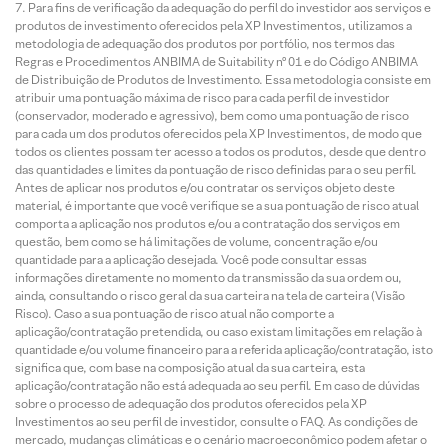
Para fins de verificação da adequação do perfil do investidor aos serviços e
produtos de investimento oferecidos pela XP Investimentos, utilizamos a
metodologia de adequação dos produtos por portfólio, nos termos das
Regras e Procedimentos ANBIMA de Suitability nº 01 e do Código ANBIMA
de Distribuição de Produtos de Investimento. Essa metodologia consiste em
atribuir uma pontuação máxima de risco para cada perfil de investidor
(conservador, moderado e agressivo), bem como uma pontuação de risco
para cada um dos produtos oferecidos pela XP Investimentos, de modo que
todos os clientes possam ter acesso a todos os produtos, desde que dentro
das quantidades e limites da pontuação de risco definidas para o seu perfil.
Antes de aplicar nos produtos e/ou contratar os serviços objeto deste
material, é importante que você verifique se a sua pontuação de risco atual
comporta a aplicação nos produtos e/ou a contratação dos serviços em
questão, bem como se há limitações de volume, concentração e/ou
quantidade para a aplicação desejada. Você pode consultar essas
informações diretamente no momento da transmissão da sua ordem ou,
ainda, consultando o risco geral da sua carteira na tela de carteira (Visão
Risco). Caso a sua pontuação de risco atual não comporte a
aplicação/contratação pretendida, ou caso existam limitações em relação à
quantidade e/ou volume financeiro para a referida aplicação/contratação, isto
significa que, com base na composição atual da sua carteira, esta
aplicação/contratação não está adequada ao seu perfil. Em caso de dúvidas
sobre o processo de adequação dos produtos oferecidos pela XP
Investimentos ao seu perfil de investidor, consulte o FAQ. As condições de
mercado, mudanças climáticas e o cenário macroeconômico podem afetar o