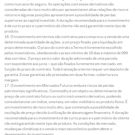
como num acordo seguro. As operações com esses derivativos são
consideradas de risco muito alto por apresentarem altas relações de risco e
retorno e algumas posições apresentarem a possibilidade de perdas
superiores ao capital investido. A duração recomendada para o investimento
é de curto prazo e o patrimônio do cliente não está garantido neste tipo de
produto.
O investimento em termos são contratos para compra ou a venda de uma
determinada quantidade de ações, a um preço fixado, para liquidação em
prazo determinado. O prazo do contrato a Termo é livremente escolhido
pelos investidores, obedecendo o prazo mínimo de 16 dias e máximo de 999
dias corridos. O preço será o valor da ação adicionado de uma parcela
correspondente aos juros – que são fixados livremente em mercado, em
função do prazo do contrato. Toda transação a termo requer um depósito de
garantia. Essas garantias são prestadas em duas formas: cobertura ou
margem.
O investimento em Mercados Futuros embute riscos de perdas
patrimoniais significativos. Commodity é um objeto ou determinante de
preço de um contrato futuro ou outro instrumento derivativo, podendo
consubstanciar um índice, uma taxa, um valor mobiliário ou produto físico. É
um investimento de risco muito alto, que contempla a possibilidade de
oscilação de preço devido à utilização de alavancagem financeira. A duração
recomendada para o investimento é de curto prazo e o patrimônio do cliente
não está garantido neste tipo de produto. As condições de mercado,
mudanças climáticas e o cenário macroeconômico podem afetar o
desempenho do investimento.