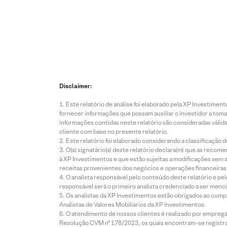
Disclaimer:
Este relatório de análise foi elaborado pela XP Investim
fornecer informações que possam auxiliar o investidor a toma
informações contidas neste relatório são consideradas válida
cliente com base no presente relatório.
Este relatório foi elaborado considerando a classificação d
O(s) signatário(s) deste relatório declara(m) que as reco
à XP Investimentos e que estão sujeitas a modificações sem 
receitas provenientes dos negócios e operações financeiras 
O analista responsável pelo conteúdo deste relatório e pe
responsável será o primeiro analista credenciado a ser menci
Os analistas da XP Investimentos estão obrigados ao cumpr
Analistas de Valores Mobiliários da XP Investimentos.
O atendimento de nossos clientes é realizado por empreg
Resolução CVM nº 178/2023, os quais encontram-se registrad