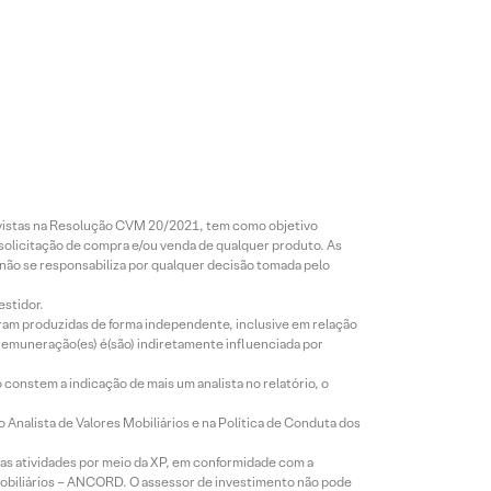
revistas na Resolução CVM 20/2021, tem como objetivo
 solicitação de compra e/ou venda de qualquer produto. As
 não se responsabiliza por qualquer decisão tomada pelo
estidor.
foram produzidas de forma independente, inclusive em relação
 remuneração(es) é(são) indiretamente influenciada por
constem a indicação de mais um analista no relatório, o
Analista de Valores Mobiliários e na Política de Conduta dos
s atividades por meio da XP, em conformidade com a
Mobiliários – ANCORD. O assessor de investimento não pode