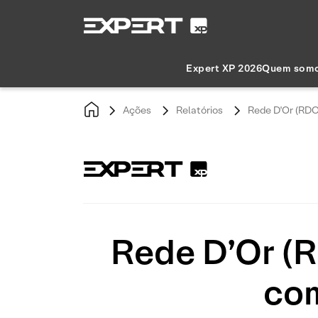
Expert XP 2026
Quem som
Ações
Relatórios
Rede D'Or (RDO
Rede D’Or (R
com