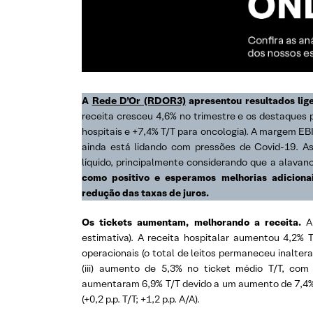
A
Rede D’Or (RDOR3)
apresentou resultados lig
receita cresceu 4,6% no trimestre e os destaques 
hospitais e +7,4% T/T para oncologia). A margem E
ainda está lidando com pressões de Covid-19. As
líquido, principalmente considerando que a alava
como positivo e esperamos melhorias adicion
redução das taxas de juros.
Os tickets aumentam, melhorando a receita.
A
estimativa). A receita hospitalar aumentou 4,2% 
operacionais (o total de leitos permaneceu inalterado
(iii) aumento de 5,3% no ticket médio T/T, com
aumentaram 6,9% T/T devido a um aumento de 7,4% T
(+0,2 p.p. T/T; +1,2 p.p. A/A).