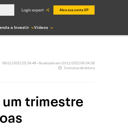
login expert
Abra sua conta XP
enda a Investir
Vídeos
09/11/2022 23:24:48 • Atualizado em 10/11/2022 09:34:58
2 minutos de leitura
 um trimestre
boas