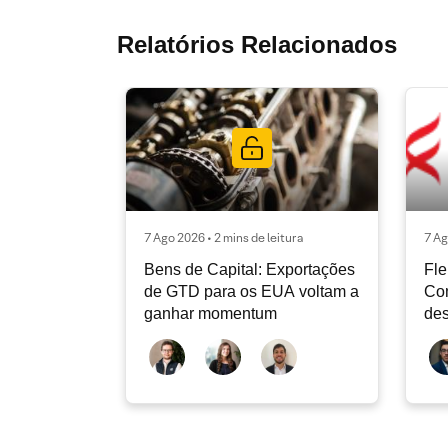
Relatórios Relacionados
7 Ago 2026 • 2 mins de leitura
7 Ag
Bens de Capital: Exportações
Fle
de GTD para os EUA voltam a
Co
ganhar momentum
des
dev
atu