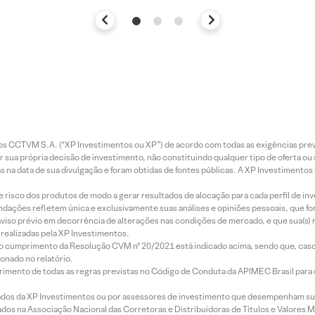
entos CCTVM S.A. (“XP Investimentos ou XP”) de acordo com todas as exigências p
r sua própria decisão de investimento, não constituindo qualquer tipo de oferta ou
s na data de sua divulgação e foram obtidas de fontes públicas. A XP Investimentos
e risco dos produtos de modo a gerar resultados de alocação para cada perfil de inv
mendações refletem única e exclusivamente suas análises e opiniões pessoais, que 
aviso prévio em decorrência de alterações nas condições de mercado, e que sua(s)
realizadas pela XP Investimentos.
lo cumprimento da Resolução CVM nº 20/2021 está indicado acima, sendo que, caso 
onado no relatório.
imento de todas as regras previstas no Código de Conduta da APIMEC Brasil para o 
ados da XP Investimentos ou por assessores de investimento que desempenham sua
os na Associação Nacional das Corretoras e Distribuidoras de Títulos e Valores 