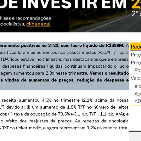
eiramente positivos no 3T22, com lucro líquido de R$396M.
A
positivos foram os aumentos nos tickets médios (+5,3% T/T para
BITDA ficou estável no trimestre, mas destacamos que a empresa
 despesas financeiras líquidas continuam impactando o lucro
ncagem aumentou para 2,8x neste trimestre.
Vemos o resultado
ais vindas de aumentos de preços, redução de despesas e
 receita aumentou 4,6% no trimestre (2,1% acima da nossa
T/T devido a: (i) um aumento de 1,8% T/T no número de leitos
); (ii) taxa de ocupação de 79,5% (-3,1 p.p. T/T; +1,1 p.p. A/A); e
 o efeito dos reajustes de preços. As receitas de oncologia
/T do ticket médio, e agora representam 9,2% da receita total