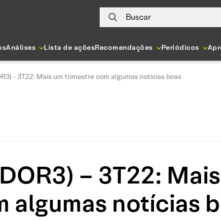
Buscar
os
Análises
Lista de ações
Recomendações
Periódicos
Apr
R3) - 3T22: Mais um trimestre com algumas notícias boas
DOR3) – 3T22: Mais
 algumas notícias 