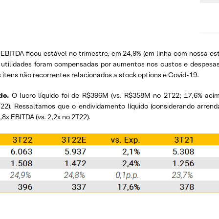
BITDA ficou estável no trimestre, em 24,9% (em linha com nossa es
 e utilidades foram compensadas por aumentos nos custos e despe
s itens não recorrentes relacionados a stock options e Covid-19.
ido.
O lucro líquido foi de R$396M (vs. R$358M no 2T22; 17,6% acim
T22). Ressaltamos que o endividamento líquido (considerando arr
8x EBITDA (vs. 2,2x no 2T22).