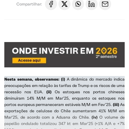
Compartilhar:
Nesta semana, observamos: (i)
A dinâmica do mercado indica
preocupações em relação às tarifas de Trump e os riscos de uma
recessão nos EUA.
(ii)
Os estoques nos portos chineses
diminuíram 14% M/M em Mar’25, enquanto os estoques nos
portos europeus permaneceram estáveis M/M em Fev’25.
(iii)
As
exportações de celulose do Chile aumentaram 41% M/M em
Mar’25, de acordo com a Aduana do Chile.
(iv)
O volume de
papelão ondulado totalizou 347 kt em Mar’25 (+1% A/A e +7%