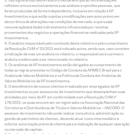
O(s) signatário(s) deste relatório declara(m) que as recomendações
refletem única e exclusivamente suas análises e opiniões pessoais, que
foram produzidas de forma independente, inclusive em relação à XP
Investimentos e que estão sujeitas a modificações sem aviso prévio em
decorrência de alterações nas condições de mercado, e que sua(s)
remuneração(es) é(são) indiretamente influenciada por receitas
provenientes dos negócios e operações financeiras realizadas pela XP
Investimentos.
O analista responsável pelo conteúdo deste relatório e pelo cumprimento
da Resolução CVM nº 20/2021 está indicado acima, sendo que, caso constem
a indicação de mais um analista no relatório, o responsável será o primeiro
analista credenciado a ser mencionado no relatório.
Os analistas da XP Investimentos estão obrigados ao cumprimento de
todas as regras previstas no Código de Conduta da APIMEC Brasil para o
Analista de Valores Mobiliários e na Política de Conduta dos Analistas de
Valores Mobiliários da XP Investimentos.
O atendimento de nossos clientes é realizado por empregados da XP
Investimentos ou por assessores de investimento que desempenham suas
atividades por meio da XP, em conformidade com a Resolução CVM nº
178/2023, os quais encontram-se registrados na Associação Nacional das
Corretoras e Distribuidoras de Títulos e Valores Mobiliários – ANCORD. O
assessor de investimento não pode realizar consultoria, administração ou
gestão de patrimônio de clientes, devendo atuar como intermediário e
solicitar autorização prévia do cliente para a realização de qualquer operação
no mercado de capitais.