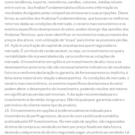
como tendência, suporte, resistência, candles, volumes, médias móveis
entre outros. Já a Análise Fundamentalista utiliza como informação os
resultados divulgados pelas companhias emissoras e suas projeções. Desta
forma, as opiniões dos Analistas Fundamentalistas, que buscam os melhores
retornos dadas as condições de mercado, o cenário macroeconômico e os
eventos específicos da empresa e do setor, podem divergir das opiniões dos
Analistas Técnicos, que visam identificar os movimentos mais prováveis dos
preços dos ativos, com utilização de “stops” para limitar as possíveis perdas.
Ação é uma fração do capital de uma empresa que é negociada no
mercado. É um título de renda variável, ou seja, um investimento no qual a
rentabilidade não é preestabelecida, varia conforme as cotações de
mercado. O investimento em ações é um investimento de alto risco e os
desempenhos anteriores não são necessariamente indicativos de resultados
futuros e nenhuma declaração ou garantia, de forma expressa ou implícita, é
feita neste material em relação a desempenhos. As condições de mercado, o
cenário macroeconômico, os eventos específicos da empresa e do setor
podem afetar o desempenho do investimento, podendo resultar até mesmo
em significativas perdas patrimoniais. A duração recomendada para o
investimento é de médio-longo prazo. Não há quaisquer garantias sobre o
patrimônio do cliente neste tipo de produto.
O investimento em opções é preferencialmente indicado para
investidores de perfil agressivo, de acordo com a política de suitability
praticada pela XP Investimentos. No mercado de opções, são negociados
direitos de compra ou venda de um bem por preço fixado em data futura,
devendo o adquirente do direito negociado pagar um prêmio ao vendedor tal