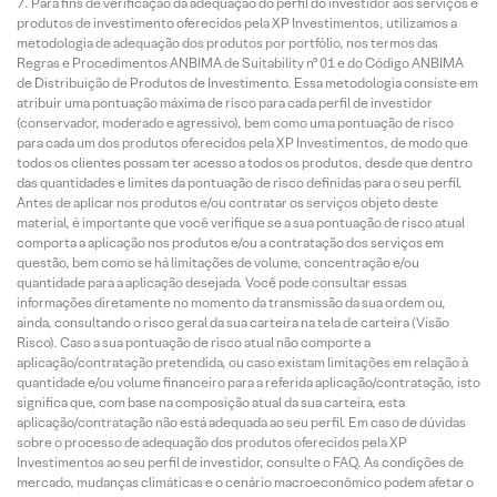
Para fins de verificação da adequação do perfil do investidor aos serviços e
produtos de investimento oferecidos pela XP Investimentos, utilizamos a
metodologia de adequação dos produtos por portfólio, nos termos das
Regras e Procedimentos ANBIMA de Suitability nº 01 e do Código ANBIMA
de Distribuição de Produtos de Investimento. Essa metodologia consiste em
atribuir uma pontuação máxima de risco para cada perfil de investidor
(conservador, moderado e agressivo), bem como uma pontuação de risco
para cada um dos produtos oferecidos pela XP Investimentos, de modo que
todos os clientes possam ter acesso a todos os produtos, desde que dentro
das quantidades e limites da pontuação de risco definidas para o seu perfil.
Antes de aplicar nos produtos e/ou contratar os serviços objeto deste
material, é importante que você verifique se a sua pontuação de risco atual
comporta a aplicação nos produtos e/ou a contratação dos serviços em
questão, bem como se há limitações de volume, concentração e/ou
quantidade para a aplicação desejada. Você pode consultar essas
informações diretamente no momento da transmissão da sua ordem ou,
ainda, consultando o risco geral da sua carteira na tela de carteira (Visão
Risco). Caso a sua pontuação de risco atual não comporte a
aplicação/contratação pretendida, ou caso existam limitações em relação à
quantidade e/ou volume financeiro para a referida aplicação/contratação, isto
significa que, com base na composição atual da sua carteira, esta
aplicação/contratação não está adequada ao seu perfil. Em caso de dúvidas
sobre o processo de adequação dos produtos oferecidos pela XP
Investimentos ao seu perfil de investidor, consulte o FAQ. As condições de
mercado, mudanças climáticas e o cenário macroeconômico podem afetar o