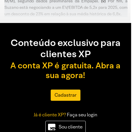
M/M), segundo dados preliminares da Empapel.
(v)
Por fim, a
Suzano está negociando a um EV/EBITDA de 5,2x para 2025, com
um desconto de 23% em relação à sua média histórica de 6,8x.
Conteúdo exclusivo para
clientes XP
A conta XP é gratuita. Abra a
sua agora!
Cadastrar
Já é cliente XP?
Faça seu login
Sou cliente