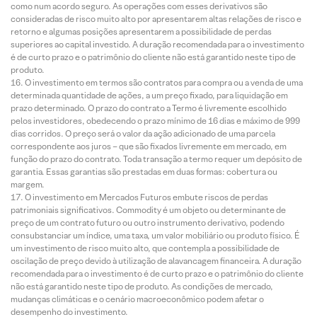
como num acordo seguro. As operações com esses derivativos são
consideradas de risco muito alto por apresentarem altas relações de risco e
retorno e algumas posições apresentarem a possibilidade de perdas
superiores ao capital investido. A duração recomendada para o investimento
é de curto prazo e o patrimônio do cliente não está garantido neste tipo de
produto.
O investimento em termos são contratos para compra ou a venda de uma
determinada quantidade de ações, a um preço fixado, para liquidação em
prazo determinado. O prazo do contrato a Termo é livremente escolhido
pelos investidores, obedecendo o prazo mínimo de 16 dias e máximo de 999
dias corridos. O preço será o valor da ação adicionado de uma parcela
correspondente aos juros – que são fixados livremente em mercado, em
função do prazo do contrato. Toda transação a termo requer um depósito de
garantia. Essas garantias são prestadas em duas formas: cobertura ou
margem.
O investimento em Mercados Futuros embute riscos de perdas
patrimoniais significativos. Commodity é um objeto ou determinante de
preço de um contrato futuro ou outro instrumento derivativo, podendo
consubstanciar um índice, uma taxa, um valor mobiliário ou produto físico. É
um investimento de risco muito alto, que contempla a possibilidade de
oscilação de preço devido à utilização de alavancagem financeira. A duração
recomendada para o investimento é de curto prazo e o patrimônio do cliente
não está garantido neste tipo de produto. As condições de mercado,
mudanças climáticas e o cenário macroeconômico podem afetar o
desempenho do investimento.