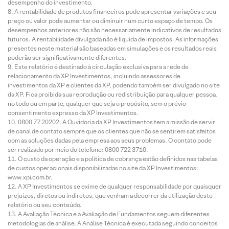
desempenho do investimento.
A rentabilidade de produtos financeiros pode apresentar variações e seu
preço ou valor pode aumentar ou diminuir num curto espaço de tempo. Os
desempenhos anteriores não são necessariamente indicativos de resultados
futuros. A rentabilidade divulgada não é líquida de impostos. As informações
presentes neste material são baseadas em simulações e os resultados reais
poderão ser significativamente diferentes.
Este relatório é destinado à circulação exclusiva para a rede de
relacionamento da XP Investimentos, incluindo assessores de
investimentos da XP e clientes da XP, podendo também ser divulgado no site
da XP. Fica proibida sua reprodução ou redistribuição para qualquer pessoa,
no todo ou em parte, qualquer que seja o propósito, sem o prévio
consentimento expresso da XP Investimentos.
0800 77 20202. A Ouvidoria da XP Investimentos tem a missão de servir
de canal de contato sempre que os clientes que não se sentirem satisfeitos
com as soluções dadas pela empresa aos seus problemas. O contato pode
ser realizado por meio do telefone: 0800 722 3710.
O custo da operação e a política de cobrança estão definidos nas tabelas
de custos operacionais disponibilizadas no site da XP Investimentos:
www.xpi.com.br.
A XP Investimentos se exime de qualquer responsabilidade por quaisquer
prejuízos, diretos ou indiretos, que venham a decorrer da utilização deste
relatório ou seu conteúdo.
A Avaliação Técnica e a Avaliação de Fundamentos seguem diferentes
metodologias de análise. A Análise Técnica é executada seguindo conceitos