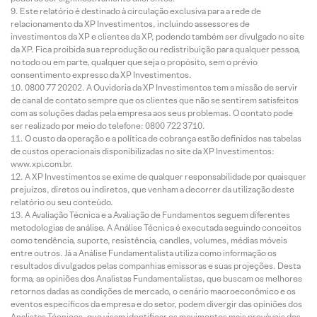
Este relatório é destinado à circulação exclusiva para a rede de
relacionamento da XP Investimentos, incluindo assessores de
investimentos da XP e clientes da XP, podendo também ser divulgado no site
da XP. Fica proibida sua reprodução ou redistribuição para qualquer pessoa,
no todo ou em parte, qualquer que seja o propósito, sem o prévio
consentimento expresso da XP Investimentos.
0800 77 20202. A Ouvidoria da XP Investimentos tem a missão de servir
de canal de contato sempre que os clientes que não se sentirem satisfeitos
com as soluções dadas pela empresa aos seus problemas. O contato pode
ser realizado por meio do telefone: 0800 722 3710.
O custo da operação e a política de cobrança estão definidos nas tabelas
de custos operacionais disponibilizadas no site da XP Investimentos:
www.xpi.com.br.
A XP Investimentos se exime de qualquer responsabilidade por quaisquer
prejuízos, diretos ou indiretos, que venham a decorrer da utilização deste
relatório ou seu conteúdo.
A Avaliação Técnica e a Avaliação de Fundamentos seguem diferentes
metodologias de análise. A Análise Técnica é executada seguindo conceitos
como tendência, suporte, resistência, candles, volumes, médias móveis
entre outros. Já a Análise Fundamentalista utiliza como informação os
resultados divulgados pelas companhias emissoras e suas projeções. Desta
forma, as opiniões dos Analistas Fundamentalistas, que buscam os melhores
retornos dadas as condições de mercado, o cenário macroeconômico e os
eventos específicos da empresa e do setor, podem divergir das opiniões dos
Analistas Técnicos, que visam identificar os movimentos mais prováveis dos