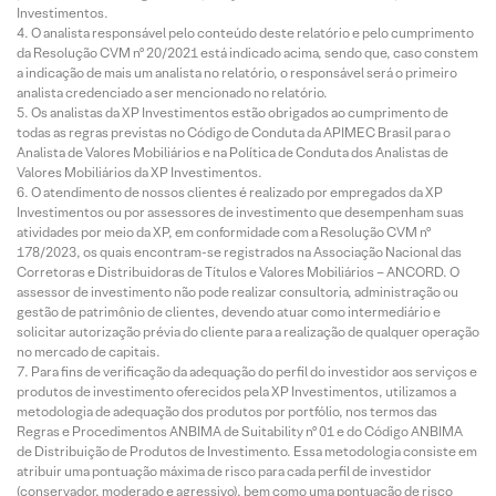
Investimentos.
O analista responsável pelo conteúdo deste relatório e pelo cumprimento
da Resolução CVM nº 20/2021 está indicado acima, sendo que, caso constem
a indicação de mais um analista no relatório, o responsável será o primeiro
analista credenciado a ser mencionado no relatório.
Os analistas da XP Investimentos estão obrigados ao cumprimento de
todas as regras previstas no Código de Conduta da APIMEC Brasil para o
Analista de Valores Mobiliários e na Política de Conduta dos Analistas de
Valores Mobiliários da XP Investimentos.
O atendimento de nossos clientes é realizado por empregados da XP
Investimentos ou por assessores de investimento que desempenham suas
atividades por meio da XP, em conformidade com a Resolução CVM nº
178/2023, os quais encontram-se registrados na Associação Nacional das
Corretoras e Distribuidoras de Títulos e Valores Mobiliários – ANCORD. O
assessor de investimento não pode realizar consultoria, administração ou
gestão de patrimônio de clientes, devendo atuar como intermediário e
solicitar autorização prévia do cliente para a realização de qualquer operação
no mercado de capitais.
Para fins de verificação da adequação do perfil do investidor aos serviços e
produtos de investimento oferecidos pela XP Investimentos, utilizamos a
metodologia de adequação dos produtos por portfólio, nos termos das
Regras e Procedimentos ANBIMA de Suitability nº 01 e do Código ANBIMA
de Distribuição de Produtos de Investimento. Essa metodologia consiste em
atribuir uma pontuação máxima de risco para cada perfil de investidor
(conservador, moderado e agressivo), bem como uma pontuação de risco