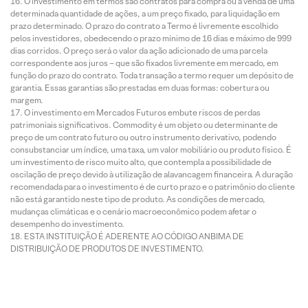
O investimento em termos são contratos para compra ou a venda de uma
determinada quantidade de ações, a um preço fixado, para liquidação em
prazo determinado. O prazo do contrato a Termo é livremente escolhido
pelos investidores, obedecendo o prazo mínimo de 16 dias e máximo de 999
dias corridos. O preço será o valor da ação adicionado de uma parcela
correspondente aos juros – que são fixados livremente em mercado, em
função do prazo do contrato. Toda transação a termo requer um depósito de
garantia. Essas garantias são prestadas em duas formas: cobertura ou
margem.
O investimento em Mercados Futuros embute riscos de perdas
patrimoniais significativos. Commodity é um objeto ou determinante de
preço de um contrato futuro ou outro instrumento derivativo, podendo
consubstanciar um índice, uma taxa, um valor mobiliário ou produto físico. É
um investimento de risco muito alto, que contempla a possibilidade de
oscilação de preço devido à utilização de alavancagem financeira. A duração
recomendada para o investimento é de curto prazo e o patrimônio do cliente
não está garantido neste tipo de produto. As condições de mercado,
mudanças climáticas e o cenário macroeconômico podem afetar o
desempenho do investimento.
ESTA INSTITUIÇÃO É ADERENTE AO CÓDIGO ANBIMA DE
DISTRIBUIÇÃO DE PRODUTOS DE INVESTIMENTO.