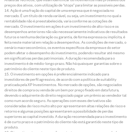
preços dos ativos, com utilização de “stops” para limitar as possíveis perdas.
Ação é uma fração do capital de uma empresa que é negociada no
mercado. É um título de renda variável, ou seja, um investimento no qual a
rentabilidade não é preestabelecida, varia conforme as cotações de
mercado. O investimento em ações é um investimento de alto risco e os
desempenhos anteriores não são necessariamente indicativos de resultados
futuros e nenhuma declaração ou garantia, de forma expressa ou implícita, é
feita neste material em relação a desempenhos. As condições de mercado, o
cenário macroeconômico, os eventos específicos da empresa e do setor
podem afetar o desempenho do investimento, podendo resultar até mesmo
em significativas perdas patrimoniais. A duração recomendada para o
investimento é de médio-longo prazo. Não há quaisquer garantias sobre o
patrimônio do cliente neste tipo de produto.
O investimento em opções é preferencialmente indicado para
investidores de perfil agressivo, de acordo com a política de suitability
praticada pela XP Investimentos. No mercado de opções, são negociados
direitos de compra ou venda de um bem por preço fixado em data futura,
devendo o adquirente do direito negociado pagar um prêmio ao vendedor tal
como num acordo seguro. As operações com esses derivativos são
consideradas de risco muito alto por apresentarem altas relações de risco e
retorno e algumas posições apresentarem a possibilidade de perdas
superiores ao capital investido. A duração recomendada para o investimento
é de curto prazo e o patrimônio do cliente não está garantido neste tipo de
produto.