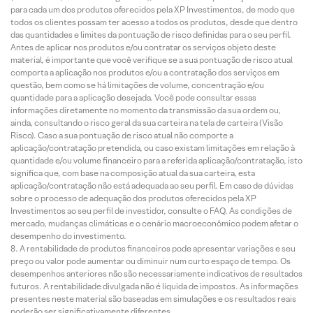
para cada um dos produtos oferecidos pela XP Investimentos, de modo que
todos os clientes possam ter acesso a todos os produtos, desde que dentro
das quantidades e limites da pontuação de risco definidas para o seu perfil.
Antes de aplicar nos produtos e/ou contratar os serviços objeto deste
material, é importante que você verifique se a sua pontuação de risco atual
comporta a aplicação nos produtos e/ou a contratação dos serviços em
questão, bem como se há limitações de volume, concentração e/ou
quantidade para a aplicação desejada. Você pode consultar essas
informações diretamente no momento da transmissão da sua ordem ou,
ainda, consultando o risco geral da sua carteira na tela de carteira (Visão
Risco). Caso a sua pontuação de risco atual não comporte a
aplicação/contratação pretendida, ou caso existam limitações em relação à
quantidade e/ou volume financeiro para a referida aplicação/contratação, isto
significa que, com base na composição atual da sua carteira, esta
aplicação/contratação não está adequada ao seu perfil. Em caso de dúvidas
sobre o processo de adequação dos produtos oferecidos pela XP
Investimentos ao seu perfil de investidor, consulte o FAQ. As condições de
mercado, mudanças climáticas e o cenário macroeconômico podem afetar o
desempenho do investimento.
A rentabilidade de produtos financeiros pode apresentar variações e seu
preço ou valor pode aumentar ou diminuir num curto espaço de tempo. Os
desempenhos anteriores não são necessariamente indicativos de resultados
futuros. A rentabilidade divulgada não é líquida de impostos. As informações
presentes neste material são baseadas em simulações e os resultados reais
poderão ser significativamente diferentes.