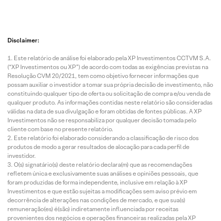
Disclaimer:
Este relatório de análise foi elaborado pela XP Investimentos CCTVM S.A.
(“XP Investimentos ou XP”) de acordo com todas as exigências previstas na
Resolução CVM 20/2021, tem como objetivo fornecer informações que
possam auxiliar o investidor a tomar sua própria decisão de investimento, não
constituindo qualquer tipo de oferta ou solicitação de compra e/ou venda de
qualquer produto. As informações contidas neste relatório são consideradas
válidas na data de sua divulgação e foram obtidas de fontes públicas. A XP
Investimentos não se responsabiliza por qualquer decisão tomada pelo
cliente com base no presente relatório.
Este relatório foi elaborado considerando a classificação de risco dos
produtos de modo a gerar resultados de alocação para cada perfil de
investidor.
O(s) signatário(s) deste relatório declara(m) que as recomendações
refletem única e exclusivamente suas análises e opiniões pessoais, que
foram produzidas de forma independente, inclusive em relação à XP
Investimentos e que estão sujeitas a modificações sem aviso prévio em
decorrência de alterações nas condições de mercado, e que sua(s)
remuneração(es) é(são) indiretamente influenciada por receitas
provenientes dos negócios e operações financeiras realizadas pela XP