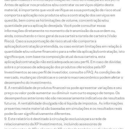
Antes de aplicar nos produtos e/ou contratar os serviços objeto deste
material, é importante que você verifique se a sua pontuação de risco atual
comporta a aplicação nos produtos e/ou a contratação dos serviços em
questão, bem como se há limitações de volume, concentração e/ou
quantidade para a aplicação desejada. Você pode consultar essas
informações diretamente no momento da transmissão da sua ordem ou,
ainda, consultando o risco geral da sua carteira na tela de carteira (Visão
Risco). Caso a sua pontuação de risco atual não comporte a
aplicação/contratação pretendida, ou caso existam limitações em relação à
quantidade e/ou volume financeiro para a referida aplicação/contratação, isto
significa que, com base na composição atual da sua carteira, esta
aplicação/contratação não está adequada ao seu perfil. Em caso de dúvidas
sobre o processo de adequação dos produtos oferecidos pela XP
Investimentos ao seu perfil de investidor, consulte o FAQ. As condições de
mercado, mudanças climáticas e o cenário macroeconômico podem afetar o
desempenho do investimento.
A rentabilidade de produtos financeiros pode apresentar variações e seu
preço ou valor pode aumentar ou diminuir num curto espaço de tempo. Os
desempenhos anteriores não são necessariamente indicativos de resultados
futuros. A rentabilidade divulgada não é líquida de impostos. As informações
presentes neste material são baseadas em simulações e os resultados reais
poderão ser significativamente diferentes.
Este relatório é destinado à circulação exclusiva para a rede de
relacionamento da XP Investimentos, incluindo assessores de