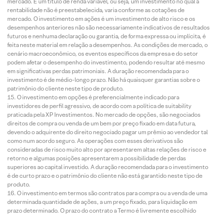
mercado. É um título de renda variável, ou seja, um investimento no qual a
rentabilidade não é preestabelecida, varia conforme as cotações de
mercado. O investimento em ações é um investimento de alto risco e os
desempenhos anteriores não são necessariamente indicativos de resultados
futuros e nenhuma declaração ou garantia, de forma expressa ou implícita, é
feita neste material em relação a desempenhos. As condições de mercado, o
cenário macroeconômico, os eventos específicos da empresa e do setor
podem afetar o desempenho do investimento, podendo resultar até mesmo
em significativas perdas patrimoniais. A duração recomendada para o
investimento é de médio-longo prazo. Não há quaisquer garantias sobre o
patrimônio do cliente neste tipo de produto.
O investimento em opções é preferencialmente indicado para
investidores de perfil agressivo, de acordo com a política de suitability
praticada pela XP Investimentos. No mercado de opções, são negociados
direitos de compra ou venda de um bem por preço fixado em data futura,
devendo o adquirente do direito negociado pagar um prêmio ao vendedor tal
como num acordo seguro. As operações com esses derivativos são
consideradas de risco muito alto por apresentarem altas relações de risco e
retorno e algumas posições apresentarem a possibilidade de perdas
superiores ao capital investido. A duração recomendada para o investimento
é de curto prazo e o patrimônio do cliente não está garantido neste tipo de
produto.
O investimento em termos são contratos para compra ou a venda de uma
determinada quantidade de ações, a um preço fixado, para liquidação em
prazo determinado. O prazo do contrato a Termo é livremente escolhido