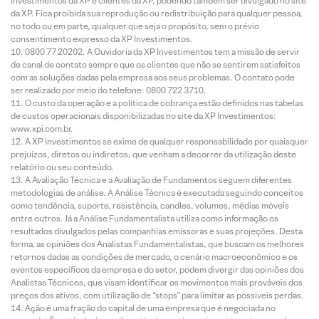
investimentos da XP e clientes da XP, podendo também ser divulgado no site
da XP. Fica proibida sua reprodução ou redistribuição para qualquer pessoa,
no todo ou em parte, qualquer que seja o propósito, sem o prévio
consentimento expresso da XP Investimentos.
0800 77 20202. A Ouvidoria da XP Investimentos tem a missão de servir
de canal de contato sempre que os clientes que não se sentirem satisfeitos
com as soluções dadas pela empresa aos seus problemas. O contato pode
ser realizado por meio do telefone: 0800 722 3710.
O custo da operação e a política de cobrança estão definidos nas tabelas
de custos operacionais disponibilizadas no site da XP Investimentos:
www.xpi.com.br.
A XP Investimentos se exime de qualquer responsabilidade por quaisquer
prejuízos, diretos ou indiretos, que venham a decorrer da utilização deste
relatório ou seu conteúdo.
A Avaliação Técnica e a Avaliação de Fundamentos seguem diferentes
metodologias de análise. A Análise Técnica é executada seguindo conceitos
como tendência, suporte, resistência, candles, volumes, médias móveis
entre outros. Já a Análise Fundamentalista utiliza como informação os
resultados divulgados pelas companhias emissoras e suas projeções. Desta
forma, as opiniões dos Analistas Fundamentalistas, que buscam os melhores
retornos dadas as condições de mercado, o cenário macroeconômico e os
eventos específicos da empresa e do setor, podem divergir das opiniões dos
Analistas Técnicos, que visam identificar os movimentos mais prováveis dos
preços dos ativos, com utilização de “stops” para limitar as possíveis perdas.
Ação é uma fração do capital de uma empresa que é negociada no