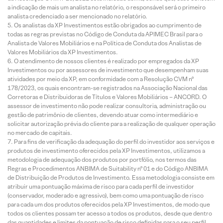
a indicação de mais um analista no relatório, o responsável será o primeiro
analista credenciado a ser mencionado no relatório.
Os analistas da XP Investimentos estão obrigados ao cumprimento de
todas as regras previstas no Código de Conduta da APIMEC Brasil para o
Analista de Valores Mobiliários e na Política de Conduta dos Analistas de
Valores Mobiliários da XP Investimentos.
O atendimento de nossos clientes é realizado por empregados da XP
Investimentos ou por assessores de investimento que desempenham suas
atividades por meio da XP, em conformidade com a Resolução CVM nº
178/2023, os quais encontram-se registrados na Associação Nacional das
Corretoras e Distribuidoras de Títulos e Valores Mobiliários – ANCORD. O
assessor de investimento não pode realizar consultoria, administração ou
gestão de patrimônio de clientes, devendo atuar como intermediário e
solicitar autorização prévia do cliente para a realização de qualquer operação
no mercado de capitais.
Para fins de verificação da adequação do perfil do investidor aos serviços e
produtos de investimento oferecidos pela XP Investimentos, utilizamos a
metodologia de adequação dos produtos por portfólio, nos termos das
Regras e Procedimentos ANBIMA de Suitability nº 01 e do Código ANBIMA
de Distribuição de Produtos de Investimento. Essa metodologia consiste em
atribuir uma pontuação máxima de risco para cada perfil de investidor
(conservador, moderado e agressivo), bem como uma pontuação de risco
para cada um dos produtos oferecidos pela XP Investimentos, de modo que
todos os clientes possam ter acesso a todos os produtos, desde que dentro
das quantidades e limites da pontuação de risco definidas para o seu perfil.