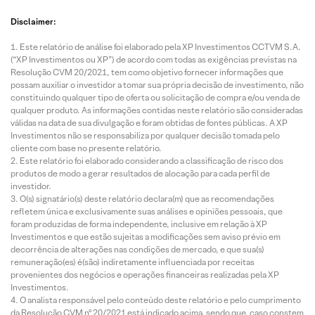
Disclaimer:
Este relatório de análise foi elaborado pela XP Investimentos CCTVM S.A.
(“XP Investimentos ou XP”) de acordo com todas as exigências previstas na
Resolução CVM 20/2021, tem como objetivo fornecer informações que
possam auxiliar o investidor a tomar sua própria decisão de investimento, não
constituindo qualquer tipo de oferta ou solicitação de compra e/ou venda de
qualquer produto. As informações contidas neste relatório são consideradas
válidas na data de sua divulgação e foram obtidas de fontes públicas. A XP
Investimentos não se responsabiliza por qualquer decisão tomada pelo
cliente com base no presente relatório.
Este relatório foi elaborado considerando a classificação de risco dos
produtos de modo a gerar resultados de alocação para cada perfil de
investidor.
O(s) signatário(s) deste relatório declara(m) que as recomendações
refletem única e exclusivamente suas análises e opiniões pessoais, que
foram produzidas de forma independente, inclusive em relação à XP
Investimentos e que estão sujeitas a modificações sem aviso prévio em
decorrência de alterações nas condições de mercado, e que sua(s)
remuneração(es) é(são) indiretamente influenciada por receitas
provenientes dos negócios e operações financeiras realizadas pela XP
Investimentos.
O analista responsável pelo conteúdo deste relatório e pelo cumprimento
da Resolução CVM nº 20/2021 está indicado acima, sendo que, caso constem