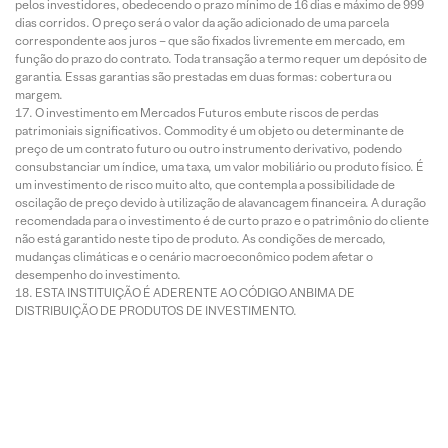
pelos investidores, obedecendo o prazo mínimo de 16 dias e máximo de 999
dias corridos. O preço será o valor da ação adicionado de uma parcela
correspondente aos juros – que são fixados livremente em mercado, em
função do prazo do contrato. Toda transação a termo requer um depósito de
garantia. Essas garantias são prestadas em duas formas: cobertura ou
margem.
O investimento em Mercados Futuros embute riscos de perdas
patrimoniais significativos. Commodity é um objeto ou determinante de
preço de um contrato futuro ou outro instrumento derivativo, podendo
consubstanciar um índice, uma taxa, um valor mobiliário ou produto físico. É
um investimento de risco muito alto, que contempla a possibilidade de
oscilação de preço devido à utilização de alavancagem financeira. A duração
recomendada para o investimento é de curto prazo e o patrimônio do cliente
não está garantido neste tipo de produto. As condições de mercado,
mudanças climáticas e o cenário macroeconômico podem afetar o
desempenho do investimento.
ESTA INSTITUIÇÃO É ADERENTE AO CÓDIGO ANBIMA DE
DISTRIBUIÇÃO DE PRODUTOS DE INVESTIMENTO.