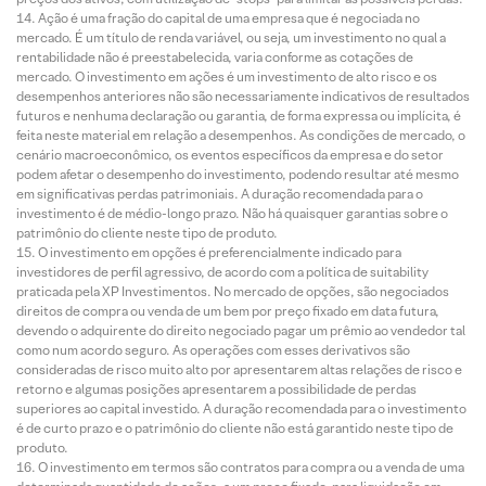
Ação é uma fração do capital de uma empresa que é negociada no
mercado. É um título de renda variável, ou seja, um investimento no qual a
rentabilidade não é preestabelecida, varia conforme as cotações de
mercado. O investimento em ações é um investimento de alto risco e os
desempenhos anteriores não são necessariamente indicativos de resultados
futuros e nenhuma declaração ou garantia, de forma expressa ou implícita, é
feita neste material em relação a desempenhos. As condições de mercado, o
cenário macroeconômico, os eventos específicos da empresa e do setor
podem afetar o desempenho do investimento, podendo resultar até mesmo
em significativas perdas patrimoniais. A duração recomendada para o
investimento é de médio-longo prazo. Não há quaisquer garantias sobre o
patrimônio do cliente neste tipo de produto.
O investimento em opções é preferencialmente indicado para
investidores de perfil agressivo, de acordo com a política de suitability
praticada pela XP Investimentos. No mercado de opções, são negociados
direitos de compra ou venda de um bem por preço fixado em data futura,
devendo o adquirente do direito negociado pagar um prêmio ao vendedor tal
como num acordo seguro. As operações com esses derivativos são
consideradas de risco muito alto por apresentarem altas relações de risco e
retorno e algumas posições apresentarem a possibilidade de perdas
superiores ao capital investido. A duração recomendada para o investimento
é de curto prazo e o patrimônio do cliente não está garantido neste tipo de
produto.
O investimento em termos são contratos para compra ou a venda de uma