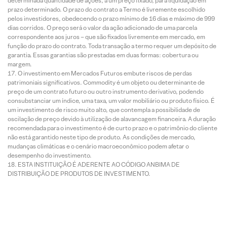
determinada quantidade de ações, a um preço fixado, para liquidação em
prazo determinado. O prazo do contrato a Termo é livremente escolhido
pelos investidores, obedecendo o prazo mínimo de 16 dias e máximo de 999
dias corridos. O preço será o valor da ação adicionado de uma parcela
correspondente aos juros – que são fixados livremente em mercado, em
função do prazo do contrato. Toda transação a termo requer um depósito de
garantia. Essas garantias são prestadas em duas formas: cobertura ou
margem.
O investimento em Mercados Futuros embute riscos de perdas
patrimoniais significativos. Commodity é um objeto ou determinante de
preço de um contrato futuro ou outro instrumento derivativo, podendo
consubstanciar um índice, uma taxa, um valor mobiliário ou produto físico. É
um investimento de risco muito alto, que contempla a possibilidade de
oscilação de preço devido à utilização de alavancagem financeira. A duração
recomendada para o investimento é de curto prazo e o patrimônio do cliente
não está garantido neste tipo de produto. As condições de mercado,
mudanças climáticas e o cenário macroeconômico podem afetar o
desempenho do investimento.
ESTA INSTITUIÇÃO É ADERENTE AO CÓDIGO ANBIMA DE
DISTRIBUIÇÃO DE PRODUTOS DE INVESTIMENTO.