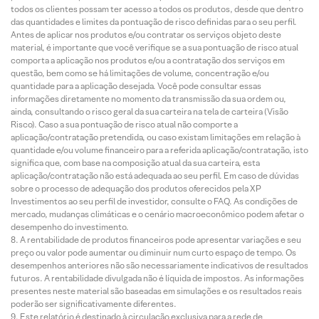
todos os clientes possam ter acesso a todos os produtos, desde que dentro
das quantidades e limites da pontuação de risco definidas para o seu perfil.
Antes de aplicar nos produtos e/ou contratar os serviços objeto deste
material, é importante que você verifique se a sua pontuação de risco atual
comporta a aplicação nos produtos e/ou a contratação dos serviços em
questão, bem como se há limitações de volume, concentração e/ou
quantidade para a aplicação desejada. Você pode consultar essas
informações diretamente no momento da transmissão da sua ordem ou,
ainda, consultando o risco geral da sua carteira na tela de carteira (Visão
Risco). Caso a sua pontuação de risco atual não comporte a
aplicação/contratação pretendida, ou caso existam limitações em relação à
quantidade e/ou volume financeiro para a referida aplicação/contratação, isto
significa que, com base na composição atual da sua carteira, esta
aplicação/contratação não está adequada ao seu perfil. Em caso de dúvidas
sobre o processo de adequação dos produtos oferecidos pela XP
Investimentos ao seu perfil de investidor, consulte o FAQ. As condições de
mercado, mudanças climáticas e o cenário macroeconômico podem afetar o
desempenho do investimento.
A rentabilidade de produtos financeiros pode apresentar variações e seu
preço ou valor pode aumentar ou diminuir num curto espaço de tempo. Os
desempenhos anteriores não são necessariamente indicativos de resultados
futuros. A rentabilidade divulgada não é líquida de impostos. As informações
presentes neste material são baseadas em simulações e os resultados reais
poderão ser significativamente diferentes.
Este relatório é destinado à circulação exclusiva para a rede de