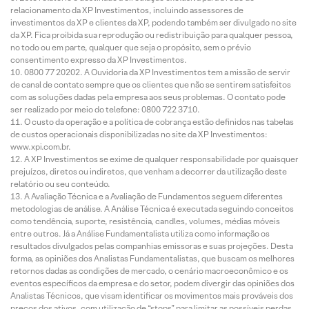
relacionamento da XP Investimentos, incluindo assessores de
investimentos da XP e clientes da XP, podendo também ser divulgado no site
da XP. Fica proibida sua reprodução ou redistribuição para qualquer pessoa,
no todo ou em parte, qualquer que seja o propósito, sem o prévio
consentimento expresso da XP Investimentos.
0800 77 20202. A Ouvidoria da XP Investimentos tem a missão de servir
de canal de contato sempre que os clientes que não se sentirem satisfeitos
com as soluções dadas pela empresa aos seus problemas. O contato pode
ser realizado por meio do telefone: 0800 722 3710.
O custo da operação e a política de cobrança estão definidos nas tabelas
de custos operacionais disponibilizadas no site da XP Investimentos:
www.xpi.com.br.
A XP Investimentos se exime de qualquer responsabilidade por quaisquer
prejuízos, diretos ou indiretos, que venham a decorrer da utilização deste
relatório ou seu conteúdo.
A Avaliação Técnica e a Avaliação de Fundamentos seguem diferentes
metodologias de análise. A Análise Técnica é executada seguindo conceitos
como tendência, suporte, resistência, candles, volumes, médias móveis
entre outros. Já a Análise Fundamentalista utiliza como informação os
resultados divulgados pelas companhias emissoras e suas projeções. Desta
forma, as opiniões dos Analistas Fundamentalistas, que buscam os melhores
retornos dadas as condições de mercado, o cenário macroeconômico e os
eventos específicos da empresa e do setor, podem divergir das opiniões dos
Analistas Técnicos, que visam identificar os movimentos mais prováveis dos
preços dos ativos, com utilização de “stops” para limitar as possíveis perdas.