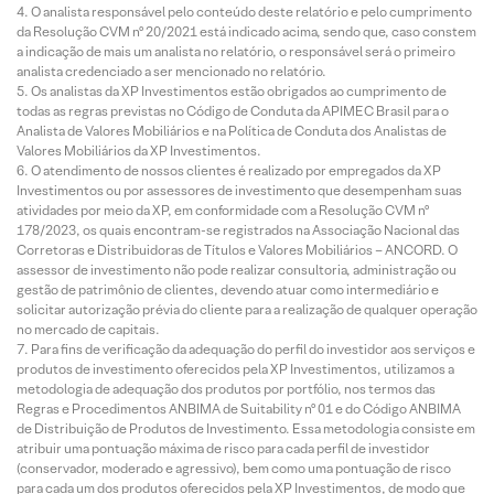
O analista responsável pelo conteúdo deste relatório e pelo cumprimento
da Resolução CVM nº 20/2021 está indicado acima, sendo que, caso constem
a indicação de mais um analista no relatório, o responsável será o primeiro
analista credenciado a ser mencionado no relatório.
Os analistas da XP Investimentos estão obrigados ao cumprimento de
todas as regras previstas no Código de Conduta da APIMEC Brasil para o
Analista de Valores Mobiliários e na Política de Conduta dos Analistas de
Valores Mobiliários da XP Investimentos.
O atendimento de nossos clientes é realizado por empregados da XP
Investimentos ou por assessores de investimento que desempenham suas
atividades por meio da XP, em conformidade com a Resolução CVM nº
178/2023, os quais encontram-se registrados na Associação Nacional das
Corretoras e Distribuidoras de Títulos e Valores Mobiliários – ANCORD. O
assessor de investimento não pode realizar consultoria, administração ou
gestão de patrimônio de clientes, devendo atuar como intermediário e
solicitar autorização prévia do cliente para a realização de qualquer operação
no mercado de capitais.
Para fins de verificação da adequação do perfil do investidor aos serviços e
produtos de investimento oferecidos pela XP Investimentos, utilizamos a
metodologia de adequação dos produtos por portfólio, nos termos das
Regras e Procedimentos ANBIMA de Suitability nº 01 e do Código ANBIMA
de Distribuição de Produtos de Investimento. Essa metodologia consiste em
atribuir uma pontuação máxima de risco para cada perfil de investidor
(conservador, moderado e agressivo), bem como uma pontuação de risco
para cada um dos produtos oferecidos pela XP Investimentos, de modo que