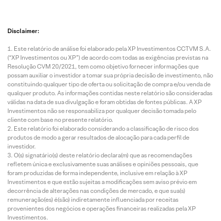
Disclaimer:
Este relatório de análise foi elaborado pela XP Investimentos CCTVM S.A.
(“XP Investimentos ou XP”) de acordo com todas as exigências previstas na
Resolução CVM 20/2021, tem como objetivo fornecer informações que
possam auxiliar o investidor a tomar sua própria decisão de investimento, não
constituindo qualquer tipo de oferta ou solicitação de compra e/ou venda de
qualquer produto. As informações contidas neste relatório são consideradas
válidas na data de sua divulgação e foram obtidas de fontes públicas. A XP
Investimentos não se responsabiliza por qualquer decisão tomada pelo
cliente com base no presente relatório.
Este relatório foi elaborado considerando a classificação de risco dos
produtos de modo a gerar resultados de alocação para cada perfil de
investidor.
O(s) signatário(s) deste relatório declara(m) que as recomendações
refletem única e exclusivamente suas análises e opiniões pessoais, que
foram produzidas de forma independente, inclusive em relação à XP
Investimentos e que estão sujeitas a modificações sem aviso prévio em
decorrência de alterações nas condições de mercado, e que sua(s)
remuneração(es) é(são) indiretamente influenciada por receitas
provenientes dos negócios e operações financeiras realizadas pela XP
Investimentos.