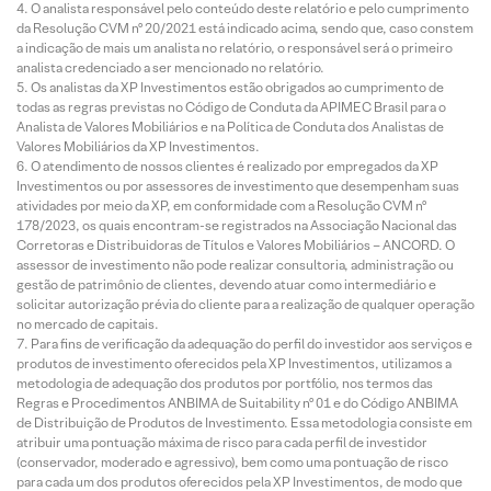
O analista responsável pelo conteúdo deste relatório e pelo cumprimento
da Resolução CVM nº 20/2021 está indicado acima, sendo que, caso constem
a indicação de mais um analista no relatório, o responsável será o primeiro
analista credenciado a ser mencionado no relatório.
Os analistas da XP Investimentos estão obrigados ao cumprimento de
todas as regras previstas no Código de Conduta da APIMEC Brasil para o
Analista de Valores Mobiliários e na Política de Conduta dos Analistas de
Valores Mobiliários da XP Investimentos.
O atendimento de nossos clientes é realizado por empregados da XP
Investimentos ou por assessores de investimento que desempenham suas
atividades por meio da XP, em conformidade com a Resolução CVM nº
178/2023, os quais encontram-se registrados na Associação Nacional das
Corretoras e Distribuidoras de Títulos e Valores Mobiliários – ANCORD. O
assessor de investimento não pode realizar consultoria, administração ou
gestão de patrimônio de clientes, devendo atuar como intermediário e
solicitar autorização prévia do cliente para a realização de qualquer operação
no mercado de capitais.
Para fins de verificação da adequação do perfil do investidor aos serviços e
produtos de investimento oferecidos pela XP Investimentos, utilizamos a
metodologia de adequação dos produtos por portfólio, nos termos das
Regras e Procedimentos ANBIMA de Suitability nº 01 e do Código ANBIMA
de Distribuição de Produtos de Investimento. Essa metodologia consiste em
atribuir uma pontuação máxima de risco para cada perfil de investidor
(conservador, moderado e agressivo), bem como uma pontuação de risco
para cada um dos produtos oferecidos pela XP Investimentos, de modo que