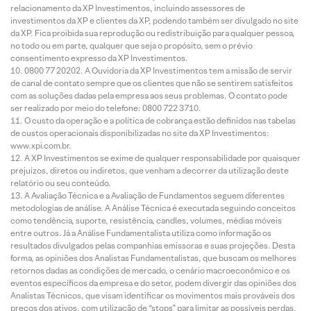
relacionamento da XP Investimentos, incluindo assessores de
investimentos da XP e clientes da XP, podendo também ser divulgado no site
da XP. Fica proibida sua reprodução ou redistribuição para qualquer pessoa,
no todo ou em parte, qualquer que seja o propósito, sem o prévio
consentimento expresso da XP Investimentos.
0800 77 20202. A Ouvidoria da XP Investimentos tem a missão de servir
de canal de contato sempre que os clientes que não se sentirem satisfeitos
com as soluções dadas pela empresa aos seus problemas. O contato pode
ser realizado por meio do telefone: 0800 722 3710.
O custo da operação e a política de cobrança estão definidos nas tabelas
de custos operacionais disponibilizadas no site da XP Investimentos:
www.xpi.com.br.
A XP Investimentos se exime de qualquer responsabilidade por quaisquer
prejuízos, diretos ou indiretos, que venham a decorrer da utilização deste
relatório ou seu conteúdo.
A Avaliação Técnica e a Avaliação de Fundamentos seguem diferentes
metodologias de análise. A Análise Técnica é executada seguindo conceitos
como tendência, suporte, resistência, candles, volumes, médias móveis
entre outros. Já a Análise Fundamentalista utiliza como informação os
resultados divulgados pelas companhias emissoras e suas projeções. Desta
forma, as opiniões dos Analistas Fundamentalistas, que buscam os melhores
retornos dadas as condições de mercado, o cenário macroeconômico e os
eventos específicos da empresa e do setor, podem divergir das opiniões dos
Analistas Técnicos, que visam identificar os movimentos mais prováveis dos
preços dos ativos, com utilização de “stops” para limitar as possíveis perdas.