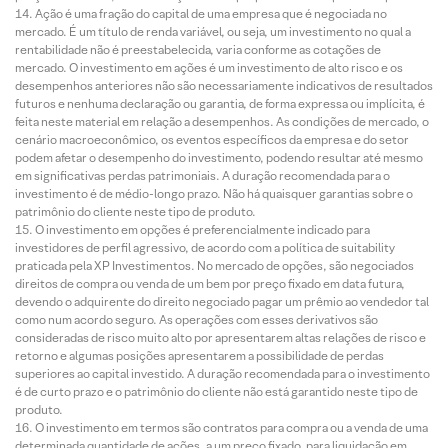
Ação é uma fração do capital de uma empresa que é negociada no
mercado. É um título de renda variável, ou seja, um investimento no qual a
rentabilidade não é preestabelecida, varia conforme as cotações de
mercado. O investimento em ações é um investimento de alto risco e os
desempenhos anteriores não são necessariamente indicativos de resultados
futuros e nenhuma declaração ou garantia, de forma expressa ou implícita, é
feita neste material em relação a desempenhos. As condições de mercado, o
cenário macroeconômico, os eventos específicos da empresa e do setor
podem afetar o desempenho do investimento, podendo resultar até mesmo
em significativas perdas patrimoniais. A duração recomendada para o
investimento é de médio-longo prazo. Não há quaisquer garantias sobre o
patrimônio do cliente neste tipo de produto.
O investimento em opções é preferencialmente indicado para
investidores de perfil agressivo, de acordo com a política de suitability
praticada pela XP Investimentos. No mercado de opções, são negociados
direitos de compra ou venda de um bem por preço fixado em data futura,
devendo o adquirente do direito negociado pagar um prêmio ao vendedor tal
como num acordo seguro. As operações com esses derivativos são
consideradas de risco muito alto por apresentarem altas relações de risco e
retorno e algumas posições apresentarem a possibilidade de perdas
superiores ao capital investido. A duração recomendada para o investimento
é de curto prazo e o patrimônio do cliente não está garantido neste tipo de
produto.
O investimento em termos são contratos para compra ou a venda de uma
determinada quantidade de ações, a um preço fixado, para liquidação em