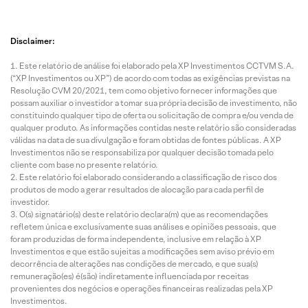
Disclaimer:
Este relatório de análise foi elaborado pela XP Investimentos CCTVM S.A.
(“XP Investimentos ou XP”) de acordo com todas as exigências previstas na
Resolução CVM 20/2021, tem como objetivo fornecer informações que
possam auxiliar o investidor a tomar sua própria decisão de investimento, não
constituindo qualquer tipo de oferta ou solicitação de compra e/ou venda de
qualquer produto. As informações contidas neste relatório são consideradas
válidas na data de sua divulgação e foram obtidas de fontes públicas. A XP
Investimentos não se responsabiliza por qualquer decisão tomada pelo
cliente com base no presente relatório.
Este relatório foi elaborado considerando a classificação de risco dos
produtos de modo a gerar resultados de alocação para cada perfil de
investidor.
O(s) signatário(s) deste relatório declara(m) que as recomendações
refletem única e exclusivamente suas análises e opiniões pessoais, que
foram produzidas de forma independente, inclusive em relação à XP
Investimentos e que estão sujeitas a modificações sem aviso prévio em
decorrência de alterações nas condições de mercado, e que sua(s)
remuneração(es) é(são) indiretamente influenciada por receitas
provenientes dos negócios e operações financeiras realizadas pela XP
Investimentos.