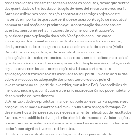
todos os clientes possam ter acesso a todos os produtos, desde que dentro
das quantidades e limites da pontuação de risco definidas para o seu perfil.
Antes de aplicar nos produtos e/ou contratar os serviços objeto deste
material, é importante que você verifique se a sua pontuação de risco atual
comporta a aplicação nos produtos e/ou a contratação dos serviços em
questão, bem como se há limitações de volume, concentração e/ou
quantidade para a aplicação desejada. Você pode consultar essas
informações diretamente no momento da transmissão da sua ordem ou,
ainda, consultando o risco geral da sua carteira na tela de carteira (Visão
Risco). Caso a sua pontuação de risco atual não comporte a
aplicação/contratação pretendida, ou caso existam limitações em relação à
quantidade e/ou volume financeiro para a referida aplicação/contratação, isto
significa que, com base na composição atual da sua carteira, esta
aplicação/contratação não está adequada ao seu perfil. Em caso de dúvidas
sobre o processo de adequação dos produtos oferecidos pela XP
Investimentos ao seu perfil de investidor, consulte o FAQ. As condições de
mercado, mudanças climáticas e o cenário macroeconômico podem afetar o
desempenho do investimento.
A rentabilidade de produtos financeiros pode apresentar variações e seu
preço ou valor pode aumentar ou diminuir num curto espaço de tempo. Os
desempenhos anteriores não são necessariamente indicativos de resultados
futuros. A rentabilidade divulgada não é líquida de impostos. As informações
presentes neste material são baseadas em simulações e os resultados reais
poderão ser significativamente diferentes.
Este relatório é destinado à circulação exclusiva para a rede de