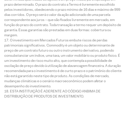
prazo determinado. O prazo do contrato a Termo é livremente escolhido
pelos investidores, obedecendo o prazo mínimo de 16 dias e máximo de 999
dias corridos. O preço será o valor da ação adicionado de uma parcela
correspondente aos juros – que são fixados livremente em mercado, em
função do prazo do contrato. Toda transação a termo requer um depósito de
garantia. Essas garantias são prestadas em duas formas: cobertura ou
margem.
O investimento em Mercados Futuros embute riscos de perdas
patrimoniais significativos. Commodity é um objeto ou determinante de
preço de um contrato futuro ou outro instrumento derivativo, podendo
consubstanciar um índice, uma taxa, um valor mobiliário ou produto físico. É
um investimento de risco muito alto, que contempla a possibilidade de
oscilação de preço devido à utilização de alavancagem financeira. A duração
recomendada para o investimento é de curto prazo e o patrimônio do cliente
não está garantido neste tipo de produto. As condições de mercado,
mudanças climáticas e o cenário macroeconômico podem afetar o
desempenho do investimento.
ESTA INSTITUIÇÃO É ADERENTE AO CÓDIGO ANBIMA DE
DISTRIBUIÇÃO DE PRODUTOS DE INVESTIMENTO.