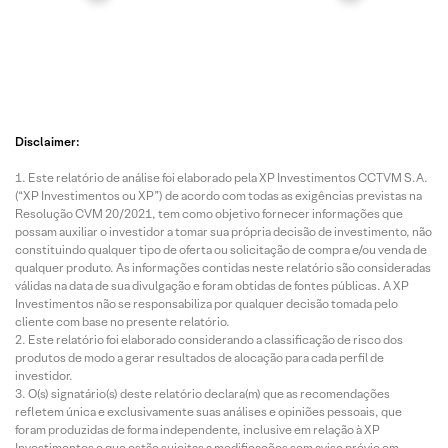
Disclaimer:
Este relatório de análise foi elaborado pela XP Investimentos CCTVM S.A.
(“XP Investimentos ou XP”) de acordo com todas as exigências previstas na
Resolução CVM 20/2021, tem como objetivo fornecer informações que
possam auxiliar o investidor a tomar sua própria decisão de investimento, não
constituindo qualquer tipo de oferta ou solicitação de compra e/ou venda de
qualquer produto. As informações contidas neste relatório são consideradas
válidas na data de sua divulgação e foram obtidas de fontes públicas. A XP
Investimentos não se responsabiliza por qualquer decisão tomada pelo
cliente com base no presente relatório.
Este relatório foi elaborado considerando a classificação de risco dos
produtos de modo a gerar resultados de alocação para cada perfil de
investidor.
O(s) signatário(s) deste relatório declara(m) que as recomendações
refletem única e exclusivamente suas análises e opiniões pessoais, que
foram produzidas de forma independente, inclusive em relação à XP
Investimentos e que estão sujeitas a modificações sem aviso prévio em