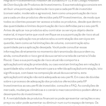
Regras e Procedimentos ANBIMA de Suitability nº 01 e do Código ANBIMA
de Distribuição de Produtos de Investimento. Essa metodologia consiste em
atribuir uma pontuação máxima de risco para cada perfil de investidor
(conservador, moderado e agressivo), bem como uma pontuação de risco
para cada um dos produtos oferecidos pela XP Investimentos, de modo que
todos os clientes possam ter acesso a todos os produtos, desde que dentro
das quantidades e limites da pontuação de risco definidas para o seu perfil.
Antes de aplicar nos produtos e/ou contratar os serviços objeto deste
material, é importante que você verifique se a sua pontuação de risco atual
comporta a aplicação nos produtos e/ou a contratação dos serviços em
questão, bem como se há limitações de volume, concentração e/ou
quantidade para a aplicação desejada. Você pode consultar essas
informações diretamente no momento da transmissão da sua ordem ou,
ainda, consultando o risco geral da sua carteira na tela de carteira (Visão
Risco). Caso a sua pontuação de risco atual não comporte a
aplicação/contratação pretendida, ou caso existam limitações em relação à
quantidade e/ou volume financeiro para a referida aplicação/contratação, isto
significa que, com base na composição atual da sua carteira, esta
aplicação/contratação não está adequada ao seu perfil. Em caso de dúvidas
sobre o processo de adequação dos produtos oferecidos pela XP
Investimentos ao seu perfil de investidor, consulte o FAQ. As condições de
mercado, mudanças climáticas e o cenário macroeconômico podem afetar o
desempenho do investimento.
A rentabilidade de produtos financeiros pode apresentar variações e seu
preço ou valor pode aumentar ou diminuir num curto espaço de tempo. Os