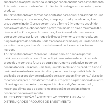
superiores ao capital investido. A duração recomendada para o investimento
é de curto prazo e o patrimônio do cliente não está garantido neste tipo de
produto.
O investimento em termos são contratos para compra ou a venda de uma
determinada quantidade de ações, a um preço fixado, para liquidação em
prazo determinado. O prazo do contrato a Termo é livremente escolhido
pelos investidores, obedecendo o prazo mínimo de 16 dias e máximo de 999
dias corridos. O preço será o valor da ação adicionado de uma parcela
correspondente aos juros – que são fixados livremente em mercado, em
função do prazo do contrato. Toda transação a termo requer um depósito de
garantia. Essas garantias são prestadas em duas formas: cobertura ou
margem.
O investimento em Mercados Futuros embute riscos de perdas
patrimoniais significativos. Commodity é um objeto ou determinante de
preço de um contrato futuro ou outro instrumento derivativo, podendo
consubstanciar um índice, uma taxa, um valor mobiliário ou produto físico. É
um investimento de risco muito alto, que contempla a possibilidade de
oscilação de preço devido à utilização de alavancagem financeira. A duração
recomendada para o investimento é de curto prazo e o patrimônio do cliente
não está garantido neste tipo de produto. As condições de mercado,
mudanças climáticas e o cenário macroeconômico podem afetar o
desempenho do investimento.
ESTA INSTITUIÇÃO É ADERENTE AO CÓDIGO ANBIMA DE
DISTRIBUIÇÃO DE PRODUTOS DE INVESTIMENTO.