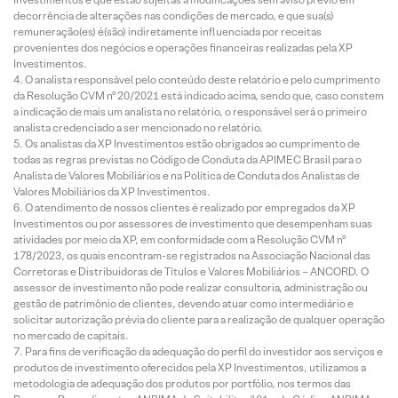
decorrência de alterações nas condições de mercado, e que sua(s)
remuneração(es) é(são) indiretamente influenciada por receitas
provenientes dos negócios e operações financeiras realizadas pela XP
Investimentos.
O analista responsável pelo conteúdo deste relatório e pelo cumprimento
da Resolução CVM nº 20/2021 está indicado acima, sendo que, caso constem
a indicação de mais um analista no relatório, o responsável será o primeiro
analista credenciado a ser mencionado no relatório.
Os analistas da XP Investimentos estão obrigados ao cumprimento de
todas as regras previstas no Código de Conduta da APIMEC Brasil para o
Analista de Valores Mobiliários e na Política de Conduta dos Analistas de
Valores Mobiliários da XP Investimentos.
O atendimento de nossos clientes é realizado por empregados da XP
Investimentos ou por assessores de investimento que desempenham suas
atividades por meio da XP, em conformidade com a Resolução CVM nº
178/2023, os quais encontram-se registrados na Associação Nacional das
Corretoras e Distribuidoras de Títulos e Valores Mobiliários – ANCORD. O
assessor de investimento não pode realizar consultoria, administração ou
gestão de patrimônio de clientes, devendo atuar como intermediário e
solicitar autorização prévia do cliente para a realização de qualquer operação
no mercado de capitais.
Para fins de verificação da adequação do perfil do investidor aos serviços e
produtos de investimento oferecidos pela XP Investimentos, utilizamos a
metodologia de adequação dos produtos por portfólio, nos termos das