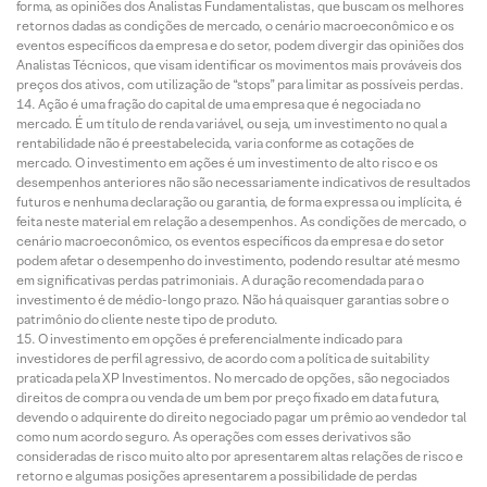
forma, as opiniões dos Analistas Fundamentalistas, que buscam os melhores
retornos dadas as condições de mercado, o cenário macroeconômico e os
eventos específicos da empresa e do setor, podem divergir das opiniões dos
Analistas Técnicos, que visam identificar os movimentos mais prováveis dos
preços dos ativos, com utilização de “stops” para limitar as possíveis perdas.
Ação é uma fração do capital de uma empresa que é negociada no
mercado. É um título de renda variável, ou seja, um investimento no qual a
rentabilidade não é preestabelecida, varia conforme as cotações de
mercado. O investimento em ações é um investimento de alto risco e os
desempenhos anteriores não são necessariamente indicativos de resultados
futuros e nenhuma declaração ou garantia, de forma expressa ou implícita, é
feita neste material em relação a desempenhos. As condições de mercado, o
cenário macroeconômico, os eventos específicos da empresa e do setor
podem afetar o desempenho do investimento, podendo resultar até mesmo
em significativas perdas patrimoniais. A duração recomendada para o
investimento é de médio-longo prazo. Não há quaisquer garantias sobre o
patrimônio do cliente neste tipo de produto.
O investimento em opções é preferencialmente indicado para
investidores de perfil agressivo, de acordo com a política de suitability
praticada pela XP Investimentos. No mercado de opções, são negociados
direitos de compra ou venda de um bem por preço fixado em data futura,
devendo o adquirente do direito negociado pagar um prêmio ao vendedor tal
como num acordo seguro. As operações com esses derivativos são
consideradas de risco muito alto por apresentarem altas relações de risco e
retorno e algumas posições apresentarem a possibilidade de perdas