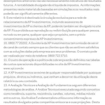
desempenhos anteriores não são necessariamente indicativos de resultados
futuros. A rentabilidade divulgada não é líquida de impostos. As informações
presentes neste material são baseadas em simulações e os resultados reais
poderão ser significativamente diferentes.
Este relatório é destinado à circulação exclusiva para a rede de
relacionamento da XP Investimentos, incluindo assessores de
investimentos da XP e clientes da XP, podendo também ser divulgado no site
da XP. Fica proibida sua reprodução ou redistribuição para qualquer pessoa,
no todo ou em parte, qualquer que seja o propósito, sem o prévio
consentimento expresso da XP Investimentos.
0800 77 20202. A Ouvidoria da XP Investimentos tem a missão de servir
de canal de contato sempre que os clientes que não se sentirem satisfeitos
com as soluções dadas pela empresa aos seus problemas. O contato pode
ser realizado por meio do telefone: 0800 722 3710.
O custo da operação e a política de cobrança estão definidos nas tabelas
de custos operacionais disponibilizadas no site da XP Investimentos:
www.xpi.com.br.
A XP Investimentos se exime de qualquer responsabilidade por quaisquer
prejuízos, diretos ou indiretos, que venham a decorrer da utilização deste
relatório ou seu conteúdo.
A Avaliação Técnica e a Avaliação de Fundamentos seguem diferentes
metodologias de análise. A Análise Técnica é executada seguindo conceitos
como tendência, suporte, resistência, candles, volumes, médias móveis
entre outros. Já a Análise Fundamentalista utiliza como informação os
resultados divulgados pelas companhias emissoras e suas projeções. Desta