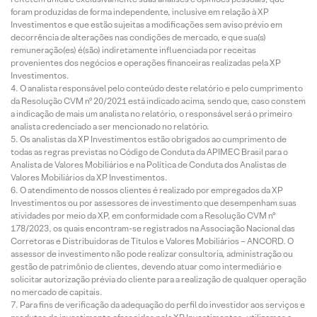
foram produzidas de forma independente, inclusive em relação à XP
Investimentos e que estão sujeitas a modificações sem aviso prévio em
decorrência de alterações nas condições de mercado, e que sua(s)
remuneração(es) é(são) indiretamente influenciada por receitas
provenientes dos negócios e operações financeiras realizadas pela XP
Investimentos.
O analista responsável pelo conteúdo deste relatório e pelo cumprimento
da Resolução CVM nº 20/2021 está indicado acima, sendo que, caso constem
a indicação de mais um analista no relatório, o responsável será o primeiro
analista credenciado a ser mencionado no relatório.
Os analistas da XP Investimentos estão obrigados ao cumprimento de
todas as regras previstas no Código de Conduta da APIMEC Brasil para o
Analista de Valores Mobiliários e na Política de Conduta dos Analistas de
Valores Mobiliários da XP Investimentos.
O atendimento de nossos clientes é realizado por empregados da XP
Investimentos ou por assessores de investimento que desempenham suas
atividades por meio da XP, em conformidade com a Resolução CVM nº
178/2023, os quais encontram-se registrados na Associação Nacional das
Corretoras e Distribuidoras de Títulos e Valores Mobiliários – ANCORD. O
assessor de investimento não pode realizar consultoria, administração ou
gestão de patrimônio de clientes, devendo atuar como intermediário e
solicitar autorização prévia do cliente para a realização de qualquer operação
no mercado de capitais.
Para fins de verificação da adequação do perfil do investidor aos serviços e