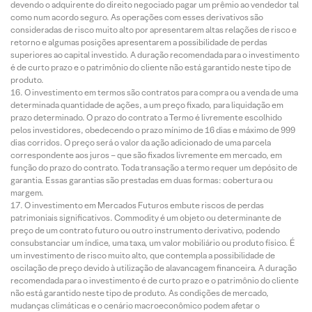
devendo o adquirente do direito negociado pagar um prêmio ao vendedor tal
como num acordo seguro. As operações com esses derivativos são
consideradas de risco muito alto por apresentarem altas relações de risco e
retorno e algumas posições apresentarem a possibilidade de perdas
superiores ao capital investido. A duração recomendada para o investimento
é de curto prazo e o patrimônio do cliente não está garantido neste tipo de
produto.
O investimento em termos são contratos para compra ou a venda de uma
determinada quantidade de ações, a um preço fixado, para liquidação em
prazo determinado. O prazo do contrato a Termo é livremente escolhido
pelos investidores, obedecendo o prazo mínimo de 16 dias e máximo de 999
dias corridos. O preço será o valor da ação adicionado de uma parcela
correspondente aos juros – que são fixados livremente em mercado, em
função do prazo do contrato. Toda transação a termo requer um depósito de
garantia. Essas garantias são prestadas em duas formas: cobertura ou
margem.
O investimento em Mercados Futuros embute riscos de perdas
patrimoniais significativos. Commodity é um objeto ou determinante de
preço de um contrato futuro ou outro instrumento derivativo, podendo
consubstanciar um índice, uma taxa, um valor mobiliário ou produto físico. É
um investimento de risco muito alto, que contempla a possibilidade de
oscilação de preço devido à utilização de alavancagem financeira. A duração
recomendada para o investimento é de curto prazo e o patrimônio do cliente
não está garantido neste tipo de produto. As condições de mercado,
mudanças climáticas e o cenário macroeconômico podem afetar o