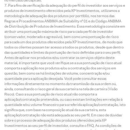
no mercado de capitais.
Para fins de verificação da adequação do perfil do investidor aos serviços e
produtos de investimento oferecidos pela XP Investimentos, utilizamos a
metodologia de adequação dos produtos por portfólio, nos termos das
Regras e Procedimentos ANBIMA de Suitability nº 01 e do Código ANBIMA
de Distribuição de Produtos de Investimento. Essa metodologia consiste em
atribuir uma pontuação máxima de risco para cada perfil de investidor
(conservador, moderado e agressivo), bem como uma pontuação de risco
para cada um dos produtos oferecidos pela XP Investimentos, de modo que
todos os clientes possam ter acesso a todos os produtos, desde que dentro
das quantidades e limites da pontuação de risco definidas para o seu perfil.
Antes de aplicar nos produtos e/ou contratar os serviços objeto deste
material, é importante que você verifique se a sua pontuação de risco atual
comporta a aplicação nos produtos e/ou a contratação dos serviços em
questão, bem como se há limitações de volume, concentração e/ou
quantidade para a aplicação desejada. Você pode consultar essas
informações diretamente no momento da transmissão da sua ordem ou,
ainda, consultando o risco geral da sua carteira na tela de carteira (Visão
Risco). Caso a sua pontuação de risco atual não comporte a
aplicação/contratação pretendida, ou caso existam limitações em relação à
quantidade e/ou volume financeiro para a referida aplicação/contratação, isto
significa que, com base na composição atual da sua carteira, esta
aplicação/contratação não está adequada ao seu perfil. Em caso de dúvidas
sobre o processo de adequação dos produtos oferecidos pela XP
Investimentos ao seu perfil de investidor, consulte o FAQ. As condições de