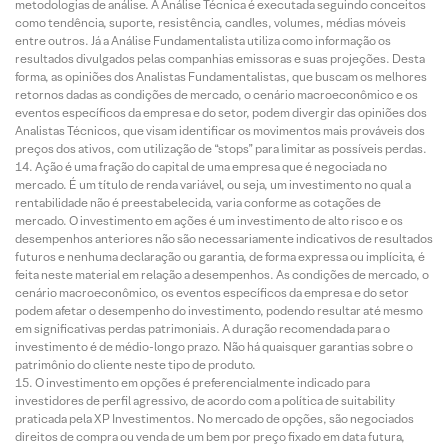
metodologias de análise. A Análise Técnica é executada seguindo conceitos
como tendência, suporte, resistência, candles, volumes, médias móveis
entre outros. Já a Análise Fundamentalista utiliza como informação os
resultados divulgados pelas companhias emissoras e suas projeções. Desta
forma, as opiniões dos Analistas Fundamentalistas, que buscam os melhores
retornos dadas as condições de mercado, o cenário macroeconômico e os
eventos específicos da empresa e do setor, podem divergir das opiniões dos
Analistas Técnicos, que visam identificar os movimentos mais prováveis dos
preços dos ativos, com utilização de “stops” para limitar as possíveis perdas.
Ação é uma fração do capital de uma empresa que é negociada no
mercado. É um título de renda variável, ou seja, um investimento no qual a
rentabilidade não é preestabelecida, varia conforme as cotações de
mercado. O investimento em ações é um investimento de alto risco e os
desempenhos anteriores não são necessariamente indicativos de resultados
futuros e nenhuma declaração ou garantia, de forma expressa ou implícita, é
feita neste material em relação a desempenhos. As condições de mercado, o
cenário macroeconômico, os eventos específicos da empresa e do setor
podem afetar o desempenho do investimento, podendo resultar até mesmo
em significativas perdas patrimoniais. A duração recomendada para o
investimento é de médio-longo prazo. Não há quaisquer garantias sobre o
patrimônio do cliente neste tipo de produto.
O investimento em opções é preferencialmente indicado para
investidores de perfil agressivo, de acordo com a política de suitability
praticada pela XP Investimentos. No mercado de opções, são negociados
direitos de compra ou venda de um bem por preço fixado em data futura,