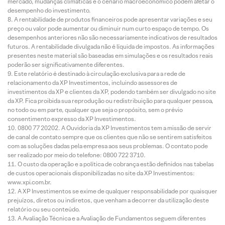
mercado, mudanças climáticas e o cenário macroeconômico podem afetar o
desempenho do investimento.
A rentabilidade de produtos financeiros pode apresentar variações e seu
preço ou valor pode aumentar ou diminuir num curto espaço de tempo. Os
desempenhos anteriores não são necessariamente indicativos de resultados
futuros. A rentabilidade divulgada não é líquida de impostos. As informações
presentes neste material são baseadas em simulações e os resultados reais
poderão ser significativamente diferentes.
Este relatório é destinado à circulação exclusiva para a rede de
relacionamento da XP Investimentos, incluindo assessores de
investimentos da XP e clientes da XP, podendo também ser divulgado no site
da XP. Fica proibida sua reprodução ou redistribuição para qualquer pessoa,
no todo ou em parte, qualquer que seja o propósito, sem o prévio
consentimento expresso da XP Investimentos.
0800 77 20202. A Ouvidoria da XP Investimentos tem a missão de servir
de canal de contato sempre que os clientes que não se sentirem satisfeitos
com as soluções dadas pela empresa aos seus problemas. O contato pode
ser realizado por meio do telefone: 0800 722 3710.
O custo da operação e a política de cobrança estão definidos nas tabelas
de custos operacionais disponibilizadas no site da XP Investimentos:
www.xpi.com.br.
A XP Investimentos se exime de qualquer responsabilidade por quaisquer
prejuízos, diretos ou indiretos, que venham a decorrer da utilização deste
relatório ou seu conteúdo.
A Avaliação Técnica e a Avaliação de Fundamentos seguem diferentes