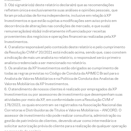
O(s) signatário(s) deste relatório declara(m) que as recomendações
refletem única e exclusivamente suas análises e opiniões pessoais, que
foram produzidas de forma independente, inclusive em relação à XP
Investimentos e que estão sujeitas a modificações sem aviso prévio em
decorrência de alterações nas condições de mercado, e que sua(s)
remuneração(es) é(são) indiretamente influenciada por receitas
provenientes dos negócios e operações financeiras realizadas pela XP
Investimentos.
O analista responsável pelo conteúdo deste relatório e pelo cumprimento
da Resolução CVM nº 20/2021 está indicado acima, sendo que, caso constem
a indicação de mais um analista no relatório, o responsável será o primeiro
analista credenciado a ser mencionado no relatório.
Os analistas da XP Investimentos estão obrigados ao cumprimento de
todas as regras previstas no Código de Conduta da APIMEC Brasil para o
Analista de Valores Mobiliários e na Política de Conduta dos Analistas de
Valores Mobiliários da XP Investimentos.
O atendimento de nossos clientes é realizado por empregados da XP
Investimentos ou por assessores de investimento que desempenham suas
atividades por meio da XP, em conformidade com a Resolução CVM nº
178/2023, os quais encontram-se registrados na Associação Nacional das
Corretoras e Distribuidoras de Títulos e Valores Mobiliários – ANCORD. O
assessor de investimento não pode realizar consultoria, administração ou
gestão de patrimônio de clientes, devendo atuar como intermediário e
solicitar autorização prévia do cliente para a realização de qualquer operação