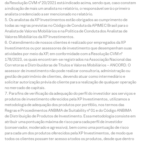
da Resolução CVM nº 20/2021 está indicado acima, sendo que, caso constem
a indicação de mais um analista no relatório, o responsável será o primeiro
analista credenciado a ser mencionado no relatório.
Os analistas da XP Investimentos estão obrigados ao cumprimento de
todas as regras previstas no Código de Conduta da APIMEC Brasil para o
Analista de Valores Mobiliários e na Política de Conduta dos Analistas de
Valores Mobiliários da XP Investimentos.
O atendimento de nossos clientes é realizado por empregados da XP
Investimentos ou por assessores de investimento que desempenham suas
atividades por meio da XP, em conformidade com a Resolução CVM nº
178/2023, os quais encontram-se registrados na Associação Nacional das
Corretoras e Distribuidoras de Títulos e Valores Mobiliários – ANCORD. O
assessor de investimento não pode realizar consultoria, administração ou
gestão de patrimônio de clientes, devendo atuar como intermediário e
solicitar autorização prévia do cliente para a realização de qualquer operação
no mercado de capitais.
Para fins de verificação da adequação do perfil do investidor aos serviços e
produtos de investimento oferecidos pela XP Investimentos, utilizamos a
metodologia de adequação dos produtos por portfólio, nos termos das
Regras e Procedimentos ANBIMA de Suitability nº 01 e do Código ANBIMA
de Distribuição de Produtos de Investimento. Essa metodologia consiste em
atribuir uma pontuação máxima de risco para cada perfil de investidor
(conservador, moderado e agressivo), bem como uma pontuação de risco
para cada um dos produtos oferecidos pela XP Investimentos, de modo que
todos os clientes possam ter acesso a todos os produtos, desde que dentro