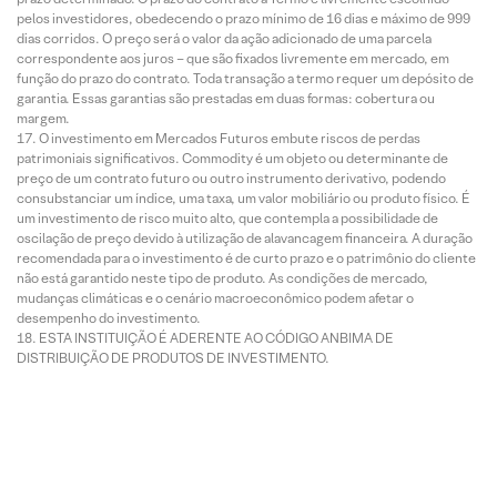
pelos investidores, obedecendo o prazo mínimo de 16 dias e máximo de 999
dias corridos. O preço será o valor da ação adicionado de uma parcela
correspondente aos juros – que são fixados livremente em mercado, em
função do prazo do contrato. Toda transação a termo requer um depósito de
garantia. Essas garantias são prestadas em duas formas: cobertura ou
margem.
O investimento em Mercados Futuros embute riscos de perdas
patrimoniais significativos. Commodity é um objeto ou determinante de
preço de um contrato futuro ou outro instrumento derivativo, podendo
consubstanciar um índice, uma taxa, um valor mobiliário ou produto físico. É
um investimento de risco muito alto, que contempla a possibilidade de
oscilação de preço devido à utilização de alavancagem financeira. A duração
recomendada para o investimento é de curto prazo e o patrimônio do cliente
não está garantido neste tipo de produto. As condições de mercado,
mudanças climáticas e o cenário macroeconômico podem afetar o
desempenho do investimento.
ESTA INSTITUIÇÃO É ADERENTE AO CÓDIGO ANBIMA DE
DISTRIBUIÇÃO DE PRODUTOS DE INVESTIMENTO.