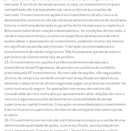
mercado. É um título de renda variável, ou seja, um investimento no qual a
rentabilidade não é preestabelecida, varia conforme as cotações de
mercado. O investimento em ações é um investimento de alto risco e os
desempenhos anteriores não são necessariamente indicativos de resultados
futuros e nenhuma declaração ou garantia, de forma expressa ou implícita, é
feita neste material em relação a desempenhos. As condições de mercado, o
cenário macroeconômico, os eventos específicos da empresa e do setor
podem afetar o desempenho do investimento, podendo resultar até mesmo
em significativas perdas patrimoniais. A duração recomendada para o
investimento é de médio-longo prazo. Não há quaisquer garantias sobre o
patrimônio do cliente neste tipo de produto.
O investimento em opções é preferencialmente indicado para
investidores de perfil agressivo, de acordo com a política de suitability
praticada pela XP Investimentos. No mercado de opções, são negociados
direitos de compra ou venda de um bem por preço fixado em data futura,
devendo o adquirente do direito negociado pagar um prêmio ao vendedor tal
como num acordo seguro. As operações com esses derivativos são
consideradas de risco muito alto por apresentarem altas relações de risco e
retorno e algumas posições apresentarem a possibilidade de perdas
superiores ao capital investido. A duração recomendada para o investimento
é de curto prazo e o patrimônio do cliente não está garantido neste tipo de
produto.
O investimento em termos são contratos para compra ou a venda de uma
determinada quantidade de ações, a um preço fixado, para liquidação em
prazo determinado. O prazo do contrato a Termo é livremente escolhido