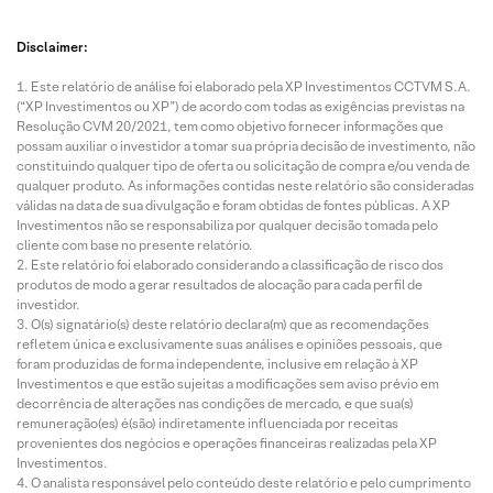
Disclaimer:
Este relatório de análise foi elaborado pela XP Investimentos CCTVM S.A.
(“XP Investimentos ou XP”) de acordo com todas as exigências previstas na
Resolução CVM 20/2021, tem como objetivo fornecer informações que
possam auxiliar o investidor a tomar sua própria decisão de investimento, não
constituindo qualquer tipo de oferta ou solicitação de compra e/ou venda de
qualquer produto. As informações contidas neste relatório são consideradas
válidas na data de sua divulgação e foram obtidas de fontes públicas. A XP
Investimentos não se responsabiliza por qualquer decisão tomada pelo
cliente com base no presente relatório.
Este relatório foi elaborado considerando a classificação de risco dos
produtos de modo a gerar resultados de alocação para cada perfil de
investidor.
O(s) signatário(s) deste relatório declara(m) que as recomendações
refletem única e exclusivamente suas análises e opiniões pessoais, que
foram produzidas de forma independente, inclusive em relação à XP
Investimentos e que estão sujeitas a modificações sem aviso prévio em
decorrência de alterações nas condições de mercado, e que sua(s)
remuneração(es) é(são) indiretamente influenciada por receitas
provenientes dos negócios e operações financeiras realizadas pela XP
Investimentos.
O analista responsável pelo conteúdo deste relatório e pelo cumprimento