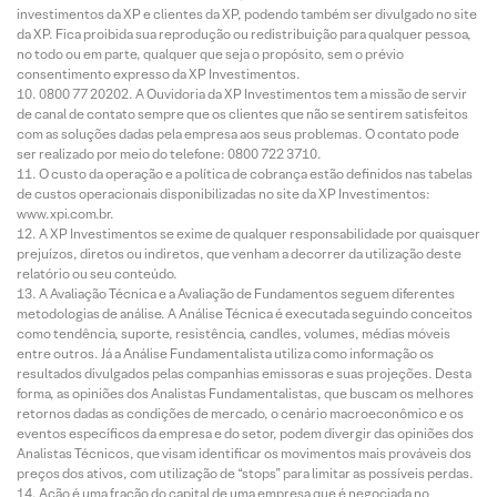
investimentos da XP e clientes da XP, podendo também ser divulgado no site
da XP. Fica proibida sua reprodução ou redistribuição para qualquer pessoa,
no todo ou em parte, qualquer que seja o propósito, sem o prévio
consentimento expresso da XP Investimentos.
0800 77 20202. A Ouvidoria da XP Investimentos tem a missão de servir
de canal de contato sempre que os clientes que não se sentirem satisfeitos
com as soluções dadas pela empresa aos seus problemas. O contato pode
ser realizado por meio do telefone: 0800 722 3710.
O custo da operação e a política de cobrança estão definidos nas tabelas
de custos operacionais disponibilizadas no site da XP Investimentos:
www.xpi.com.br.
A XP Investimentos se exime de qualquer responsabilidade por quaisquer
prejuízos, diretos ou indiretos, que venham a decorrer da utilização deste
relatório ou seu conteúdo.
A Avaliação Técnica e a Avaliação de Fundamentos seguem diferentes
metodologias de análise. A Análise Técnica é executada seguindo conceitos
como tendência, suporte, resistência, candles, volumes, médias móveis
entre outros. Já a Análise Fundamentalista utiliza como informação os
resultados divulgados pelas companhias emissoras e suas projeções. Desta
forma, as opiniões dos Analistas Fundamentalistas, que buscam os melhores
retornos dadas as condições de mercado, o cenário macroeconômico e os
eventos específicos da empresa e do setor, podem divergir das opiniões dos
Analistas Técnicos, que visam identificar os movimentos mais prováveis dos
preços dos ativos, com utilização de “stops” para limitar as possíveis perdas.
Ação é uma fração do capital de uma empresa que é negociada no