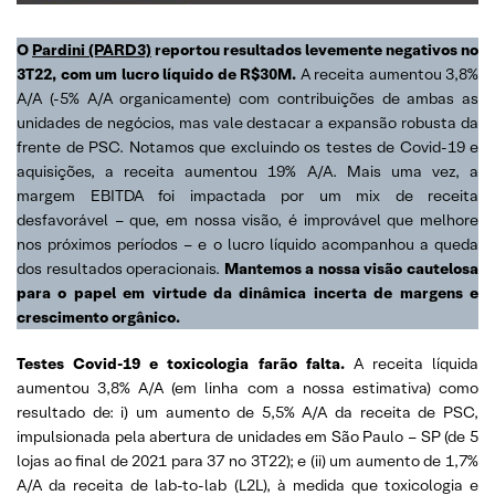
O
Pardini (PARD3)
reportou resultados levemente negativos no
3T22, com um lucro líquido de R$30M.
A receita aumentou 3,8%
A/A (-5% A/A organicamente) com contribuições de ambas as
unidades de negócios, mas vale destacar a expansão robusta da
frente de PSC. Notamos que excluindo os testes de Covid-19 e
aquisições, a receita aumentou 19% A/A. Mais uma vez, a
margem EBITDA foi impactada por um mix de receita
desfavorável – que, em nossa visão, é improvável que melhore
nos próximos períodos – e o lucro líquido acompanhou a queda
dos resultados operacionais.
Mantemos a nossa visão cautelosa
para o papel em virtude da dinâmica incerta de margens e
crescimento orgânico.
Testes
Covid-19 e toxicologia farão falta.
A receita líquida
aumentou 3,8% A/A (em linha com a nossa estimativa) como
resultado de: i) um aumento de 5,5% A/A da receita de PSC,
impulsionada pela abertura de unidades em São Paulo – SP (de 5
lojas ao final de 2021 para 37 no 3T22); e (ii) um aumento de 1,7%
A/A da receita de lab-to-lab (L2L), à medida que toxicologia e