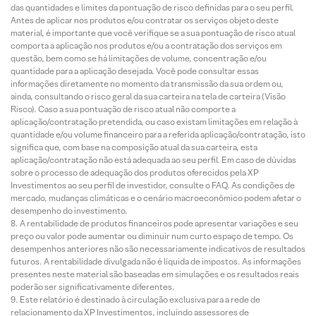
das quantidades e limites da pontuação de risco definidas para o seu perfil.
Antes de aplicar nos produtos e/ou contratar os serviços objeto deste
material, é importante que você verifique se a sua pontuação de risco atual
comporta a aplicação nos produtos e/ou a contratação dos serviços em
questão, bem como se há limitações de volume, concentração e/ou
quantidade para a aplicação desejada. Você pode consultar essas
informações diretamente no momento da transmissão da sua ordem ou,
ainda, consultando o risco geral da sua carteira na tela de carteira (Visão
Risco). Caso a sua pontuação de risco atual não comporte a
aplicação/contratação pretendida, ou caso existam limitações em relação à
quantidade e/ou volume financeiro para a referida aplicação/contratação, isto
significa que, com base na composição atual da sua carteira, esta
aplicação/contratação não está adequada ao seu perfil. Em caso de dúvidas
sobre o processo de adequação dos produtos oferecidos pela XP
Investimentos ao seu perfil de investidor, consulte o FAQ. As condições de
mercado, mudanças climáticas e o cenário macroeconômico podem afetar o
desempenho do investimento.
A rentabilidade de produtos financeiros pode apresentar variações e seu
preço ou valor pode aumentar ou diminuir num curto espaço de tempo. Os
desempenhos anteriores não são necessariamente indicativos de resultados
futuros. A rentabilidade divulgada não é líquida de impostos. As informações
presentes neste material são baseadas em simulações e os resultados reais
poderão ser significativamente diferentes.
Este relatório é destinado à circulação exclusiva para a rede de
relacionamento da XP Investimentos, incluindo assessores de