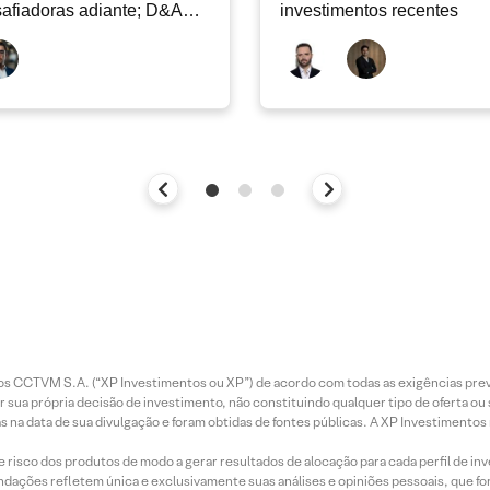
afiadoras adiante; D&A
investimentos recentes
e permanecer nos níveis
ais
entos CCTVM S.A. (“XP Investimentos ou XP”) de acordo com todas as exigências p
r sua própria decisão de investimento, não constituindo qualquer tipo de oferta ou
s na data de sua divulgação e foram obtidas de fontes públicas. A XP Investimentos
e risco dos produtos de modo a gerar resultados de alocação para cada perfil de inv
mendações refletem única e exclusivamente suas análises e opiniões pessoais, que 