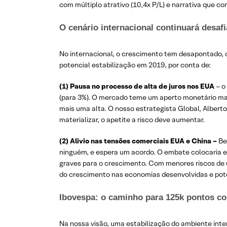
com múltiplo atrativo (10,4x P/L) e narrativa que co
O cenário internacional continuará desafi
No internacional, o crescimento tem desapontado, 
potencial estabilização em 2019, por conta de:
(1) Pausa no processo de alta de juros nos EUA
– o
(para 3%). O mercado teme um aperto monetário maio
mais uma alta. O nosso estrategista Global, Alber
materializar, o apetite a risco deve aumentar.
(2) Alivio nas tensões comerciais EUA e China –
Be
ninguém, e espera um acordo. O embate colocaria e
graves para o crescimento. Com menores riscos de u
do crescimento nas economias desenvolvidas e pote
Ibovespa: o caminho para 125k pontos co
Na nossa visão, uma estabilização do ambiente inter