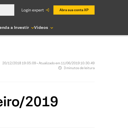
login expert
Abra sua conta XP
enda a Investir
Vídeos
20/12/2018 19:05:09 • Atualizado em 11/06/2019 10:30:49
3 minutos de leitura
eiro/2019