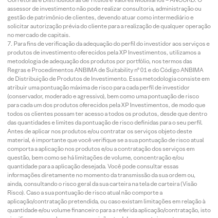
assessor de investimento não pode realizar consultoria, administração ou
gestão de patrimônio de clientes, devendo atuar como intermediário e
solicitar autorização prévia do cliente para a realização de qualquer operação
no mercado de capitais.
Para fins de verificação da adequação do perfil do investidor aos serviços e
produtos de investimento oferecidos pela XP Investimentos, utilizamos a
metodologia de adequação dos produtos por portfólio, nos termos das
Regras e Procedimentos ANBIMA de Suitability nº 01 e do Código ANBIMA
de Distribuição de Produtos de Investimento. Essa metodologia consiste em
atribuir uma pontuação máxima de risco para cada perfil de investidor
(conservador, moderado e agressivo), bem como uma pontuação de risco
para cada um dos produtos oferecidos pela XP Investimentos, de modo que
todos os clientes possam ter acesso a todos os produtos, desde que dentro
das quantidades e limites da pontuação de risco definidas para o seu perfil.
Antes de aplicar nos produtos e/ou contratar os serviços objeto deste
material, é importante que você verifique se a sua pontuação de risco atual
comporta a aplicação nos produtos e/ou a contratação dos serviços em
questão, bem como se há limitações de volume, concentração e/ou
quantidade para a aplicação desejada. Você pode consultar essas
informações diretamente no momento da transmissão da sua ordem ou,
ainda, consultando o risco geral da sua carteira na tela de carteira (Visão
Risco). Caso a sua pontuação de risco atual não comporte a
aplicação/contratação pretendida, ou caso existam limitações em relação à
quantidade e/ou volume financeiro para a referida aplicação/contratação, isto