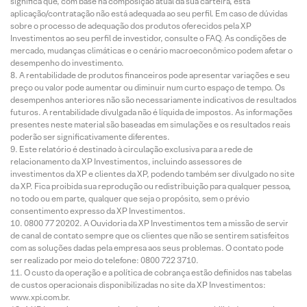
significa que, com base na composição atual da sua carteira, esta
aplicação/contratação não está adequada ao seu perfil. Em caso de dúvidas
sobre o processo de adequação dos produtos oferecidos pela XP
Investimentos ao seu perfil de investidor, consulte o FAQ. As condições de
mercado, mudanças climáticas e o cenário macroeconômico podem afetar o
desempenho do investimento.
A rentabilidade de produtos financeiros pode apresentar variações e seu
preço ou valor pode aumentar ou diminuir num curto espaço de tempo. Os
desempenhos anteriores não são necessariamente indicativos de resultados
futuros. A rentabilidade divulgada não é líquida de impostos. As informações
presentes neste material são baseadas em simulações e os resultados reais
poderão ser significativamente diferentes.
Este relatório é destinado à circulação exclusiva para a rede de
relacionamento da XP Investimentos, incluindo assessores de
investimentos da XP e clientes da XP, podendo também ser divulgado no site
da XP. Fica proibida sua reprodução ou redistribuição para qualquer pessoa,
no todo ou em parte, qualquer que seja o propósito, sem o prévio
consentimento expresso da XP Investimentos.
0800 77 20202. A Ouvidoria da XP Investimentos tem a missão de servir
de canal de contato sempre que os clientes que não se sentirem satisfeitos
com as soluções dadas pela empresa aos seus problemas. O contato pode
ser realizado por meio do telefone: 0800 722 3710.
O custo da operação e a política de cobrança estão definidos nas tabelas
de custos operacionais disponibilizadas no site da XP Investimentos:
www.xpi.com.br.