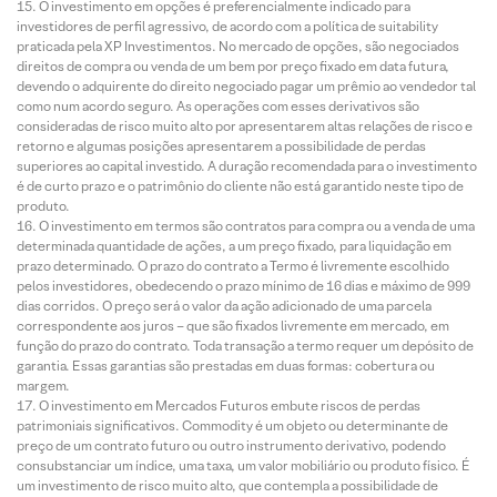
O investimento em opções é preferencialmente indicado para
investidores de perfil agressivo, de acordo com a política de suitability
praticada pela XP Investimentos. No mercado de opções, são negociados
direitos de compra ou venda de um bem por preço fixado em data futura,
devendo o adquirente do direito negociado pagar um prêmio ao vendedor tal
como num acordo seguro. As operações com esses derivativos são
consideradas de risco muito alto por apresentarem altas relações de risco e
retorno e algumas posições apresentarem a possibilidade de perdas
superiores ao capital investido. A duração recomendada para o investimento
é de curto prazo e o patrimônio do cliente não está garantido neste tipo de
produto.
O investimento em termos são contratos para compra ou a venda de uma
determinada quantidade de ações, a um preço fixado, para liquidação em
prazo determinado. O prazo do contrato a Termo é livremente escolhido
pelos investidores, obedecendo o prazo mínimo de 16 dias e máximo de 999
dias corridos. O preço será o valor da ação adicionado de uma parcela
correspondente aos juros – que são fixados livremente em mercado, em
função do prazo do contrato. Toda transação a termo requer um depósito de
garantia. Essas garantias são prestadas em duas formas: cobertura ou
margem.
O investimento em Mercados Futuros embute riscos de perdas
patrimoniais significativos. Commodity é um objeto ou determinante de
preço de um contrato futuro ou outro instrumento derivativo, podendo
consubstanciar um índice, uma taxa, um valor mobiliário ou produto físico. É
um investimento de risco muito alto, que contempla a possibilidade de