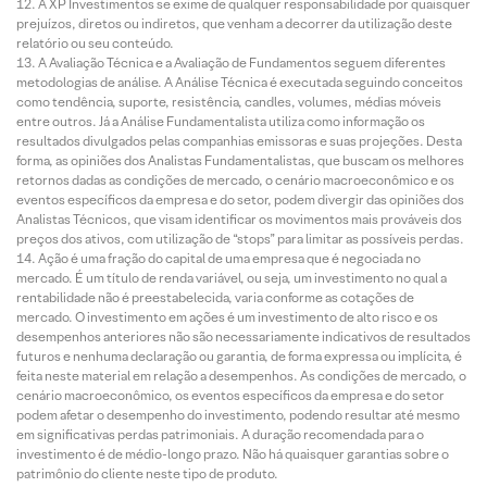
A XP Investimentos se exime de qualquer responsabilidade por quaisquer
prejuízos, diretos ou indiretos, que venham a decorrer da utilização deste
relatório ou seu conteúdo.
A Avaliação Técnica e a Avaliação de Fundamentos seguem diferentes
metodologias de análise. A Análise Técnica é executada seguindo conceitos
como tendência, suporte, resistência, candles, volumes, médias móveis
entre outros. Já a Análise Fundamentalista utiliza como informação os
resultados divulgados pelas companhias emissoras e suas projeções. Desta
forma, as opiniões dos Analistas Fundamentalistas, que buscam os melhores
retornos dadas as condições de mercado, o cenário macroeconômico e os
eventos específicos da empresa e do setor, podem divergir das opiniões dos
Analistas Técnicos, que visam identificar os movimentos mais prováveis dos
preços dos ativos, com utilização de “stops” para limitar as possíveis perdas.
Ação é uma fração do capital de uma empresa que é negociada no
mercado. É um título de renda variável, ou seja, um investimento no qual a
rentabilidade não é preestabelecida, varia conforme as cotações de
mercado. O investimento em ações é um investimento de alto risco e os
desempenhos anteriores não são necessariamente indicativos de resultados
futuros e nenhuma declaração ou garantia, de forma expressa ou implícita, é
feita neste material em relação a desempenhos. As condições de mercado, o
cenário macroeconômico, os eventos específicos da empresa e do setor
podem afetar o desempenho do investimento, podendo resultar até mesmo
em significativas perdas patrimoniais. A duração recomendada para o
investimento é de médio-longo prazo. Não há quaisquer garantias sobre o
patrimônio do cliente neste tipo de produto.