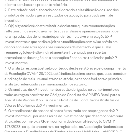
cliente com base no presente relatório.
Este relatório foi elaborado considerando a classificação de risco dos
produtos de modo a gerar resultados de alocação para cada perfil de
investidor.
O(s) signatário(s) deste relatório declara(m) que as recomendações
refletem única e exclusivamente suas análises e opiniões pessoais, que
foram produzidas de forma independente, inclusive em relação à XP
Investimentos e que estão sujeitas a modificações sem aviso prévio em
decorrência de alterações nas condições de mercado, e que sua(s)
remuneração(es) é(são) indiretamente influenciada por receitas
provenientes dos negócios e operações financeiras realizadas pela XP
Investimentos.
O analista responsável pelo conteúdo deste relatório e pelo cumprimento
da Resolução CVM nº 20/2021 está indicado acima, sendo que, caso constem
a indicação de mais um analista no relatório, o responsável será o primeiro
analista credenciado a ser mencionado no relatório.
Os analistas da XP Investimentos estão obrigados ao cumprimento de
todas as regras previstas no Código de Conduta da APIMEC Brasil para o
Analista de Valores Mobiliários e na Política de Conduta dos Analistas de
Valores Mobiliários da XP Investimentos.
O atendimento de nossos clientes é realizado por empregados da XP
Investimentos ou por assessores de investimento que desempenham suas
atividades por meio da XP, em conformidade com a Resolução CVM nº
178/2023, os quais encontram-se registrados na Associação Nacional das
Corretoras e Distribuidoras de Títulos e Valores Mobiliários – ANCORD. O