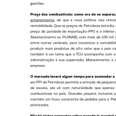
gestões.
Preço dos combustíveis: como era de se esperar,
anteriormente
, de que a nova política visa otimi
rentabilidade. Que os preços da Petrobras estarão, e
preço de paridade de importação-PPI) e o inferior
Abastecimento ou PLANAB), com mais de 100 mil
entre outras variáveis, para maximizar a rentabil
produzir mais produtos de alto valor que o país 
também é um tema que o TCU acompanha com atenç
administração a sua supervisão. Mensalmente, a d
empresa.
O mercado levará algum tempo para acomodar a m
em PPI da Petrobras permitia a entrada de pequeno
de escala, ele vê com naturalidade que apenas
combustíveis no país. Grandes
players
, inclusive
mantém um fluxo constante de pedidos para a Petro
priorizados.
Não há pistas concretas sobre quando (e quanto) 