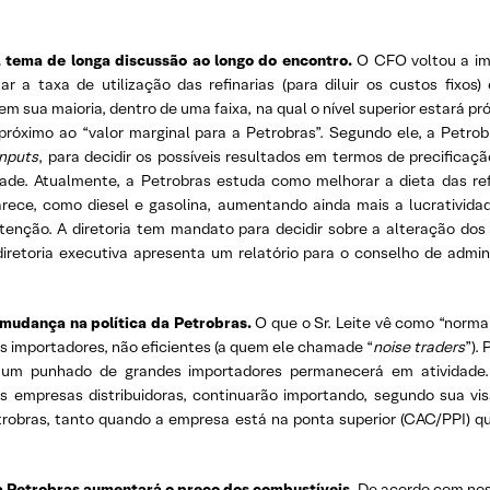
 tema de longa discussão ao longo do encontro.
O CFO voltou a im
zar a taxa de utilização das refinarias (para diluir os custos fixo
m sua maioria, dentro de uma faixa, na qual o nível superior estará pró
 próximo ao “valor marginal para a Petrobras”. Segundo ele, a Petr
inputs
, para decidir os possíveis resultados em termos de precificaç
idade. Atualmente, a Petrobras estuda como melhorar a dieta das ref
carece, como diesel e gasolina, aumentando ainda mais a lucrativida
ão. A diretoria tem mandato para decidir sobre a alteração dos 
iretoria executiva apresenta um relatório para o conselho de admin
udança na política da Petrobras.
O que o Sr. Leite vê como “normal
s importadores, não eficientes (a quem ele chamade “
noise traders
”).
 um punhado de grandes importadores permanecerá em atividade
 as empresas distribuidoras, continuarão importando, segundo sua v
bras, tanto quando a empresa está na ponta superior (CAC/PPI) quant
a Petrobras aumentará o preço dos combustíveis.
De acordo com
no