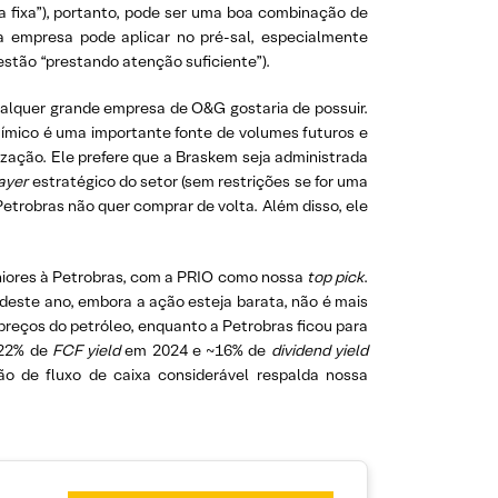
da fixa”), portanto, pode ser uma boa combinação de
l a empresa pode aplicar no pré-sal, especialmente
estão “prestando atenção suficiente”).
alquer grande empresa de O&G gostaria de possuir.
uímico é uma importante fonte de volumes futuros e
zação. Ele prefere que a Braskem seja administrada
ayer
estratégico do setor (sem restrições se for uma
etrobras não quer comprar de volta. Além disso, ele
uniores à Petrobras, com a PRIO como nossa
top pick
.
deste ano, embora a ação esteja barata, não é mais
reços do petróleo, enquanto a Petrobras ficou para
~22% de
FCF yield
em 2024 e ~16% de
dividend yield
o de fluxo de caixa considerável respalda nossa