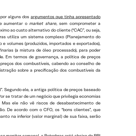
por alguns dos
argumentos que tinha apresentado
s) e aumentar o
market share
, sem comprometer a
ximo ao custo alternativo do cliente (“CAC”, ou seja,
obras utiliza um sistema complexo (Planejamento do
ão e volumes (produzidos, importados e exportados),
inarias (a mistura de óleo processado), para poder
de. Em termos de governança, a política de preços
preços dos combustíveis, cabendo ao conselho de
istração sobre a precificação dos combustíveis da
”. Segundo ele, a antiga política de preços baseado
 Por se tratar de um negócio que privilegia economias
. Mas ele não vê riscos de desabastecimento de
isão. De acordo com o CFO, os “bons clientes”, que
o na inferior (valor marginal) de sua faixa, serão
sso monitor semanal
, a Petrobras está abaixo do PPI