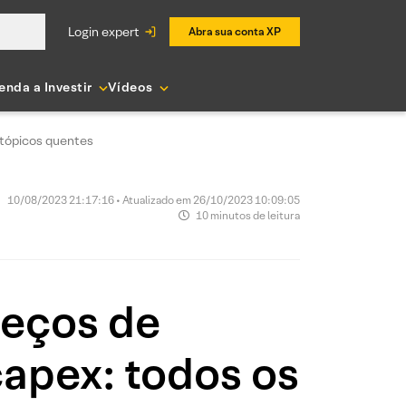
login expert
Abra sua conta XP
enda a Investir
Vídeos
 tópicos quentes
10/08/2023 21:17:16 • Atualizado em 26/10/2023 10:09:05
10 minutos de leitura
reços de
apex: todos os