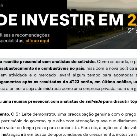
a reunião presencial com analistas de sell-side.
Como esperado, o pr
 desabastecimento de combustíveis no país
, mas com a nova política
 em atividade e o mercado levará algum tempo para acomodar a
pagamentos após os resultados do 4T23 serão, em última análise,
que a primeira seja administrada como uma empresa privada, com um gr
zou uma reunião presencial com analistas de
sell-side
para discutir tóp
mento.
O Sr. Leite demonstrou uma preocupação genuína com o preço d
do patrimônio do governo, que olha com atenação quase que diariamen
 valor de longo prazo para o acionista. Para ele, a ação está desval
nistração irá em busca de oportunidades de crescimento, inclusive 