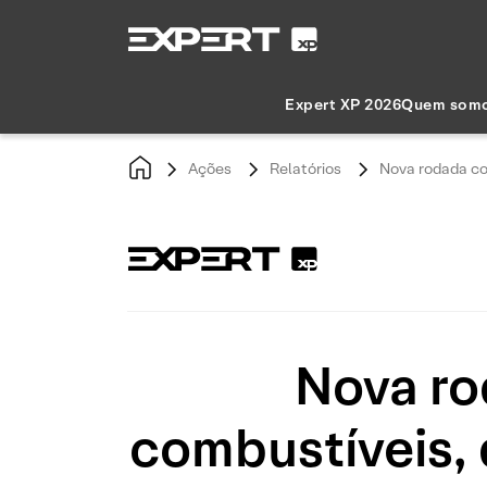
Expert XP 2026
Quem som
Ações
Relatórios
Nova rodada co
Nova ro
combustíveis,