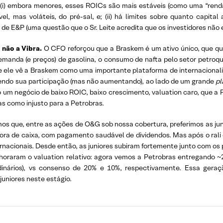
ue: (i) embora menores, esses ROICs são mais estáveis ​​(como uma “ren
el, mas voláteis, do pré-sal, e; (ii) há limites sobre quanto capita
de E&P (uma questão que o Sr. Leite acredita que os investidores não 
 não a Vibra.
O CFO reforçou que a Braskem é um ativo único, que qu
manda (e preços) de gasolina, o consumo de nafta pelo setor petroq
e ele vê a Braskem como uma importante plataforma de internacionali
ndo sua participação (mas não aumentando), ao lado de um grande
pl
o um negócio de baixo ROIC, baixo crescimento, valuation caro, que a P
s como injusto para a Petrobras.
mos que, entre as ações de O&G sob nossa cobertura, preferimos as j
a de caixa, com pagamento saudável de dividendos. Mas após o rali 
acionais. Desde então, as juniores subiram fortemente junto com os p
horaram o valuation relativo: agora vemos a Petrobras entregando 
inários), vs consenso de 20% e 10%, respectivamente. Essa geraçã
uniores neste estágio.