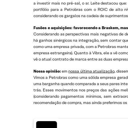
a investir mais no pré-sal, o sr. Leite destacou q
portfólio para a Petrobras com o ROIC de alto nív
considerando os gargalos na cadeia de suprimentos 
Fusões e aquisições: favorecendo a Braskem, mas
Considerando as perspectivas mais negativas de de
há ganhos sinérgicos na integração, sem contar qu
como uma empresa privada, com a Petrobras mante
empresa estrangeira). Quanto à Vibra, ele a vê com
vê o atual contrato de marca entre as duas empresa
Nossa opinião:
em
nossa última atualização
, disse
Vimos a Petrobras como uma sólida empresa gerador
uma barganha quando comparada a seus pares intern
trás. Esses movimentos nos preços das ações mel
(considerando pagamentos mínimos, sem extraord
recomendação de compra, mas ainda preferimos os j