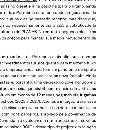
nas no diesel e 4 na gasolina (para o último, ainda
fato de a Petrobras estar cobrando preços acima do
por alguns dias no passado recente, mas disse que,
não necessariamente dia a dia), a volatilidade (e
sultados do PLANAB. No entanto, segundo ele, se os
rá os preços para manter sua média móvel dentro da
ontroladores da Petrobras mais alinhados com os
iar investimentos futuros quanto para manter o fluxo
pois a empresa ainda não tem um panorama completo
os acima do mínimo previsto na nova fórmula. Ainda
nistas e, portanto, uma decisão do governo. Sobre o
ternacionais, que distribuem dinheiro de volta aos
luído em menos de 12 meses, segundo ele.
Algumas
ilhões (2023 a 2027). Apenas a inflação traria esse
 já disse que o valor nesse tipo de investimento, no
e, com bons parceiros, aprovado pela governança da
ão mudam e evoluem em ritmo acelerado), ele vê os
em os baixos ROICs desse tipo de projeto em relação