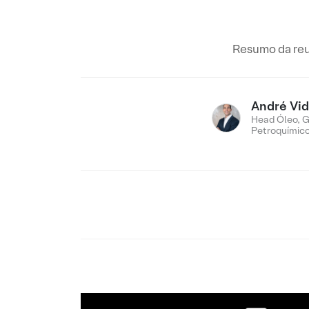
Resumo da reun
André Vid
Head Óleo, G
Petroquímic