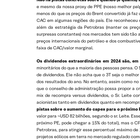
e mesmo da nossa proxy de PPE (nosso melhor palpit
menos do que os preços do Brent convertido já faz
CAC em algumas regiões do país. Ele reconheceu qu
além da estratégia da Petrobras (manter os preço
surpresas constantes) nos mercados tem sido tão a
preços internacionais do petróleo e dos combustív
faixa de CAC/valor marginal.
Os dividendos extraordinários em 2024 são, em 
minoritários do que a maioria das pessoas pensa. O 
de dividendos. Ele não acha que o 3T seja o melh
dos resultados do ano. No entanto, assim como no 
que o conselho de administração possa propor a cri
mix de recompra versus dividendos, o Sr. Leite co
acionistas tanto em dividendos quanto em recompr
pistas sobre o aumento do capex para o próximo P
valor para ~USD 82 bilhões, segundo o sr. Leite. Es
próximo PE, pode chegar a 15% do total), mas o CF
Petrobras, para atingir esse percentual máximo d
projetos eólicos em terra no mercado regulado como