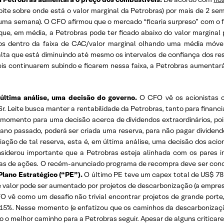
e sobre onde está o valor marginal da Petrobras) por mais de 2 sema
 uma semana). O CFO afirmou que o mercado “ficaria surpreso” com o 
e, em média, a Petrobras pode ter ficado abaixo do valor marginal 
s dentro da faixa de CAC/valor marginal olhando uma média móvel, 
lta que está diminuindo até mesmo os intervalos de confiança dos re
eis continuarem subindo e ficarem nessa faixa, a Petrobras aumenta
última análise, uma decisão do governo.
O CFO vê os acionistas c
Sr. Leite busca manter a rentabilidade da Petrobras, tanto para financ
or momento para uma decisão acerca de dividendos extraordinários, 
ano passado, poderá ser criada uma reserva, para não pagar dividend
ação de tal reserva, esta é, em última análise, uma decisão dos acio
nsiderou importante que a Petrobras esteja alinhada com os pares in
as de ações. O recém-anunciado programa de recompra deve ser conc
lano Estratégico (“PE”).
O último PE teve um capex total de US$ 78 b
se valor pode ser aumentado por projetos de descarbonização (a empresa
O vê como um desafio não trivial encontrar projetos de grande port
e 15%. Nesse momento (e enfatizou que os caminhos da descarbonizaç
 o melhor caminho para a Petrobras seguir. Apesar de alguns criticar