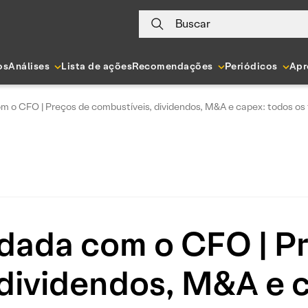
Buscar
os
Análises
Lista de ações
Recomendações
Periódicos
Apr
m o CFO | Preços de combustíveis, dividendos, M&A e capex: todos os
dada com o CFO | P
 dividendos, M&A e c