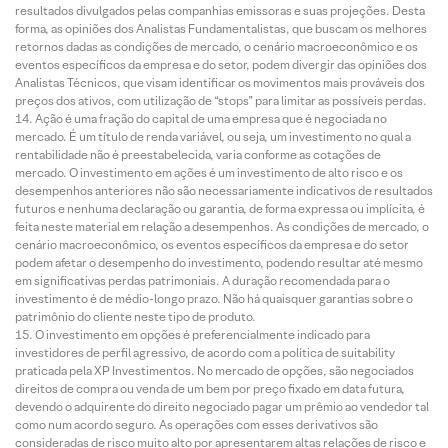
resultados divulgados pelas companhias emissoras e suas projeções. Desta
forma, as opiniões dos Analistas Fundamentalistas, que buscam os melhores
retornos dadas as condições de mercado, o cenário macroeconômico e os
eventos específicos da empresa e do setor, podem divergir das opiniões dos
Analistas Técnicos, que visam identificar os movimentos mais prováveis dos
preços dos ativos, com utilização de “stops” para limitar as possíveis perdas.
Ação é uma fração do capital de uma empresa que é negociada no
mercado. É um título de renda variável, ou seja, um investimento no qual a
rentabilidade não é preestabelecida, varia conforme as cotações de
mercado. O investimento em ações é um investimento de alto risco e os
desempenhos anteriores não são necessariamente indicativos de resultados
futuros e nenhuma declaração ou garantia, de forma expressa ou implícita, é
feita neste material em relação a desempenhos. As condições de mercado, o
cenário macroeconômico, os eventos específicos da empresa e do setor
podem afetar o desempenho do investimento, podendo resultar até mesmo
em significativas perdas patrimoniais. A duração recomendada para o
investimento é de médio-longo prazo. Não há quaisquer garantias sobre o
patrimônio do cliente neste tipo de produto.
O investimento em opções é preferencialmente indicado para
investidores de perfil agressivo, de acordo com a política de suitability
praticada pela XP Investimentos. No mercado de opções, são negociados
direitos de compra ou venda de um bem por preço fixado em data futura,
devendo o adquirente do direito negociado pagar um prêmio ao vendedor tal
como num acordo seguro. As operações com esses derivativos são
consideradas de risco muito alto por apresentarem altas relações de risco e