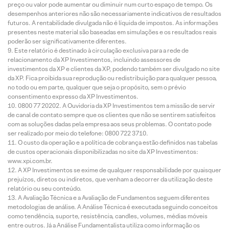
preço ou valor pode aumentar ou diminuir num curto espaço de tempo. Os
desempenhos anteriores não são necessariamente indicativos de resultados
futuros. A rentabilidade divulgada não é líquida de impostos. As informações
presentes neste material são baseadas em simulações e os resultados reais
poderão ser significativamente diferentes.
Este relatório é destinado à circulação exclusiva para a rede de
relacionamento da XP Investimentos, incluindo assessores de
investimentos da XP e clientes da XP, podendo também ser divulgado no site
da XP. Fica proibida sua reprodução ou redistribuição para qualquer pessoa,
no todo ou em parte, qualquer que seja o propósito, sem o prévio
consentimento expresso da XP Investimentos.
0800 77 20202. A Ouvidoria da XP Investimentos tem a missão de servir
de canal de contato sempre que os clientes que não se sentirem satisfeitos
com as soluções dadas pela empresa aos seus problemas. O contato pode
ser realizado por meio do telefone: 0800 722 3710.
O custo da operação e a política de cobrança estão definidos nas tabelas
de custos operacionais disponibilizadas no site da XP Investimentos:
www.xpi.com.br.
A XP Investimentos se exime de qualquer responsabilidade por quaisquer
prejuízos, diretos ou indiretos, que venham a decorrer da utilização deste
relatório ou seu conteúdo.
A Avaliação Técnica e a Avaliação de Fundamentos seguem diferentes
metodologias de análise. A Análise Técnica é executada seguindo conceitos
como tendência, suporte, resistência, candles, volumes, médias móveis
entre outros. Já a Análise Fundamentalista utiliza como informação os