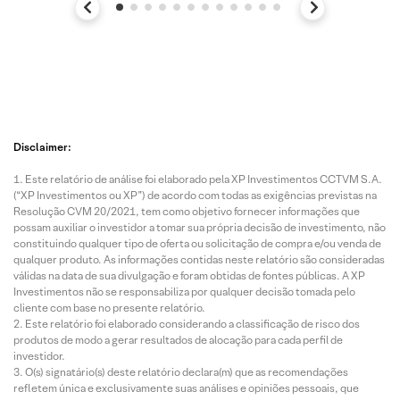
Disclaimer:
Este relatório de análise foi elaborado pela XP Investimentos CCTVM S.A.
(“XP Investimentos ou XP”) de acordo com todas as exigências previstas na
Resolução CVM 20/2021, tem como objetivo fornecer informações que
possam auxiliar o investidor a tomar sua própria decisão de investimento, não
constituindo qualquer tipo de oferta ou solicitação de compra e/ou venda de
qualquer produto. As informações contidas neste relatório são consideradas
válidas na data de sua divulgação e foram obtidas de fontes públicas. A XP
Investimentos não se responsabiliza por qualquer decisão tomada pelo
cliente com base no presente relatório.
Este relatório foi elaborado considerando a classificação de risco dos
produtos de modo a gerar resultados de alocação para cada perfil de
investidor.
O(s) signatário(s) deste relatório declara(m) que as recomendações
refletem única e exclusivamente suas análises e opiniões pessoais, que