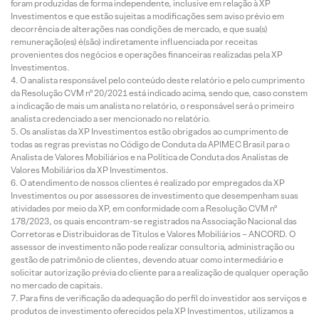
foram produzidas de forma independente, inclusive em relação à XP
Investimentos e que estão sujeitas a modificações sem aviso prévio em
decorrência de alterações nas condições de mercado, e que sua(s)
remuneração(es) é(são) indiretamente influenciada por receitas
provenientes dos negócios e operações financeiras realizadas pela XP
Investimentos.
O analista responsável pelo conteúdo deste relatório e pelo cumprimento
da Resolução CVM nº 20/2021 está indicado acima, sendo que, caso constem
a indicação de mais um analista no relatório, o responsável será o primeiro
analista credenciado a ser mencionado no relatório.
Os analistas da XP Investimentos estão obrigados ao cumprimento de
todas as regras previstas no Código de Conduta da APIMEC Brasil para o
Analista de Valores Mobiliários e na Política de Conduta dos Analistas de
Valores Mobiliários da XP Investimentos.
O atendimento de nossos clientes é realizado por empregados da XP
Investimentos ou por assessores de investimento que desempenham suas
atividades por meio da XP, em conformidade com a Resolução CVM nº
178/2023, os quais encontram-se registrados na Associação Nacional das
Corretoras e Distribuidoras de Títulos e Valores Mobiliários – ANCORD. O
assessor de investimento não pode realizar consultoria, administração ou
gestão de patrimônio de clientes, devendo atuar como intermediário e
solicitar autorização prévia do cliente para a realização de qualquer operação
no mercado de capitais.
Para fins de verificação da adequação do perfil do investidor aos serviços e
produtos de investimento oferecidos pela XP Investimentos, utilizamos a