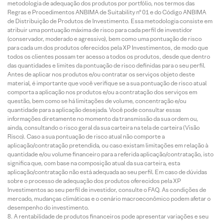
metodologia de adequação dos produtos por portfólio, nos termos das
Regras e Procedimentos ANBIMA de Suitability nº 01 e do Código ANBIMA
de Distribuição de Produtos de Investimento. Essa metodologia consiste em
atribuir uma pontuação máxima de risco para cada perfil de investidor
(conservador, moderado e agressivo), bem como uma pontuação de risco
para cada um dos produtos oferecidos pela XP Investimentos, de modo que
todos os clientes possam ter acesso a todos os produtos, desde que dentro
das quantidades e limites da pontuação de risco definidas para o seu perfil.
Antes de aplicar nos produtos e/ou contratar os serviços objeto deste
material, é importante que você verifique se a sua pontuação de risco atual
comporta a aplicação nos produtos e/ou a contratação dos serviços em
questão, bem como se há limitações de volume, concentração e/ou
quantidade para a aplicação desejada. Você pode consultar essas
informações diretamente no momento da transmissão da sua ordem ou,
ainda, consultando o risco geral da sua carteira na tela de carteira (Visão
Risco). Caso a sua pontuação de risco atual não comporte a
aplicação/contratação pretendida, ou caso existam limitações em relação à
quantidade e/ou volume financeiro para a referida aplicação/contratação, isto
significa que, com base na composição atual da sua carteira, esta
aplicação/contratação não está adequada ao seu perfil. Em caso de dúvidas
sobre o processo de adequação dos produtos oferecidos pela XP
Investimentos ao seu perfil de investidor, consulte o FAQ. As condições de
mercado, mudanças climáticas e o cenário macroeconômico podem afetar o
desempenho do investimento.
A rentabilidade de produtos financeiros pode apresentar variações e seu