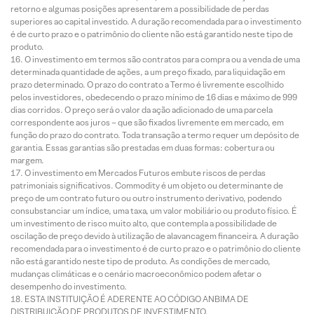
retorno e algumas posições apresentarem a possibilidade de perdas
superiores ao capital investido. A duração recomendada para o investimento
é de curto prazo e o patrimônio do cliente não está garantido neste tipo de
produto.
O investimento em termos são contratos para compra ou a venda de uma
determinada quantidade de ações, a um preço fixado, para liquidação em
prazo determinado. O prazo do contrato a Termo é livremente escolhido
pelos investidores, obedecendo o prazo mínimo de 16 dias e máximo de 999
dias corridos. O preço será o valor da ação adicionado de uma parcela
correspondente aos juros – que são fixados livremente em mercado, em
função do prazo do contrato. Toda transação a termo requer um depósito de
garantia. Essas garantias são prestadas em duas formas: cobertura ou
margem.
O investimento em Mercados Futuros embute riscos de perdas
patrimoniais significativos. Commodity é um objeto ou determinante de
preço de um contrato futuro ou outro instrumento derivativo, podendo
consubstanciar um índice, uma taxa, um valor mobiliário ou produto físico. É
um investimento de risco muito alto, que contempla a possibilidade de
oscilação de preço devido à utilização de alavancagem financeira. A duração
recomendada para o investimento é de curto prazo e o patrimônio do cliente
não está garantido neste tipo de produto. As condições de mercado,
mudanças climáticas e o cenário macroeconômico podem afetar o
desempenho do investimento.
ESTA INSTITUIÇÃO É ADERENTE AO CÓDIGO ANBIMA DE
DISTRIBUIÇÃO DE PRODUTOS DE INVESTIMENTO.