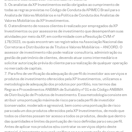
Os analistas da XP Investimentos estão obrigados ao cumprimento de
todas as regras previstas no Código de Conduta da APIMEC Brasil para o
Analista de Valores Mobiliários e na Política de Conduta dos Analistas de
Valores Mobiliários da XP Investimentos.
O atendimento de nossos clientes é realizado por empregados da XP
Investimentos ou por assessores de investimento que desempenham suas
atividades por meio da XP, em conformidade com a Resolução CVM nº
178/2023, os quais encontram-se registrados na Associação Nacional das
Corretoras e Distribuidoras de Títulos e Valores Mobiliários – ANCORD. O
assessor de investimento não pode realizar consultoria, administração ou
gestão de patrimônio de clientes, devendo atuar como intermediário e
solicitar autorização prévia do cliente para a realização de qualquer operação
no mercado de capitais.
Para fins de verificação da adequação do perfil do investidor aos serviços e
produtos de investimento oferecidos pela XP Investimentos, utilizamos a
metodologia de adequação dos produtos por portfólio, nos termos das
Regras e Procedimentos ANBIMA de Suitability nº 01 e do Código ANBIMA
de Distribuição de Produtos de Investimento. Essa metodologia consiste em
atribuir uma pontuação máxima de risco para cada perfil de investidor
(conservador, moderado e agressivo), bem como uma pontuação de risco
para cada um dos produtos oferecidos pela XP Investimentos, de modo que
todos os clientes possam ter acesso a todos os produtos, desde que dentro
das quantidades e limites da pontuação de risco definidas para o seu perfil.
Antes de aplicar nos produtos e/ou contratar os serviços objeto deste
material, é importante que você verifique se a sua pontuação de risco atual