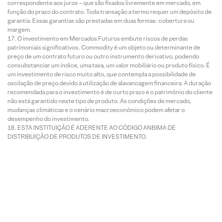
correspondente aos juros – que são fixados livremente em mercado, em
função do prazo do contrato. Toda transação a termo requer um depósito de
garantia. Essas garantias são prestadas em duas formas: cobertura ou
margem.
O investimento em Mercados Futuros embute riscos de perdas
patrimoniais significativos. Commodity é um objeto ou determinante de
preço de um contrato futuro ou outro instrumento derivativo, podendo
consubstanciar um índice, uma taxa, um valor mobiliário ou produto físico. É
um investimento de risco muito alto, que contempla a possibilidade de
oscilação de preço devido à utilização de alavancagem financeira. A duração
recomendada para o investimento é de curto prazo e o patrimônio do cliente
não está garantido neste tipo de produto. As condições de mercado,
mudanças climáticas e o cenário macroeconômico podem afetar o
desempenho do investimento.
ESTA INSTITUIÇÃO É ADERENTE AO CÓDIGO ANBIMA DE
DISTRIBUIÇÃO DE PRODUTOS DE INVESTIMENTO.