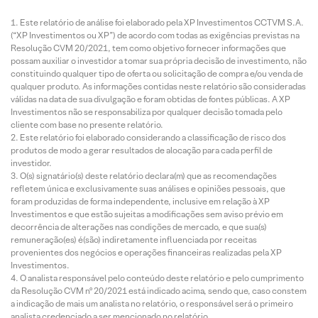
Este relatório de análise foi elaborado pela XP Investimentos CCTVM S.A.
(“XP Investimentos ou XP”) de acordo com todas as exigências previstas na
Resolução CVM 20/2021, tem como objetivo fornecer informações que
possam auxiliar o investidor a tomar sua própria decisão de investimento, não
constituindo qualquer tipo de oferta ou solicitação de compra e/ou venda de
qualquer produto. As informações contidas neste relatório são consideradas
válidas na data de sua divulgação e foram obtidas de fontes públicas. A XP
Investimentos não se responsabiliza por qualquer decisão tomada pelo
cliente com base no presente relatório.
Este relatório foi elaborado considerando a classificação de risco dos
produtos de modo a gerar resultados de alocação para cada perfil de
investidor.
O(s) signatário(s) deste relatório declara(m) que as recomendações
refletem única e exclusivamente suas análises e opiniões pessoais, que
foram produzidas de forma independente, inclusive em relação à XP
Investimentos e que estão sujeitas a modificações sem aviso prévio em
decorrência de alterações nas condições de mercado, e que sua(s)
remuneração(es) é(são) indiretamente influenciada por receitas
provenientes dos negócios e operações financeiras realizadas pela XP
Investimentos.
O analista responsável pelo conteúdo deste relatório e pelo cumprimento
da Resolução CVM nº 20/2021 está indicado acima, sendo que, caso constem
a indicação de mais um analista no relatório, o responsável será o primeiro
analista credenciado a ser mencionado no relatório.