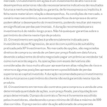
mercado. O investimento em ações é um investimento de alto risco e os
desempenhos anteriores não são necessariamente indicativos de resultados
futuros e nenhuma declaração ou garantia, de forma expressa ou implícita, é
feita neste material em relação a desempenhos. As condições de mercado, o
cenário macroeconômico, os eventos específicos da empresa e do setor
podem afetar o desempenho do investimento, podendo resultar até mesmo
em significativas perdas patrimoniais. A duração recomendada para o
investimento é de médio-longo prazo. Não há quaisquer garantias sobre o
patrimônio do cliente neste tipo de produto.
O investimento em opções é preferencialmente indicado para
investidores de perfil agressivo, de acordo com a política de suitability
praticada pela XP Investimentos. No mercado de opções, são negociados
direitos de compra ou venda de um bem por preço fixado em data futura,
devendo o adquirente do direito negociado pagar um prêmio ao vendedor tal
como num acordo seguro. As operações com esses derivativos são
consideradas de risco muito alto por apresentarem altas relações de risco e
retorno e algumas posições apresentarem a possibilidade de perdas
superiores ao capital investido. A duração recomendada para o investimento
é de curto prazo e o patrimônio do cliente não está garantido neste tipo de
produto.
O investimento em termos são contratos para compra ou a venda de uma
determinada quantidade de ações, a um preço fixado, para liquidação em
prazo determinado. O prazo do contrato a Termo é livremente escolhido
pelos investidores, obedecendo o prazo mínimo de 16 dias e máximo de 999
dias corridos. O preço será o valor da ação adicionado de uma parcela