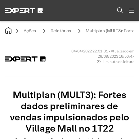
Ações
Relatórios
Multiplan (MULT3): Fortes 
04/04/2022 22:51:31 • Atualizado em
26/09/2023 16:50:47
1 minuto de leitura
Multiplan (MULT3): Fortes
dados preliminares de
vendas impulsionados pelo
Village Mall no 1T22