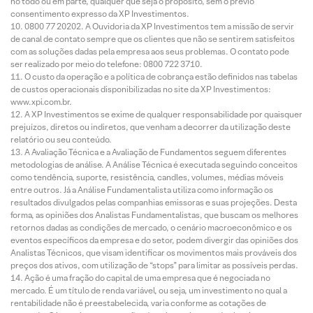
no todo ou em parte, qualquer que seja o propósito, sem o prévio
consentimento expresso da XP Investimentos.
0800 77 20202. A Ouvidoria da XP Investimentos tem a missão de servir
de canal de contato sempre que os clientes que não se sentirem satisfeitos
com as soluções dadas pela empresa aos seus problemas. O contato pode
ser realizado por meio do telefone: 0800 722 3710.
O custo da operação e a política de cobrança estão definidos nas tabelas
de custos operacionais disponibilizadas no site da XP Investimentos:
www.xpi.com.br.
A XP Investimentos se exime de qualquer responsabilidade por quaisquer
prejuízos, diretos ou indiretos, que venham a decorrer da utilização deste
relatório ou seu conteúdo.
A Avaliação Técnica e a Avaliação de Fundamentos seguem diferentes
metodologias de análise. A Análise Técnica é executada seguindo conceitos
como tendência, suporte, resistência, candles, volumes, médias móveis
entre outros. Já a Análise Fundamentalista utiliza como informação os
resultados divulgados pelas companhias emissoras e suas projeções. Desta
forma, as opiniões dos Analistas Fundamentalistas, que buscam os melhores
retornos dadas as condições de mercado, o cenário macroeconômico e os
eventos específicos da empresa e do setor, podem divergir das opiniões dos
Analistas Técnicos, que visam identificar os movimentos mais prováveis dos
preços dos ativos, com utilização de “stops” para limitar as possíveis perdas.
Ação é uma fração do capital de uma empresa que é negociada no
mercado. É um título de renda variável, ou seja, um investimento no qual a
rentabilidade não é preestabelecida, varia conforme as cotações de