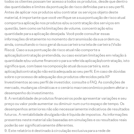
todos os clientes possam ter acesso a todos os produtos, desde que dentro
das quantidades e limites da pontuação de risco definidas para o seu perfil.
Antes de aplicar nos produtos e/ou contratar os serviços objeto deste
material, é importante que você verifique se a sua pontuação de risco atual
comporta a aplicação nos produtos e/ou a contratação dos serviços em
questão, bem como se há limitações de volume, concentração e/ou
quantidade para a aplicação desejada. Você pode consultar essas
informações diretamente no momento da transmissão da sua ordem ou,
ainda, consultando o risco geral da sua carteira na tela de carteira (Visão
Risco). Caso a sua pontuação de risco atual não comporte a
aplicação/contratação pretendida, ou caso existam limitações em relação à
quantidade e/ou volume financeiro para a referida aplicação/contratação, isto
significa que, com base na composição atual da sua carteira, esta
aplicação/contratação não está adequada ao seu perfil. Em caso de dúvidas
sobre o processo de adequação dos produtos oferecidos pela XP
Investimentos ao seu perfil de investidor, consulte o FAQ. As condições de
mercado, mudanças climáticas e o cenário macroeconômico podem afetar o
desempenho do investimento.
A rentabilidade de produtos financeiros pode apresentar variações e seu
preço ou valor pode aumentar ou diminuir num curto espaço de tempo. Os
desempenhos anteriores não são necessariamente indicativos de resultados
futuros. A rentabilidade divulgada não é líquida de impostos. As informações
presentes neste material são baseadas em simulações e os resultados reais
poderão ser significativamente diferentes.
Este relatório é destinado à circulação exclusiva para a rede de