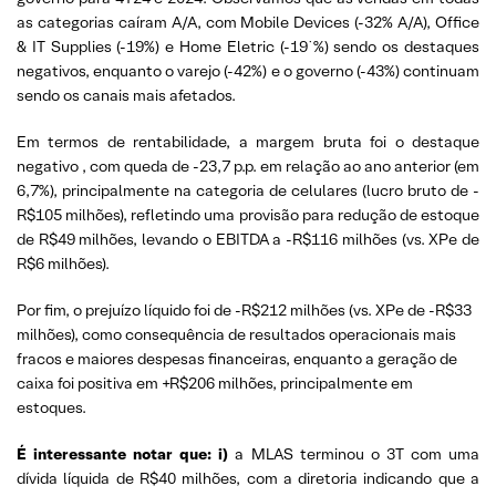
as categorias caíram A/A, com Mobile Devices (-32% A/A), Office
& IT Supplies (-19%) e Home Eletric (-19¨%) sendo os destaques
negativos, enquanto o varejo (-42%) e o governo (-43%) continuam
sendo os canais mais afetados.
Em termos de rentabilidade, a margem bruta foi o destaque
negativo , com queda de -23,7 p.p. em relação ao ano anterior (em
6,7%), principalmente na categoria de celulares (lucro bruto de -
R$105 milhões), refletindo uma provisão para redução de estoque
de R$49 milhões, levando o EBITDA a -R$116 milhões (vs. XPe de
R$6 milhões).
Por fim, o prejuízo líquido foi de -R$212 milhões (vs. XPe de -R$33
milhões), como consequência de resultados operacionais mais
fracos e maiores despesas financeiras, enquanto a geração de
caixa foi positiva em +R$206 milhões, principalmente em
estoques.
É interessante notar que: i)
a MLAS terminou o 3T com uma
dívida líquida de R$40 milhões, com a diretoria indicando que a