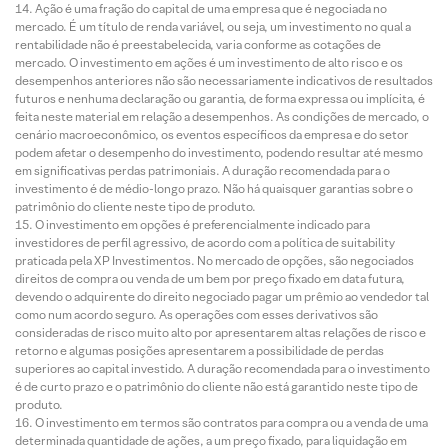
Ação é uma fração do capital de uma empresa que é negociada no
mercado. É um título de renda variável, ou seja, um investimento no qual a
rentabilidade não é preestabelecida, varia conforme as cotações de
mercado. O investimento em ações é um investimento de alto risco e os
desempenhos anteriores não são necessariamente indicativos de resultados
futuros e nenhuma declaração ou garantia, de forma expressa ou implícita, é
feita neste material em relação a desempenhos. As condições de mercado, o
cenário macroeconômico, os eventos específicos da empresa e do setor
podem afetar o desempenho do investimento, podendo resultar até mesmo
em significativas perdas patrimoniais. A duração recomendada para o
investimento é de médio-longo prazo. Não há quaisquer garantias sobre o
patrimônio do cliente neste tipo de produto.
O investimento em opções é preferencialmente indicado para
investidores de perfil agressivo, de acordo com a política de suitability
praticada pela XP Investimentos. No mercado de opções, são negociados
direitos de compra ou venda de um bem por preço fixado em data futura,
devendo o adquirente do direito negociado pagar um prêmio ao vendedor tal
como num acordo seguro. As operações com esses derivativos são
consideradas de risco muito alto por apresentarem altas relações de risco e
retorno e algumas posições apresentarem a possibilidade de perdas
superiores ao capital investido. A duração recomendada para o investimento
é de curto prazo e o patrimônio do cliente não está garantido neste tipo de
produto.
O investimento em termos são contratos para compra ou a venda de uma
determinada quantidade de ações, a um preço fixado, para liquidação em