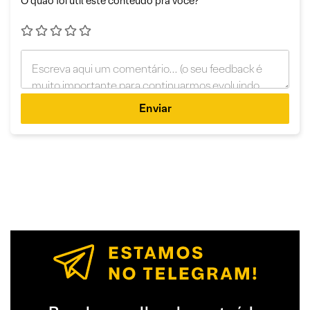
O quão foi útil este conteúdo pra você?
Enviar