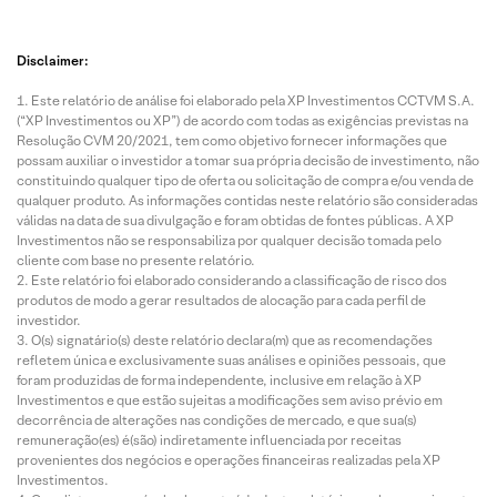
Disclaimer:
Este relatório de análise foi elaborado pela XP Investimentos CCTVM S.A.
(“XP Investimentos ou XP”) de acordo com todas as exigências previstas na
Resolução CVM 20/2021, tem como objetivo fornecer informações que
possam auxiliar o investidor a tomar sua própria decisão de investimento, não
constituindo qualquer tipo de oferta ou solicitação de compra e/ou venda de
qualquer produto. As informações contidas neste relatório são consideradas
válidas na data de sua divulgação e foram obtidas de fontes públicas. A XP
Investimentos não se responsabiliza por qualquer decisão tomada pelo
cliente com base no presente relatório.
Este relatório foi elaborado considerando a classificação de risco dos
produtos de modo a gerar resultados de alocação para cada perfil de
investidor.
O(s) signatário(s) deste relatório declara(m) que as recomendações
refletem única e exclusivamente suas análises e opiniões pessoais, que
foram produzidas de forma independente, inclusive em relação à XP
Investimentos e que estão sujeitas a modificações sem aviso prévio em
decorrência de alterações nas condições de mercado, e que sua(s)
remuneração(es) é(são) indiretamente influenciada por receitas
provenientes dos negócios e operações financeiras realizadas pela XP
Investimentos.