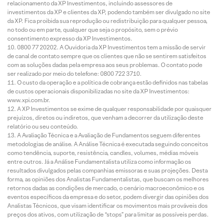
relacionamento da XP Investimentos, incluindo assessores de
investimentos da XP e clientes da XP, podendo também ser divulgado no site
da XP. Fica proibida sua reprodução ou redistribuição para qualquer pessoa,
no todo ou em parte, qualquer que seja o propósito, sem o prévio
consentimento expresso da XP Investimentos.
0800 77 20202. A Ouvidoria da XP Investimentos tem a missão de servir
de canal de contato sempre que os clientes que não se sentirem satisfeitos
com as soluções dadas pela empresa aos seus problemas. O contato pode
ser realizado por meio do telefone: 0800 722 3710.
O custo da operação e a política de cobrança estão definidos nas tabelas
de custos operacionais disponibilizadas no site da XP Investimentos:
www.xpi.com.br.
A XP Investimentos se exime de qualquer responsabilidade por quaisquer
prejuízos, diretos ou indiretos, que venham a decorrer da utilização deste
relatório ou seu conteúdo.
A Avaliação Técnica e a Avaliação de Fundamentos seguem diferentes
metodologias de análise. A Análise Técnica é executada seguindo conceitos
como tendência, suporte, resistência, candles, volumes, médias móveis
entre outros. Já a Análise Fundamentalista utiliza como informação os
resultados divulgados pelas companhias emissoras e suas projeções. Desta
forma, as opiniões dos Analistas Fundamentalistas, que buscam os melhores
retornos dadas as condições de mercado, o cenário macroeconômico e os
eventos específicos da empresa e do setor, podem divergir das opiniões dos
Analistas Técnicos, que visam identificar os movimentos mais prováveis dos
preços dos ativos, com utilização de “stops” para limitar as possíveis perdas.