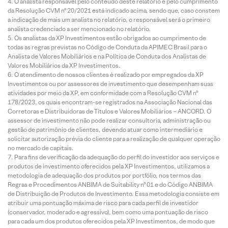
O analista responsável pelo conteúdo deste relatório e pelo cumprimento
da Resolução CVM nº 20/2021 está indicado acima, sendo que, caso constem
a indicação de mais um analista no relatório, o responsável será o primeiro
analista credenciado a ser mencionado no relatório.
Os analistas da XP Investimentos estão obrigados ao cumprimento de
todas as regras previstas no Código de Conduta da APIMEC Brasil para o
Analista de Valores Mobiliários e na Política de Conduta dos Analistas de
Valores Mobiliários da XP Investimentos.
O atendimento de nossos clientes é realizado por empregados da XP
Investimentos ou por assessores de investimento que desempenham suas
atividades por meio da XP, em conformidade com a Resolução CVM nº
178/2023, os quais encontram-se registrados na Associação Nacional das
Corretoras e Distribuidoras de Títulos e Valores Mobiliários – ANCORD. O
assessor de investimento não pode realizar consultoria, administração ou
gestão de patrimônio de clientes, devendo atuar como intermediário e
solicitar autorização prévia do cliente para a realização de qualquer operação
no mercado de capitais.
Para fins de verificação da adequação do perfil do investidor aos serviços e
produtos de investimento oferecidos pela XP Investimentos, utilizamos a
metodologia de adequação dos produtos por portfólio, nos termos das
Regras e Procedimentos ANBIMA de Suitability nº 01 e do Código ANBIMA
de Distribuição de Produtos de Investimento. Essa metodologia consiste em
atribuir uma pontuação máxima de risco para cada perfil de investidor
(conservador, moderado e agressivo), bem como uma pontuação de risco
para cada um dos produtos oferecidos pela XP Investimentos, de modo que