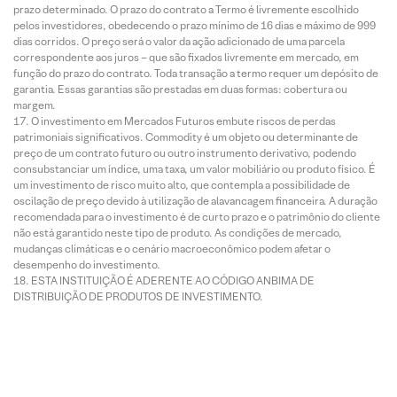
prazo determinado. O prazo do contrato a Termo é livremente escolhido
pelos investidores, obedecendo o prazo mínimo de 16 dias e máximo de 999
dias corridos. O preço será o valor da ação adicionado de uma parcela
correspondente aos juros – que são fixados livremente em mercado, em
função do prazo do contrato. Toda transação a termo requer um depósito de
garantia. Essas garantias são prestadas em duas formas: cobertura ou
margem.
O investimento em Mercados Futuros embute riscos de perdas
patrimoniais significativos. Commodity é um objeto ou determinante de
preço de um contrato futuro ou outro instrumento derivativo, podendo
consubstanciar um índice, uma taxa, um valor mobiliário ou produto físico. É
um investimento de risco muito alto, que contempla a possibilidade de
oscilação de preço devido à utilização de alavancagem financeira. A duração
recomendada para o investimento é de curto prazo e o patrimônio do cliente
não está garantido neste tipo de produto. As condições de mercado,
mudanças climáticas e o cenário macroeconômico podem afetar o
desempenho do investimento.
ESTA INSTITUIÇÃO É ADERENTE AO CÓDIGO ANBIMA DE
DISTRIBUIÇÃO DE PRODUTOS DE INVESTIMENTO.