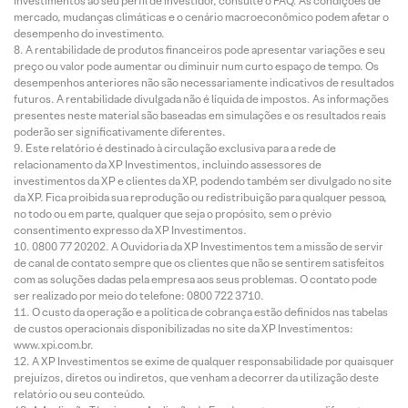
Investimentos ao seu perfil de investidor, consulte o FAQ. As condições de
mercado, mudanças climáticas e o cenário macroeconômico podem afetar o
desempenho do investimento.
A rentabilidade de produtos financeiros pode apresentar variações e seu
preço ou valor pode aumentar ou diminuir num curto espaço de tempo. Os
desempenhos anteriores não são necessariamente indicativos de resultados
futuros. A rentabilidade divulgada não é líquida de impostos. As informações
presentes neste material são baseadas em simulações e os resultados reais
poderão ser significativamente diferentes.
Este relatório é destinado à circulação exclusiva para a rede de
relacionamento da XP Investimentos, incluindo assessores de
investimentos da XP e clientes da XP, podendo também ser divulgado no site
da XP. Fica proibida sua reprodução ou redistribuição para qualquer pessoa,
no todo ou em parte, qualquer que seja o propósito, sem o prévio
consentimento expresso da XP Investimentos.
0800 77 20202. A Ouvidoria da XP Investimentos tem a missão de servir
de canal de contato sempre que os clientes que não se sentirem satisfeitos
com as soluções dadas pela empresa aos seus problemas. O contato pode
ser realizado por meio do telefone: 0800 722 3710.
O custo da operação e a política de cobrança estão definidos nas tabelas
de custos operacionais disponibilizadas no site da XP Investimentos:
www.xpi.com.br.
A XP Investimentos se exime de qualquer responsabilidade por quaisquer
prejuízos, diretos ou indiretos, que venham a decorrer da utilização deste
relatório ou seu conteúdo.