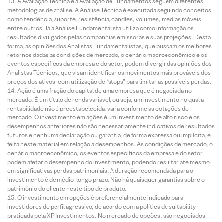
A Avaliação Técnica e a Avaliação de Fundamentos seguem diferentes
metodologias de análise. A Análise Técnica é executada seguindo conceitos
como tendência, suporte, resistência, candles, volumes, médias móveis
entre outros. Já a Análise Fundamentalista utiliza como informação os
resultados divulgados pelas companhias emissoras e suas projeções. Desta
forma, as opiniões dos Analistas Fundamentalistas, que buscam os melhores
retornos dadas as condições de mercado, o cenário macroeconômico e os
eventos específicos da empresa e do setor, podem divergir das opiniões dos
Analistas Técnicos, que visam identificar os movimentos mais prováveis dos
preços dos ativos, com utilização de “stops” para limitar as possíveis perdas.
Ação é uma fração do capital de uma empresa que é negociada no
mercado. É um título de renda variável, ou seja, um investimento no qual a
rentabilidade não é preestabelecida, varia conforme as cotações de
mercado. O investimento em ações é um investimento de alto risco e os
desempenhos anteriores não são necessariamente indicativos de resultados
futuros e nenhuma declaração ou garantia, de forma expressa ou implícita, é
feita neste material em relação a desempenhos. As condições de mercado, o
cenário macroeconômico, os eventos específicos da empresa e do setor
podem afetar o desempenho do investimento, podendo resultar até mesmo
em significativas perdas patrimoniais. A duração recomendada para o
investimento é de médio-longo prazo. Não há quaisquer garantias sobre o
patrimônio do cliente neste tipo de produto.
O investimento em opções é preferencialmente indicado para
investidores de perfil agressivo, de acordo com a política de suitability
praticada pela XP Investimentos. No mercado de opções, são negociados