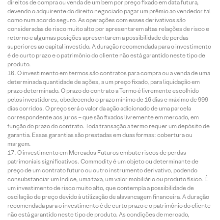
direitos de compra ou venda de um bem por preço fixado em data futura,
devendo o adquirente do direito negociado pagar um prêmio ao vendedor tal
como num acordo seguro. As operações com esses derivativos são
consideradas de risco muito alto por apresentarem altas relações de risco e
retorno e algumas posições apresentarem a possibilidade de perdas
superiores ao capital investido. A duração recomendada para o investimento
é de curto prazo e o patrimônio do cliente não está garantido neste tipo de
produto.
O investimento em termos são contratos para compra ou a venda de uma
determinada quantidade de ações, a um preço fixado, para liquidação em
prazo determinado. O prazo do contrato a Termo é livremente escolhido
pelos investidores, obedecendo o prazo mínimo de 16 dias e máximo de 999
dias corridos. O preço será o valor da ação adicionado de uma parcela
correspondente aos juros – que são fixados livremente em mercado, em
função do prazo do contrato. Toda transação a termo requer um depósito de
garantia. Essas garantias são prestadas em duas formas: cobertura ou
margem.
O investimento em Mercados Futuros embute riscos de perdas
patrimoniais significativos. Commodity é um objeto ou determinante de
preço de um contrato futuro ou outro instrumento derivativo, podendo
consubstanciar um índice, uma taxa, um valor mobiliário ou produto físico. É
um investimento de risco muito alto, que contempla a possibilidade de
oscilação de preço devido à utilização de alavancagem financeira. A duração
recomendada para o investimento é de curto prazo e o patrimônio do cliente
não está garantido neste tipo de produto. As condições de mercado,