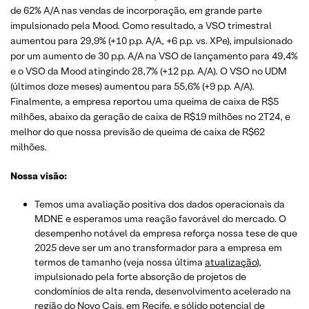
de 62% A/A nas vendas de incorporação, em grande parte
impulsionado pela Mood. Como resultado, a VSO trimestral
aumentou para 29,9% (+10 p.p. A/A, +6 p.p. vs. XPe), impulsionado
por um aumento de 30 p.p. A/A na VSO de lançamento para 49,4%
e o VSO da Mood atingindo 28,7% (+12 p.p. A/A). O VSO no UDM
(últimos doze meses) aumentou para 55,6% (+9 p.p. A/A).
Finalmente, a empresa reportou uma queima de caixa de R$5
milhões, abaixo da geração de caixa de R$19 milhões no 2T24, e
melhor do que nossa previsão de queima de caixa de R$62
milhões.
Nossa visão:
Temos uma avaliação positiva dos dados operacionais da
MDNE e esperamos uma reação favorável do mercado. O
desempenho notável da empresa reforça nossa tese de que
2025 deve ser um ano transformador para a empresa em
termos de tamanho (veja nossa última
atualização
),
impulsionado pela forte absorção de projetos de
condomínios de alta renda, desenvolvimento acelerado na
região do Novo Cais, em Recife, e sólido potencial de