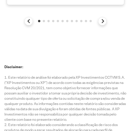
Disclaimer:
Este relatório de análise foi elaborado pela XP Investimentos CCTVM S.A.
(“XP Investimentos ou XP”) de acordo com todas as exigências previstas na
Resolução CVM 20/2021, tem como objetivo fornecer informações que
possam auxiliar o investidor a tomar sua própria decisão de investimento, não
constituindo qualquer tipo de oferta ou solicitação de compra e/ou venda de
qualquer produto. As informações contidas neste relatório são consideradas
válidas na data de sua divulgação e foram obtidas de fontes públicas. A XP
Investimentos não se responsabiliza por qualquer decisão tomada pelo
cliente com base no presente relatório.
Este relatório foi elaborado considerando a classificação de risco dos
produtos de modo a gerar resultados de alocação para cada perfil de