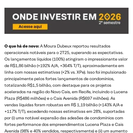
O que há de novo:
A Moura Dubeux reportou resultados
operacionais notáveis para o 2T25, superando as expectativas.
Os lançamentos líquidos (100%) atingiram o impressionante valor
de R$1,86 bilhão (+192% A/A, +364% T/T), aproximadamente em
linha com nossas estimativas (+2% vs. XPe). Isso foi impulsionado
principalmente pelos fortes lançamentos de condomínios,
totalizando R$1,5 bilhão, com destaque para os projetos
acelerados na região do Novo Cais, em Recife, incluindo o Lucena
Plaza (R$486 milhões) e o Cais Avenida (R$697 milhões). As
vendas líquidas foram robustas em R$ 1,19 bilhão (+143% A/A e
+117% T/T), excedendo nossas estimativas em 28%, suportadas
por (i) uma notável expansão das adesões de condomínios com
fortes performance dos empreendimentos Lucena Plaza e Cais
Avenida (98% e 40% vendidos, respectivamente) e (ii) um aumento