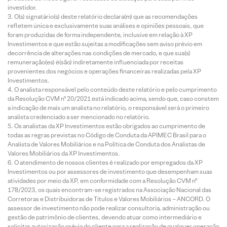
investidor.
O(s) signatário(s) deste relatório declara(m) que as recomendações
refletem única e exclusivamente suas análises e opiniões pessoais, que
foram produzidas de forma independente, inclusive em relação à XP
Investimentos e que estão sujeitas a modificações sem aviso prévio em
decorrência de alterações nas condições de mercado, e que sua(s)
remuneração(es) é(são) indiretamente influenciada por receitas
provenientes dos negócios e operações financeiras realizadas pela XP
Investimentos.
O analista responsável pelo conteúdo deste relatório e pelo cumprimento
da Resolução CVM nº 20/2021 está indicado acima, sendo que, caso constem
a indicação de mais um analista no relatório, o responsável será o primeiro
analista credenciado a ser mencionado no relatório.
Os analistas da XP Investimentos estão obrigados ao cumprimento de
todas as regras previstas no Código de Conduta da APIMEC Brasil para o
Analista de Valores Mobiliários e na Política de Conduta dos Analistas de
Valores Mobiliários da XP Investimentos.
O atendimento de nossos clientes é realizado por empregados da XP
Investimentos ou por assessores de investimento que desempenham suas
atividades por meio da XP, em conformidade com a Resolução CVM nº
178/2023, os quais encontram-se registrados na Associação Nacional das
Corretoras e Distribuidoras de Títulos e Valores Mobiliários – ANCORD. O
assessor de investimento não pode realizar consultoria, administração ou
gestão de patrimônio de clientes, devendo atuar como intermediário e
solicitar autorização prévia do cliente para a realização de qualquer operação