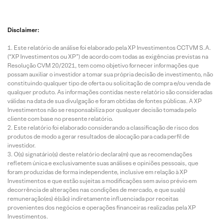
Disclaimer:
Este relatório de análise foi elaborado pela XP Investimentos CCTVM S.A.
(“XP Investimentos ou XP”) de acordo com todas as exigências previstas na
Resolução CVM 20/2021, tem como objetivo fornecer informações que
possam auxiliar o investidor a tomar sua própria decisão de investimento, não
constituindo qualquer tipo de oferta ou solicitação de compra e/ou venda de
qualquer produto. As informações contidas neste relatório são consideradas
válidas na data de sua divulgação e foram obtidas de fontes públicas. A XP
Investimentos não se responsabiliza por qualquer decisão tomada pelo
cliente com base no presente relatório.
Este relatório foi elaborado considerando a classificação de risco dos
produtos de modo a gerar resultados de alocação para cada perfil de
investidor.
O(s) signatário(s) deste relatório declara(m) que as recomendações
refletem única e exclusivamente suas análises e opiniões pessoais, que
foram produzidas de forma independente, inclusive em relação à XP
Investimentos e que estão sujeitas a modificações sem aviso prévio em
decorrência de alterações nas condições de mercado, e que sua(s)
remuneração(es) é(são) indiretamente influenciada por receitas
provenientes dos negócios e operações financeiras realizadas pela XP
Investimentos.