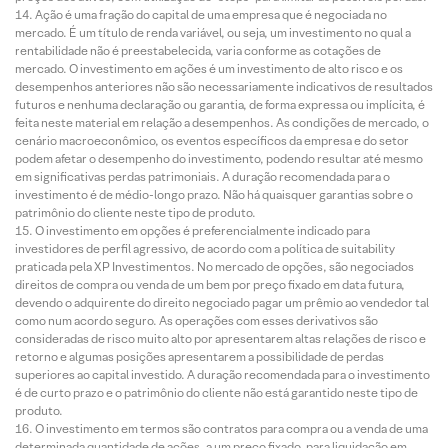
Ação é uma fração do capital de uma empresa que é negociada no
mercado. É um título de renda variável, ou seja, um investimento no qual a
rentabilidade não é preestabelecida, varia conforme as cotações de
mercado. O investimento em ações é um investimento de alto risco e os
desempenhos anteriores não são necessariamente indicativos de resultados
futuros e nenhuma declaração ou garantia, de forma expressa ou implícita, é
feita neste material em relação a desempenhos. As condições de mercado, o
cenário macroeconômico, os eventos específicos da empresa e do setor
podem afetar o desempenho do investimento, podendo resultar até mesmo
em significativas perdas patrimoniais. A duração recomendada para o
investimento é de médio-longo prazo. Não há quaisquer garantias sobre o
patrimônio do cliente neste tipo de produto.
O investimento em opções é preferencialmente indicado para
investidores de perfil agressivo, de acordo com a política de suitability
praticada pela XP Investimentos. No mercado de opções, são negociados
direitos de compra ou venda de um bem por preço fixado em data futura,
devendo o adquirente do direito negociado pagar um prêmio ao vendedor tal
como num acordo seguro. As operações com esses derivativos são
consideradas de risco muito alto por apresentarem altas relações de risco e
retorno e algumas posições apresentarem a possibilidade de perdas
superiores ao capital investido. A duração recomendada para o investimento
é de curto prazo e o patrimônio do cliente não está garantido neste tipo de
produto.
O investimento em termos são contratos para compra ou a venda de uma
determinada quantidade de ações, a um preço fixado, para liquidação em