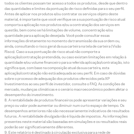
todos os clientes possam ter acesso a todos os produtos, desde que dentro
das quantidades e limites da pontuação de risco definidas para o seu perfil.
Antes de aplicar nos produtos e/ou contratar os serviços objeto deste
material, é importante que você verifique se a sua pontuação de risco atual
comporta a aplicação nos produtos e/ou a contratação dos serviços em
questão, bem como se há limitações de volume, concentração e/ou
quantidade para a aplicação desejada. Você pode consultar essas
informações diretamente no momento da transmissão da sua ordem ou,
ainda, consultando o risco geral da sua carteira na tela de carteira (Visão
Risco). Caso a sua pontuação de risco atual não comporte a
aplicação/contratação pretendida, ou caso existam limitações em relação à
quantidade e/ou volume financeiro para a referida aplicação/contratação, isto
significa que, com base na composição atual da sua carteira, esta
aplicação/contratação não está adequada ao seu perfil. Em caso de dúvidas
sobre o processo de adequação dos produtos oferecidos pela XP
Investimentos ao seu perfil de investidor, consulte o FAQ. As condições de
mercado, mudanças climáticas e o cenário macroeconômico podem afetar o
desempenho do investimento.
A rentabilidade de produtos financeiros pode apresentar variações e seu
preço ou valor pode aumentar ou diminuir num curto espaço de tempo. Os
desempenhos anteriores não são necessariamente indicativos de resultados
futuros. A rentabilidade divulgada não é líquida de impostos. As informações
presentes neste material são baseadas em simulações e os resultados reais
poderão ser significativamente diferentes.
Este relatório é destinado à circulação exclusiva para a rede de