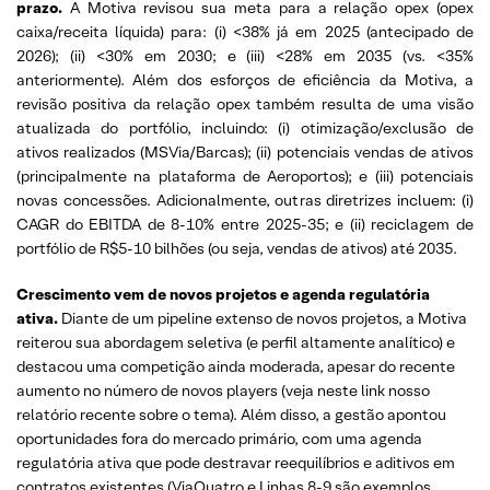
prazo.
A Motiva revisou sua meta para a relação opex (opex
caixa/receita líquida) para: (i) <38% já em 2025 (antecipado de
2026); (ii) <30% em 2030; e (iii) <28% em 2035 (vs. <35%
anteriormente). Além dos esforços de eficiência da Motiva, a
revisão positiva da relação opex também resulta de uma visão
atualizada do portfólio, incluindo: (i) otimização/exclusão de
ativos realizados (MSVia/Barcas); (ii) potenciais vendas de ativos
(principalmente na plataforma de Aeroportos); e (iii) potenciais
novas concessões. Adicionalmente, outras diretrizes incluem: (i)
CAGR do EBITDA de 8-10% entre 2025-35; e (ii) reciclagem de
portfólio de R$5-10 bilhões (ou seja, vendas de ativos) até 2035.
Crescimento vem de novos projetos e agenda regulatória
ativa.
Diante de um pipeline extenso de novos projetos, a Motiva
reiterou sua abordagem seletiva (e perfil altamente analítico) e
destacou uma competição ainda moderada, apesar do recente
aumento no número de novos players (veja neste link nosso
relatório recente sobre o tema). Além disso, a gestão apontou
oportunidades fora do mercado primário, com uma agenda
regulatória ativa que pode destravar reequilíbrios e aditivos em
contratos existentes (ViaQuatro e Linhas 8-9 são exemplos