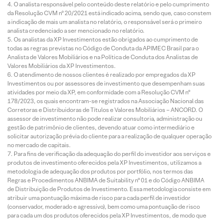
O analista responsável pelo conteúdo deste relatório e pelo cumprimento
da Resolução CVM nº 20/2021 está indicado acima, sendo que, caso constem
a indicação de mais um analista no relatório, o responsável será o primeiro
analista credenciado a ser mencionado no relatório.
Os analistas da XP Investimentos estão obrigados ao cumprimento de
todas as regras previstas no Código de Conduta da APIMEC Brasil para o
Analista de Valores Mobiliários e na Política de Conduta dos Analistas de
Valores Mobiliários da XP Investimentos.
O atendimento de nossos clientes é realizado por empregados da XP
Investimentos ou por assessores de investimento que desempenham suas
atividades por meio da XP, em conformidade com a Resolução CVM nº
178/2023, os quais encontram-se registrados na Associação Nacional das
Corretoras e Distribuidoras de Títulos e Valores Mobiliários – ANCORD. O
assessor de investimento não pode realizar consultoria, administração ou
gestão de patrimônio de clientes, devendo atuar como intermediário e
solicitar autorização prévia do cliente para a realização de qualquer operação
no mercado de capitais.
Para fins de verificação da adequação do perfil do investidor aos serviços e
produtos de investimento oferecidos pela XP Investimentos, utilizamos a
metodologia de adequação dos produtos por portfólio, nos termos das
Regras e Procedimentos ANBIMA de Suitability nº 01 e do Código ANBIMA
de Distribuição de Produtos de Investimento. Essa metodologia consiste em
atribuir uma pontuação máxima de risco para cada perfil de investidor
(conservador, moderado e agressivo), bem como uma pontuação de risco
para cada um dos produtos oferecidos pela XP Investimentos, de modo que