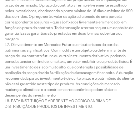
prazo determinado. O prazo do contrato a Termo é livremente escolhido
pelos investidores, obedecendo o prazo mínimo de 16 dias e máximo de 999
dias corridos. O preço será o valor da ação adicionado de uma parcela
correspondente aos juros – que são fixados livremente em mercado, em
função do prazo do contrato. Toda transação a termo requer um depósito de
garantia. Essas garantias são prestadas em duas formas: cobertura ou
margem.
O investimento em Mercados Futuros embute riscos de perdas
patrimoniais significativos. Commodity é um objeto ou determinante de
preço de um contrato futuro ou outro instrumento derivativo, podendo
consubstanciar um índice, uma taxa, um valor mobiliário ou produto físico. É
um investimento de risco muito alto, que contempla a possibilidade de
oscilação de preço devido à utilização de alavancagem financeira. A duração
recomendada para o investimento é de curto prazo e o patrimônio do cliente
não está garantido neste tipo de produto. As condições de mercado,
mudanças climáticas e o cenário macroeconômico podem afetar o
desempenho do investimento.
ESTA INSTITUIÇÃO É ADERENTE AO CÓDIGO ANBIMA DE
DISTRIBUIÇÃO DE PRODUTOS DE INVESTIMENTO.