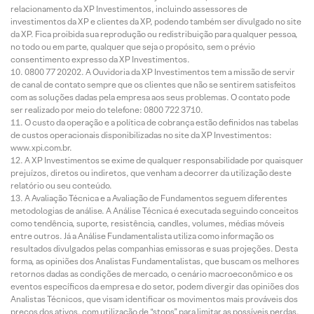
relacionamento da XP Investimentos, incluindo assessores de
investimentos da XP e clientes da XP, podendo também ser divulgado no site
da XP. Fica proibida sua reprodução ou redistribuição para qualquer pessoa,
no todo ou em parte, qualquer que seja o propósito, sem o prévio
consentimento expresso da XP Investimentos.
0800 77 20202. A Ouvidoria da XP Investimentos tem a missão de servir
de canal de contato sempre que os clientes que não se sentirem satisfeitos
com as soluções dadas pela empresa aos seus problemas. O contato pode
ser realizado por meio do telefone: 0800 722 3710.
O custo da operação e a política de cobrança estão definidos nas tabelas
de custos operacionais disponibilizadas no site da XP Investimentos:
www.xpi.com.br.
A XP Investimentos se exime de qualquer responsabilidade por quaisquer
prejuízos, diretos ou indiretos, que venham a decorrer da utilização deste
relatório ou seu conteúdo.
A Avaliação Técnica e a Avaliação de Fundamentos seguem diferentes
metodologias de análise. A Análise Técnica é executada seguindo conceitos
como tendência, suporte, resistência, candles, volumes, médias móveis
entre outros. Já a Análise Fundamentalista utiliza como informação os
resultados divulgados pelas companhias emissoras e suas projeções. Desta
forma, as opiniões dos Analistas Fundamentalistas, que buscam os melhores
retornos dadas as condições de mercado, o cenário macroeconômico e os
eventos específicos da empresa e do setor, podem divergir das opiniões dos
Analistas Técnicos, que visam identificar os movimentos mais prováveis dos
preços dos ativos, com utilização de “stops” para limitar as possíveis perdas.