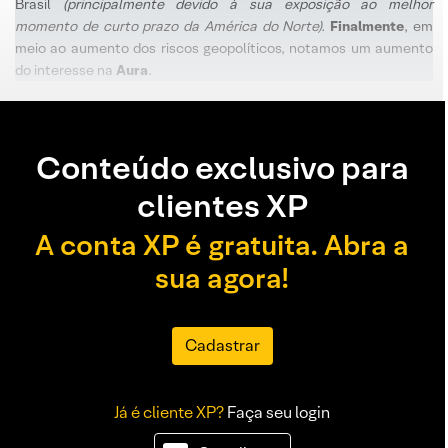
Brasil
(principalmente devido à sua exposição ao melhor
momento de curto prazo da América do Norte).
Finalmente
, em
meio ao aumento dos riscos geopolíticos, notamos um aumento
do interesse na
Aura
.
Conteúdo exclusivo para
clientes XP
A conta XP é gratuita. Abra a
sua agora!
Cadastrar
Já é cliente XP?
Faça seu login