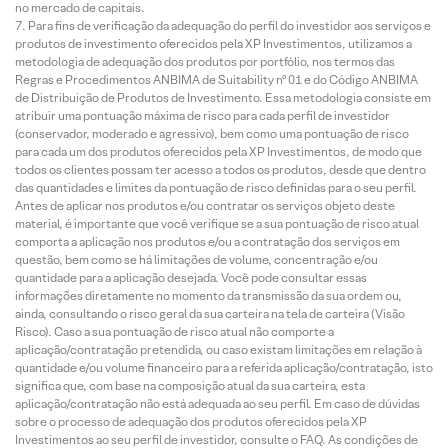
no mercado de capitais.
Para fins de verificação da adequação do perfil do investidor aos serviços e
produtos de investimento oferecidos pela XP Investimentos, utilizamos a
metodologia de adequação dos produtos por portfólio, nos termos das
Regras e Procedimentos ANBIMA de Suitability nº 01 e do Código ANBIMA
de Distribuição de Produtos de Investimento. Essa metodologia consiste em
atribuir uma pontuação máxima de risco para cada perfil de investidor
(conservador, moderado e agressivo), bem como uma pontuação de risco
para cada um dos produtos oferecidos pela XP Investimentos, de modo que
todos os clientes possam ter acesso a todos os produtos, desde que dentro
das quantidades e limites da pontuação de risco definidas para o seu perfil.
Antes de aplicar nos produtos e/ou contratar os serviços objeto deste
material, é importante que você verifique se a sua pontuação de risco atual
comporta a aplicação nos produtos e/ou a contratação dos serviços em
questão, bem como se há limitações de volume, concentração e/ou
quantidade para a aplicação desejada. Você pode consultar essas
informações diretamente no momento da transmissão da sua ordem ou,
ainda, consultando o risco geral da sua carteira na tela de carteira (Visão
Risco). Caso a sua pontuação de risco atual não comporte a
aplicação/contratação pretendida, ou caso existam limitações em relação à
quantidade e/ou volume financeiro para a referida aplicação/contratação, isto
significa que, com base na composição atual da sua carteira, esta
aplicação/contratação não está adequada ao seu perfil. Em caso de dúvidas
sobre o processo de adequação dos produtos oferecidos pela XP
Investimentos ao seu perfil de investidor, consulte o FAQ. As condições de