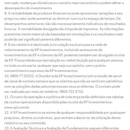
mercado, mudanças climáticas e o cenário macroeconômico podem afetar o
desempenho do investimento.
A rentabilidade de produtos financeiros pode apresentar variações e seu
preço ou valor pode aumentar ou diminuir num curto espaço de tempo. Os
desempenhos anteriores não são necessariamente indicativos de resultados
futuros. A rentabilidade divulgada não é líquida de impostos. As informações
presentes neste material são baseadas em simulações e os resultados reais
poderão ser significativamente diferentes.
Este relatório é destinado à circulação exclusiva para a rede de
relacionamento da XP Investimentos, incluindo assessores de
investimentos da XP e clientes da XP, podendo também ser divulgado no site
da XP. Fica proibida sua reprodução ou redistribuição para qualquer pessoa,
no todo ou em parte, qualquer que seja o propósito, sem o prévio
consentimento expresso da XP Investimentos.
0800 77 20202. A Ouvidoria da XP Investimentos tem a missão de servir
de canal de contato sempre que os clientes que não se sentirem satisfeitos
com as soluções dadas pela empresa aos seus problemas. O contato pode
ser realizado por meio do telefone: 0800 722 3710.
O custo da operação e a política de cobrança estão definidos nas tabelas
de custos operacionais disponibilizadas no site da XP Investimentos:
www.xpi.com.br.
A XP Investimentos se exime de qualquer responsabilidade por quaisquer
prejuízos, diretos ou indiretos, que venham a decorrer da utilização deste
relatório ou seu conteúdo.
A Avaliação Técnica e a Avaliação de Fundamentos seguem diferentes