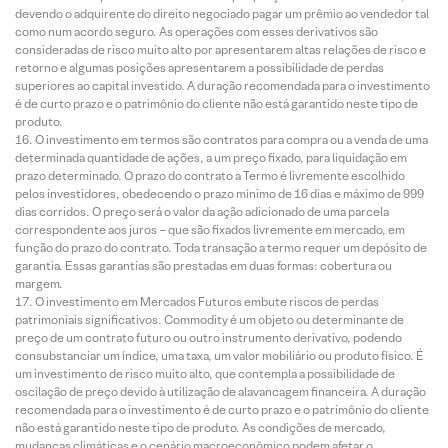
devendo o adquirente do direito negociado pagar um prêmio ao vendedor tal
como num acordo seguro. As operações com esses derivativos são
consideradas de risco muito alto por apresentarem altas relações de risco e
retorno e algumas posições apresentarem a possibilidade de perdas
superiores ao capital investido. A duração recomendada para o investimento
é de curto prazo e o patrimônio do cliente não está garantido neste tipo de
produto.
O investimento em termos são contratos para compra ou a venda de uma
determinada quantidade de ações, a um preço fixado, para liquidação em
prazo determinado. O prazo do contrato a Termo é livremente escolhido
pelos investidores, obedecendo o prazo mínimo de 16 dias e máximo de 999
dias corridos. O preço será o valor da ação adicionado de uma parcela
correspondente aos juros – que são fixados livremente em mercado, em
função do prazo do contrato. Toda transação a termo requer um depósito de
garantia. Essas garantias são prestadas em duas formas: cobertura ou
margem.
O investimento em Mercados Futuros embute riscos de perdas
patrimoniais significativos. Commodity é um objeto ou determinante de
preço de um contrato futuro ou outro instrumento derivativo, podendo
consubstanciar um índice, uma taxa, um valor mobiliário ou produto físico. É
um investimento de risco muito alto, que contempla a possibilidade de
oscilação de preço devido à utilização de alavancagem financeira. A duração
recomendada para o investimento é de curto prazo e o patrimônio do cliente
não está garantido neste tipo de produto. As condições de mercado,
mudanças climáticas e o cenário macroeconômico podem afetar o