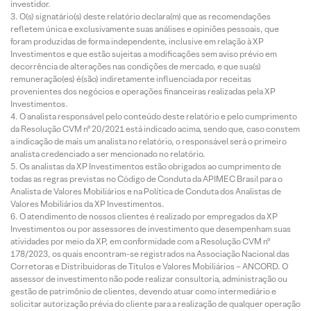
investidor.
O(s) signatário(s) deste relatório declara(m) que as recomendações
refletem única e exclusivamente suas análises e opiniões pessoais, que
foram produzidas de forma independente, inclusive em relação à XP
Investimentos e que estão sujeitas a modificações sem aviso prévio em
decorrência de alterações nas condições de mercado, e que sua(s)
remuneração(es) é(são) indiretamente influenciada por receitas
provenientes dos negócios e operações financeiras realizadas pela XP
Investimentos.
O analista responsável pelo conteúdo deste relatório e pelo cumprimento
da Resolução CVM nº 20/2021 está indicado acima, sendo que, caso constem
a indicação de mais um analista no relatório, o responsável será o primeiro
analista credenciado a ser mencionado no relatório.
Os analistas da XP Investimentos estão obrigados ao cumprimento de
todas as regras previstas no Código de Conduta da APIMEC Brasil para o
Analista de Valores Mobiliários e na Política de Conduta dos Analistas de
Valores Mobiliários da XP Investimentos.
O atendimento de nossos clientes é realizado por empregados da XP
Investimentos ou por assessores de investimento que desempenham suas
atividades por meio da XP, em conformidade com a Resolução CVM nº
178/2023, os quais encontram-se registrados na Associação Nacional das
Corretoras e Distribuidoras de Títulos e Valores Mobiliários – ANCORD. O
assessor de investimento não pode realizar consultoria, administração ou
gestão de patrimônio de clientes, devendo atuar como intermediário e
solicitar autorização prévia do cliente para a realização de qualquer operação