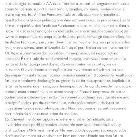
metodologias de análise. A Análise Técnica é executada seguindo conceitos
como tendência, suporte, resistência, candles, volumes, médias móveis
entre outros. Já a Análise Fundamentalista utiliza como informação os
resultados divulgados pelas companhias emissoras e suas projeções. Desta
forma, as opiniões dos Analistas Fundamentalistas, que buscam os melhores
retornos dadas as condições de mercado, o cenário macroeconômico e os
eventos específicos da empresa e do setor, podem divergir das opiniões dos
Analistas Técnicos, que visam identificar os movimentos mais prováveis dos
preços dos ativos, com utilização de “stops” para limitar as possíveis perdas.
Ação é uma fração do capital de uma empresa que é negociada no
mercado. É um título de renda variável, ou seja, um investimento no qual a
rentabilidade não é preestabelecida, varia conforme as cotações de
mercado. O investimento em ações é um investimento de alto risco e os
desempenhos anteriores não são necessariamente indicativos de resultados
futuros e nenhuma declaração ou garantia, de forma expressa ou implícita, é
feita neste material em relação a desempenhos. As condições de mercado, o
cenário macroeconômico, os eventos específicos da empresa e do setor
podem afetar o desempenho do investimento, podendo resultar até mesmo
em significativas perdas patrimoniais. A duração recomendada para o
investimento é de médio-longo prazo. Não há quaisquer garantias sobre o
patrimônio do cliente neste tipo de produto.
O investimento em opções é preferencialmente indicado para
investidores de perfil agressivo, de acordo com a política de suitability
praticada pela XP Investimentos. No mercado de opções, são negociados
direitos de compra ou venda de um bem por preço fixado em data futura,