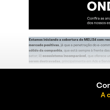
Estamos iniciando a cobertura de MELI34 com r
mercado positivas
, já que a penetração do e-comme
sólido da companhia
, que está sempre à frente das
setor; iii)
ecossistema incomparável
, que oferece u
serem destravadas
, principalmente em Ads e Serv
Con
A 