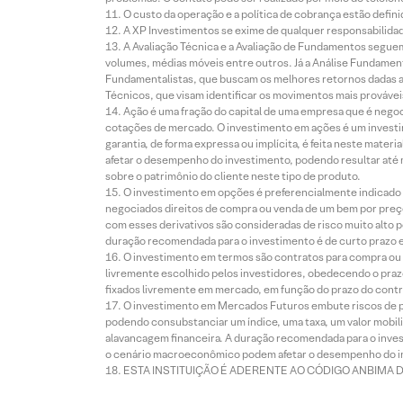
O custo da operação e a política de cobrança estão defini
A XP Investimentos se exime de qualquer responsabilidade
A Avaliação Técnica e a Avaliação de Fundamentos seguem
volumes, médias móveis entre outros. Já a Análise Fundament
Fundamentalistas, que buscam os melhores retornos dadas as
Técnicos, que visam identificar os movimentos mais prováveis 
Ação é uma fração do capital de uma empresa que é negoci
cotações de mercado. O investimento em ações é um investi
garantia, de forma expressa ou implícita, é feita neste ma
afetar o desempenho do investimento, podendo resultar até 
sobre o patrimônio do cliente neste tipo de produto.
O investimento em opções é preferencialmente indicado pa
negociados direitos de compra ou venda de um bem por preço
com esses derivativos são consideradas de risco muito alto p
duração recomendada para o investimento é de curto prazo e 
O investimento em termos são contratos para compra ou a
livremente escolhido pelos investidores, obedecendo o prazo
fixados livremente em mercado, em função do prazo do contr
O investimento em Mercados Futuros embute riscos de pe
podendo consubstanciar um índice, uma taxa, um valor mobiliá
alavancagem financeira. A duração recomendada para o invest
o cenário macroeconômico podem afetar o desempenho do i
ESTA INSTITUIÇÃO É ADERENTE AO CÓDIGO ANBIMA 