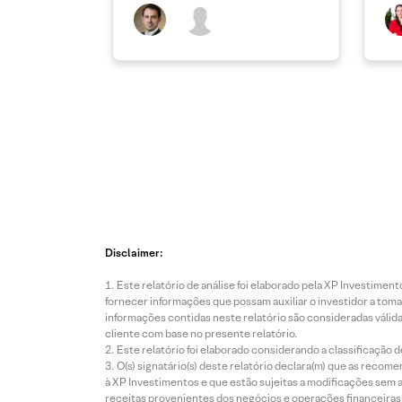
Disclaimer:
Este relatório de análise foi elaborado pela XP Investim
fornecer informações que possam auxiliar o investidor a toma
informações contidas neste relatório são consideradas válida
cliente com base no presente relatório.
Este relatório foi elaborado considerando a classificação d
O(s) signatário(s) deste relatório declara(m) que as reco
à XP Investimentos e que estão sujeitas a modificações sem 
receitas provenientes dos negócios e operações financeiras 