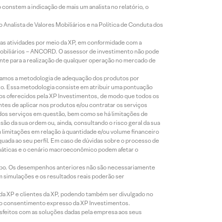
constem a indicação de mais um analista no relatório, o
Analista de Valores Mobiliários e na Política de Conduta dos
s atividades por meio da XP, em conformidade com a
Mobiliários – ANCORD. O assessor de investimento não pode
iente para a realização de qualquer operação no mercado de
lizamos a metodologia de adequação dos produtos por
to. Essa metodologia consiste em atribuir uma pontuação
tos oferecidos pela XP Investimentos, de modo que todos os
ntes de aplicar nos produtos e/ou contratar os serviços
 dos serviços em questão, bem como se há limitações de
o da sua ordem ou, ainda, consultando o risco geral da sua
m limitações em relação à quantidade e/ou volume financeiro
equada ao seu perfil. Em caso de dúvidas sobre o processo de
imáticas e o cenário macroeconômico podem afetar o
empo. Os desempenhos anteriores não são necessariamente
m simulações e os resultados reais poderão ser
 da XP e clientes da XP, podendo também ser divulgado no
évio consentimento expresso da XP Investimentos.
isfeitos com as soluções dadas pela empresa aos seus