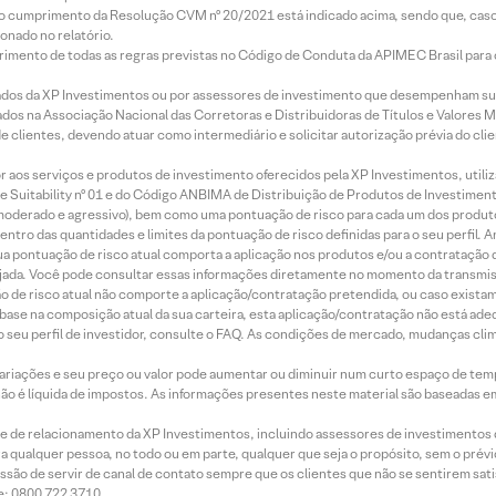
lo cumprimento da Resolução CVM nº 20/2021 está indicado acima, sendo que, caso 
onado no relatório.
imento de todas as regras previstas no Código de Conduta da APIMEC Brasil para o 
ados da XP Investimentos ou por assessores de investimento que desempenham sua
os na Associação Nacional das Corretoras e Distribuidoras de Títulos e Valores 
de clientes, devendo atuar como intermediário e solicitar autorização prévia do cl
idor aos serviços e produtos de investimento oferecidos pela XP Investimentos, uti
 Suitability nº 01 e do Código ANBIMA de Distribuição de Produtos de Investimen
r, moderado e agressivo), bem como uma pontuação de risco para cada um dos produ
ntro das quantidades e limites da pontuação de risco definidas para o seu perfil. A
 sua pontuação de risco atual comporta a aplicação nos produtos e/ou a contratação
jada. Você pode consultar essas informações diretamente no momento da transmissã
ação de risco atual não comporte a aplicação/contratação pretendida, ou caso exista
m base na composição atual da sua carteira, esta aplicação/contratação não está ad
 seu perfil de investidor, consulte o FAQ. As condições de mercado, mudanças cl
 variações e seu preço ou valor pode aumentar ou diminuir num curto espaço de t
 não é líquida de impostos. As informações presentes neste material são baseadas e
rede de relacionamento da XP Investimentos, incluindo assessores de investimentos
ara qualquer pessoa, no todo ou em parte, qualquer que seja o propósito, sem o pr
ssão de servir de canal de contato sempre que os clientes que não se sentirem sat
e: 0800 722 3710.