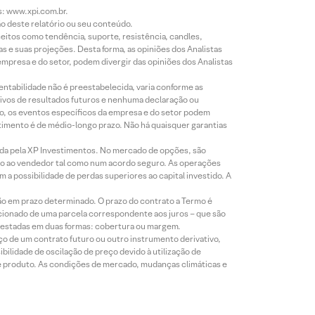
s: www.xpi.com.br.
ão deste relatório ou seu conteúdo.
eitos como tendência, suporte, resistência, candles,
s e suas projeções. Desta forma, as opiniões dos Analistas
presa e do setor, podem divergir das opiniões dos Analistas
entabilidade não é preestabelecida, varia conforme as
ivos de resultados futuros e nenhuma declaração ou
co, os eventos específicos da empresa e do setor podem
timento é de médio-longo prazo. Não há quaisquer garantias
icada pela XP Investimentos. No mercado de opções, são
mio ao vendedor tal como num acordo seguro. As operações
a possibilidade de perdas superiores ao capital investido. A
ão em prazo determinado. O prazo do contrato a Termo é
icionado de uma parcela correspondente aos juros – que são
prestadas em duas formas: cobertura ou margem.
o de um contrato futuro ou outro instrumento derivativo,
bilidade de oscilação de preço devido à utilização de
de produto. As condições de mercado, mudanças climáticas e