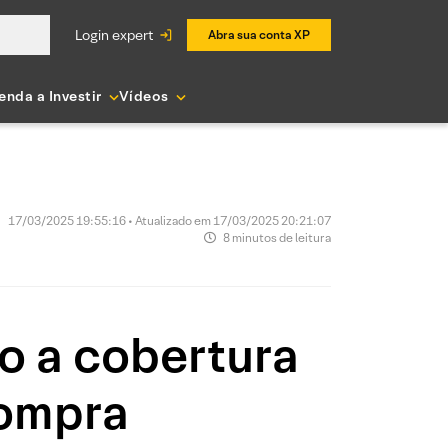
login expert
Abra sua conta XP
enda a Investir
Vídeos
17/03/2025 19:55:16 • Atualizado em 17/03/2025 20:21:07
8 minutos de leitura
o a cobertura
ompra