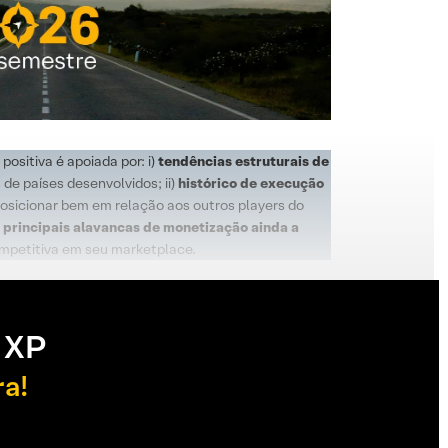
positiva é apoiada por: i)
tendências estruturais de
de países desenvolvidos; ii)
histórico de execução
 posicionar bem em relação aos outros players do
)
principais alavancas de monetização ainda a
ompetitiva em seu marketplace.
 XP
ra!