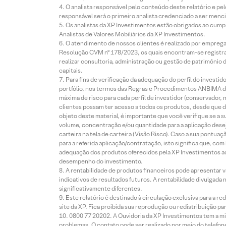
O analista responsável pelo conteúdo deste relatório e pe
responsável será o primeiro analista credenciado a ser menci
Os analistas da XP Investimentos estão obrigados ao cumpr
Analistas de Valores Mobiliários da XP Investimentos.
O atendimento de nossos clientes é realizado por empreg
Resolução CVM nº 178/2023, os quais encontram-se registrad
realizar consultoria, administração ou gestão de patrimônio 
capitais.
Para fins de verificação da adequação do perfil do invest
portfólio, nos termos das Regras e Procedimentos ANBIMA de
máxima de risco para cada perfil de investidor (conservado
clientes possam ter acesso a todos os produtos, desde que de
objeto deste material, é importante que você verifique se a
volume, concentração e/ou quantidade para a aplicação dese
carteira na tela de carteira (Visão Risco). Caso a sua pontu
para a referida aplicação/contratação, isto significa que, co
adequação dos produtos oferecidos pela XP Investimentos ao
desempenho do investimento.
A rentabilidade de produtos financeiros pode apresentar
indicativos de resultados futuros. A rentabilidade divulgada
significativamente diferentes.
Este relatório é destinado à circulação exclusiva para a 
site da XP. Fica proibida sua reprodução ou redistribuição p
0800 77 20202. A Ouvidoria da XP Investimentos tem a mi
problemas. O contato pode ser realizado por meio do telefon