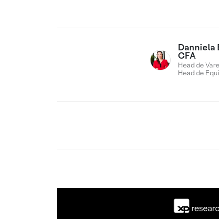
Danniela 
CFA
Head de Vare
Head de Equi