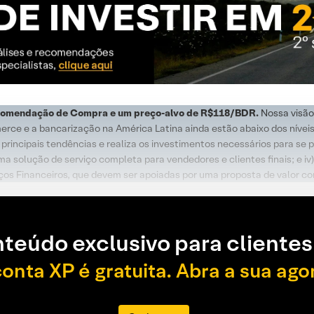
ecomendação de Compra e um preço-alvo de R$118/BDR.
Nossa visão 
rce e a bancarização na América Latina ainda estão abaixo dos níveis 
 principais tendências e realiza os investimentos necessários para se
ma solução de serviço completa para vendedores e clientes finais; e iv
iços Financeiros, que devem ser apoiadas por uma proposta de valor c
teúdo exclusivo para clientes
conta XP é gratuita. Abra a sua ago