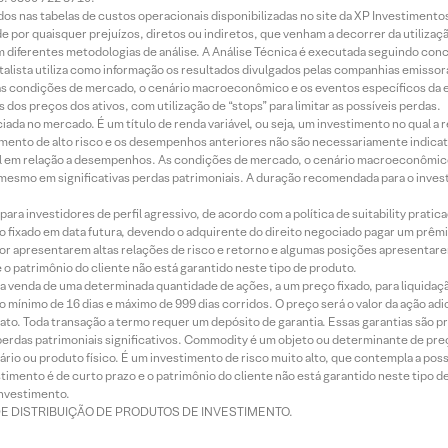
dos nas tabelas de custos operacionais disponibilizadas no site da XP Investimento
 por quaisquer prejuízos, diretos ou indiretos, que venham a decorrer da utilizaç
 diferentes metodologias de análise. A Análise Técnica é executada seguindo conc
alista utiliza como informação os resultados divulgados pelas companhias emissora
 condições de mercado, o cenário macroeconômico e os eventos específicos da em
dos preços dos ativos, com utilização de “stops” para limitar as possíveis perdas.
ada no mercado. É um título de renda variável, ou seja, um investimento no qual a r
mento de alto risco e os desempenhos anteriores não são necessariamente indicat
terial em relação a desempenhos. As condições de mercado, o cenário macroeconômi
mesmo em significativas perdas patrimoniais. A duração recomendada para o inves
ra investidores de perfil agressivo, de acordo com a política de suitability prat
 fixado em data futura, devendo o adquirente do direito negociado pagar um prê
or apresentarem altas relações de risco e retorno e algumas posições apresentarem 
o patrimônio do cliente não está garantido neste tipo de produto.
 venda de uma determinada quantidade de ações, a um preço fixado, para liquidaç
 mínimo de 16 dias e máximo de 999 dias corridos. O preço será o valor da ação ad
ato. Toda transação a termo requer um depósito de garantia. Essas garantias são 
rdas patrimoniais significativos. Commodity é um objeto ou determinante de preç
rio ou produto físico. É um investimento de risco muito alto, que contempla a possi
imento é de curto prazo e o patrimônio do cliente não está garantido neste tipo 
nvestimento.
DE DISTRIBUIÇÃO DE PRODUTOS DE INVESTIMENTO.