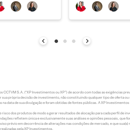
entos CCTVM S.A. (“XP Investimentos ou XP”) de acordo com todas as exigências p
r sua própria decisão de investimento, não constituindo qualquer tipo de oferta ou
s na data de sua divulgação e foram obtidas de fontes públicas. A XP Investimentos
e risco dos produtos de modo a gerar resultados de alocação para cada perfil de inv
mendações refletem única e exclusivamente suas análises e opiniões pessoais, que 
aviso prévio em decorrência de alterações nas condições de mercado, e que sua(s)
realizadas pela XP Investimentos.