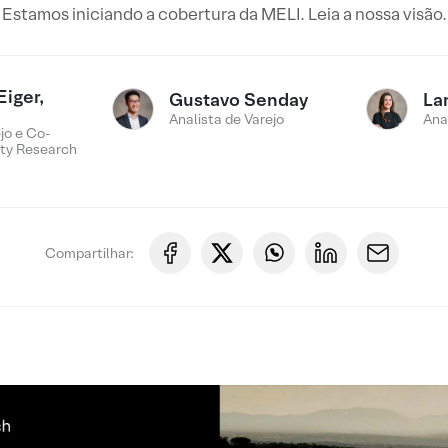
Estamos iniciando a cobertura da MELI. Leia a nossa visão.
Eiger,
Gustavo Senday
La
Analista de Varejo
Ana
jo e Co-
ty Research
Compartilhar: