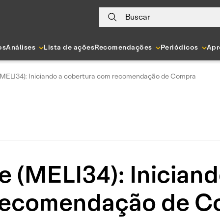
Buscar
os
Análises
Lista de ações
Recomendações
Periódicos
Apr
(MELI34): Iniciando a cobertura com recomendação de Compra
e (MELI34): Iniciand
recomendação de C