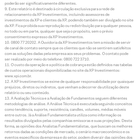
poderão ser significativamente diferentes.
Este relatório é destinado à circulação exclusiva para a rede de
relacionamento da XP Investimentos, incluindo assessores de
investimentos da XP e clientes da XP, podendo também ser divulgado no site
da XP. Fica proibida sua reprodução ou redistribuição para qualquer pessoa,
no todo ou em parte, qualquer que seja o propósito, sem o prévio
consentimento expresso da XP Investimentos.
0800 77 20202. A Ouvidoria da XP Investimentos tem a missão de servir
de canal de contato sempre que os clientes que não se sentirem satisfeitos
com as soluções dadas pela empresa aos seus problemas. O contato pode
ser realizado por meio do telefone: 0800 722 3710.
O custo da operação e a política de cobrança estão definidos nas tabelas
de custos operacionais disponibilizadas no site da XP Investimentos:
www.xpi.com.br.
A XP Investimentos se exime de qualquer responsabilidade por quaisquer
prejuízos, diretos ou indiretos, que venham a decorrer da utilização deste
relatório ou seu conteúdo.
A Avaliação Técnica e a Avaliação de Fundamentos seguem diferentes
metodologias de análise. A Análise Técnica é executada seguindo conceitos
como tendência, suporte, resistência, candles, volumes, médias móveis
entre outros. Já a Análise Fundamentalista utiliza como informação os
resultados divulgados pelas companhias emissoras e suas projeções. Desta
forma, as opiniões dos Analistas Fundamentalistas, que buscam os melhores
retornos dadas as condições de mercado, o cenário macroeconômico e os
eventos específicos da empresa e do setor, podem divergir das opiniões dos