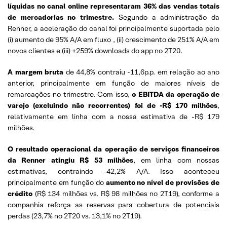
líquidas no canal online representaram 36% das vendas totais
de mercadorias no trimestre.
Segundo a administração da
Renner, a aceleração do canal foi principalmente suportada pelo
(i) aumento de 95% A/A em fluxo , (ii) crescimento de 251% A/A em
novos clientes e (iii) +259% downloads do app no 2T20.
A margem bruta
de 44,8% contraiu -11,6p.p. em relação ao ano
anterior, principalmente em função de maiores níveis de
remarcações no trimestre. Com isso,
o EBITDA da operação de
varejo (excluindo não recorrentes) foi de
-R$ 170 milhões
,
relativamente em linha com a nossa estimativa de -R$ 179
milhões.
O resultado operacional da operação de serviços financeiros
da Renner atingiu R$ 53 milhões
, em linha com nossas
estimativas, contraindo -42,2% A/A. Isso aconteceu
principalmente em função do
aumento no nível de provisões de
crédito
(R$ 134 milhões vs. R$ 98 milhões no 2T19), conforme a
companhia reforça as reservas para cobertura de potenciais
perdas (23,7% no 2T20 vs. 13,1% no 2T19).