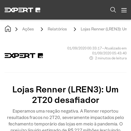
Ações
Relatórios
Lojas Renner (LREN3): Um 
01/09/2020 00:33:17 • Atualizado em
01/09/2020 05:43:40
2 minutos de leitura
Lojas Renner (LREN3): Um
2T20 desafiador
Esperamos uma reação negativa. A Renner reportou
resultados fracos no 2T20, severamente impactados pelo
fechamento temporário das lojas em meio à pandemia. O
prejuízo líquido estimado de R$ 227 milhões (excluindo