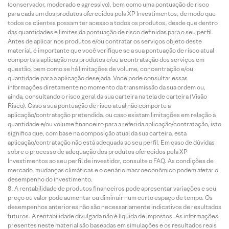
(conservador, moderado e agressivo), bem como uma pontuação de risco
para cada um dos produtos oferecidos pela XP Investimentos, de modo que
todos os clientes possam ter acesso a todos os produtos, desde que dentro
das quantidades e limites da pontuação de risco definidas para o seu perfil.
Antes de aplicar nos produtos e/ou contratar os serviços objeto deste
material, é importante que você verifique se a sua pontuação de risco atual
comporta a aplicação nos produtos e/ou a contratação dos serviços em
questão, bem como se há limitações de volume, concentração e/ou
quantidade para a aplicação desejada. Você pode consultar essas
informações diretamente no momento da transmissão da sua ordem ou,
ainda, consultando o risco geral da sua carteira na tela de carteira (Visão
Risco). Caso a sua pontuação de risco atual não comporte a
aplicação/contratação pretendida, ou caso existam limitações em relação à
quantidade e/ou volume financeiro para a referida aplicação/contratação, isto
significa que, com base na composição atual da sua carteira, esta
aplicação/contratação não está adequada ao seu perfil. Em caso de dúvidas
sobre o processo de adequação dos produtos oferecidos pela XP
Investimentos ao seu perfil de investidor, consulte o FAQ. As condições de
mercado, mudanças climáticas e o cenário macroeconômico podem afetar o
desempenho do investimento.
A rentabilidade de produtos financeiros pode apresentar variações e seu
preço ou valor pode aumentar ou diminuir num curto espaço de tempo. Os
desempenhos anteriores não são necessariamente indicativos de resultados
futuros. A rentabilidade divulgada não é líquida de impostos. As informações
presentes neste material são baseadas em simulações e os resultados reais