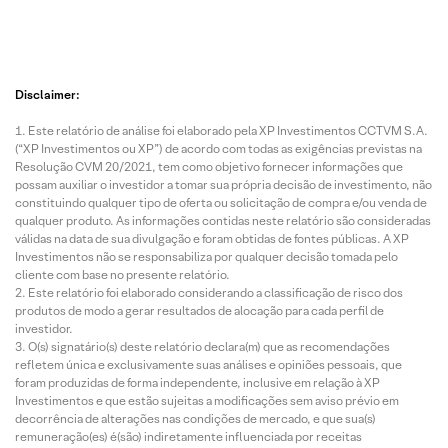
Disclaimer:
Este relatório de análise foi elaborado pela XP Investimentos CCTVM S.A.
(“XP Investimentos ou XP”) de acordo com todas as exigências previstas na
Resolução CVM 20/2021, tem como objetivo fornecer informações que
possam auxiliar o investidor a tomar sua própria decisão de investimento, não
constituindo qualquer tipo de oferta ou solicitação de compra e/ou venda de
qualquer produto. As informações contidas neste relatório são consideradas
válidas na data de sua divulgação e foram obtidas de fontes públicas. A XP
Investimentos não se responsabiliza por qualquer decisão tomada pelo
cliente com base no presente relatório.
Este relatório foi elaborado considerando a classificação de risco dos
produtos de modo a gerar resultados de alocação para cada perfil de
investidor.
O(s) signatário(s) deste relatório declara(m) que as recomendações
refletem única e exclusivamente suas análises e opiniões pessoais, que
foram produzidas de forma independente, inclusive em relação à XP
Investimentos e que estão sujeitas a modificações sem aviso prévio em
decorrência de alterações nas condições de mercado, e que sua(s)
remuneração(es) é(são) indiretamente influenciada por receitas