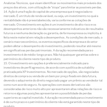
Analistas Técnicos, que visam identificar os movimentos mais prováveis dos
preços dos ativos, com utilização de “stops” para limitar as possíveis perdas.
Ação é uma fração do capital de uma empresa que é negociada no
mercado. É um título de renda variável, ou seja, um investimento no qual a
rentabilidade não é preestabelecida, varia conforme as cotações de
mercado. O investimento em ações é um investimento de alto risco e os
desempenhos anteriores não são necessariamente indicativos de resultados
futuros e nenhuma declaração ou garantia, de forma expressa ou implícita, é
feita neste material em relação a desempenhos. As condições de mercado, o
cenário macroeconômico, os eventos específicos da empresa e do setor
podem afetar o desempenho do investimento, podendo resultar até mesmo
em significativas perdas patrimoniais. A duração recomendada para o
investimento é de médio-longo prazo. Não há quaisquer garantias sobre o
patrimônio do cliente neste tipo de produto.
O investimento em opções é preferencialmente indicado para
investidores de perfil agressivo, de acordo com a política de suitability
praticada pela XP Investimentos. No mercado de opções, são negociados
direitos de compra ou venda de um bem por preço fixado em data futura,
devendo o adquirente do direito negociado pagar um prêmio ao vendedor tal
como num acordo seguro. As operações com esses derivativos são
consideradas de risco muito alto por apresentarem altas relações de risco e
retorno e algumas posições apresentarem a possibilidade de perdas
superiores ao capital investido. A duração recomendada para o investimento
é de curto prazo e o patrimônio do cliente não está garantido neste tipo de
produto.