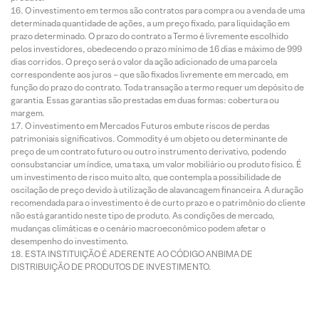
O investimento em termos são contratos para compra ou a venda de uma
determinada quantidade de ações, a um preço fixado, para liquidação em
prazo determinado. O prazo do contrato a Termo é livremente escolhido
pelos investidores, obedecendo o prazo mínimo de 16 dias e máximo de 999
dias corridos. O preço será o valor da ação adicionado de uma parcela
correspondente aos juros – que são fixados livremente em mercado, em
função do prazo do contrato. Toda transação a termo requer um depósito de
garantia. Essas garantias são prestadas em duas formas: cobertura ou
margem.
O investimento em Mercados Futuros embute riscos de perdas
patrimoniais significativos. Commodity é um objeto ou determinante de
preço de um contrato futuro ou outro instrumento derivativo, podendo
consubstanciar um índice, uma taxa, um valor mobiliário ou produto físico. É
um investimento de risco muito alto, que contempla a possibilidade de
oscilação de preço devido à utilização de alavancagem financeira. A duração
recomendada para o investimento é de curto prazo e o patrimônio do cliente
não está garantido neste tipo de produto. As condições de mercado,
mudanças climáticas e o cenário macroeconômico podem afetar o
desempenho do investimento.
ESTA INSTITUIÇÃO É ADERENTE AO CÓDIGO ANBIMA DE
DISTRIBUIÇÃO DE PRODUTOS DE INVESTIMENTO.