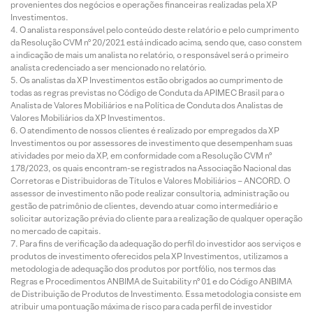
provenientes dos negócios e operações financeiras realizadas pela XP
Investimentos.
O analista responsável pelo conteúdo deste relatório e pelo cumprimento
da Resolução CVM nº 20/2021 está indicado acima, sendo que, caso constem
a indicação de mais um analista no relatório, o responsável será o primeiro
analista credenciado a ser mencionado no relatório.
Os analistas da XP Investimentos estão obrigados ao cumprimento de
todas as regras previstas no Código de Conduta da APIMEC Brasil para o
Analista de Valores Mobiliários e na Política de Conduta dos Analistas de
Valores Mobiliários da XP Investimentos.
O atendimento de nossos clientes é realizado por empregados da XP
Investimentos ou por assessores de investimento que desempenham suas
atividades por meio da XP, em conformidade com a Resolução CVM nº
178/2023, os quais encontram-se registrados na Associação Nacional das
Corretoras e Distribuidoras de Títulos e Valores Mobiliários – ANCORD. O
assessor de investimento não pode realizar consultoria, administração ou
gestão de patrimônio de clientes, devendo atuar como intermediário e
solicitar autorização prévia do cliente para a realização de qualquer operação
no mercado de capitais.
Para fins de verificação da adequação do perfil do investidor aos serviços e
produtos de investimento oferecidos pela XP Investimentos, utilizamos a
metodologia de adequação dos produtos por portfólio, nos termos das
Regras e Procedimentos ANBIMA de Suitability nº 01 e do Código ANBIMA
de Distribuição de Produtos de Investimento. Essa metodologia consiste em
atribuir uma pontuação máxima de risco para cada perfil de investidor