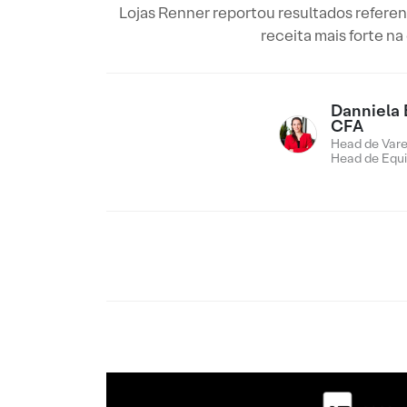
Lojas Renner reportou resultados refere
receita mais forte na
Danniela 
CFA
Head de Vare
Head de Equi