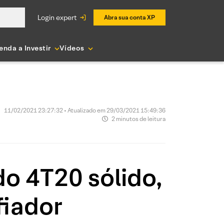
login expert
Abra sua conta XP
enda a Investir
Vídeos
11/02/2021 23:27:32 • Atualizado em 29/03/2021 15:49:36
2 minutos de leitura
o 4T20 sólido,
fiador