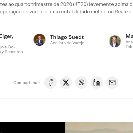
ntes ao quarto trimestre de 2020 (4T20) levemente acima d
 operação do varejo e uma rentabilidade melhor na Realize 
Eiger,
Ma
Thiago Suedt
Ana
Analista de Varejo
Tel
jo e Co-
ty Research
Compartilhar: