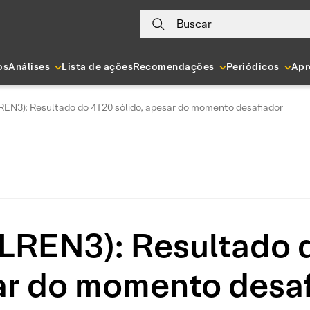
Buscar
os
Análises
Lista de ações
Recomendações
Periódicos
Apr
LREN3): Resultado do 4T20 sólido, apesar do momento desafiador
(LREN3): Resultado d
r do momento desa