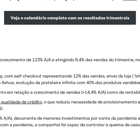
Veja o calendário completo com os resultados trimestrais
 crescimento de 123% A/A e atingindo 9,4% das vendas do trimestre, m
em
, com self checkout representando 12% das vendas, envio da loja (
“sh
 Ashua, evolução da prateleira infinita com 40% dos produtos vendidos 
anto em relação a crescimento de vendas (+14,4% A/A) como de rentabili
 qualidade de crédito
, o que reduziu necessidade de provisionamento e
0.
% A/A), decorrente de menores investimentos por conta da pandemia e 
com a pandemia, a companhia foi capaz de controlar a queima de cai