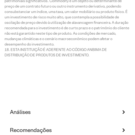
patrimoniais significativos. Commodity é um objeto ou determinante de
preço de um contrato futuro ou outro instrumento derivativo, podendo
consubstanciar um índice, uma taxa, um valor mobiliário ou produto físico. É
um investimento de risco muito alto, que contempla a possibilidade de
oscilação de preço devido à utilização de alavancagem financeira. A duração
recomendada para o investimento é de curto prazo e o patrimônio do cliente
não está garantido neste tipo de produto. As condições de mercado,
mudanças climáticas e o cenário macroeconômico podem afetar o
desempenho do investimento.
ESTA INSTITUIÇÃO É ADERENTE AO CÓDIGO ANBIMA DE
DISTRIBUIÇÃO DE PRODUTOS DE INVESTIMENTO.
Análises
Recomendações