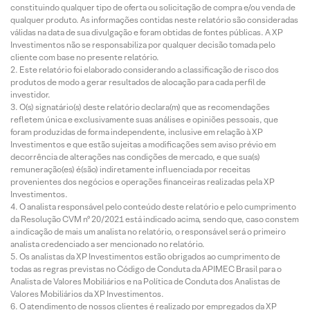
constituindo qualquer tipo de oferta ou solicitação de compra e/ou venda de
qualquer produto. As informações contidas neste relatório são consideradas
válidas na data de sua divulgação e foram obtidas de fontes públicas. A XP
Investimentos não se responsabiliza por qualquer decisão tomada pelo
cliente com base no presente relatório.
Este relatório foi elaborado considerando a classificação de risco dos
produtos de modo a gerar resultados de alocação para cada perfil de
investidor.
O(s) signatário(s) deste relatório declara(m) que as recomendações
refletem única e exclusivamente suas análises e opiniões pessoais, que
foram produzidas de forma independente, inclusive em relação à XP
Investimentos e que estão sujeitas a modificações sem aviso prévio em
decorrência de alterações nas condições de mercado, e que sua(s)
remuneração(es) é(são) indiretamente influenciada por receitas
provenientes dos negócios e operações financeiras realizadas pela XP
Investimentos.
O analista responsável pelo conteúdo deste relatório e pelo cumprimento
da Resolução CVM nº 20/2021 está indicado acima, sendo que, caso constem
a indicação de mais um analista no relatório, o responsável será o primeiro
analista credenciado a ser mencionado no relatório.
Os analistas da XP Investimentos estão obrigados ao cumprimento de
todas as regras previstas no Código de Conduta da APIMEC Brasil para o
Analista de Valores Mobiliários e na Política de Conduta dos Analistas de
Valores Mobiliários da XP Investimentos.
O atendimento de nossos clientes é realizado por empregados da XP