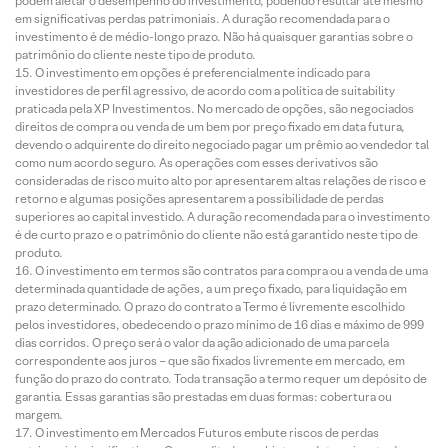
podem afetar o desempenho do investimento, podendo resultar até mesmo
em significativas perdas patrimoniais. A duração recomendada para o
investimento é de médio-longo prazo. Não há quaisquer garantias sobre o
patrimônio do cliente neste tipo de produto.
O investimento em opções é preferencialmente indicado para
investidores de perfil agressivo, de acordo com a política de suitability
praticada pela XP Investimentos. No mercado de opções, são negociados
direitos de compra ou venda de um bem por preço fixado em data futura,
devendo o adquirente do direito negociado pagar um prêmio ao vendedor tal
como num acordo seguro. As operações com esses derivativos são
consideradas de risco muito alto por apresentarem altas relações de risco e
retorno e algumas posições apresentarem a possibilidade de perdas
superiores ao capital investido. A duração recomendada para o investimento
é de curto prazo e o patrimônio do cliente não está garantido neste tipo de
produto.
O investimento em termos são contratos para compra ou a venda de uma
determinada quantidade de ações, a um preço fixado, para liquidação em
prazo determinado. O prazo do contrato a Termo é livremente escolhido
pelos investidores, obedecendo o prazo mínimo de 16 dias e máximo de 999
dias corridos. O preço será o valor da ação adicionado de uma parcela
correspondente aos juros – que são fixados livremente em mercado, em
função do prazo do contrato. Toda transação a termo requer um depósito de
garantia. Essas garantias são prestadas em duas formas: cobertura ou
margem.
O investimento em Mercados Futuros embute riscos de perdas