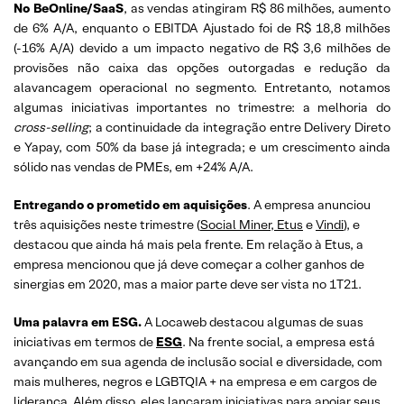
No BeOnline/SaaS
, as vendas atingiram R$ 86 milhões, aumento
de 6% A/A, enquanto o EBITDA Ajustado foi de R$ 18,8 milhões
(-16% A/A) devido a um impacto negativo de R$ 3,6 milhões de
provisões não caixa das opções outorgadas e redução da
alavancagem operacional no segmento. Entretanto, notamos
algumas iniciativas importantes no trimestre: a melhoria do
cross-selling
; a continuidade da integração entre Delivery Direto
e Yapay, com 50% da base já integrada; e um crescimento ainda
sólido nas vendas de PMEs, em +24% A/A.
Entregando o prometido em aquisições
. A empresa anunciou
três aquisições neste trimestre (
Social Miner, Etus
e
Vindi
), e
destacou que ainda há mais pela frente. Em relação à Etus, a
empresa mencionou que já deve começar a colher ganhos de
sinergias em 2020, mas a maior parte deve ser vista no 1T21.
Uma palavra em ESG.
A Locaweb destacou algumas de suas
iniciativas em termos de
ESG
. Na frente social, a empresa está
avançando em sua agenda de inclusão social e diversidade, com
mais mulheres, negros e LGBTQIA + na empresa e em cargos de
liderança. Além disso, eles lançaram iniciativas para apoiar seus