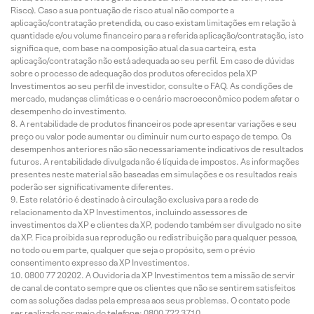
Risco). Caso a sua pontuação de risco atual não comporte a
aplicação/contratação pretendida, ou caso existam limitações em relação à
quantidade e/ou volume financeiro para a referida aplicação/contratação, isto
significa que, com base na composição atual da sua carteira, esta
aplicação/contratação não está adequada ao seu perfil. Em caso de dúvidas
sobre o processo de adequação dos produtos oferecidos pela XP
Investimentos ao seu perfil de investidor, consulte o FAQ. As condições de
mercado, mudanças climáticas e o cenário macroeconômico podem afetar o
desempenho do investimento.
A rentabilidade de produtos financeiros pode apresentar variações e seu
preço ou valor pode aumentar ou diminuir num curto espaço de tempo. Os
desempenhos anteriores não são necessariamente indicativos de resultados
futuros. A rentabilidade divulgada não é líquida de impostos. As informações
presentes neste material são baseadas em simulações e os resultados reais
poderão ser significativamente diferentes.
Este relatório é destinado à circulação exclusiva para a rede de
relacionamento da XP Investimentos, incluindo assessores de
investimentos da XP e clientes da XP, podendo também ser divulgado no site
da XP. Fica proibida sua reprodução ou redistribuição para qualquer pessoa,
no todo ou em parte, qualquer que seja o propósito, sem o prévio
consentimento expresso da XP Investimentos.
0800 77 20202. A Ouvidoria da XP Investimentos tem a missão de servir
de canal de contato sempre que os clientes que não se sentirem satisfeitos
com as soluções dadas pela empresa aos seus problemas. O contato pode
ser realizado por meio do telefone: 0800 722 3710.