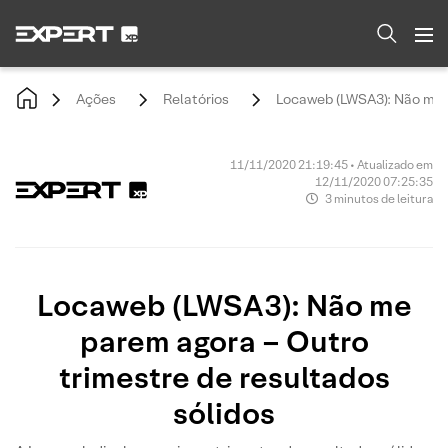
Ações
Relatórios
Locaweb (LWSA3): Não me p
11/11/2020 21:19:45 • Atualizado em
12/11/2020 07:25:35
3 minutos de leitura
Locaweb (LWSA3): Não me
parem agora – Outro
trimestre de resultados
sólidos