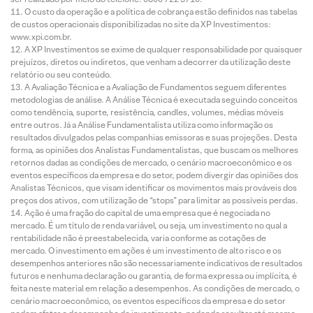
O custo da operação e a política de cobrança estão definidos nas tabelas
de custos operacionais disponibilizadas no site da XP Investimentos:
www.xpi.com.br.
A XP Investimentos se exime de qualquer responsabilidade por quaisquer
prejuízos, diretos ou indiretos, que venham a decorrer da utilização deste
relatório ou seu conteúdo.
A Avaliação Técnica e a Avaliação de Fundamentos seguem diferentes
metodologias de análise. A Análise Técnica é executada seguindo conceitos
como tendência, suporte, resistência, candles, volumes, médias móveis
entre outros. Já a Análise Fundamentalista utiliza como informação os
resultados divulgados pelas companhias emissoras e suas projeções. Desta
forma, as opiniões dos Analistas Fundamentalistas, que buscam os melhores
retornos dadas as condições de mercado, o cenário macroeconômico e os
eventos específicos da empresa e do setor, podem divergir das opiniões dos
Analistas Técnicos, que visam identificar os movimentos mais prováveis dos
preços dos ativos, com utilização de “stops” para limitar as possíveis perdas.
Ação é uma fração do capital de uma empresa que é negociada no
mercado. É um título de renda variável, ou seja, um investimento no qual a
rentabilidade não é preestabelecida, varia conforme as cotações de
mercado. O investimento em ações é um investimento de alto risco e os
desempenhos anteriores não são necessariamente indicativos de resultados
futuros e nenhuma declaração ou garantia, de forma expressa ou implícita, é
feita neste material em relação a desempenhos. As condições de mercado, o
cenário macroeconômico, os eventos específicos da empresa e do setor