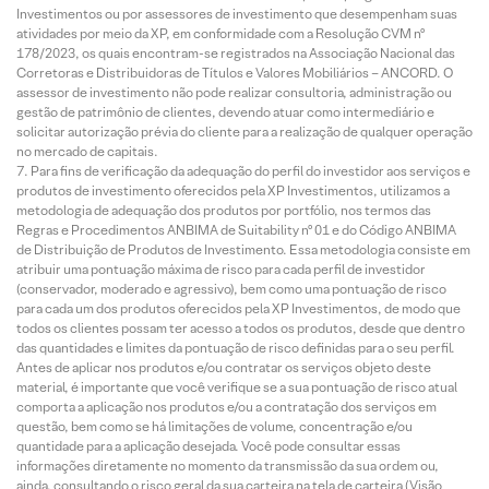
Investimentos ou por assessores de investimento que desempenham suas
atividades por meio da XP, em conformidade com a Resolução CVM nº
178/2023, os quais encontram-se registrados na Associação Nacional das
Corretoras e Distribuidoras de Títulos e Valores Mobiliários – ANCORD. O
assessor de investimento não pode realizar consultoria, administração ou
gestão de patrimônio de clientes, devendo atuar como intermediário e
solicitar autorização prévia do cliente para a realização de qualquer operação
no mercado de capitais.
Para fins de verificação da adequação do perfil do investidor aos serviços e
produtos de investimento oferecidos pela XP Investimentos, utilizamos a
metodologia de adequação dos produtos por portfólio, nos termos das
Regras e Procedimentos ANBIMA de Suitability nº 01 e do Código ANBIMA
de Distribuição de Produtos de Investimento. Essa metodologia consiste em
atribuir uma pontuação máxima de risco para cada perfil de investidor
(conservador, moderado e agressivo), bem como uma pontuação de risco
para cada um dos produtos oferecidos pela XP Investimentos, de modo que
todos os clientes possam ter acesso a todos os produtos, desde que dentro
das quantidades e limites da pontuação de risco definidas para o seu perfil.
Antes de aplicar nos produtos e/ou contratar os serviços objeto deste
material, é importante que você verifique se a sua pontuação de risco atual
comporta a aplicação nos produtos e/ou a contratação dos serviços em
questão, bem como se há limitações de volume, concentração e/ou
quantidade para a aplicação desejada. Você pode consultar essas
informações diretamente no momento da transmissão da sua ordem ou,
ainda, consultando o risco geral da sua carteira na tela de carteira (Visão