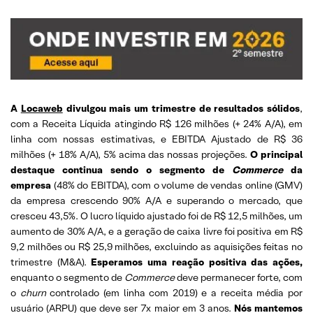
A
Locaweb
divulgou mais um trimestre de resultados sólidos
,
com a Receita Líquida atingindo R$ 126 milhões (+ 24% A/A), em
linha com nossas estimativas, e EBITDA Ajustado de R$ 36
milhões (+ 18% A/A), 5% acima das nossas projeções.
O principal
destaque continua sendo o segmento de
Commerce
da
empresa
(48% do EBITDA), com o volume de vendas online (GMV)
da empresa crescendo 90% A/A e superando o mercado, que
cresceu 43,5%. O lucro líquido ajustado foi de R$ 12,5 milhões, um
aumento de 30% A/A, e a geração de caixa livre foi positiva em R$
9,2 milhões ou R$ 25,9 milhões, excluindo as aquisições feitas no
trimestre (M&A).
Esperamos uma reação positiva das ações,
enquanto o segmento de
Commerce
deve permanecer forte, com
o
churn
controlado (em linha com 2019) e a receita média por
usuário (ARPU) que deve ser 7x maior em 3 anos.
Nós mantemos