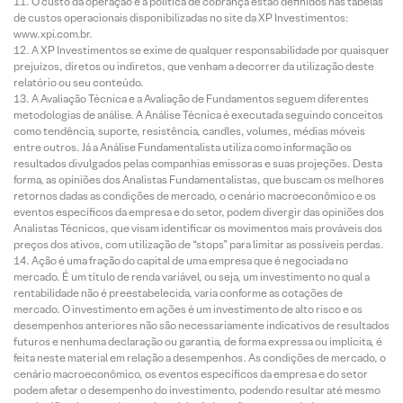
O custo da operação e a política de cobrança estão definidos nas tabelas
de custos operacionais disponibilizadas no site da XP Investimentos:
www.xpi.com.br.
A XP Investimentos se exime de qualquer responsabilidade por quaisquer
prejuízos, diretos ou indiretos, que venham a decorrer da utilização deste
relatório ou seu conteúdo.
A Avaliação Técnica e a Avaliação de Fundamentos seguem diferentes
metodologias de análise. A Análise Técnica é executada seguindo conceitos
como tendência, suporte, resistência, candles, volumes, médias móveis
entre outros. Já a Análise Fundamentalista utiliza como informação os
resultados divulgados pelas companhias emissoras e suas projeções. Desta
forma, as opiniões dos Analistas Fundamentalistas, que buscam os melhores
retornos dadas as condições de mercado, o cenário macroeconômico e os
eventos específicos da empresa e do setor, podem divergir das opiniões dos
Analistas Técnicos, que visam identificar os movimentos mais prováveis dos
preços dos ativos, com utilização de “stops” para limitar as possíveis perdas.
Ação é uma fração do capital de uma empresa que é negociada no
mercado. É um título de renda variável, ou seja, um investimento no qual a
rentabilidade não é preestabelecida, varia conforme as cotações de
mercado. O investimento em ações é um investimento de alto risco e os
desempenhos anteriores não são necessariamente indicativos de resultados
futuros e nenhuma declaração ou garantia, de forma expressa ou implícita, é
feita neste material em relação a desempenhos. As condições de mercado, o
cenário macroeconômico, os eventos específicos da empresa e do setor
podem afetar o desempenho do investimento, podendo resultar até mesmo