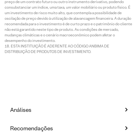
preço de um contrato futuro ou outro instrumento derivativo, podendo
consubstanciar um índice, uma taxa, um valor mobiliário ou produto físico. É
um investimento de risco muito alto, que contempla a possibilidade de
oscilação de preço devido à utilização de alavancagem financeira. A duração
recomendada para o investimento é de curto prazo e o patrimônio do cliente
não está garantido neste tipo de produto. As condições de mercado,
mudanças climáticas e o cenário macroeconômico podem afetar o
desempenho do investimento.
ESTA INSTITUIÇÃO É ADERENTE AO CÓDIGO ANBIMA DE
DISTRIBUIÇÃO DE PRODUTOS DE INVESTIMENTO.
Análises
Recomendações