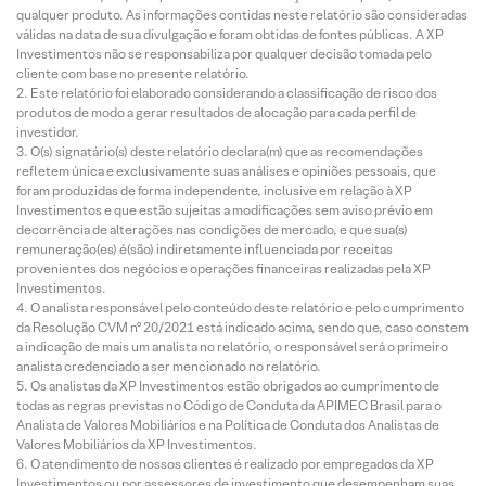
GTD
mais
do os
valor
qualquer produto. As informações contidas neste relatório são consideradas
válidas na data de sua divulgação e foram obtidas de fontes públicas. A XP
para os
desafia
benefíci
com
Investimentos não se responsabiliza por qualquer decisão tomada pelo
EUA
doras
os dos
uma
cliente com base no presente relatório.
voltam
adiante
investi
venda
Este relatório foi elaborado considerando a classificação de risco dos
a
; D&A
mentos
de
produtos de modo a gerar resultados de alocação para cada perfil de
investidor.
ganhar
deve
recente
ativos
O(s) signatário(s) deste relatório declara(m) que as recomendações
momen
perman
s
de R$
refletem única e exclusivamente suas análises e opiniões pessoais, que
tum
ecer
2,1
foram produzidas de forma independente, inclusive em relação à XP
nos
bilhõe
Investimentos e que estão sujeitas a modificações sem aviso prévio em
níveis
decorrência de alterações nas condições de mercado, e que sua(s)
remuneração(es) é(são) indiretamente influenciada por receitas
atuais
provenientes dos negócios e operações financeiras realizadas pela XP
Investimentos.
O analista responsável pelo conteúdo deste relatório e pelo cumprimento
da Resolução CVM nº 20/2021 está indicado acima, sendo que, caso constem
a indicação de mais um analista no relatório, o responsável será o primeiro
analista credenciado a ser mencionado no relatório.
Os analistas da XP Investimentos estão obrigados ao cumprimento de
todas as regras previstas no Código de Conduta da APIMEC Brasil para o
Analista de Valores Mobiliários e na Política de Conduta dos Analistas de
Valores Mobiliários da XP Investimentos.
O atendimento de nossos clientes é realizado por empregados da XP
Investimentos ou por assessores de investimento que desempenham suas