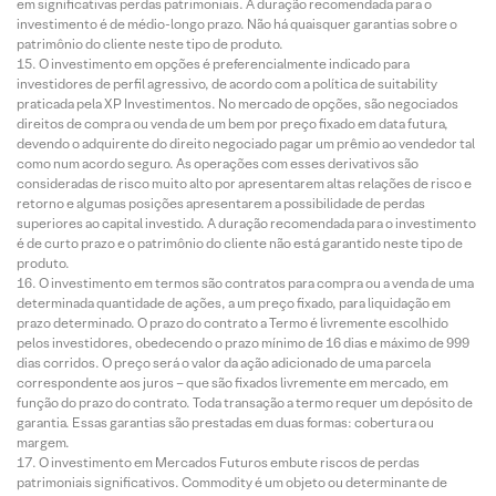
em significativas perdas patrimoniais. A duração recomendada para o
investimento é de médio-longo prazo. Não há quaisquer garantias sobre o
patrimônio do cliente neste tipo de produto.
O investimento em opções é preferencialmente indicado para
investidores de perfil agressivo, de acordo com a política de suitability
praticada pela XP Investimentos. No mercado de opções, são negociados
direitos de compra ou venda de um bem por preço fixado em data futura,
devendo o adquirente do direito negociado pagar um prêmio ao vendedor tal
como num acordo seguro. As operações com esses derivativos são
consideradas de risco muito alto por apresentarem altas relações de risco e
retorno e algumas posições apresentarem a possibilidade de perdas
superiores ao capital investido. A duração recomendada para o investimento
é de curto prazo e o patrimônio do cliente não está garantido neste tipo de
produto.
O investimento em termos são contratos para compra ou a venda de uma
determinada quantidade de ações, a um preço fixado, para liquidação em
prazo determinado. O prazo do contrato a Termo é livremente escolhido
pelos investidores, obedecendo o prazo mínimo de 16 dias e máximo de 999
dias corridos. O preço será o valor da ação adicionado de uma parcela
correspondente aos juros – que são fixados livremente em mercado, em
função do prazo do contrato. Toda transação a termo requer um depósito de
garantia. Essas garantias são prestadas em duas formas: cobertura ou
margem.
O investimento em Mercados Futuros embute riscos de perdas
patrimoniais significativos. Commodity é um objeto ou determinante de