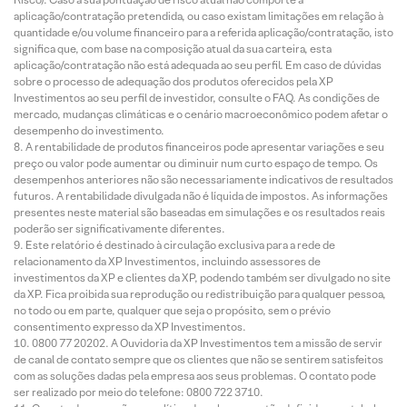
aplicação/contratação pretendida, ou caso existam limitações em relação à
quantidade e/ou volume financeiro para a referida aplicação/contratação, isto
significa que, com base na composição atual da sua carteira, esta
aplicação/contratação não está adequada ao seu perfil. Em caso de dúvidas
sobre o processo de adequação dos produtos oferecidos pela XP
Investimentos ao seu perfil de investidor, consulte o FAQ. As condições de
mercado, mudanças climáticas e o cenário macroeconômico podem afetar o
desempenho do investimento.
A rentabilidade de produtos financeiros pode apresentar variações e seu
preço ou valor pode aumentar ou diminuir num curto espaço de tempo. Os
desempenhos anteriores não são necessariamente indicativos de resultados
futuros. A rentabilidade divulgada não é líquida de impostos. As informações
presentes neste material são baseadas em simulações e os resultados reais
poderão ser significativamente diferentes.
Este relatório é destinado à circulação exclusiva para a rede de
relacionamento da XP Investimentos, incluindo assessores de
investimentos da XP e clientes da XP, podendo também ser divulgado no site
da XP. Fica proibida sua reprodução ou redistribuição para qualquer pessoa,
no todo ou em parte, qualquer que seja o propósito, sem o prévio
consentimento expresso da XP Investimentos.
0800 77 20202. A Ouvidoria da XP Investimentos tem a missão de servir
de canal de contato sempre que os clientes que não se sentirem satisfeitos
com as soluções dadas pela empresa aos seus problemas. O contato pode
ser realizado por meio do telefone: 0800 722 3710.