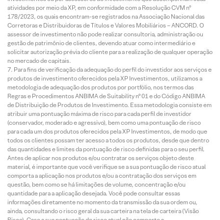
atividades por meio da XP, em conformidade com a Resolução CVM nº
178/2023, os quais encontram-se registrados na Associação Nacional das
Corretoras e Distribuidoras de Títulos e Valores Mobiliários – ANCORD. O
assessor de investimento não pode realizar consultoria, administração ou
gestão de patrimônio de clientes, devendo atuar como intermediário e
solicitar autorização prévia do cliente para a realização de qualquer operação
no mercado de capitais.
Para fins de verificação da adequação do perfil do investidor aos serviços e
produtos de investimento oferecidos pela XP Investimentos, utilizamos a
metodologia de adequação dos produtos por portfólio, nos termos das
Regras e Procedimentos ANBIMA de Suitability nº 01 e do Código ANBIMA
de Distribuição de Produtos de Investimento. Essa metodologia consiste em
atribuir uma pontuação máxima de risco para cada perfil de investidor
(conservador, moderado e agressivo), bem como uma pontuação de risco
para cada um dos produtos oferecidos pela XP Investimentos, de modo que
todos os clientes possam ter acesso a todos os produtos, desde que dentro
das quantidades e limites da pontuação de risco definidas para o seu perfil.
Antes de aplicar nos produtos e/ou contratar os serviços objeto deste
material, é importante que você verifique se a sua pontuação de risco atual
comporta a aplicação nos produtos e/ou a contratação dos serviços em
questão, bem como se há limitações de volume, concentração e/ou
quantidade para a aplicação desejada. Você pode consultar essas
informações diretamente no momento da transmissão da sua ordem ou,
ainda, consultando o risco geral da sua carteira na tela de carteira (Visão
Risco). Caso a sua pontuação de risco atual não comporte a