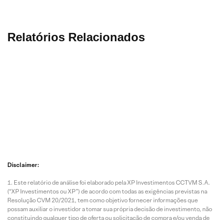
Relatórios Relacionados
7 Ago
7 Ago
7 Ago
7 Ago
2026 • 2
2026 • 3
2026 • 3
2026 • 1
mins de
mins de
mins de
min de
leitura
leitura
leitura
leitura
Disclaimer:
Bens
Fleury
Multipla
MRV
Este relatório de análise foi elaborado pela XP Investimentos CCTVM S.A.
de
(FLRY3
n
(MRV
(“XP Investimentos ou XP”) de acordo com todas as exigências previstas na
Capital:
):
(MULT
3):
Resolução CVM 20/2021, tem como objetivo fornecer informações que
Exporta
Compa
3):
Destr
possam auxiliar o investidor a tomar sua própria decisão de investimento, não
ções de
rações
Colhen
ando
constituindo qualquer tipo de oferta ou solicitação de compra e/ou venda de