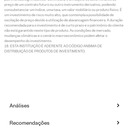
preço de um contrato futuro ou outro instrumento derivativo, podendo
consubstanciar um índice, uma taxa, um valor mobiliário ou produto físico. É
um investimento de risco muito alto, que contempla a possibilidade de
oscilação de preço devido à utilização de alavancagem financeira. A duração
recomendada para o investimento é de curto prazo e o patrimônio do cliente
não está garantido neste tipo de produto. As condições de mercado,
mudanças climáticas e o cenário macroeconômico podem afetar o
desempenho do investimento.
ESTA INSTITUIÇÃO É ADERENTE AO CÓDIGO ANBIMA DE
DISTRIBUIÇÃO DE PRODUTOS DE INVESTIMENTO.
Análises
Recomendações