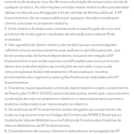
constituindo qualquer tipo de oferta ou solicitação de compra e/ou venda de
qualquer produto. As informações contidas neste relatório são consideradas
válidas na data de sua divulgação e foram obtidas de fontes públicas. A XP
Investimentos não se responsabiliza por qualquer decisão tomada pelo
cliente com base no presente relatório.
Este relatório foi elaborado considerando a classificação de risco dos
produtos de modo a gerar resultados de alocação para cada perfil de
investidor.
O(s) signatário(s) deste relatório declara(m) que as recomendações
refletem única e exclusivamente suas análises e opiniões pessoais, que
foram produzidas de forma independente, inclusive em relação à XP
Investimentos e que estão sujeitas a modificações sem aviso prévio em
decorrência de alterações nas condições de mercado, e que sua(s)
remuneração(es) é(são) indiretamente influenciada por receitas
provenientes dos negócios e operações financeiras realizadas pela XP
Investimentos.
O analista responsável pelo conteúdo deste relatório e pelo cumprimento
da Resolução CVM nº 20/2021 está indicado acima, sendo que, caso constem
a indicação de mais um analista no relatório, o responsável será o primeiro
analista credenciado a ser mencionado no relatório.
Os analistas da XP Investimentos estão obrigados ao cumprimento de
todas as regras previstas no Código de Conduta da APIMEC Brasil para o
Analista de Valores Mobiliários e na Política de Conduta dos Analistas de
Valores Mobiliários da XP Investimentos.
O atendimento de nossos clientes é realizado por empregados da XP