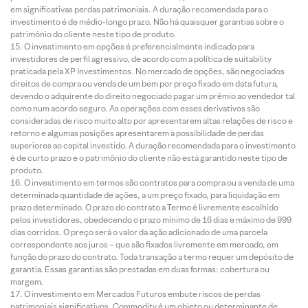
em significativas perdas patrimoniais. A duração recomendada para o
investimento é de médio-longo prazo. Não há quaisquer garantias sobre o
patrimônio do cliente neste tipo de produto.
O investimento em opções é preferencialmente indicado para
investidores de perfil agressivo, de acordo com a política de suitability
praticada pela XP Investimentos. No mercado de opções, são negociados
direitos de compra ou venda de um bem por preço fixado em data futura,
devendo o adquirente do direito negociado pagar um prêmio ao vendedor tal
como num acordo seguro. As operações com esses derivativos são
consideradas de risco muito alto por apresentarem altas relações de risco e
retorno e algumas posições apresentarem a possibilidade de perdas
superiores ao capital investido. A duração recomendada para o investimento
é de curto prazo e o patrimônio do cliente não está garantido neste tipo de
produto.
O investimento em termos são contratos para compra ou a venda de uma
determinada quantidade de ações, a um preço fixado, para liquidação em
prazo determinado. O prazo do contrato a Termo é livremente escolhido
pelos investidores, obedecendo o prazo mínimo de 16 dias e máximo de 999
dias corridos. O preço será o valor da ação adicionado de uma parcela
correspondente aos juros – que são fixados livremente em mercado, em
função do prazo do contrato. Toda transação a termo requer um depósito de
garantia. Essas garantias são prestadas em duas formas: cobertura ou
margem.
O investimento em Mercados Futuros embute riscos de perdas
patrimoniais significativos. Commodity é um objeto ou determinante de