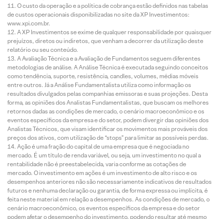
O custo da operação e a política de cobrança estão definidos nas tabelas
de custos operacionais disponibilizadas no site da XP Investimentos:
www.xpi.com.br.
A XP Investimentos se exime de qualquer responsabilidade por quaisquer
prejuízos, diretos ou indiretos, que venham a decorrer da utilização deste
relatório ou seu conteúdo.
A Avaliação Técnica e a Avaliação de Fundamentos seguem diferentes
metodologias de análise. A Análise Técnica é executada seguindo conceitos
como tendência, suporte, resistência, candles, volumes, médias móveis
entre outros. Já a Análise Fundamentalista utiliza como informação os
resultados divulgados pelas companhias emissoras e suas projeções. Desta
forma, as opiniões dos Analistas Fundamentalistas, que buscam os melhores
retornos dadas as condições de mercado, o cenário macroeconômico e os
eventos específicos da empresa e do setor, podem divergir das opiniões dos
Analistas Técnicos, que visam identificar os movimentos mais prováveis dos
preços dos ativos, com utilização de “stops” para limitar as possíveis perdas.
Ação é uma fração do capital de uma empresa que é negociada no
mercado. É um título de renda variável, ou seja, um investimento no qual a
rentabilidade não é preestabelecida, varia conforme as cotações de
mercado. O investimento em ações é um investimento de alto risco e os
desempenhos anteriores não são necessariamente indicativos de resultados
futuros e nenhuma declaração ou garantia, de forma expressa ou implícita, é
feita neste material em relação a desempenhos. As condições de mercado, o
cenário macroeconômico, os eventos específicos da empresa e do setor
podem afetar o desempenho do investimento, podendo resultar até mesmo