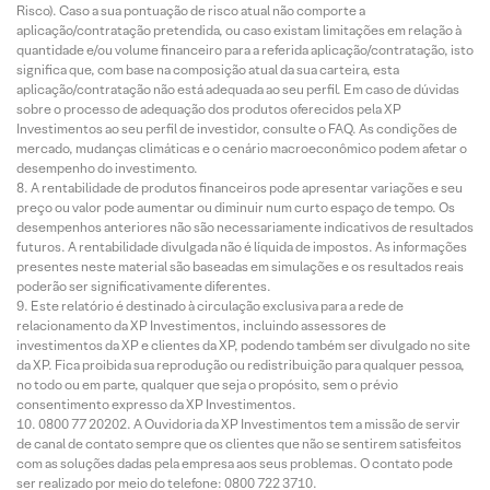
Risco). Caso a sua pontuação de risco atual não comporte a
aplicação/contratação pretendida, ou caso existam limitações em relação à
quantidade e/ou volume financeiro para a referida aplicação/contratação, isto
significa que, com base na composição atual da sua carteira, esta
aplicação/contratação não está adequada ao seu perfil. Em caso de dúvidas
sobre o processo de adequação dos produtos oferecidos pela XP
Investimentos ao seu perfil de investidor, consulte o FAQ. As condições de
mercado, mudanças climáticas e o cenário macroeconômico podem afetar o
desempenho do investimento.
A rentabilidade de produtos financeiros pode apresentar variações e seu
preço ou valor pode aumentar ou diminuir num curto espaço de tempo. Os
desempenhos anteriores não são necessariamente indicativos de resultados
futuros. A rentabilidade divulgada não é líquida de impostos. As informações
presentes neste material são baseadas em simulações e os resultados reais
poderão ser significativamente diferentes.
Este relatório é destinado à circulação exclusiva para a rede de
relacionamento da XP Investimentos, incluindo assessores de
investimentos da XP e clientes da XP, podendo também ser divulgado no site
da XP. Fica proibida sua reprodução ou redistribuição para qualquer pessoa,
no todo ou em parte, qualquer que seja o propósito, sem o prévio
consentimento expresso da XP Investimentos.
0800 77 20202. A Ouvidoria da XP Investimentos tem a missão de servir
de canal de contato sempre que os clientes que não se sentirem satisfeitos
com as soluções dadas pela empresa aos seus problemas. O contato pode
ser realizado por meio do telefone: 0800 722 3710.