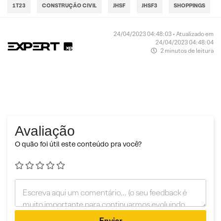
1T23
CONSTRUÇÃO CIVIL
JHSF
JHSF3
SHOPPINGS
24/04/2023 04:48:03 • Atualizado em
24/04/2023 04:48:04
2 minutos de leitura
Avaliação
O quão foi útil este conteúdo pra você?
Enviar