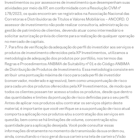
Investimentos ou por assessores de investimento que desempenham suas
atividades por meio da XP, em conformidade com a Resolução CVM nº
178/2023, os quais encontram-se registrados na Associação Nacional das
Corretoras e Distribuidoras de Títulos e Valores Mobiliários – ANCORD. O
assessor de investimento não pode realizar consultoria, administração ou
gestão de patrimônio de clientes, devendo atuar como intermediário e
solicitar autorização prévia do cliente para a realização de qualquer operação
no mercado de capitais.
Para fins de verificação da adequação do perfil do investidor aos serviços e
produtos de investimento oferecidos pela XP Investimentos, utilizamos a
metodologia de adequação dos produtos por portfólio, nos termos das
Regras e Procedimentos ANBIMA de Suitability nº 01 e do Código ANBIMA
de Distribuição de Produtos de Investimento. Essa metodologia consiste em
atribuir uma pontuação máxima de risco para cada perfil de investidor
(conservador, moderado e agressivo), bem como uma pontuação de risco
para cada um dos produtos oferecidos pela XP Investimentos, de modo que
todos os clientes possam ter acesso a todos os produtos, desde que dentro
das quantidades e limites da pontuação de risco definidas para o seu perfil.
Antes de aplicar nos produtos e/ou contratar os serviços objeto deste
material, é importante que você verifique se a sua pontuação de risco atual
comporta a aplicação nos produtos e/ou a contratação dos serviços em
questão, bem como se há limitações de volume, concentração e/ou
quantidade para a aplicação desejada. Você pode consultar essas
informações diretamente no momento da transmissão da sua ordem ou,
ainda, consultando o risco geral da sua carteira na tela de carteira (Visão